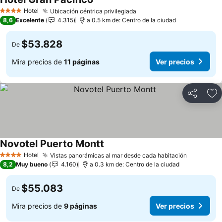
Ver precios
Hotel
Ubicación céntrica privilegiada
Ver precios
4 Estrellas
8,6
Excelente
4.315
a 0.5 km de: Centro de la ciudad
$53.828
De
Mira precios de
11 páginas
Ver precios
Compartir
Ag
Novotel Puerto Montt
Ver precios
Hotel
Vistas panorámicas al mar desde cada habitación
Ver preci
4 Estrellas
8,2
Muy bueno
4.160
a 0.3 km de: Centro de la ciudad
$55.083
De
Mira precios de
9 páginas
Ver precios