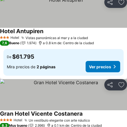
Compartir
Ag
Hotel Antupiren
Ver precios
Hotel
Vistas panorámicas al mar y a la ciudad
Ver precios
3 Estrellas
7,6
Bueno
1.974
a 0.8 km de: Centro de la ciudad
$61.795
De
Mira precios de
2 páginas
Ver precios
Compartir
Ag
Gran Hotel Vicente Costanera
Ver precios
Hotel
Un vestíbulo elegante con arte náutico
Ver precios
4 Estrellas
8,3
Muy bueno
2.996
a 0.1 km de: Centro de la ciudad