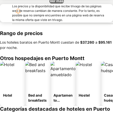
Ver más
Los precios y la disponibilidad que recibe trivago de las páginas
web de reserva cambian de manera constante. Por lo tanto, es
posible que no siempre encuentres en una página web de reserva
la misma oferta que viste en trivago.
Rango de precios
Los hoteles baratos en Puerto Montt cuestan de
‎$37.260
a
‎$95.161
por noche.
Otros hospedajes en Puerto Montt
Hotel
Bed and
Apartamen
Hostel
Casa
breakfasts
to
hués
amueblad
Categorías destacadas de hoteles en Puerto
o