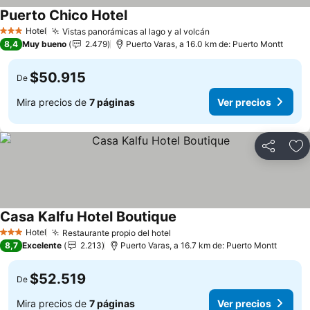
Puerto Chico Hotel
Ver precios
Hotel
Vistas panorámicas al lago y al volcán
Ver precios
3 Estrellas
8,4
Muy bueno
2.479
Puerto Varas, a 16.0 km de: Puerto Montt
$50.915
De
Mira precios de
7 páginas
Ver precios
Compartir
Ag
Casa Kalfu Hotel Boutique
Ver precios
Hotel
Restaurante propio del hotel
Ver precios
3 Estrellas
8,7
Excelente
2.213
Puerto Varas, a 16.7 km de: Puerto Montt
$52.519
De
Mira precios de
7 páginas
Ver precios