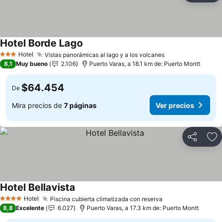
Hotel Borde Lago
Ver precios
Hotel
Vistas panorámicas al lago y a los volcanes
Ver precios
3 Estrellas
8,1
Muy bueno
2.106
Puerto Varas, a 18.1 km de: Puerto Montt
$64.454
De
Mira precios de
7 páginas
Ver precios
Compartir
Ag
Hotel Bellavista
Ver precios
Hotel
Piscina cubierta climatizada con reserva
Ver precios
4 Estrellas
8,8
Excelente
6.027
Puerto Varas, a 17.3 km de: Puerto Montt