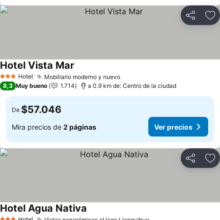
Compartir
Ag
Hotel Vista Mar
Ver precios
Hotel
Mobiliario moderno y nuevo
Ver precios
3 Estrellas
8,3
Muy bueno
1.714
a 0.9 km de: Centro de la ciudad
$57.046
De
Mira precios de
2 páginas
Ver precios
Compartir
Ag
Hotel Agua Nativa
Ver precios
Hotel
Vistas panorámicas al lago Llanquihue