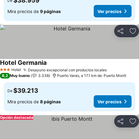
$38.959
De
Mira precios de
9 páginas
Ver precios
Compartir
Ag
Hotel Germania
Ver precios
Hotel
Desayuno excepcional con productos locales
Ver precios
3 Estrellas
8,2
Muy bueno
3.338
Puerto Varas, a 17.1 km de: Puerto Montt
$39.213
De
Mira precios de
8 páginas
Ver precios
Opción destacada
Compartir
Ag