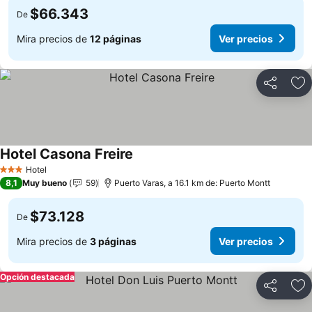
$66.343
De
Mira precios de
12 páginas
Ver precios
Compartir
Ag
Hotel Casona Freire
Ver precios
Hotel
3 Estrellas
8,1
Muy bueno
59
Puerto Varas, a 16.1 km de: Puerto Montt
$73.128
De
Mira precios de
3 páginas
Ver precios
Opción destacada
Compartir
Ag