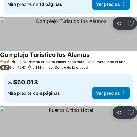
Mira precios de
13 páginas
Ver precios
Compartir
Ag
Complejo Turistico los Alamos
Ver precios
Hotel
Piscina cubierta climatizada para uso durante todo el año.
Ver 
3 Estrellas
6,7
454
a 11.1 km de: Centro de la ciudad
$50.018
De
Mira precios de
6 páginas
Ver precios
Compartir
Ag