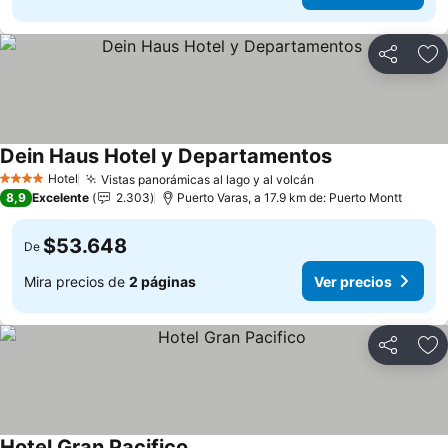
Compartir
Ag
Dein Haus Hotel y Departamentos
Ver precios
Hotel
Vistas panorámicas al lago y al volcán
Ver precios
4 Estrellas
8,9
Excelente
2.303
Puerto Varas, a 17.9 km de: Puerto Montt
$53.648
De
Mira precios de
2 páginas
Ver precios
Compartir
Ag
Hotel Gran Pacifico