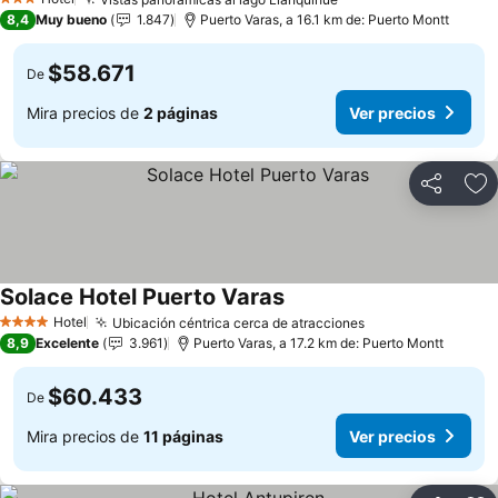
Ver precios
3 Estrellas
8,4
Muy bueno
1.847
Puerto Varas, a 16.1 km de: Puerto Montt
$58.671
De
Mira precios de
2 páginas
Ver precios
Compartir
Ag
Solace Hotel Puerto Varas
Ver precios
Hotel
Ubicación céntrica cerca de atracciones
Ver precios
4 Estrellas
8,9
Excelente
3.961
Puerto Varas, a 17.2 km de: Puerto Montt
$60.433
De
Mira precios de
11 páginas
Ver precios