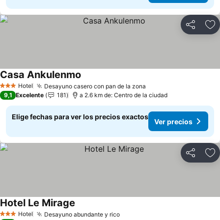
Compartir
Ag
Casa Ankulenmo
Ver precios
Hotel
Desayuno casero con pan de la zona
Ver precios
3 Estrellas
9,1
Excelente
181
a 2.6 km de: Centro de la ciudad
Elige fechas para ver los precios exactos
Ver precios
Compartir
Ag
Hotel Le Mirage
Ver precios
Hotel
Desayuno abundante y rico
Ver precios
3 Estrellas