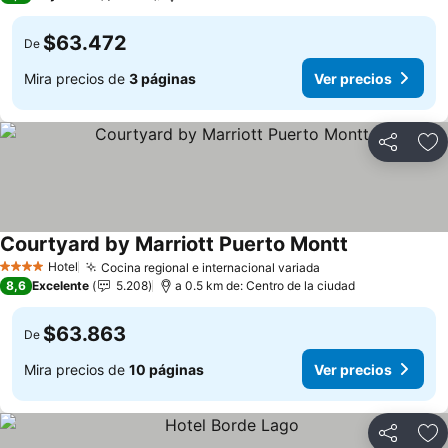
$63.472
De
Mira precios de
3 páginas
Ver precios
Compartir
Ag
Courtyard by Marriott Puerto Montt
Ver precios
Hotel
Cocina regional e internacional variada
Ver precios
4 Estrellas
8,6
Excelente
5.208
a 0.5 km de: Centro de la ciudad
$63.863
De
Mira precios de
10 páginas
Ver precios
Compartir
Ag