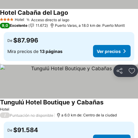
Hotel Cabaña del Lago
Ver precios
Hotel
Acceso directo al lago
Ver precios
4 Estrellas
9,0
Excelente
11.672
Puerto Varas, a 18.0 km de: Puerto Montt
$87.996
De
Mira precios de
13 páginas
Ver precios
Compartir
Ag
Tungulú Hotel Boutique y Cabañas
Ver precios
Hotel
/
a 6.0 km de: Centro de la ciudad
Puntuación no disponible
$91.584
De