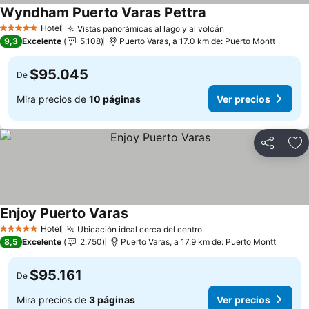
Wyndham Puerto Varas Pettra
Ver precios
Hotel
Vistas panorámicas al lago y al volcán
Ver precios
5 Estrellas
9,3
Excelente
5.108
Puerto Varas, a 17.0 km de: Puerto Montt
$95.045
De
Mira precios de
10 páginas
Ver precios
Compartir
Ag
Enjoy Puerto Varas
Ver precios
Hotel
Ubicación ideal cerca del centro
Ver precios
5 Estrellas
8,5
Excelente
2.750
Puerto Varas, a 17.9 km de: Puerto Montt
$95.161
De
Mira precios de
3 páginas
Ver precios