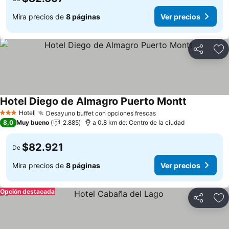
Mira precios de
8 páginas
Ver precios
Compartir
Ag
Hotel Diego de Almagro Puerto Montt
Ver precio
Hotel
Desayuno buffet con opciones frescas
Ver precios
3 Estrellas
8,0
Muy bueno
2.885
a 0.8 km de: Centro de la ciudad
$82.921
De
Mira precios de
8 páginas
Ver precios
Opción destacada
Compartir
Ag