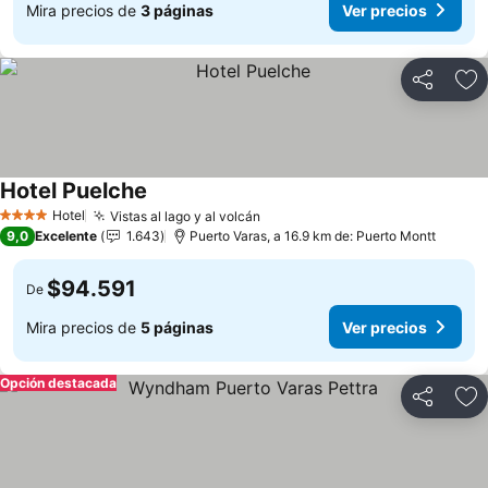
Mira precios de
3 páginas
Ver precios
Compartir
Ag
Hotel Puelche
Ver precios
Hotel
Vistas al lago y al volcán
Ver precios
4 Estrellas
9,0
Excelente
1.643
Puerto Varas, a 16.9 km de: Puerto Montt
$94.591
De
Mira precios de
5 páginas
Ver precios
Opción destacada
Compartir
Ag