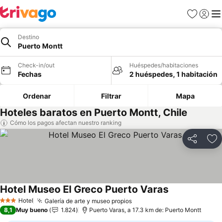
Favoritos
Iniciar 
Me
Destino
Puerto Montt
Check-in/out
Huéspedes/habitaciones
Fechas
2 huéspedes, 1 habitación
Ordenar
Filtrar
Mapa
Hoteles baratos en Puerto Montt, Chile
Cómo los pagos afectan nuestro ranking
Compartir
Ag
Hotel Museo El Greco Puerto Varas
Ver precios
Hotel
Galería de arte y museo propios
Ver precios
3 Estrellas
8,1
Muy bueno
1.824
Puerto Varas, a 17.3 km de: Puerto Montt