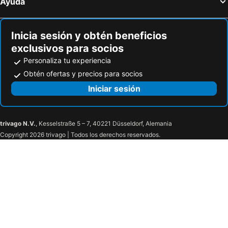
Ayuda
Weisserhaus
Hostal Patrimonial Angelmó
Casona Alemana
Hotel Boutique Casa&Alma
Inicia sesión y obtén beneficios
Portal Austral
Hotel Vista Mar
exclusivos para socios
Canales Del Sur
Cabanas Sur Patagon
Personaliza tu experiencia
Radisson Puerto Varas (Gran Colonos Del Sur)
Hospedaje El Roble, Puerto Varas
Obtén ofertas y precios para socios
Iniciar sesión
trivago N.V.
, Kesselstraße 5 – 7, 40221 Düsseldorf, Alemania
Copyright 2026 trivago | Todos los derechos reservados.