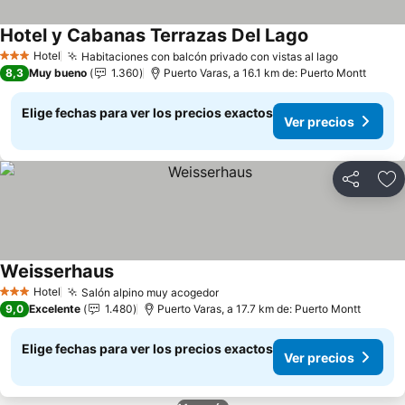
Hotel y Cabanas Terrazas Del Lago
Ver precios
Hotel
Habitaciones con balcón privado con vistas al lago
Ver preci
3 Estrellas
8,3
Muy bueno
1.360
Puerto Varas, a 16.1 km de: Puerto Montt
Elige fechas para ver los precios exactos
Ver precios
Compartir
Ag
Weisserhaus
Ver precios
Hotel
Salón alpino muy acogedor
Ver precios
3 Estrellas
9,0
Excelente
1.480
Puerto Varas, a 17.7 km de: Puerto Montt
Elige fechas para ver los precios exactos
Ver precios