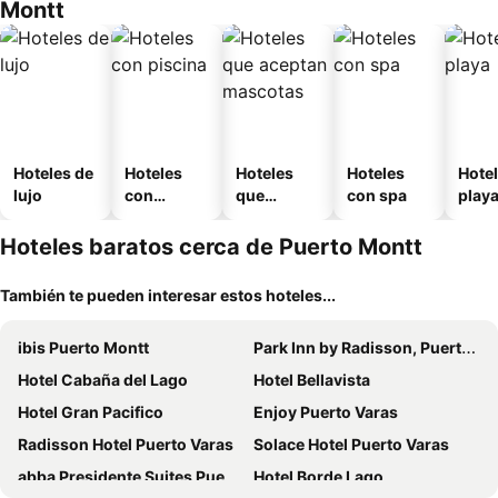
Montt
Hoteles de
Hoteles
Hoteles
Hoteles
Hotel
lujo
con
que
con spa
play
piscina
aceptan
mascotas
Hoteles baratos cerca de Puerto Montt
También te pueden interesar estos hoteles...
ibis Puerto Montt
Park Inn by Radisson, Puerto Varas
Hotel Cabaña del Lago
Hotel Bellavista
Hotel Gran Pacifico
Enjoy Puerto Varas
Radisson Hotel Puerto Varas
Solace Hotel Puerto Varas
abba Presidente Suites Puerto Montt
Hotel Borde Lago