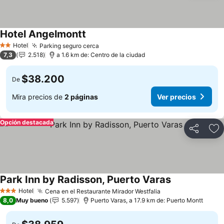
Hotel Angelmontt
Ver precios
Hotel
Parking seguro cerca
Ver precios
2 Estrellas
7,3
2.518
a 1.6 km de: Centro de la ciudad
$38.200
De
Mira precios de
2 páginas
Ver precios
Opción destacada
Compartir
Ag
Park Inn by Radisson, Puerto Varas
Ver precios
Hotel
Cena en el Restaurante Mirador Westfalia
Ver precios
3 Estrellas
8,0
Muy bueno
5.597
Puerto Varas, a 17.9 km de: Puerto Montt