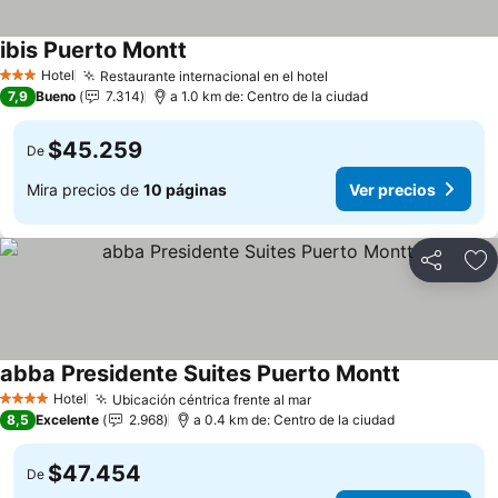
ibis Puerto Montt
Ver precios
Hotel
Restaurante internacional en el hotel
Ver precios
3 Estrellas
7,9
Bueno
7.314
a 1.0 km de: Centro de la ciudad
$45.259
De
Mira precios de
10 páginas
Ver precios
Compartir
Ag
abba Presidente Suites Puerto Montt
Ver precios
Hotel
Ubicación céntrica frente al mar
Ver precios
4 Estrellas
8,5
Excelente
2.968
a 0.4 km de: Centro de la ciudad
$47.454
De