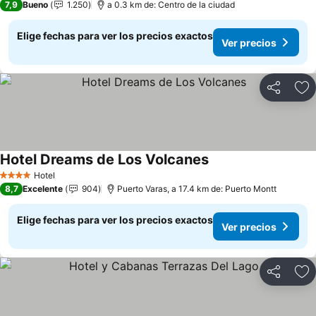
7,9
Bueno
1.250
a 0.3 km de: Centro de la ciudad
Elige fechas para ver los precios exactos
Ver precios
Compartir
Ag
Hotel Dreams de Los Volcanes
Ver precios
Hotel
4 Estrellas
8,7
Excelente
904
Puerto Varas, a 17.4 km de: Puerto Montt
Elige fechas para ver los precios exactos
Ver precios
Compartir
Ag