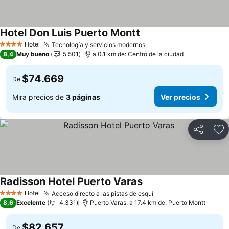
Hotel Don Luis Puerto Montt
Ver precios
Hotel
Tecnología y servicios modernos
Ver precios
4 Estrellas
8,4
Muy bueno
5.501
a 0.1 km de: Centro de la ciudad
$74.669
De
Mira precios de
3 páginas
Ver precios
Compartir
Ag
Radisson Hotel Puerto Varas
Ver precios
Hotel
Acceso directo a las pistas de esquí
Ver precios
4 Estrellas
8,6
Excelente
4.331
Puerto Varas, a 17.4 km de: Puerto Montt
$82.657
De