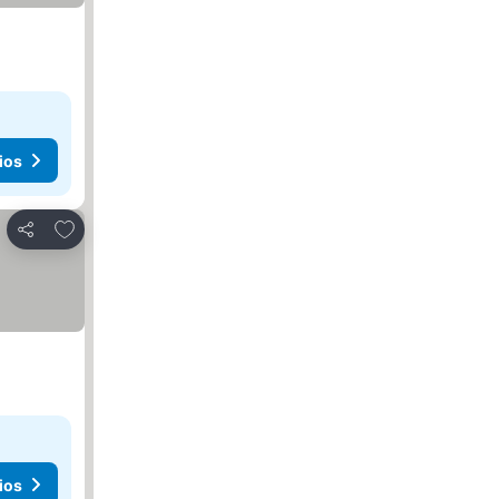
ios
Agregar a favoritos
Compartir
ios