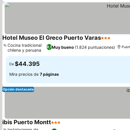
Hotel Museo El Greco Puerto Varas
3 Estrellas
Ver prec
Cocina tradicional
Muy bueno
(1.824 puntuaciones)
8,1
Puert
chilena y peruana
Ver precios
$44.395
De
Mira precios de
7 páginas
Opción destacada
ibis Puerto Montt
3 Estrellas
Ver precios
Instalaciones de