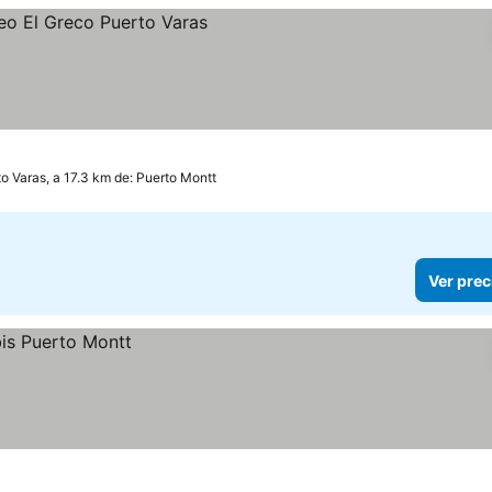
ios
o Varas, a 17.3 km de: Puerto Montt
Ver prec