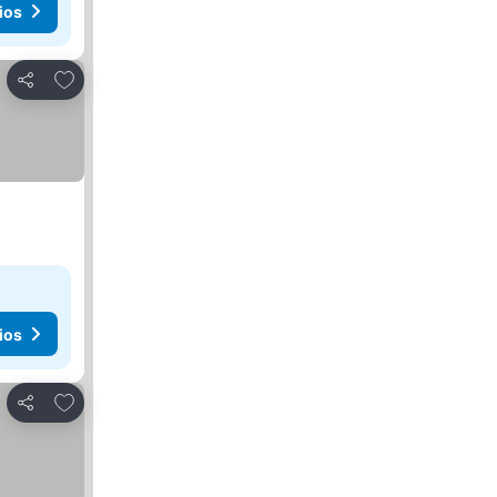
ios
Agregar a favoritos
Compartir
ios
Agregar a favoritos
Compartir