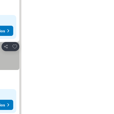
ios
Agregar a favoritos
Compartir
ios