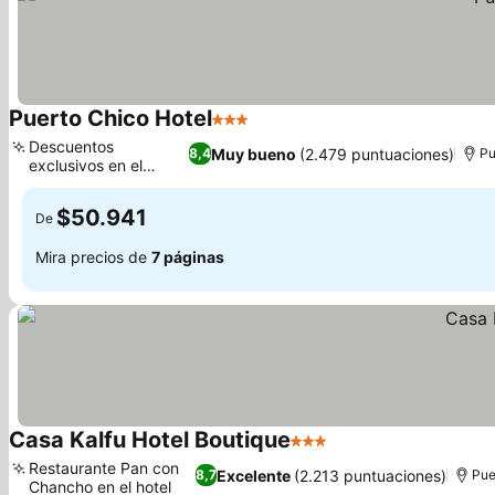
Puerto Chico Hotel
3 Estrellas
Ver precios
Descuentos
Muy bueno
(2.479 puntuaciones)
8,4
Pu
exclusivos en el
Ver precios
restaurante
$50.941
De
Mira precios de
7 páginas
Casa Kalfu Hotel Boutique
3 Estrellas
Ver precios
Restaurante Pan con
Excelente
(2.213 puntuaciones)
8,7
Pue
Chancho en el hotel