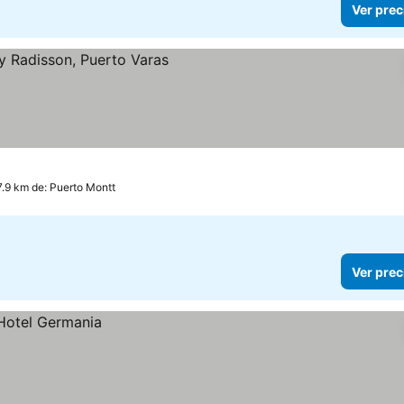
Ver prec
ecios
7.9 km de: Puerto Montt
Ver prec