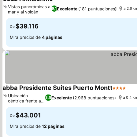
Ver precios
Vistas panorámicas al
Excelente
(181 puntuaciones)
9,1
a 2.6 k
mar y al volcán
Ver precios
$39.116
De
Mira precios de
4 páginas
abba Presidente Suites Puerto Montt
4 Estrellas
Ver 
Ubicación
Excelente
(2.968 puntuaciones)
8,5
a 0.4 km
céntrica frente al
Ver precios
mar
$43.001
De
Mira precios de
12 páginas