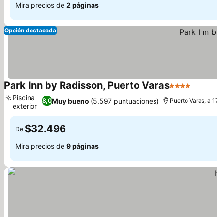
Mira precios de
2 páginas
Opción destacada
Park Inn by Radisson, Puerto Varas
4 Estrellas
Ver pr
Piscina
Muy bueno
(5.597 puntuaciones)
8,0
Puerto Varas, a 1
exterior
Ver precios
$32.496
De
Mira precios de
9 páginas