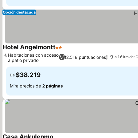
Opción destacada
Hotel Angelmontt
2 Estrellas
Ver precios
Habitaciones con acceso
(2.518 puntuaciones)
7,3
a 1.6 km de: 
a patio privado
Ver precios
$38.219
De
Mira precios de
2 páginas
Casa Ankulenmo