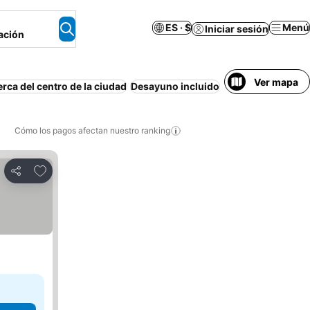
ES · $
Menú
Iniciar sesión
ación
Ver mapa
rca del centro de la ciudad
Desayuno incluido
Estacionamiento
Cómo los pagos afectan nuestro ranking
Agregar a favoritos
Compartir