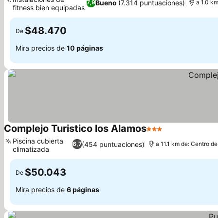
Bueno
(7.314 puntuaciones)
7,9
a 1.0 km
fitness bien equipadas
Ver precios
$48.470
De
Mira precios de
10 páginas
Complejo Turistico los Alamos
3 Estrellas
Ver precios
Piscina cubierta
(454 puntuaciones)
6,7
a 11.1 km de: Centro de
climatizada
Ver precios
$50.043
De
Mira precios de
6 páginas