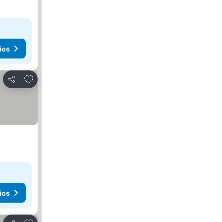
ios
Agregar a favoritos
Compartir
ios