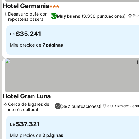
Hotel Germania
3 Estrellas
Ver precios
Desayuno bufé con
Muy bueno
(3.338 puntuaciones)
8,2
Pue
repostería casera
Ver precios
$35.241
De
Mira precios de
7 páginas
Hotel Gran Luna
Ver precios
Cerca de lugares de
(392 puntuaciones)
7,3
a 0.3 km de: Centr
interés cultural
Ver precios
$37.321
De
Mira precios de
2 páginas