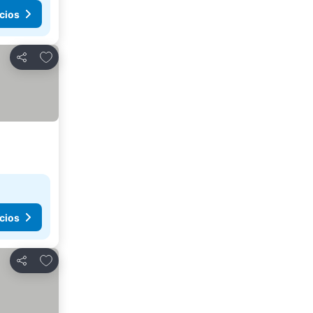
cios
Agregar a favoritos
Compartir
cios
Agregar a favoritos
Compartir