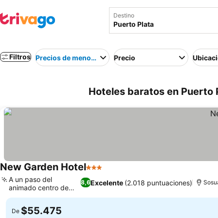
Destino
Filtros
Precios de menor a mayor
Precio
Ubicac
Hoteles baratos en Puerto 
New Garden Hotel
3 Estrellas
Ver precios
A un paso del
Excelente
(2.018 puntuaciones)
8,6
Sosua
animado centro de
Ver precios
Sosúa
$55.475
De