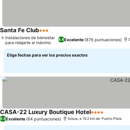
Santa Fe Club
3 Estrellas
Ver precios
Instalaciones de bienestar
Excelente
(876 puntuaciones)
8,6
S
para relajarte al máximo
Ver precios
Elige fechas para ver los precios exactos
CASA-22 Luxury Boutique Hotel
4 Estrellas
Ver precios
Excelente
(64 puntuaciones)
8,9
Sosua, a 19.2 km de: Puerto Plata