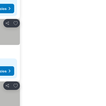
cios
Agregar a favoritos
Compartir
cios
Agregar a favoritos
Compartir