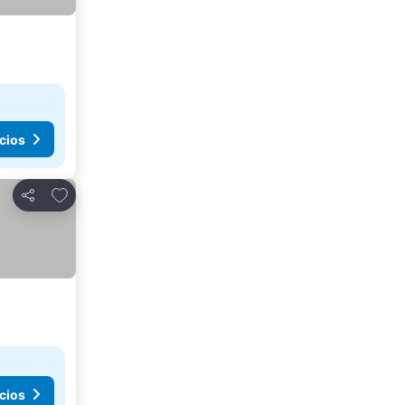
cios
Agregar a favoritos
Compartir
cios