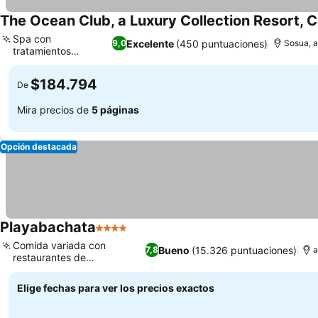
The Ocean Club, a Luxury Collection Resort, 
Spa con
Excelente
(450 puntuaciones)
9,0
Sosua, a
tratamientos
Ver precios
excepcionales
$184.794
De
Mira precios de
5 páginas
Opción destacada
Playabachata
4 Estrellas
Ver precios
Comida variada con
Bueno
(15.326 puntuaciones)
7,8
a
restaurantes de
Ver precios
especialidades
Elige fechas para ver los precios exactos