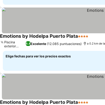
Emotions by Hodelpa Puerto Plata
4 Estrellas
Ver prec
Piscina
Excelente
(12.085 puntuaciones)
8,8
a 0.2 km de l
exterior
Ver precios
enorme
Elige fechas para ver los precios exactos
Emotions by Hodelpa Puerto Plata
4 Estrellas
Ver prec