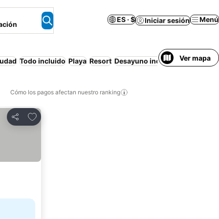
ES · $
Menú
Iniciar sesión
ación
Ver mapa
iudad
Todo incluido
Playa
Resort
Desayuno incluido
Piscina
Sol
Cómo los pagos afectan nuestro ranking
Agregar a favoritos
Compartir