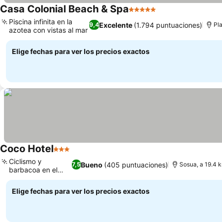
Casa Colonial Beach & Spa
5 Estrellas
Ver precios
Piscina infinita en la
Excelente
(1.794 puntuaciones)
9,4
Pl
azotea con vistas al mar
Ver precios
Elige fechas para ver los precios exactos
Coco Hotel
3 Estrellas
Ver precios
Ciclismo y
Bueno
(405 puntuaciones)
7,5
Sosua, a 19.4 k
barbacoa en el
Ver precios
hotel
Elige fechas para ver los precios exactos