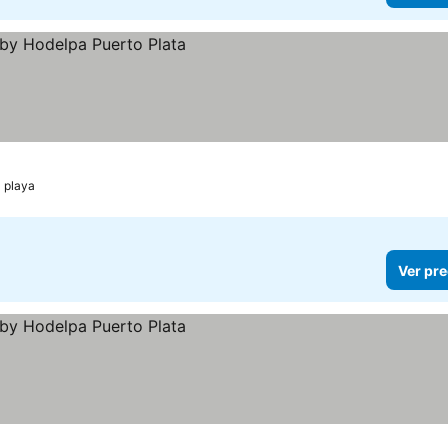
ios
a playa
Ver pre
ios