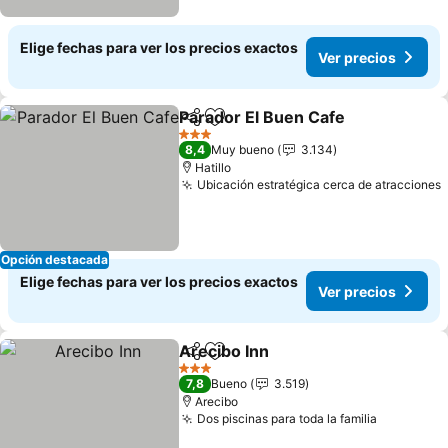
Elige fechas para ver los precios exactos
Ver precios
Parador El Buen Cafe
Compartir
Agregar a favoritos
Ver p
3 Estrellas
8,4
Muy bueno
3.134
Hatillo
Ubicación estratégica cerca de atracciones
Opción destacada
Elige fechas para ver los precios exactos
Ver precios
Arecibo Inn
Compartir
Agregar a favoritos
Ver precios
3 Estrellas
7,8
Bueno
3.519
Arecibo
Dos piscinas para toda la familia
Ver preci