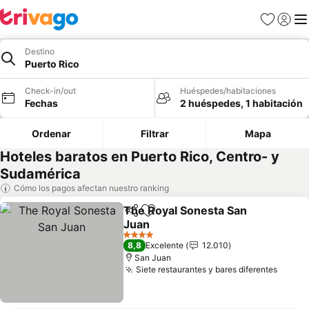
Favoritos
Iniciar 
Me
Destino
Puerto Rico
Check-in/out
Huéspedes/habitaciones
Fechas
2 huéspedes, 1 habitación
Ordenar
Filtrar
Mapa
Hoteles baratos en Puerto Rico, Centro- y
Sudamérica
Cómo los pagos afectan nuestro ranking
The Royal Sonesta San
Compartir
Agregar a favoritos
Juan
Ver precios
4 Estrellas
8,8
Excelente
12.010
San Juan
Siete restaurantes y bares diferentes
Ver p