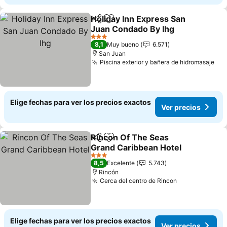
Holiday Inn Express San
Compartir
Agregar a favoritos
Juan Condado By Ihg
Ver precios
3 Estrellas
8,1
Muy bueno
6.571
San Juan
Piscina exterior y bañera de hidromasaje
Ver
Elige fechas para ver los precios exactos
Ver precios
Rincon Of The Seas
Compartir
Agregar a favoritos
Grand Caribbean Hotel
Ver precios
3 Estrellas
8,5
Excelente
5.743
Rincón
Cerca del centro de Rincon
Ver precios
Elige fechas para ver los precios exactos
Ver precios