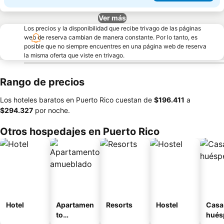
Ver más
Los precios y la disponibilidad que recibe trivago de las páginas
web de reserva cambian de manera constante. Por lo tanto, es
posible que no siempre encuentres en una página web de reserva
la misma oferta que viste en trivago.
Rango de precios
Los hoteles baratos en Puerto Rico cuestan de
‎$196.411
a
‎$294.327
por noche.
Otros hospedajes en Puerto Rico
Hotel
Apartamen
Resorts
Hostel
Casa
to
hués