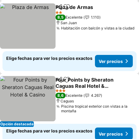
Plaza de Armas
Compartir
Agregar a favoritos
Ver precio
2 Estrellas
8,5
Excelente
1.110
San Juan
Habitación con balcón y vistas a la ciudad
Ve
Elige fechas para ver los precios exactos
Ver precios
Four Points by Sheraton
Compartir
Agregar a favoritos
Caguas Real Hotel &
Casino
Ver precios
3 Estrellas
8,6
Excelente
4.267
Caguas
Piscina tropical exterior con vistas a la
montaña
Opción destacada
Elige fechas para ver los precios exactos
Ver precios