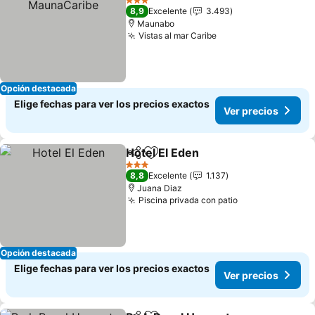
3 Estrellas
8,9
Excelente
3.493
Maunabo
Vistas al mar Caribe
Ver precios
Opción destacada
Elige fechas para ver los precios exactos
Ver precios
Hotel El Eden
Compartir
Agregar a favoritos
Ver precios
3 Estrellas
8,8
Excelente
1.137
Juana Diaz
Piscina privada con patio
Ver precios
Opción destacada
Elige fechas para ver los precios exactos
Ver precios