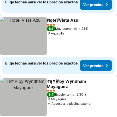
Elige fechas para ver los precios exactos
Ver precios
Hotel Vista Azul
Compartir
Agregar a favoritos
Ver precio
3 Estrellas
8,1
Muy bueno
4.984
Aguadilla
Elige fechas para ver los precios exactos
Ver precios
TRYP by Wyndham
Compartir
Agregar a favoritos
Mayaguez
Ver precios
3 Estrellas
8,7
Excelente
2.301
Mayaguez
Acceso a la piscina exterior
Ver precios