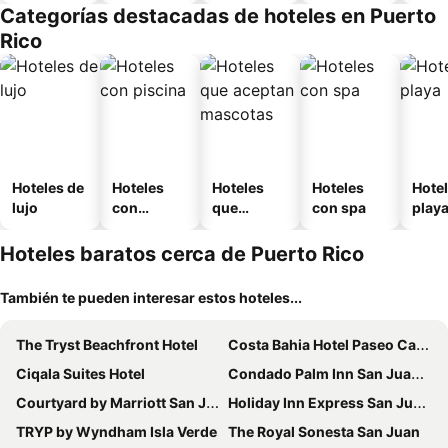
amueblad
Categorías destacadas de hoteles en Puerto
o
Rico
Hoteles de
Hoteles
Hoteles
Hoteles
Hotel
lujo
con
que
con spa
play
piscina
aceptan
mascotas
Hoteles baratos cerca de Puerto Rico
También te pueden interesar estos hoteles...
The Tryst Beachfront Hotel
Costa Bahia Hotel Paseo Caribe
Ciqala Suites Hotel
Condado Palm Inn San Juan - Tapestry Collection by Hilton
Courtyard by Marriott San Juan Miramar
Holiday Inn Express San Juan Condado By Ihg
TRYP by Wyndham Isla Verde
The Royal Sonesta San Juan