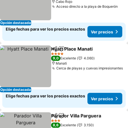
Cabo Rojo
Acceso directo a la playa de Boquerón
Ver 
Opción destacada
Elige fechas para ver los precios exactos
Ver precios
Hyatt Place Manati
Compartir
Agregar a favoritos
Ver pre
4 Estrellas
9,0
Excelente
4.060
Manati
Cerca de playas y cuevas impresionantes
Ve
Opción destacada
Elige fechas para ver los precios exactos
Ver precios
Parador Villa Parguera
Compartir
Agregar a favoritos
Ver
3 Estrellas
8,6
Excelente
3.150