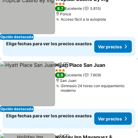
Ver precios
3 Estrellas
8,7
Excelente
5.815
Ponce
Acceso fácil a la autopista
Ver precios
Opción destacada
Elige fechas para ver los precios exactos
Ver precios
Hyatt Place San Juan
Compartir
Agregar a favoritos
Ver p
3 Estrellas
8,8
Excelente
7.609
San Juan
Gimnasio 24 horas con equipamiento
moderno
Opción destacada
Elige fechas para ver los precios exactos
Ver precios
Holiday Inn Mayaguez &