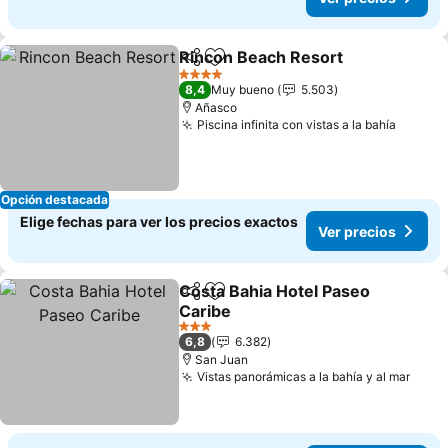
Rincon Beach Resort
Compartir
Agregar a favoritos
Ver p
4 Estrellas
8,4
Muy bueno
5.503
Añasco
Piscina infinita con vistas a la bahía
Ver pr
Opción destacada
Elige fechas para ver los precios exactos
Ver precios
Costa Bahia Hotel Paseo
Compartir
Agregar a favoritos
Caribe
Ver precios
3 Estrellas
6,8
6.382
San Juan
Vistas panorámicas a la bahía y al mar
Ver 