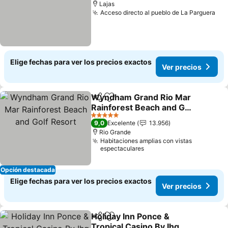
Lajas
Acceso directo al pueblo de La Parguera
Ver
Elige fechas para ver los precios exactos
Ver precios
Wyndham Grand Rio Mar
Compartir
Agregar a favoritos
Rainforest Beach and Golf
Resort
Ver precios
5 Estrellas
9,0
Excelente
13.956
Rio Grande
Habitaciones amplias con vistas
espectaculares
Opción destacada
Elige fechas para ver los precios exactos
Ver precios
Holiday Inn Ponce &
Compartir
Agregar a favoritos
Tropical Casino By Ihg