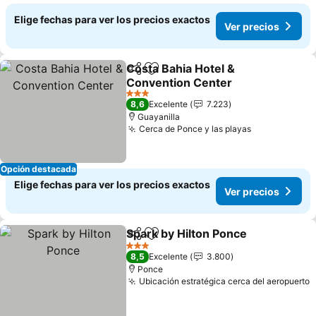
Elige fechas para ver los precios exactos
Ver precios
Costa Bahia Hotel &
Compartir
Agregar a favoritos
Convention Center
Ver precios
3 Estrellas
8,6
Excelente
7.223
Guayanilla
Cerca de Ponce y las playas
Ver precios
Opción destacada
Elige fechas para ver los precios exactos
Ver precios
Spark by Hilton Ponce
Compartir
Agregar a favoritos
Ver 
3 Estrellas
8,5
Excelente
3.800
Ponce
Ubicación estratégica cerca del aeropuerto
V