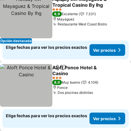
Compartir
Agregar a favoritos
Tropical Casino By Ihg
Ver precios
3 Estrellas
8,9
Excelente
7.331
Mayaguez
Restaurante West Coast Bistro
Ver precio
Opción destacada
Elige fechas para ver los precios exactos
Ver precios
Aloft Ponce Hotel &
Compartir
Agregar a favoritos
Casino
Ver precios
3 Estrellas
8,0
Muy bueno
4.106
Ponce
Dos piscinas distintas
Ver precios
Elige fechas para ver los precios exactos
Ver precios