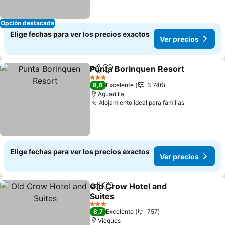
Opción destacada
Elige fechas para ver los precios exactos
Ver precios
Punta Borinquen Resort
Compartir
Agregar a favoritos
Ve
3 Estrellas
8,8
Excelente
3.746
Aguadilla
Alojamiento ideal para familias
Ver precio
Elige fechas para ver los precios exactos
Ver precios
Old Crow Hotel and
Compartir
Agregar a favoritos
Suites
Ver precios
3 Estrellas
8,7
Excelente
757
Vieques