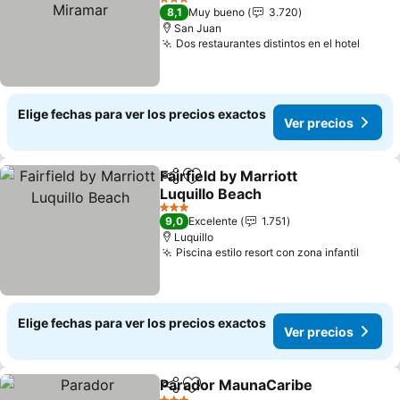
Ver precios
3 Estrellas
8,1
Muy bueno
3.720
San Juan
Dos restaurantes distintos en el hotel
Ver p
Elige fechas para ver los precios exactos
Ver precios
Fairfield by Marriott
Compartir
Agregar a favoritos
Luquillo Beach
Ver precios
3 Estrellas
9,0
Excelente
1.751
Luquillo
Piscina estilo resort con zona infantil
Ver p
Elige fechas para ver los precios exactos
Ver precios
Parador MaunaCaribe
Compartir
Agregar a favoritos
Ver 