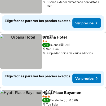
Piscina exterior climatizada con vistas al
mar
Elige fechas para ver los precios exactos
Ver precios
Urbana Hotel
Compartir
Agregar a favoritos
Ver precios
2 Estrellas
7,6
Bueno
911
San Juan
Propiedad única de varios edificios
Ver pre
Elige fechas para ver los precios exactos
Ver precios
Hyatt Place Bayamon
Compartir
Agregar a favoritos
Ver p
3 Estrellas
8,8
Excelente
6.398
Toa Baja