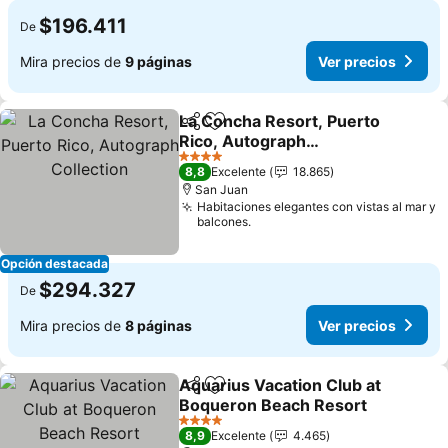
$196.411
De
Mira precios de
9 páginas
Ver precios
La Concha Resort, Puerto
Compartir
Agregar a favoritos
Rico, Autograph
Collection
Ver precios
4 Estrellas
8,8
Excelente
18.865
San Juan
Habitaciones elegantes con vistas al mar y
balcones.
Opción destacada
$294.327
De
Mira precios de
8 páginas
Ver precios
Aquarius Vacation Club at
Compartir
Agregar a favoritos
Boqueron Beach Resort
Ver precios
4 Estrellas
8,9
Excelente
4.465