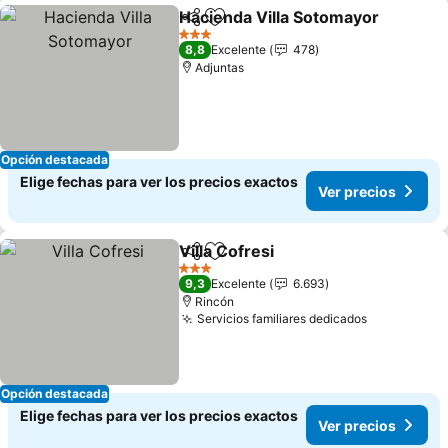
Hacienda Villa Sotomayor
Compartir
Agregar a favoritos
3 Estrellas
8,8
Excelente
478
Adjuntas
Opción destacada
Elige fechas para ver los precios exactos
Ver precios
Villa Cofresi
Compartir
Agregar a favoritos
Ver precios
3 Estrellas
9,3
Excelente
6.693
Rincón
Servicios familiares dedicados
Ver precio
Opción destacada
Elige fechas para ver los precios exactos
Ver precios