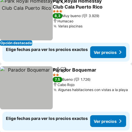
Park Royal Homestay
Compartir
Agregar a favoritos
Club Cala Puerto Rico
Ver precios
3 Estrellas
8,3
Muy bueno
3.929
Humacao
Varias piscinas
Ver precios
Opción destacada
Elige fechas para ver los precios exactos
Ver precios
Parador Boquemar
Compartir
Agregar a favoritos
Ver pre
2 Estrellas
7,5
Bueno
1.726
Cabo Rojo
Algunas habitaciones con vistas a la playa
V
Elige fechas para ver los precios exactos
Ver precios