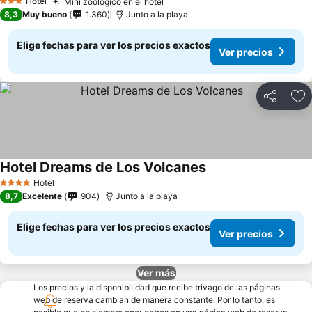
Hotel
Mini zoológico en el hotel
Ver precios
3 Estrellas
8,3
Muy bueno
1.360
Junto a la playa
Elige fechas para ver los precios exactos
Ver precios
Compartir
Ag
Hotel Dreams de Los Volcanes
Ver precios
Hotel
4 Estrellas
8,7
Excelente
904
Junto a la playa
Elige fechas para ver los precios exactos
Ver precios
Ver más
Los precios y la disponibilidad que recibe trivago de las páginas
web de reserva cambian de manera constante. Por lo tanto, es