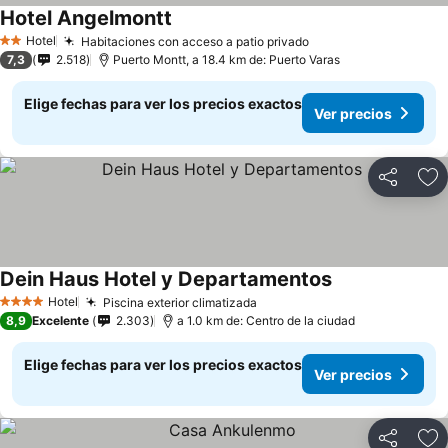
Hotel Angelmontt
Ver precios
Hotel
Habitaciones con acceso a patio privado
Ver precios
2 Estrellas
7,3
2.518
Puerto Montt, a 18.4 km de: Puerto Varas
Elige fechas para ver los precios exactos
Ver precios
Compartir
Ag
Dein Haus Hotel y Departamentos
Ver precios
Hotel
Piscina exterior climatizada
Ver precios
4 Estrellas
8,9
Excelente
2.303
a 1.0 km de: Centro de la ciudad
Elige fechas para ver los precios exactos
Ver precios
Compartir