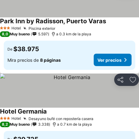
Park Inn by Radisson, Puerto Varas
Ver precios
Hotel
Piscina exterior
Ver precios
3 Estrellas
8,0
Muy bueno
5.597
a 0.3 km de la playa
$38.975
De
Mira precios de
8 páginas
Ver precios
Compartir
Ag
Hotel Germania
Ver precios
Hotel
Desayuno bufé con repostería casera
Ver precios
3 Estrellas
8,2
Muy bueno
3.338
a 0.7 km de la playa