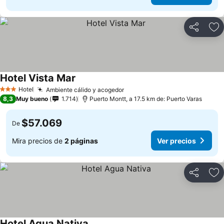
Compartir
Ag
Hotel Vista Mar
Ver precios
Hotel
Ambiente cálido y acogedor
Ver precios
3 Estrellas
8,3
Muy bueno
1.714
Puerto Montt, a 17.5 km de: Puerto Varas
$57.069
De
Mira precios de
2 páginas
Ver precios
Compartir
Ag
Hotel Agua Nativa