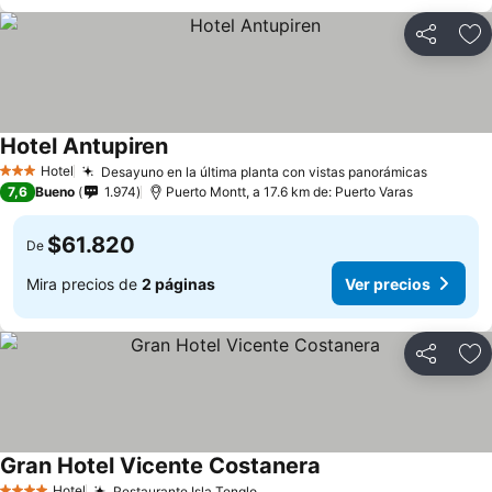
Compartir
Ag
Hotel Antupiren
Ver precios
Hotel
Desayuno en la última planta con vistas panorámicas
Ver pre
3 Estrellas
7,6
Bueno
1.974
Puerto Montt, a 17.6 km de: Puerto Varas
$61.820
De
Mira precios de
2 páginas
Ver precios
Compartir
Ag
Gran Hotel Vicente Costanera
Ver precios
Hotel
Restaurante Isla Tenglo