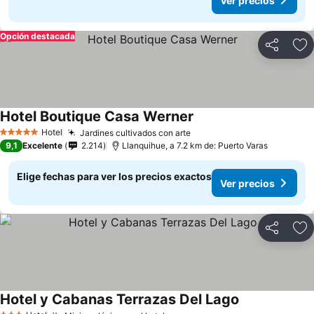
Ver precios
Opción destacada
Compartir
Ag
Hotel Boutique Casa Werner
Ver precios
Hotel
Jardines cultivados con arte
Ver precios
5 Estrellas
9,1
Excelente
2.214
Llanquihue, a 7.2 km de: Puerto Varas
Elige fechas para ver los precios exactos
Ver precios
Compartir
Ag
Hotel y Cabanas Terrazas Del Lago
Ver precios