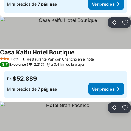
Mira precios de
7 páginas
Ver precios
Compartir
Ag
Casa Kalfu Hotel Boutique
Ver precios
Hotel
Restaurante Pan con Chancho en el hotel
Ver precios
3 Estrellas
8,7
Excelente
2.213
a 0.4 km de la playa
$52.889
De
Mira precios de
7 páginas
Ver precios
Compartir
Ag