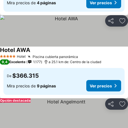
Mira precios de
4 páginas
Ver precios
Compartir
Ag
Hotel AWA
Ver precios
Hotel
Piscina cubierta panorámica
Ver precios
5 Estrellas
9,4
Excelente
1.177
a 25.1 km de: Centro de la ciudad
$366.315
De
Mira precios de
9 páginas
Ver precios
Opción destacada
Compartir
Ag