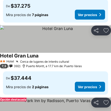
$37.275
De
Mira precios de
7 páginas
Ver precios
Compartir
Ag
Hotel Gran Luna
Ver precios
Hotel
Cerca de lugares de interés cultural
Ver precios
2 Estrellas
7,3
392
Puerto Montt, a 17.7 km de: Puerto Varas
$37.444
De
Mira precios de
2 páginas
Ver precios
Opción destacada
Compartir
Ag