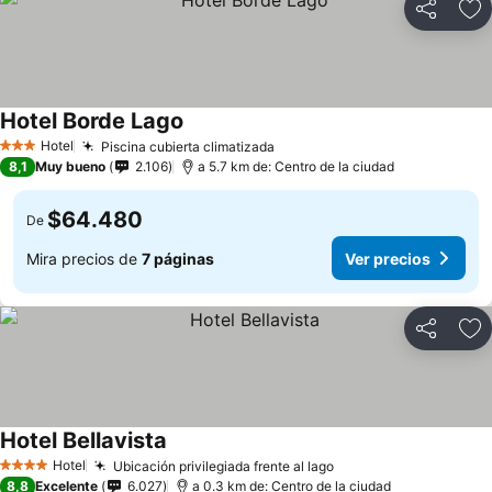
Compartir
Ag
Hotel Borde Lago
Ver precios
Hotel
Piscina cubierta climatizada
Ver precios
3 Estrellas
8,1
Muy bueno
2.106
a 5.7 km de: Centro de la ciudad
$64.480
De
Mira precios de
7 páginas
Ver precios
Compartir
Ag
Hotel Bellavista
Ver precios
Hotel
Ubicación privilegiada frente al lago
Ver precios
4 Estrellas
8,8
Excelente
6.027
a 0.3 km de: Centro de la ciudad