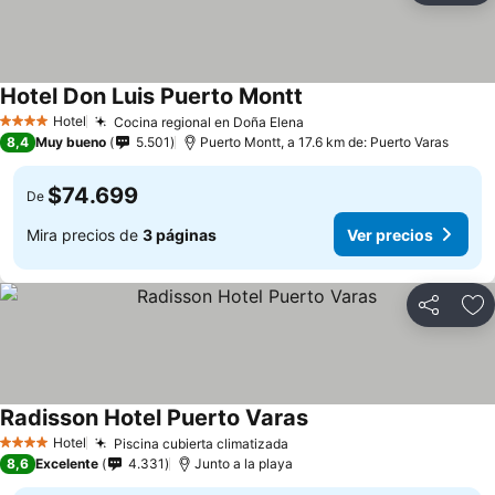
Hotel Don Luis Puerto Montt
Ver precios
Hotel
Cocina regional en Doña Elena
Ver precios
4 Estrellas
8,4
Muy bueno
5.501
Puerto Montt, a 17.6 km de: Puerto Varas
$74.699
De
Mira precios de
3 páginas
Ver precios
Compartir
Ag
Radisson Hotel Puerto Varas
Ver precios
Hotel
Piscina cubierta climatizada
Ver precios
4 Estrellas
8,6
Excelente
4.331
Junto a la playa