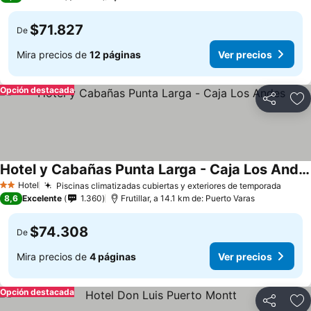
$71.827
De
Mira precios de
12 páginas
Ver precios
Opción destacada
Compartir
Ag
Hotel y Cabañas Punta Larga - Caja Los Andes
Ver precios
Hotel
Piscinas climatizadas cubiertas y exteriores de temporada
Ver p
2 Estrellas
8,6
Excelente
1.360
Frutillar, a 14.1 km de: Puerto Varas
$74.308
De
Mira precios de
4 páginas
Ver precios
Opción destacada
Compartir
Ag