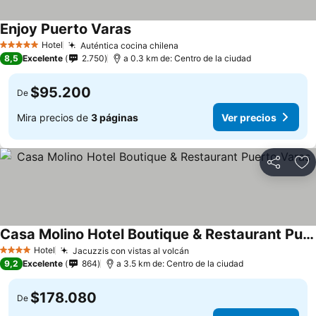
Enjoy Puerto Varas
Ver precios
Hotel
Auténtica cocina chilena
Ver precios
5 Estrellas
8,5
Excelente
2.750
a 0.3 km de: Centro de la ciudad
$95.200
De
Mira precios de
3 páginas
Ver precios
Compartir
Ag
Casa Molino Hotel Boutique & Restaurant Puerto Varas
Ver precios
Hotel
Jacuzzis con vistas al volcán
Ver precios
4 Estrellas
9,2
Excelente
864
a 3.5 km de: Centro de la ciudad
$178.080
De