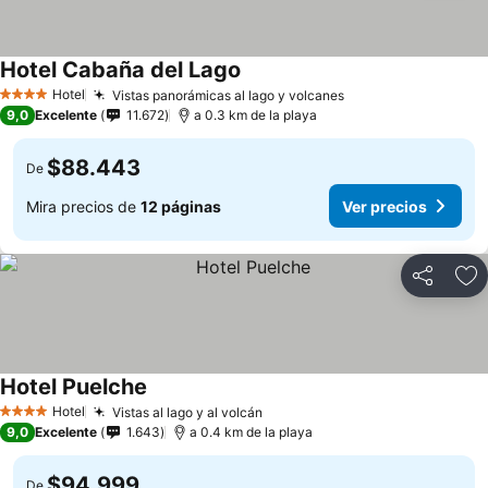
Hotel Cabaña del Lago
Ver precios
Hotel
Vistas panorámicas al lago y volcanes
Ver precios
4 Estrellas
9,0
Excelente
11.672
a 0.3 km de la playa
$88.443
De
Mira precios de
12 páginas
Ver precios
Compartir
Ag
Hotel Puelche
Ver precios
Hotel
Vistas al lago y al volcán
Ver precios
4 Estrellas
9,0
Excelente
1.643
a 0.4 km de la playa
$94.999
De