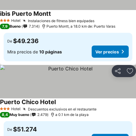
ibis Puerto Montt
Ver precios
Hotel
Instalaciones de fitness bien equipadas
Ver precios
3 Estrellas
7,9
Bueno
7.314
Puerto Montt, a 18.0 km de: Puerto Varas
$49.236
De
Mira precios de
10 páginas
Ver precios
Compartir
Ag
Puerto Chico Hotel
Ver precios
Hotel
Descuentos exclusivos en el restaurante
Ver precios
3 Estrellas
8,4
Muy bueno
2.479
a 0.1 km de la playa
$51.274
De