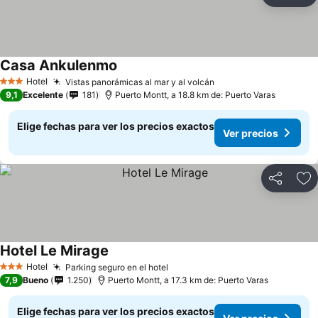
Ag
Casa Ankulenmo
Ver precios
Hotel
Vistas panorámicas al mar y al volcán
Ver precios
3 Estrellas
9,1
Excelente
181
Puerto Montt, a 18.8 km de: Puerto Varas
Elige fechas para ver los precios exactos
Ver precios
Compartir
Ag
Hotel Le Mirage
Ver precios
Hotel
Parking seguro en el hotel
Ver precios
3 Estrellas
7,9
Bueno
1.250
Puerto Montt, a 17.3 km de: Puerto Varas
Elige fechas para ver los precios exactos