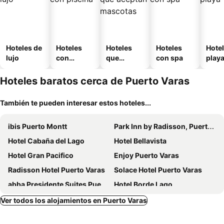
Hoteles de
Hoteles
Hoteles
Hoteles
Hotel
lujo
con
que
con spa
play
piscina
aceptan
mascotas
Hoteles baratos cerca de Puerto Varas
También te pueden interesar estos hoteles...
ibis Puerto Montt
Park Inn by Radisson, Puerto Varas
Hotel Cabaña del Lago
Hotel Bellavista
Hotel Gran Pacifico
Enjoy Puerto Varas
Radisson Hotel Puerto Varas
Solace Hotel Puerto Varas
abba Presidente Suites Puerto Montt
Hotel Borde Lago
Hotel Angelmontt
Novotel Puerto Montt
Ver todos los alojamientos en Puerto Varas
Wyndham Puerto Varas Pettra
Hotel Museo El Greco Puerto Varas