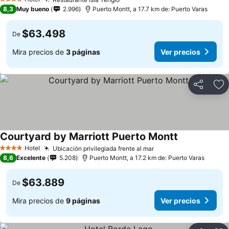
Ver precios
4 Estrellas
8,3
Muy bueno
2.996
Puerto Montt, a 17.7 km de: Puerto Varas
$63.498
De
Mira precios de
3 páginas
Ver precios
Compartir
Ag
Courtyard by Marriott Puerto Montt
Ver precios
Hotel
Ubicación privilegiada frente al mar
Ver precios
4 Estrellas
8,6
Excelente
5.208
Puerto Montt, a 17.2 km de: Puerto Varas
$63.889
De
Mira precios de
9 páginas
Ver precios