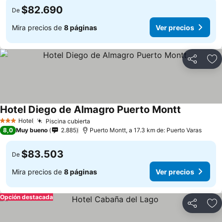
$82.690
De
Mira precios de
8 páginas
Ver precios
Compartir
Ag
Hotel Diego de Almagro Puerto Montt
Ver precio
Hotel
Piscina cubierta
Ver precios
3 Estrellas
8,0
Muy bueno
2.885
Puerto Montt, a 17.3 km de: Puerto Varas
$83.503
De
Mira precios de
8 páginas
Ver precios
Opción destacada
Compartir
Ag