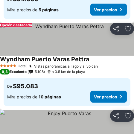
Mira precios de
5 páginas
Ver precios
Opción destacada
Compartir
Ag
Wyndham Puerto Varas Pettra
Ver precios
Hotel
Vistas panorámicas al lago y al volcán
Ver precios
5 Estrellas
9,3
Excelente
5.108
a 0.5 km de la playa
$95.083
De
Mira precios de
10 páginas
Ver precios
Compartir
Ag