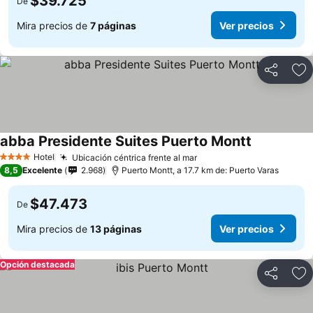
$39.725
De
Mira precios de
7 páginas
Ver precios
Compartir
Ag
abba Presidente Suites Puerto Montt
Ver precios
Hotel
Ubicación céntrica frente al mar
Ver precios
4 Estrellas
8,5
Excelente
2.968
Puerto Montt, a 17.7 km de: Puerto Varas
$47.473
De
Mira precios de
13 páginas
Ver precios
Opción destacada
Compartir
Ag