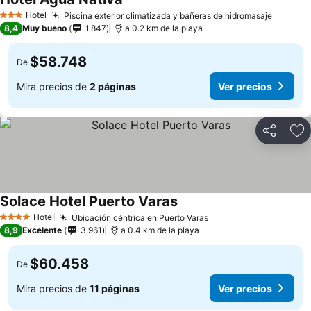
Ver precios
Hotel
Piscina exterior climatizada y bañeras de hidromasaje
Ver pre
3 Estrellas
8,4
Muy bueno
1.847
a 0.2 km de la playa
$58.748
De
Mira precios de
2 páginas
Ver precios
Compartir
Ag
Solace Hotel Puerto Varas
Ver precios
Hotel
Ubicación céntrica en Puerto Varas
Ver precios
4 Estrellas
8,9
Excelente
3.961
a 0.4 km de la playa
$60.458
De
Mira precios de
11 páginas
Ver precios