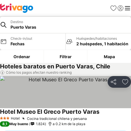
Favoritos
Iniciar 
Me
Destino
Puerto Varas
Check-in/out
Huéspedes/habitaciones
Fechas
2 huéspedes, 1 habitación
Ordenar
Filtrar
Mapa
Hoteles baratos en Puerto Varas, Chile
Cómo los pagos afectan nuestro ranking
Compartir
Ag
Hotel Museo El Greco Puerto Varas
Ver precios
Hotel
Cocina tradicional chilena y peruana
Ver precios
3 Estrellas
8,1
Muy bueno
1.824
a 0.2 km de la playa