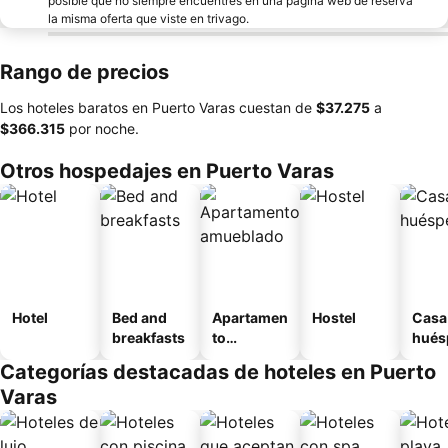
posible que no siempre encuentres en una página web de reserva
la misma oferta que viste en trivago.
Rango de precios
Los hoteles baratos en Puerto Varas cuestan de
‎$37.275
a
‎$366.315
por noche.
Otros hospedajes en Puerto Varas
Hotel
Bed and
Apartamen
Hostel
Casa
breakfasts
to
hués
amueblad
Categorías destacadas de hoteles en Puerto
o
Varas