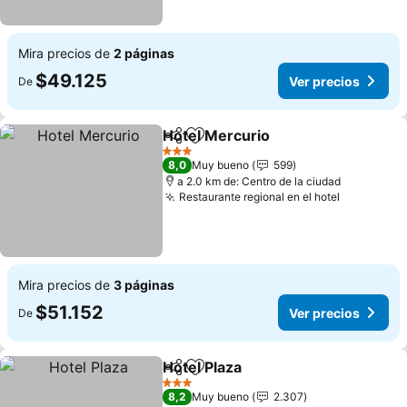
Mira precios de
2 páginas
$49.125
Ver precios
De
Hotel Mercurio
Compartir
Agregar a favoritos
Ver precios
3 Estrellas
8,0
Muy bueno
599
a 2.0 km de: Centro de la ciudad
Restaurante regional en el hotel
Ver preci
Mira precios de
3 páginas
$51.152
Ver precios
De
Hotel Plaza
Compartir
Agregar a favoritos
Ver precios
3 Estrellas
8,2
Muy bueno
2.307