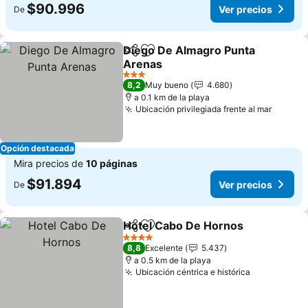
$90.996
Ver precios
De
Diego De Almagro Punta
Compartir
Agregar a favoritos
Arenas
Ver precios
3 Estrellas
8,2
Muy bueno
4.680
a 0.1 km de la playa
Ubicación privilegiada frente al mar
Ver pr
Opción destacada
Mira precios de
10 páginas
$91.894
Ver precios
De
Hotel Cabo De Hornos
Compartir
Agregar a favoritos
Ver
4 Estrellas
8,8
Excelente
5.437
a 0.5 km de la playa
Ubicación céntrica e histórica
Ver precio