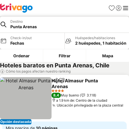
Favoritos
Iniciar 
Me
Destino
Punta Arenas
Check-in/out
Huéspedes/habitaciones
Fechas
2 huéspedes, 1 habitación
Ordenar
Filtrar
Mapa
Hoteles baratos en Punta Arenas, Chile
Cómo los pagos afectan nuestro ranking
Hotel Almasur Punta
Compartir
Agregar a favoritos
Arenas
Ver precios
4 Estrellas
8,4
Muy bueno
3.118
a 1.9 km de: Centro de la ciudad
Ubicación privilegiada en la plaza central
Ve
Opción destacada
Mira precios de
10 páginas