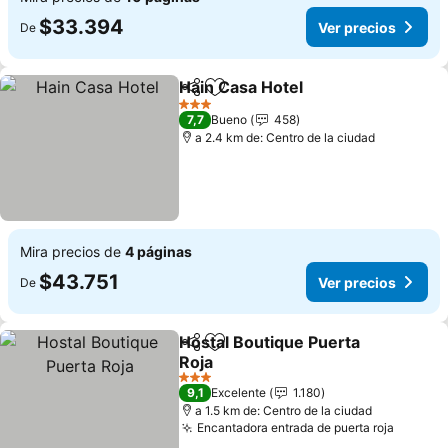
$33.394
Ver precios
De
Hain Casa Hotel
Compartir
Agregar a favoritos
Ver precio
3 Estrellas
7,7
Bueno
458
a 2.4 km de: Centro de la ciudad
Mira precios de
4 páginas
$43.751
Ver precios
De
Hostal Boutique Puerta
Compartir
Agregar a favoritos
Roja
Ver precios
3 Estrellas
9,1
Excelente
1.180
a 1.5 km de: Centro de la ciudad
Encantadora entrada de puerta roja
Ver pre