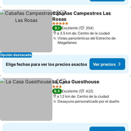
Cabañas Campestres Las
Compartir
Agregar a favoritos
Rosas
Ver precios
5 Estrellas
9,1
Excelente
354
a 3.5 km de: Centro de la ciudad
Vistas panorámicas del Estrecho de
Magallanes
Opción destacada
Elige fechas para ver los precios exactos
Ver precios
La Casa Guesthouse
Compartir
Agregar a favoritos
Ver p
3 Estrellas
9,5
Excelente
422
a 1.2 km de: Centro de la ciudad
Desayuno personalizado por el dueño
Ver p