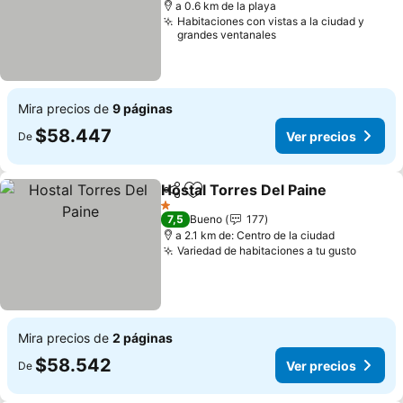
a 0.6 km de la playa
Habitaciones con vistas a la ciudad y
grandes ventanales
Mira precios de
9 páginas
$58.447
Ver precios
De
Hostal Torres Del Paine
Compartir
Agregar a favoritos
Ve
1 Estrellas
7,5
Bueno
177
a 2.1 km de: Centro de la ciudad
Variedad de habitaciones a tu gusto
Ver pr
Mira precios de
2 páginas
$58.542
Ver precios
De