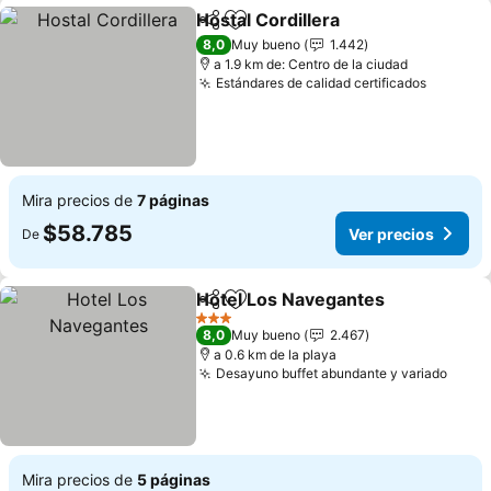
Hostal Cordillera
Compartir
Agregar a favoritos
Ver preci
8,0
Muy bueno
1.442
a 1.9 km de: Centro de la ciudad
Estándares de calidad certificados
Ver pre
Mira precios de
7 páginas
$58.785
Ver precios
De
Hotel Los Navegantes
Compartir
Agregar a favoritos
Ver 
3 Estrellas
8,0
Muy bueno
2.467
a 0.6 km de la playa
Desayuno buffet abundante y variado
Ver p
Mira precios de
5 páginas