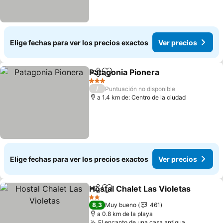
Elige fechas para ver los precios exactos
Ver precios
Patagonia Pionera
Compartir
Agregar a favoritos
Ver prec
3 Estrellas
/
Puntuación no disponible
a 1.4 km de: Centro de la ciudad
Elige fechas para ver los precios exactos
Ver precios
Hostal Chalet Las Violetas
Compartir
Agregar a favoritos
2 Estrellas
8,3
Muy bueno
461
a 0.8 km de la playa
El encanto de una casa antigua