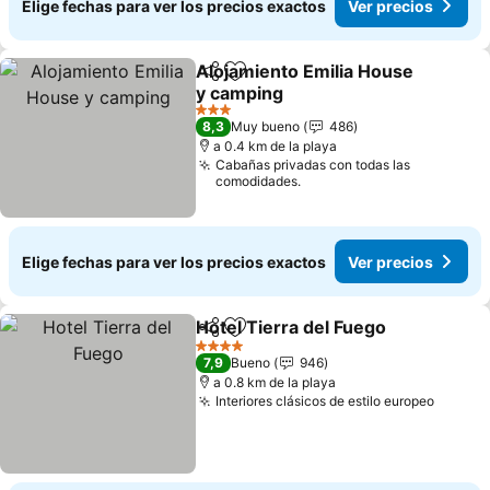
Elige fechas para ver los precios exactos
Ver precios
Alojamiento Emilia House
Compartir
Agregar a favoritos
y camping
Ver precios
3 Estrellas
8,3
Muy bueno
486
a 0.4 km de la playa
Cabañas privadas con todas las
comodidades.
Elige fechas para ver los precios exactos
Ver precios
Hotel Tierra del Fuego
Compartir
Agregar a favoritos
Ver 
4 Estrellas
7,9
Bueno
946
a 0.8 km de la playa
Interiores clásicos de estilo europeo
Ver pr