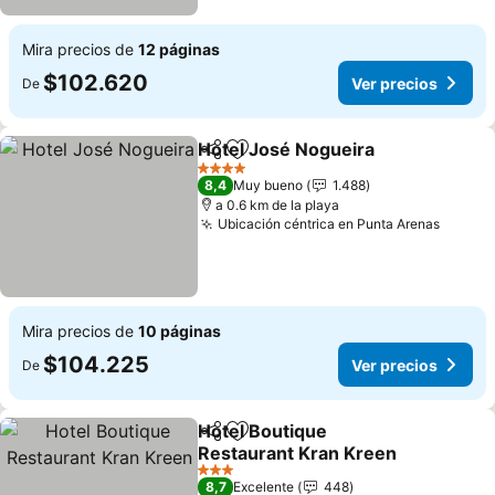
Mira precios de
12 páginas
$102.620
Ver precios
De
Hotel José Nogueira
Compartir
Agregar a favoritos
Ver p
4 Estrellas
8,4
Muy bueno
1.488
a 0.6 km de la playa
Ubicación céntrica en Punta Arenas
Ver pr
Mira precios de
10 páginas
$104.225
Ver precios
De
Hotel Boutique
Compartir
Agregar a favoritos
Restaurant Kran Kreen
Ver precios
3 Estrellas
8,7
Excelente
448