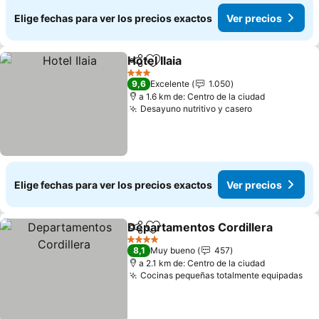
Elige fechas para ver los precios exactos
Ver precios
Hotel Ilaia
Compartir
Agregar a favoritos
Ver precios
3 Estrellas
9,6
Excelente
1.050
a 1.6 km de: Centro de la ciudad
Desayuno nutritivo y casero
Ver precios
Elige fechas para ver los precios exactos
Ver precios
Departamentos Cordillera
Compartir
Agregar a favoritos
4 Estrellas
8,1
Muy bueno
457
a 2.1 km de: Centro de la ciudad
Cocinas pequeñas totalmente equipadas
Ver