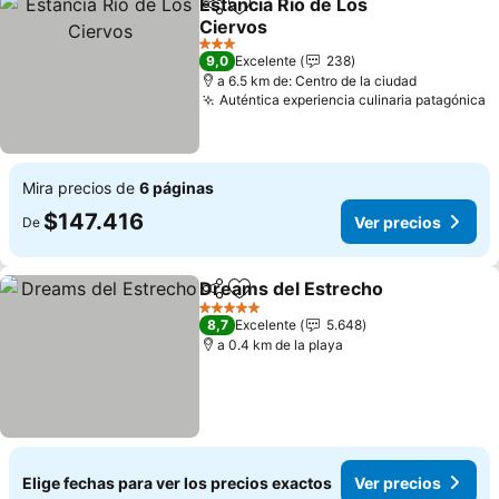
Estancia Río de Los
Compartir
Agregar a favoritos
Ciervos
Ver precios
3 Estrellas
9,0
Excelente
238
a 6.5 km de: Centro de la ciudad
Auténtica experiencia culinaria patagónica
V
Mira precios de
6 páginas
$147.416
Ver precios
De
Dreams del Estrecho
Compartir
Agregar a favoritos
Ver p
5 Estrellas
8,7
Excelente
5.648
a 0.4 km de la playa
Elige fechas para ver los precios exactos
Ver precios