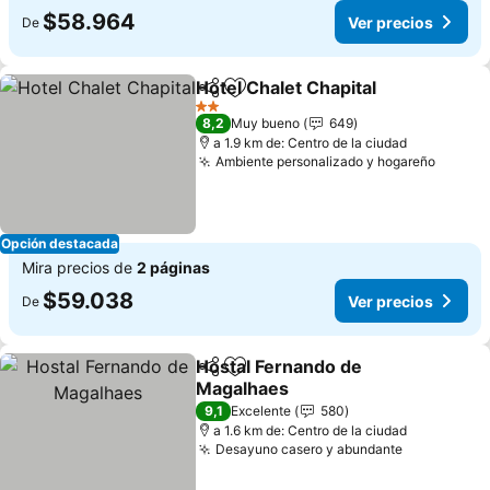
$58.964
Ver precios
De
Hotel Chalet Chapital
Compartir
Agregar a favoritos
Ver p
2 Estrellas
8,2
Muy bueno
649
a 1.9 km de: Centro de la ciudad
Ambiente personalizado y hogareño
Ver pr
Opción destacada
Mira precios de
2 páginas
$59.038
Ver precios
De
Hostal Fernando de
Compartir
Agregar a favoritos
Magalhaes
Ver precios
9,1
Excelente
580
a 1.6 km de: Centro de la ciudad
Desayuno casero y abundante
Ver precio