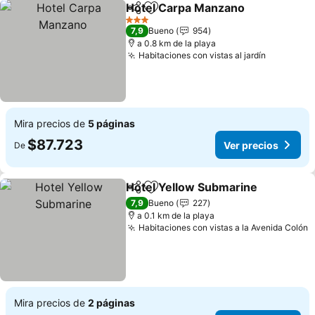
Hotel Carpa Manzano
Compartir
Agregar a favoritos
Ver 
3 Estrellas
7,9
Bueno
954
a 0.8 km de la playa
Habitaciones con vistas al jardín
Ver preci
Mira precios de
5 páginas
$87.723
Ver precios
De
Hotel Yellow Submarine
Compartir
Agregar a favoritos
Ve
7,9
Bueno
227
a 0.1 km de la playa
Habitaciones con vistas a la Avenida Colón
V
Mira precios de
2 páginas