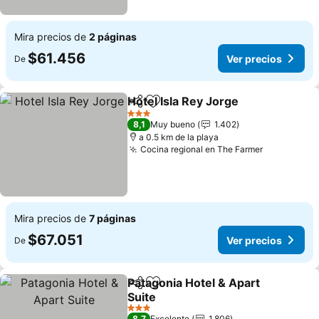
Mira precios de
2 páginas
$61.456
Ver precios
De
Hotel Isla Rey Jorge
Compartir
Agregar a favoritos
Ver pr
3 Estrellas
8,1
Muy bueno
1.402
a 0.5 km de la playa
Cocina regional en The Farmer
Ver precio
Mira precios de
7 páginas
$67.051
Ver precios
De
Patagonia Hotel & Apart
Compartir
Agregar a favoritos
Suite
Ver precios
3 Estrellas
8,7
Excelente
1.806