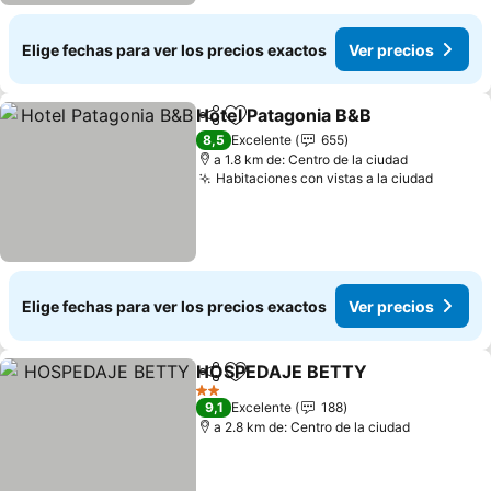
Elige fechas para ver los precios exactos
Ver precios
Hotel Patagonia B&B
Compartir
Agregar a favoritos
Ver p
8,5
Excelente
655
a 1.8 km de: Centro de la ciudad
Habitaciones con vistas a la ciudad
Ver pr
Elige fechas para ver los precios exactos
Ver precios
HOSPEDAJE BETTY
Compartir
Agregar a favoritos
Ver pr
2 Estrellas
9,1
Excelente
188
a 2.8 km de: Centro de la ciudad