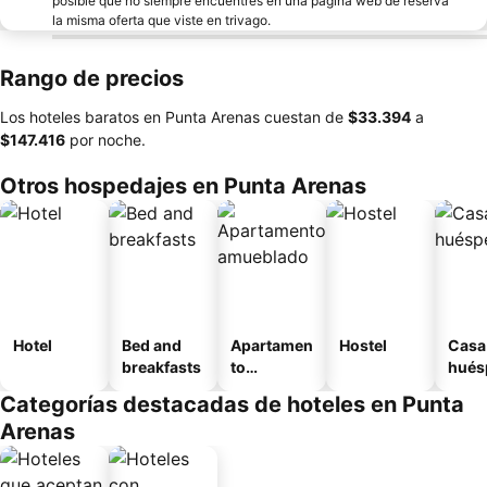
posible que no siempre encuentres en una página web de reserva
la misma oferta que viste en trivago.
Rango de precios
Los hoteles baratos en Punta Arenas cuestan de
‎$33.394
a
‎$147.416
por noche.
Otros hospedajes en Punta Arenas
Hotel
Bed and
Apartamen
Hostel
Casa
breakfasts
to
hués
amueblad
Categorías destacadas de hoteles en Punta
o
Arenas