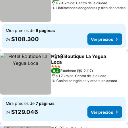
a 2.4 km de: Centro de la ciudad
Habitaciones acogedoras y bien decoradas
V
Mira precios de
6 páginas
$108.300
Ver precios
De
Hotel Boutique La Yegua
Compartir
Agregar a favoritos
Loca
Ver precios
3 Estrellas
9,4
Excelente
2.117
a 1.7 km de: Centro de la ciudad
Cocina patagónica y croata aclamada
Ver 
Mira precios de
7 páginas
$129.046
Ver precios
De