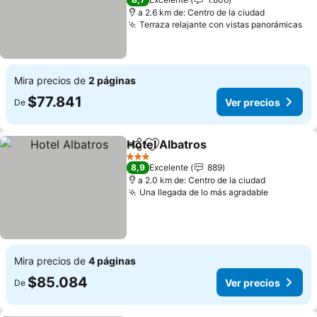
a 2.6 km de: Centro de la ciudad
Terraza relajante con vistas panorámicas
Ve
Mira precios de
2 páginas
$77.841
Ver precios
De
Hotel Albatros
Compartir
Agregar a favoritos
Ver precios
3 Estrellas
8,9
Excelente
889
a 2.0 km de: Centro de la ciudad
Una llegada de lo más agradable
Ver prec
Mira precios de
4 páginas
$85.084
Ver precios
De