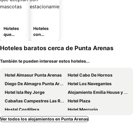
Hoteles
Hoteles
que
con
aceptan
estaciona
mascotas
miento
Hoteles baratos cerca de Punta Arenas
También te pueden interesar estos hoteles...
Hotel Almasur Punta Arenas
Hotel Cabo De Hornos
Diego De Almagro Punta Arenas
Hotel Los Navegantes
Hotel Isla Rey Jorge
Alojamiento Emilia House y camping
Cabañas Campestres Las Rosas
Hotel Plaza
Hostal Cordillera
Hotel Mercurio
Hotel Yellow Submarine
Departamentos Cordillera
Ver todos los alojamientos en Punta Arenas
Hotel Chalet Chapital
La Casa Guesthouse