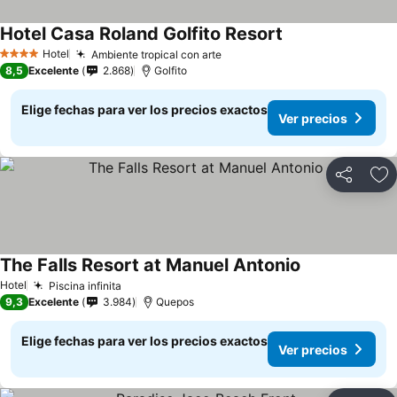
Hotel Casa Roland Golfito Resort
Hotel
Ambiente tropical con arte
4 Estrellas
8,5
Excelente
2.868
Golfito
Elige fechas para ver los precios exactos
Ver precios
Compartir
Ag
The Falls Resort at Manuel Antonio
Hotel
Piscina infinita
9,3
Excelente
3.984
Quepos
Elige fechas para ver los precios exactos
Ver precios