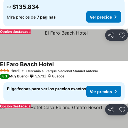
$135.834
De
Mira precios de
7 páginas
Ver precios
Opción destacada
Compartir
Ag
El Faro Beach Hotel
Hotel
Cercanía al Parque Nacional Manuel Antonio
3 Estrellas
8,1
Muy bueno
5.573
Quepos
Elige fechas para ver los precios exactos
Ver precios
Opción destacada
Compartir
Ag