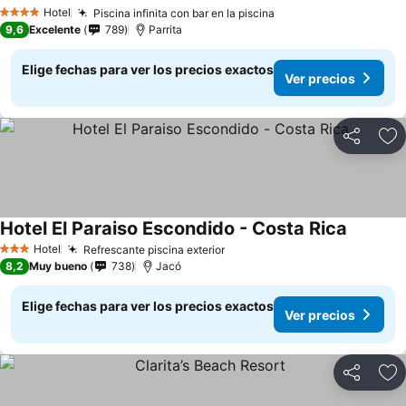
Hotel
Piscina infinita con bar en la piscina
4 Estrellas
9,6
Excelente
789
Parrita
Elige fechas para ver los precios exactos
Ver precios
Compartir
Ag
Hotel El Paraiso Escondido - Costa Rica
Hotel
Refrescante piscina exterior
3 Estrellas
8,2
Muy bueno
738
Jacó
Elige fechas para ver los precios exactos
Ver precios
Compartir
Ag