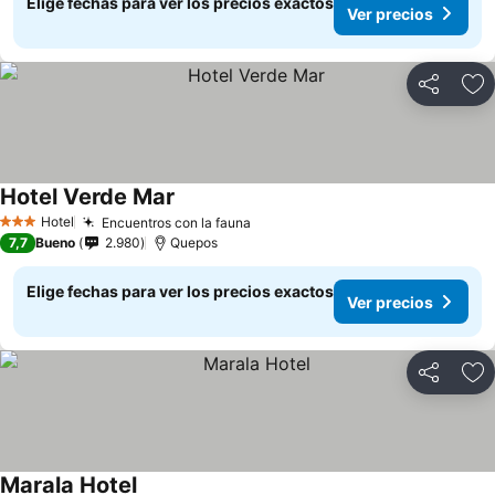
Elige fechas para ver los precios exactos
Ver precios
Compartir
Ag
Hotel Verde Mar
Hotel
Encuentros con la fauna
3 Estrellas
7,7
Bueno
2.980
Quepos
Elige fechas para ver los precios exactos
Ver precios
Compartir
Ag
Marala Hotel