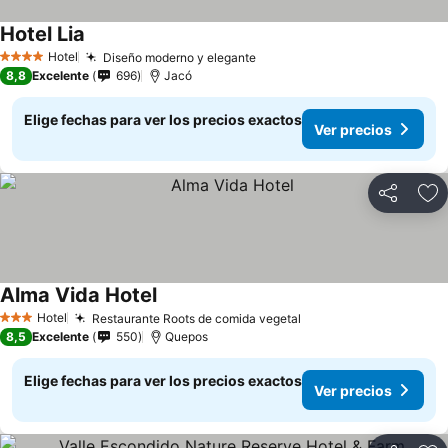
Hotel Lia
Hotel
Diseño moderno y elegante
4 Estrellas
8,8
Excelente
696
Jacó
Elige fechas para ver los precios exactos
Ver precios
Compartir
Ag
Alma Vida Hotel
Hotel
Restaurante Roots de comida vegetal
3 Estrellas
8,5
Excelente
550
Quepos
Elige fechas para ver los precios exactos
Ver precios