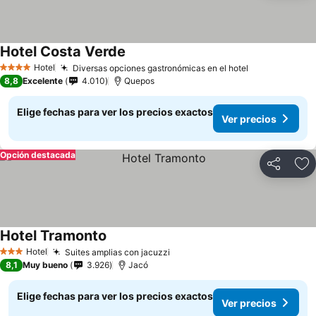
Hotel Costa Verde
Hotel
Diversas opciones gastronómicas en el hotel
4 Estrellas
8,8
Excelente
4.010
Quepos
Elige fechas para ver los precios exactos
Ver precios
Opción destacada
Compartir
Ag
Hotel Tramonto
Hotel
Suites amplias con jacuzzi
3 Estrellas
8,1
Muy bueno
3.926
Jacó
Elige fechas para ver los precios exactos
Ver precios