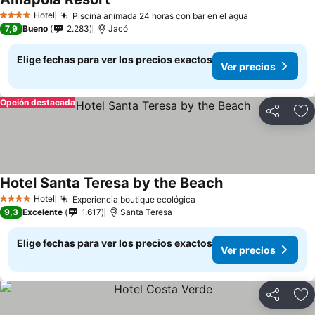
Hotel
Piscina animada 24 horas con bar en el agua
4 Estrellas
7,9
Bueno
2.283
Jacó
Elige fechas para ver los precios exactos
Ver precios
Opción destacada
Compartir
Ag
Hotel Santa Teresa by the Beach
Hotel
Experiencia boutique ecológica
4 Estrellas
9,3
Excelente
1.617
Santa Teresa
Elige fechas para ver los precios exactos
Ver precios
Compartir
Ag