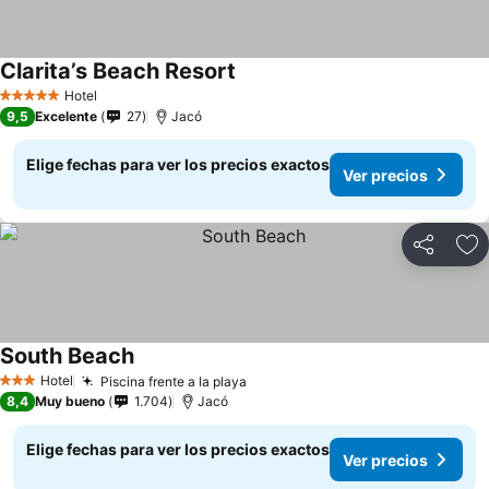
Clarita’s Beach Resort
Hotel
5 Estrellas
9,5
Excelente
27
Jacó
Elige fechas para ver los precios exactos
Ver precios
Compartir
Ag
South Beach
Hotel
Piscina frente a la playa
3 Estrellas
8,4
Muy bueno
1.704
Jacó
Elige fechas para ver los precios exactos
Ver precios