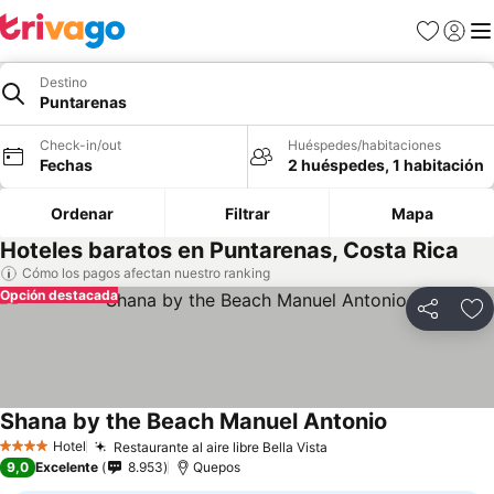
Favoritos
Iniciar 
Me
Destino
Puntarenas
Check-in/out
Huéspedes/habitaciones
Fechas
2 huéspedes, 1 habitación
Ordenar
Filtrar
Mapa
Hoteles baratos en Puntarenas, Costa Rica
Cómo los pagos afectan nuestro ranking
Opción destacada
Compartir
Ag
Shana by the Beach Manuel Antonio
Hotel
Restaurante al aire libre Bella Vista
4 Estrellas
9,0
Excelente
8.953
Quepos