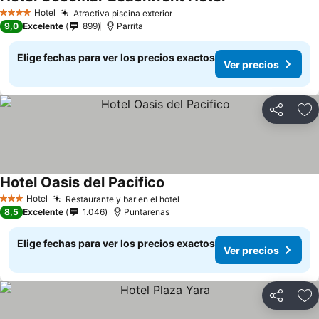
Hotel
Atractiva piscina exterior
4 Estrellas
9,0
Excelente
899
Parrita
Elige fechas para ver los precios exactos
Ver precios
Compartir
Ag
Hotel Oasis del Pacifico
Hotel
Restaurante y bar en el hotel
3 Estrellas
8,5
Excelente
1.046
Puntarenas
Elige fechas para ver los precios exactos
Ver precios
Compartir
Ag