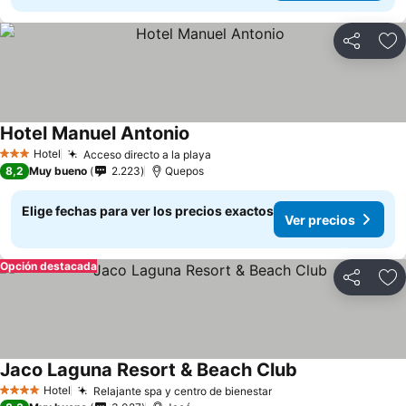
Compartir
Ag
Hotel Manuel Antonio
Hotel
Acceso directo a la playa
3 Estrellas
8,2
Muy bueno
2.223
Quepos
Elige fechas para ver los precios exactos
Ver precios
Opción destacada
Compartir
Ag
Jaco Laguna Resort & Beach Club
Hotel
Relajante spa y centro de bienestar
4 Estrellas