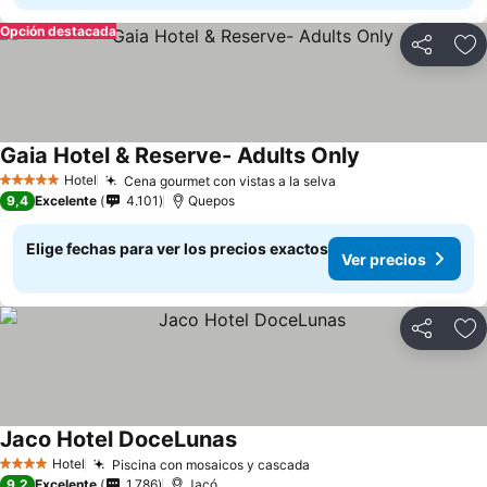
Opción destacada
Compartir
Ag
Gaia Hotel & Reserve- Adults Only
Hotel
Cena gourmet con vistas a la selva
5 Estrellas
9,4
Excelente
4.101
Quepos
Elige fechas para ver los precios exactos
Ver precios
Compartir
Ag
Jaco Hotel DoceLunas
Hotel
Piscina con mosaicos y cascada
4 Estrellas
9,2
Excelente
1.786
Jacó