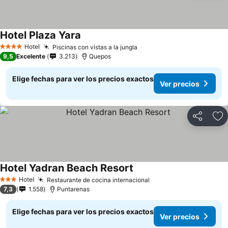
Hotel Plaza Yara
Hotel
Piscinas con vistas a la jungla
4 Estrellas
9,5
Excelente
3.213
Quepos
Elige fechas para ver los precios exactos
Ver precios
Compartir
Ag
Hotel Yadran Beach Resort
Hotel
Restaurante de cocina internacional
3 Estrellas
7,3
1.558
Puntarenas
Elige fechas para ver los precios exactos
Ver precios