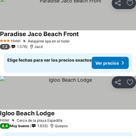
Compartir
Ag
Paradise Jaco Beach Front
Hotel
Relajante spa en el hotel
3 Estrellas
7,2
1.376
Jacó
Elige fechas para ver los precios exactos
Ver precios
Compartir
Ag
Igloo Beach Lodge
Hotel
Cerca de la playa Espadilla
8,4
Muy bueno
1.635
Quepos