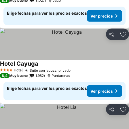
8,3
Muy bueno
3.027
Jacó
Elige fechas para ver los precios exactos
Ver precios
Compartir
Ag
Hotel Cayuga
Hotel
Suite con jacuzzi privado
4 Estrellas
8,4
Muy bueno
1.982
Puntarenas
Elige fechas para ver los precios exactos
Ver precios
Compartir
Ag