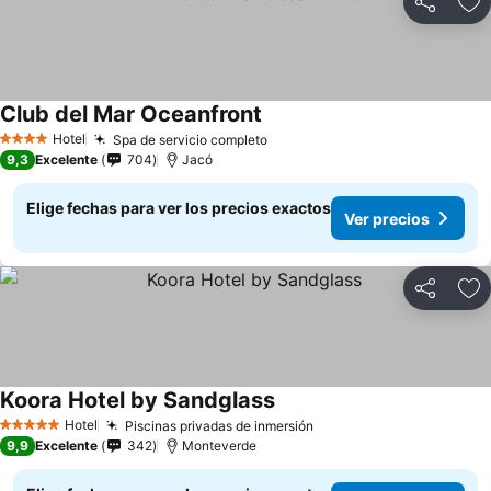
Compartir
Ag
Club del Mar Oceanfront
Hotel
Spa de servicio completo
4 Estrellas
9,3
Excelente
704
Jacó
Elige fechas para ver los precios exactos
Ver precios
Compartir
Ag
Koora Hotel by Sandglass
Hotel
Piscinas privadas de inmersión
5 Estrellas
9,9
Excelente
342
Monteverde