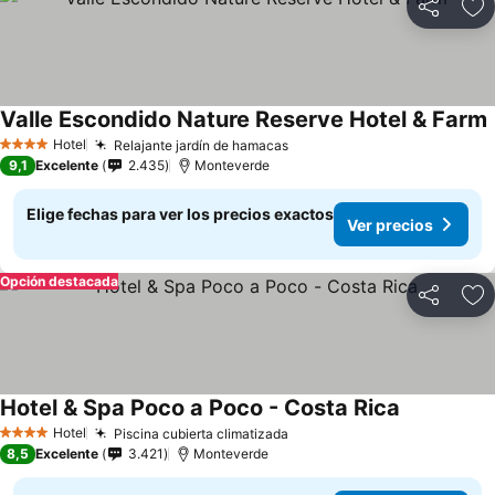
Compartir
Ag
Valle Escondido Nature Reserve Hotel & Farm
Hotel
Relajante jardín de hamacas
4 Estrellas
9,1
Excelente
2.435
Monteverde
Elige fechas para ver los precios exactos
Ver precios
Opción destacada
Compartir
Ag
Hotel & Spa Poco a Poco - Costa Rica
Hotel
Piscina cubierta climatizada
4 Estrellas
8,5
Excelente
3.421
Monteverde