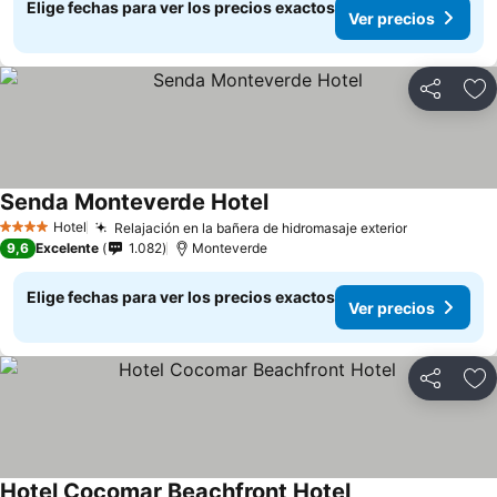
Elige fechas para ver los precios exactos
Ver precios
Compartir
Ag
Senda Monteverde Hotel
Hotel
Relajación en la bañera de hidromasaje exterior
4 Estrellas
9,6
Excelente
1.082
Monteverde
Elige fechas para ver los precios exactos
Ver precios
Compartir
Ag
Hotel Cocomar Beachfront Hotel