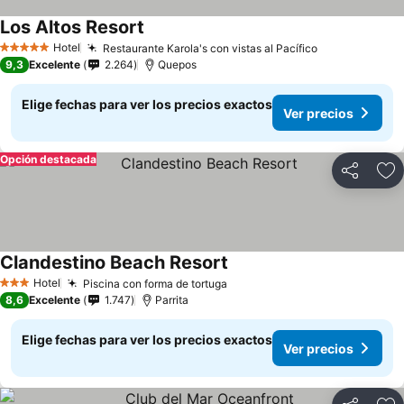
Los Altos Resort
Hotel
Restaurante Karola's con vistas al Pacífico
5 Estrellas
9,3
Excelente
2.264
Quepos
Elige fechas para ver los precios exactos
Ver precios
Opción destacada
Compartir
Ag
Clandestino Beach Resort
Hotel
Piscina con forma de tortuga
3 Estrellas
8,6
Excelente
1.747
Parrita
Elige fechas para ver los precios exactos
Ver precios