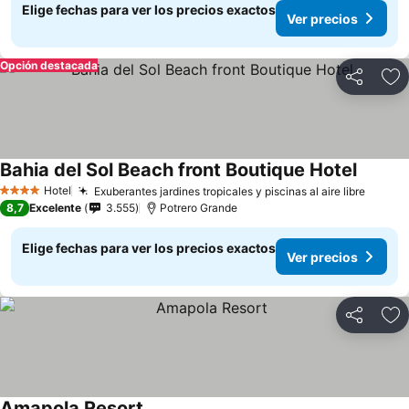
Elige fechas para ver los precios exactos
Ver precios
Opción destacada
Compartir
Ag
Bahia del Sol Beach front Boutique Hotel
Hotel
Exuberantes jardines tropicales y piscinas al aire libre
4 Estrellas
8,7
Excelente
3.555
Potrero Grande
Elige fechas para ver los precios exactos
Ver precios
Compartir
Ag
Amapola Resort