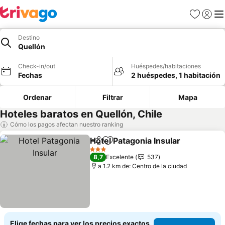
Favoritos
Iniciar 
Me
Destino
Quellón
Check-in/out
Huéspedes/habitaciones
Fechas
2 huéspedes, 1 habitación
Ordenar
Filtrar
Mapa
Hoteles baratos en Quellón, Chile
Cómo los pagos afectan nuestro ranking
Hotel Patagonia Insular
Compartir
Agregar a favoritos
Ver
3 Estrellas
8,7
Excelente
537
a 1.2 km de: Centro de la ciudad
Elige fechas para ver los precios exactos