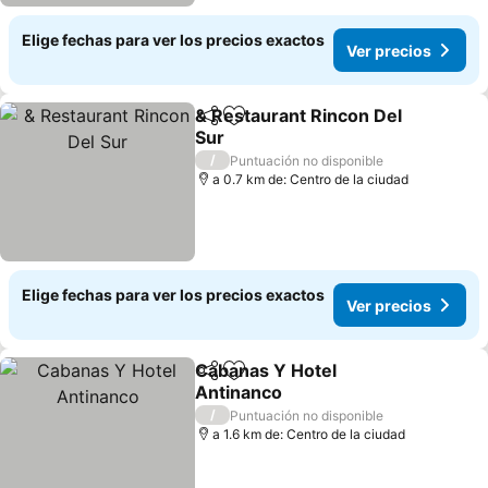
Elige fechas para ver los precios exactos
Ver precios
& Restaurant Rincon Del
Compartir
Agregar a favoritos
Sur
Ver precios
/
Puntuación no disponible
a 0.7 km de: Centro de la ciudad
Elige fechas para ver los precios exactos
Ver precios
Cabanas Y Hotel
Compartir
Agregar a favoritos
Antinanco
Ver precios
/
Puntuación no disponible
a 1.6 km de: Centro de la ciudad