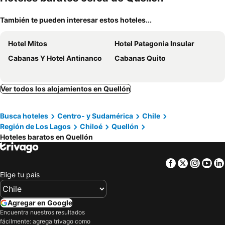
También te pueden interesar estos hoteles...
Hotel Mitos
Hotel Patagonia Insular
Cabanas Y Hotel Antinanco
Cabanas Quito
Ver todos los alojamientos en Quellón
Busca hoteles
Centro- y Sudamérica
Chile
Región de Los Lagos
Chiloé
Quellón
Hoteles baratos en Quellón
Facebook
Twitter
Insta
Yo
Elige tu país
Agregar en Google
Encuentra nuestros resultados
fácilmente: agrega trivago como