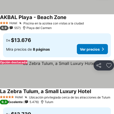
AKBAL Playa - Beach Zone
Hotel
Piscina en la azotea con vistas a la ciudad
3 Estrellas
6,9
557
Playa del Carmen
$13.676
De
Mira precios de
8 páginas
Ver precios
Opción destacada
Compartir
Ag
La Zebra Tulum, a Small Luxury Hotel
Hotel
Ubicación privilegiada cerca de las atracciones de Tulum
5 Estrellas
9,3
Excelente
5.476
Tulum