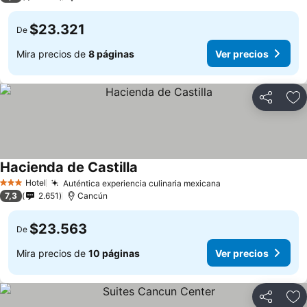
$23.321
De
Mira precios de
8 páginas
Ver precios
Compartir
Ag
Hacienda de Castilla
Hotel
Auténtica experiencia culinaria mexicana
3 Estrellas
7,3
2.651
Cancún
$23.563
De
Mira precios de
10 páginas
Ver precios
Compartir
Ag