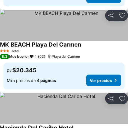
Compartir
Ag
MK BEACH Playa Del Carmen
Hotel
3 Estrellas
8,3
Muy bueno
1.803
Playa del Carmen
$20.345
De
Mira precios de
4 páginas
Ver precios
Compartir
Ag
Hacienda Del Caribe Hotel