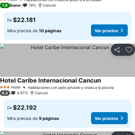
2 Estrellas
7,8
Bueno
781
Cancún
$22.181
De
Mira precios de
10 páginas
Ver precios
Compartir
Ag
Hotel Caribe Internacional Cancun
Hotel
Habitaciones con patio privado y vistas a la piscina
3 Estrellas
6,3
4.677
Cancún
$22.192
De
Mira precios de
9 páginas
Ver precios