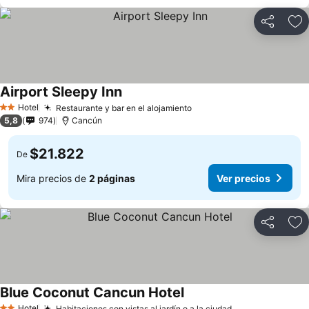
Compartir
Ag
Airport Sleepy Inn
Hotel
Restaurante y bar en el alojamiento
2 Estrellas
5,8
974
Cancún
$21.822
De
Mira precios de
2 páginas
Ver precios
Compartir
Ag
Blue Coconut Cancun Hotel
Hotel
Habitaciones con vistas al jardín o a la ciudad