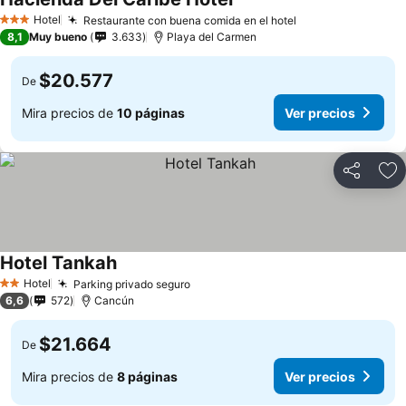
Hotel
Restaurante con buena comida en el hotel
3 Estrellas
8,1
Muy bueno
3.633
Playa del Carmen
$20.577
De
Mira precios de
10 páginas
Ver precios
Compartir
Ag
Hotel Tankah
Hotel
Parking privado seguro
2 Estrellas
6,6
572
Cancún
$21.664
De
Mira precios de
8 páginas
Ver precios