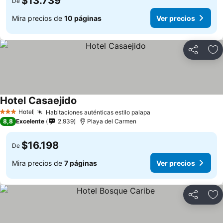
$13.739
De
Mira precios de
10 páginas
Ver precios
Compartir
Ag
Hotel Casaejido
Hotel
Habitaciones auténticas estilo palapa
3 Estrellas
8,8
Excelente
2.939
Playa del Carmen
$16.198
De
Mira precios de
7 páginas
Ver precios
Compartir
Ag