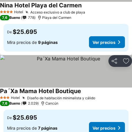
Nina Hotel Playa del Carmen
Hotel
Acceso exclusivo a club de playa
4 Estrellas
7,6
Bueno
778
Playa del Carmen
$25.695
De
Mira precios de
9 páginas
Ver precios
Compartir
Ag
Pa´Xa Mama Hotel Boutique
Hotel
Diseño de habitación minimalista y cálido
3 Estrellas
7,6
Bueno
2.029
Cancún
$25.695
De
Mira precios de
7 páginas
Ver precios