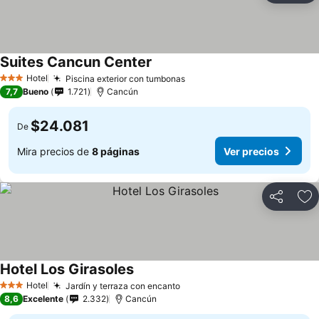
Suites Cancun Center
Hotel
Piscina exterior con tumbonas
3 Estrellas
7,7
Bueno
1.721
Cancún
$24.081
De
Mira precios de
8 páginas
Ver precios
Compartir
Ag
Hotel Los Girasoles
Hotel
Jardín y terraza con encanto
3 Estrellas
8,6
Excelente
2.332
Cancún