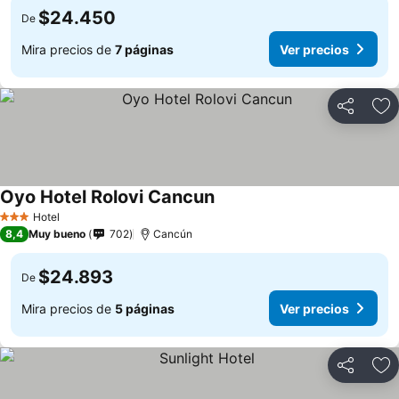
$24.450
De
Mira precios de
7 páginas
Ver precios
Compartir
Ag
Oyo Hotel Rolovi Cancun
Hotel
3 Estrellas
8,4
Muy bueno
702
Cancún
$24.893
De
Mira precios de
5 páginas
Ver precios
Compartir
Ag