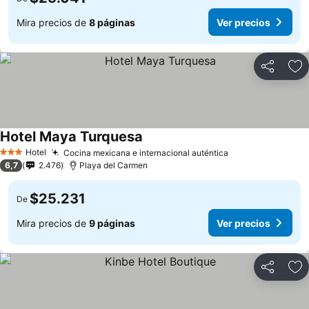
Mira precios de
8 páginas
Ver precios
Compartir
Ag
Hotel Maya Turquesa
Hotel
Cocina mexicana e internacional auténtica
3 Estrellas
6,7
2.476
Playa del Carmen
$25.231
De
Mira precios de
9 páginas
Ver precios
Compartir
Ag