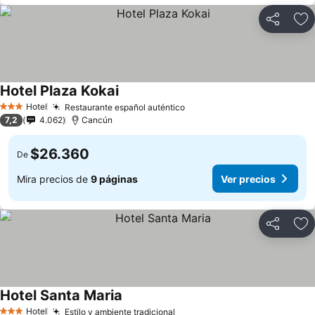
Compartir
Ag
Hotel Plaza Kokai
Hotel
Restaurante español auténtico
3 Estrellas
7,2
4.062
Cancún
$26.360
De
Mira precios de
9 páginas
Ver precios
Compartir
Ag
Hotel Santa Maria
Hotel
Estilo y ambiente tradicional