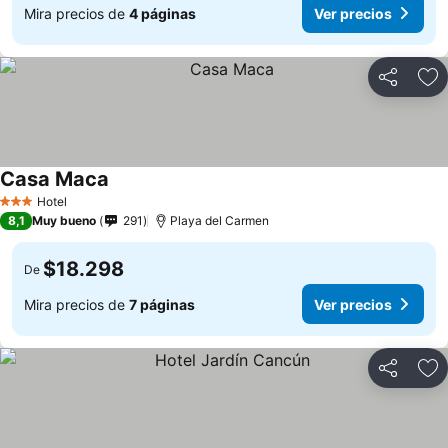
Mira precios de
4 páginas
Ver precios
Compartir
Ag
Casa Maca
Hotel
3 Estrellas
8,1
Muy bueno
291
Playa del Carmen
$18.298
De
Mira precios de
7 páginas
Ver precios
Compartir
Ag