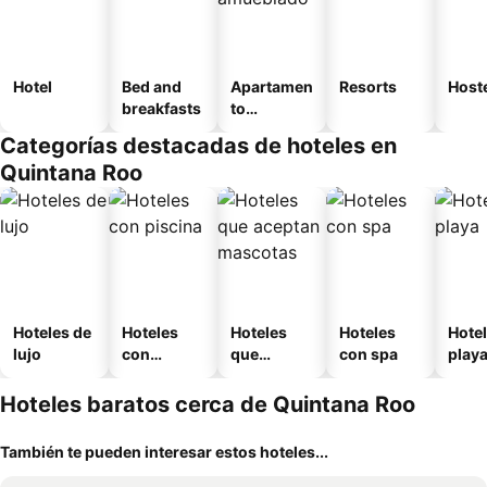
Hotel
Bed and
Apartamen
Resorts
Host
breakfasts
to
amueblad
Categorías destacadas de hoteles en
o
Quintana Roo
Hoteles de
Hoteles
Hoteles
Hoteles
Hotel
lujo
con
que
con spa
play
piscina
aceptan
mascotas
Hoteles baratos cerca de Quintana Roo
También te pueden interesar estos hoteles...