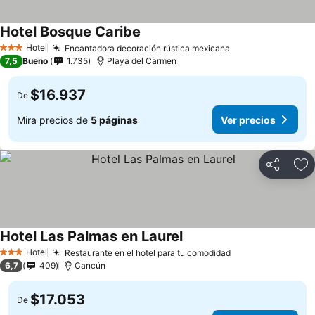
Hotel Bosque Caribe
Hotel
Encantadora decoración rústica mexicana
3 Estrellas
7,5
Bueno
1.735
Playa del Carmen
$16.937
De
Mira precios de
5 páginas
Ver precios
Compartir
Ag
Hotel Las Palmas en Laurel
Hotel
Restaurante en el hotel para tu comodidad
3 Estrellas
6,7
409
Cancún
$17.053
De