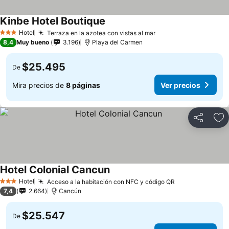
Kinbe Hotel Boutique
Hotel
Terraza en la azotea con vistas al mar
3 Estrellas
8,4
Muy bueno
3.196
Playa del Carmen
$25.495
De
Mira precios de
8 páginas
Ver precios
Compartir
Ag
Hotel Colonial Cancun
Hotel
Acceso a la habitación con NFC y código QR
3 Estrellas
7,4
2.664
Cancún
$25.547
De