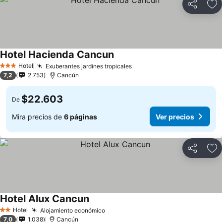
Compartir
Ag
Hotel Hacienda Cancun
Hotel
Exuberantes jardines tropicales
3 Estrellas
7,2
2.753
Cancún
$22.603
De
Mira precios de
6 páginas
Ver precios
Compartir
Ag
Hotel Alux Cancun
Hotel
Alojamiento económico
2 Estrellas
7,0
1.038
Cancún