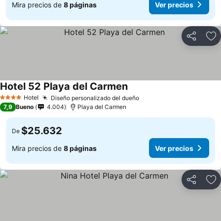
Mira precios de
8 páginas
Ver precios
Compartir
Ag
Hotel 52 Playa del Carmen
Hotel
Diseño personalizado del dueño
4 Estrellas
7,9
Bueno
4.004
Playa del Carmen
$25.632
De
Mira precios de
8 páginas
Ver precios
Compartir
Ag