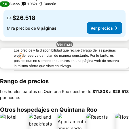
3 Estrellas
7,6
Bueno
1.962
Cancún
$26.518
De
Mira precios de
8 páginas
Ver precios
Ver más
Los precios y la disponibilidad que recibe trivago de las páginas
web de reserva cambian de manera constante. Por lo tanto, es
posible que no siempre encuentres en una página web de reserva
la misma oferta que viste en trivago.
Rango de precios
Los hoteles baratos en Quintana Roo cuestan de
‎$11.808
a
‎$26.518
por noche.
Otros hospedajes en Quintana Roo