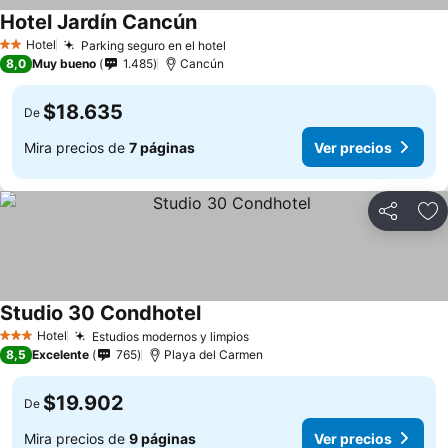
Hotel Jardín Cancún
Hotel
Parking seguro en el hotel
2 Estrellas
8,0
Muy bueno
1.485
Cancún
$18.635
De
Mira precios de
7 páginas
Ver precios
Compartir
Ag
Studio 30 Condhotel
Hotel
Estudios modernos y limpios
3 Estrellas
8,5
Excelente
765
Playa del Carmen
$19.902
De
Mira precios de
9 páginas
Ver precios