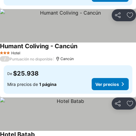
Compartir
Ag
Humant Coliving - Cancún
Hotel
3 Estrellas
/
Cancún
Puntuación no disponible
$25.938
De
Mira precios de
1 página
Ver precios
Compartir
Ag
Hotel Batab