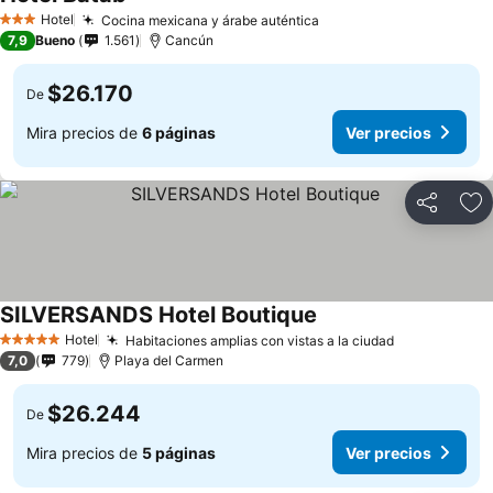
Hotel
Cocina mexicana y árabe auténtica
3 Estrellas
7,9
Bueno
1.561
Cancún
$26.170
De
Mira precios de
6 páginas
Ver precios
Compartir
Ag
SILVERSANDS Hotel Boutique
Hotel
Habitaciones amplias con vistas a la ciudad
5 Estrellas
7,0
779
Playa del Carmen
$26.244
De
Mira precios de
5 páginas
Ver precios