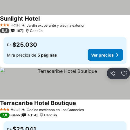
Sunlight Hotel
Hotel
Jardín exuberante y piscina exterior
3 Estrellas
5,8
197
Cancún
$25.030
De
Mira precios de
5 páginas
Ver precios
Compartir
Ag
Terracaribe Hotel Boutique
Hotel
Cocina mexicana en Los Caracoles
3 Estrellas
7,8
Bueno
4.114
Cancún
$25.041
De