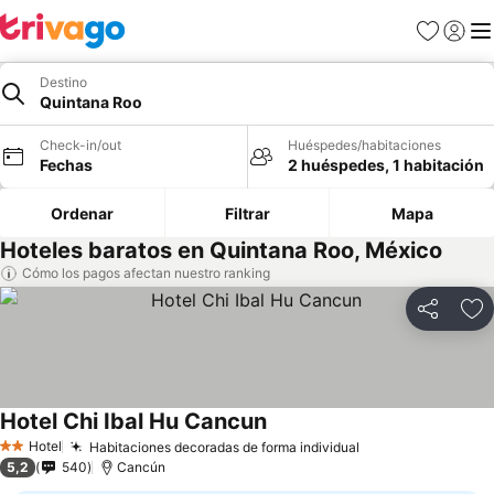
Favoritos
Iniciar 
Me
Destino
Quintana Roo
Check-in/out
Huéspedes/habitaciones
Fechas
2 huéspedes, 1 habitación
Ordenar
Filtrar
Mapa
Hoteles baratos en Quintana Roo, México
Cómo los pagos afectan nuestro ranking
Compartir
Ag
Hotel Chi Ibal Hu Cancun
Hotel
Habitaciones decoradas de forma individual
2 Estrellas
5,2
540
Cancún