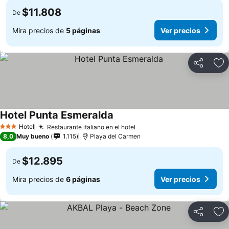
$11.808
De
Mira precios de
5 páginas
Ver precios
Compartir
Ag
Hotel Punta Esmeralda
Hotel
Restaurante italiano en el hotel
3 Estrellas
8,0
Muy bueno
1.115
Playa del Carmen
$12.895
De
Mira precios de
6 páginas
Ver precios
Compartir
Ag