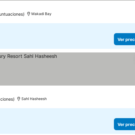
untuaciones)
Makadi Bay
Ver prec
precios
aciones)
Sahl Hasheesh
Ver prec