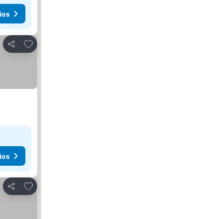
ios
Agregar a favoritos
Compartir
ios
Agregar a favoritos
Compartir