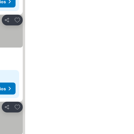
ios
Agregar a favoritos
Compartir
ios
Agregar a favoritos
Compartir