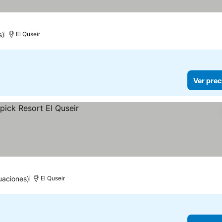
ecios
s)
El Quseir
Ver prec
uaciones)
El Quseir