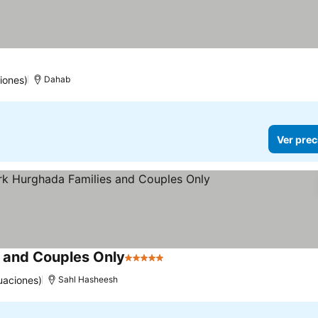
iones)
Dahab
Ver prec
s and Couples Only
5 Estrellas
Ver precios
uaciones)
Sahl Hasheesh