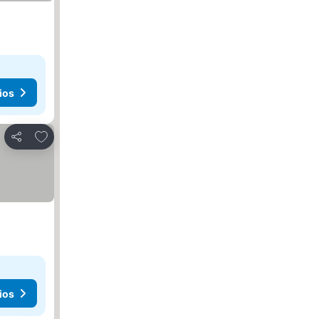
ios
Agregar a favoritos
Compartir
ios