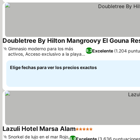
Doubletree By Hilton Mangroovy El Gouna Re
Gimnasio moderno para los más
Excelente
(1.204 punt
9,3
activos, Acceso exclusivo a la playa
Ver precios
del mar Rojo
Elige fechas para ver los precios exactos
Lazuli Hotel Marsa Alam
5 Estrellas
Ver precios
Snorkel de lujo en el mar Rojo,
Excelente
(3.636 puntuaciones
8,9