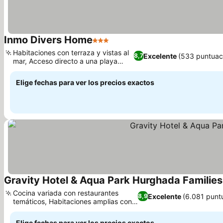
Inmo Divers Home
3 Estrellas
Ver precios
Habitaciones con terraza y vistas al
Excelente
(533 puntuac
8,7
mar, Acceso directo a una playa
Ver precios
privada
Elige fechas para ver los precios exactos
Gravity Hotel & Aqua Park Hurghada Familie
Cocina variada con restaurantes
Excelente
(6.081 punt
8,9
temáticos, Habitaciones amplias con
Ver precios
vistas al mar
Elige fechas para ver los precios exactos