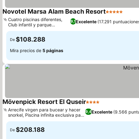
Novotel Marsa Alam Beach Resort
5 Estrellas
Ver pr
Cuatro piscinas diferentes,
Excelente
(17.291 puntuacione
9,1
Club infantil y parque
Ver precios
dedicados
$108.288
De
Mira precios de
5 páginas
Mövenpick Resort El Quseir
4 Estrellas
Ver precios
Arrecife virgen para bucear y hacer
Excelente
(9.566 punt
9,4
snorkel, Piscina infinita exclusiva para
Ver precios
adultos
$208.188
De