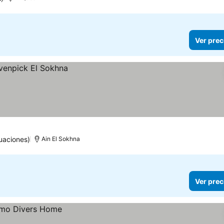
Ver prec
uaciones)
Ain El Sokhna
Ver prec