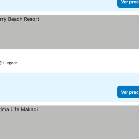
Ver prec
Hurgada
Ver prec