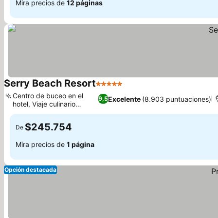
Mira precios de
12 páginas
Serry Beach Resort
5 Estrellas
Ver precios
Centro de buceo en el
Excelente
(8.903 puntuaciones)
9,5
hotel, Viaje culinario
Ver precios
diverso
$245.754
De
Mira precios de
1 página
Opción destacada