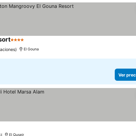
sort
4 Estrellas
Ver precios
uaciones)
El Gouna
Ver prec
)
El Quseir