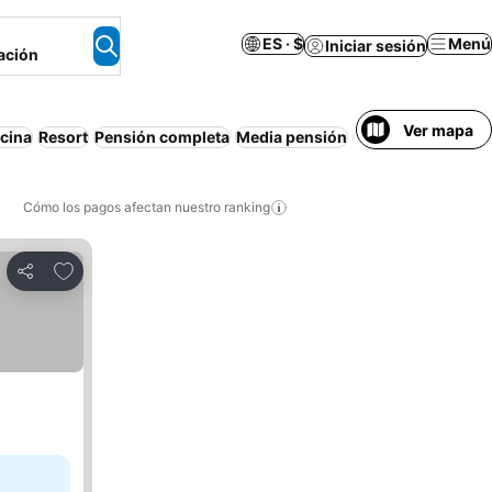
ES · $
Menú
Iniciar sesión
ación
Ver mapa
scina
Resort
Pensión completa
Media pensión
Lujo
Parejas
Wifi
Cómo los pagos afectan nuestro ranking
Agregar a favoritos
Compartir