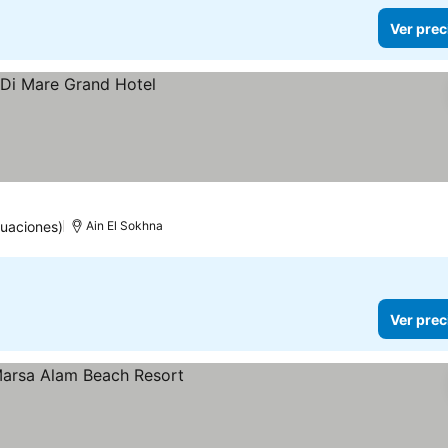
Ver prec
tuaciones)
Ain El Sokhna
Ver prec