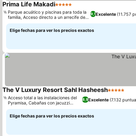
Prima Life Makadi
5 Estrellas
Ver precios
Parque acuático y piscinas para toda la
Excelente
(11.757 p
9,1
familia, Acceso directo a un arrecife de
Ver precios
coral vibrante
Elige fechas para ver los precios exactos
The V Luxury Resort Sahl Hasheesh
5 Estrellas
Ver 
Acceso total a las instalaciones del
Excelente
(7.132 puntu
8,9
Pyramisa, Cabañas con jacuzzi
Ver precios
climatizado
Elige fechas para ver los precios exactos