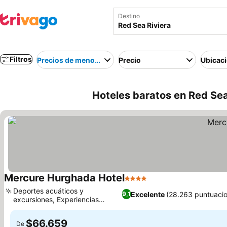
Destino
Filtros
Precios de menor a mayor
Precio
Ubicac
Hoteles baratos en Red Sea
Mercure Hurghada Hotel
4 Estrellas
Ver precios
Deportes acuáticos y
Excelente
(28.263 puntuaci
9,1
excursiones, Experiencias
Ver precios
culinarias diversas
$66.659
De