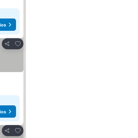
ios
Agregar a favoritos
Compartir
ios
Agregar a favoritos
Compartir