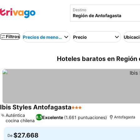
Destino
Filtros
Precios de menor a mayor
Precio
Ubicac
Hoteles baratos en Región 
Ibis Styles Antofagasta
3 Estrellas
Auténtica
Excelente
(1.661 puntuaciones)
8,5
Antofagasta
cocina chilena
$27.668
De