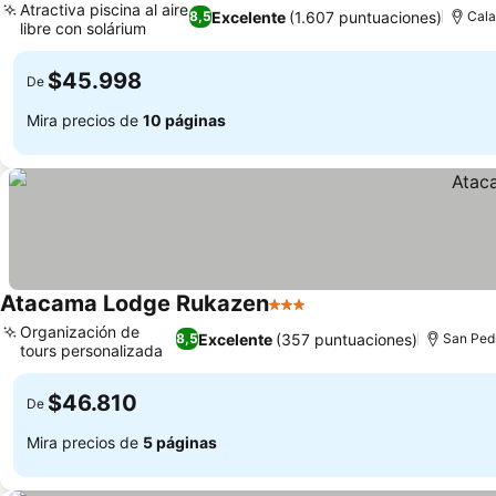
Atractiva piscina al aire
Excelente
(1.607 puntuaciones)
8,5
Cal
libre con solárium
$45.998
De
Mira precios de
10 páginas
Atacama Lodge Rukazen
3 Estrellas
Organización de
Excelente
(357 puntuaciones)
8,5
San Ped
tours personalizada
$46.810
De
Mira precios de
5 páginas