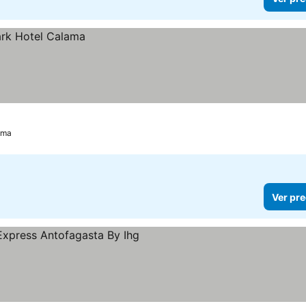
ama
Ver pre