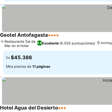
Geotel Antofagasta
4 Estrellas
Restaurante Sal de
Excelente
(6.056 puntuaciones)
8,6
Antofag
Mar en el hotel
$45.386
De
Mira precios de
11 páginas
Hotel Agua del Desierto
3 Estrellas