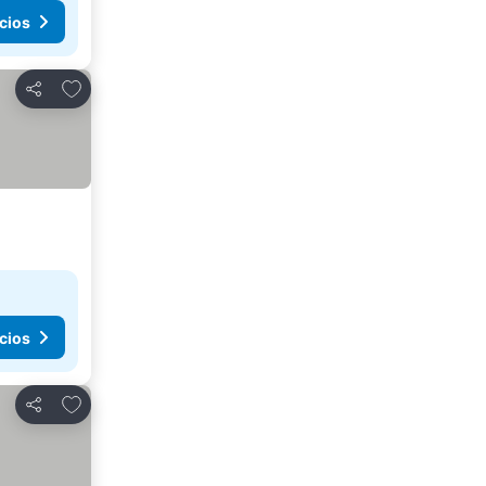
cios
Agregar a favoritos
Compartir
cios
Agregar a favoritos
Compartir