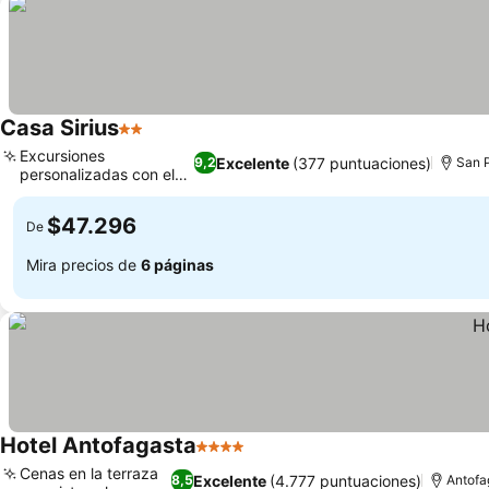
Casa Sirius
2 Estrellas
Excursiones
Excelente
(377 puntuaciones)
9,2
San 
personalizadas con el
anfitrión
$47.296
De
Mira precios de
6 páginas
Hotel Antofagasta
4 Estrellas
Cenas en la terraza
Excelente
(4.777 puntuaciones)
8,5
Antofa