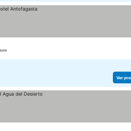
asta
Ver pre