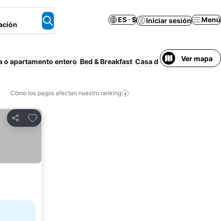
ES · $
Menú
Iniciar sesión
ación
Ver mapa
 o apartamento entero
Bed & Breakfast
Casa de huéspedes
Apar
Cómo los pagos afectan nuestro ranking
Agregar a favoritos
Compartir