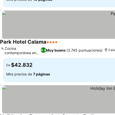
Park Hotel Calama
4 Estrellas
Cocina
Muy bueno
(3.745 puntuaciones)
8,4
Cal
contemporánea en
Las Parinas
$42.832
De
Mira precios de
7 páginas