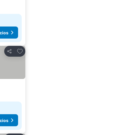
cios
Agregar a favoritos
Compartir
cios