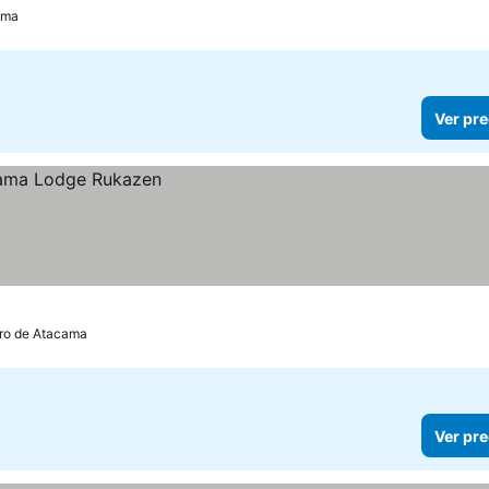
ama
Ver pre
ro de Atacama
Ver pre