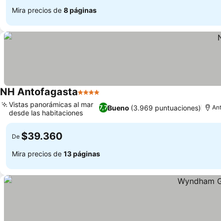
Mira precios de
8 páginas
NH Antofagasta
4 Estrellas
Vistas panorámicas al mar
Bueno
(3.969 puntuaciones)
7,7
An
desde las habitaciones
$39.360
De
Mira precios de
13 páginas