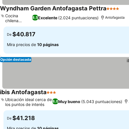
Wyndham Garden Antofagasta Pettra
4 Estrellas
Cocina
Excelente
(2.024 puntuaciones)
8,5
Antofagasta
chilena
gourmet
$40.817
De
Mira precios de
10 páginas
Opción destacada
ibis Antofagasta
3 Estrellas
Ubicación ideal cerca de
Muy bueno
(5.043 puntuaciones)
8,0
los puntos de interés
$41.218
De
Mira precios de
10 páginas