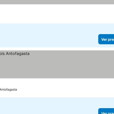
Ver pre
Antofagasta
Ver pre