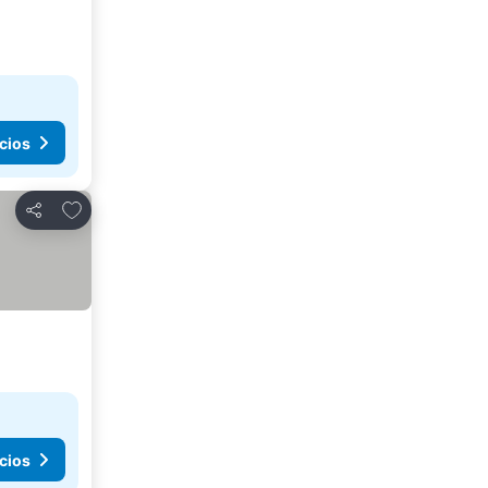
cios
Agregar a favoritos
Compartir
cios