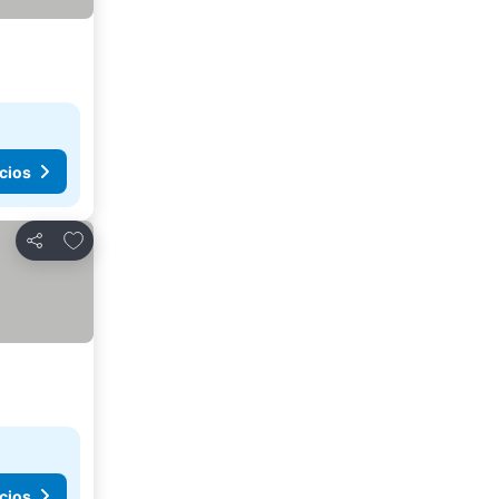
cios
Agregar a favoritos
Compartir
cios