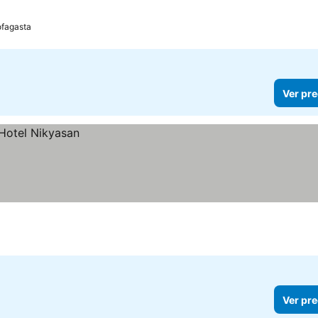
las
ofagasta
Ver pre
Ver pre