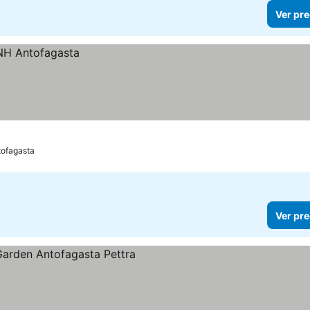
Ver pre
tofagasta
Ver pre