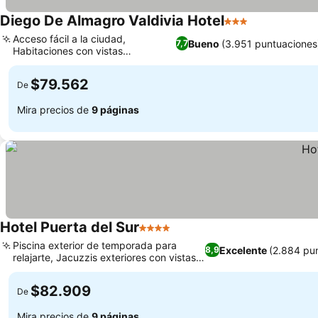
Diego De Almagro Valdivia Hotel
3 Estrellas
Acceso fácil a la ciudad,
Bueno
(3.951 puntuaciones
7,7
Habitaciones con vistas
panorámicas al río
$79.562
De
Mira precios de
9 páginas
Hotel Puerta del Sur
4 Estrellas
Piscina exterior de temporada para
Excelente
(2.884 pu
8,9
relajarte, Jacuzzis exteriores con vistas
espectaculares
$82.909
De
Mira precios de
9 páginas