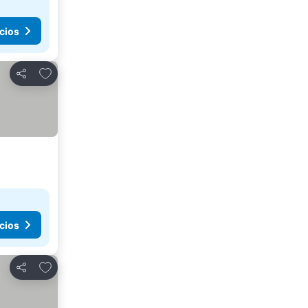
cios
Agregar a favoritos
Compartir
cios
Agregar a favoritos
Compartir