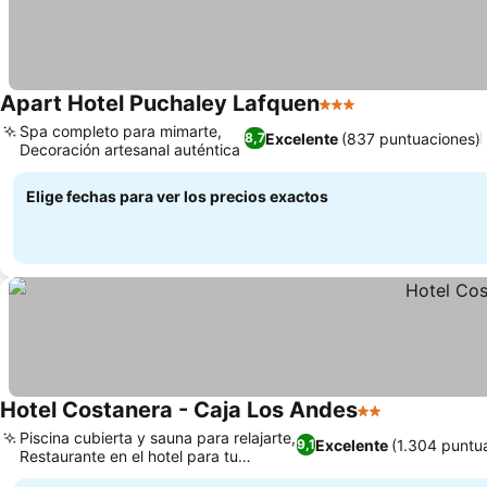
Apart Hotel Puchaley Lafquen
3 Estrellas
Spa completo para mimarte,
Excelente
(837 puntuaciones)
8,7
Decoración artesanal auténtica
Elige fechas para ver los precios exactos
Hotel Costanera - Caja Los Andes
2 Estrellas
Piscina cubierta y sauna para relajarte,
Excelente
(1.304 puntu
9,1
Restaurante en el hotel para tu
comodidad