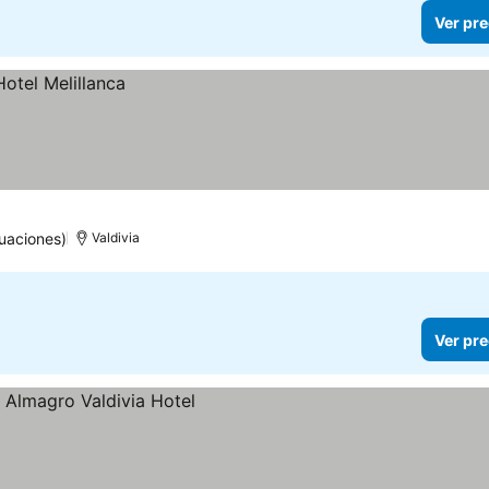
Ver pre
uaciones)
Valdivia
Ver pre