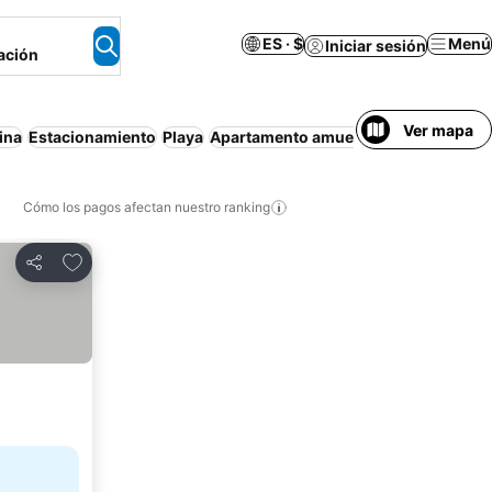
ES · $
Menú
Iniciar sesión
ación
Ver mapa
ina
Estacionamiento
Playa
Apartamento amueblado
Cancelación
Cómo los pagos afectan nuestro ranking
Agregar a favoritos
Compartir