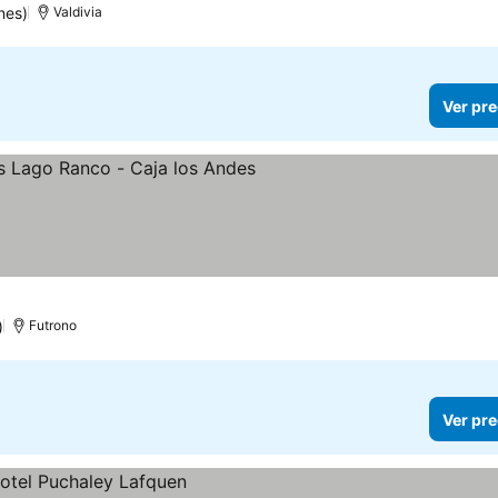
nes)
Valdivia
Ver pre
)
Futrono
Ver pre