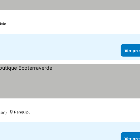
ivia
Ver pre
nes)
Panguipulli
Ver pre