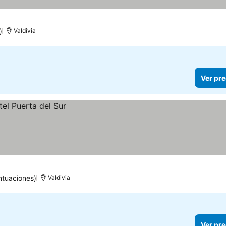
)
Valdivia
Ver pre
ntuaciones)
Valdivia
Ver pre