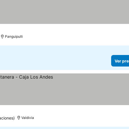
Panguipulli
Ver pre
aciones)
Valdivia