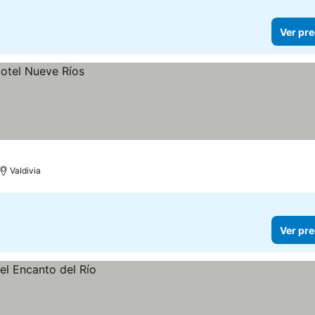
Ver pre
Valdivia
Ver pre