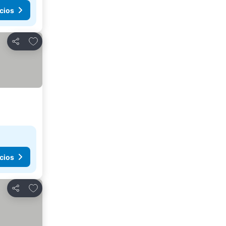
cios
Agregar a favoritos
Compartir
cios
Agregar a favoritos
Compartir