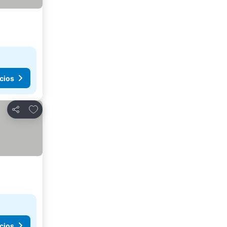
cios
Agregar a favoritos
Compartir
cios