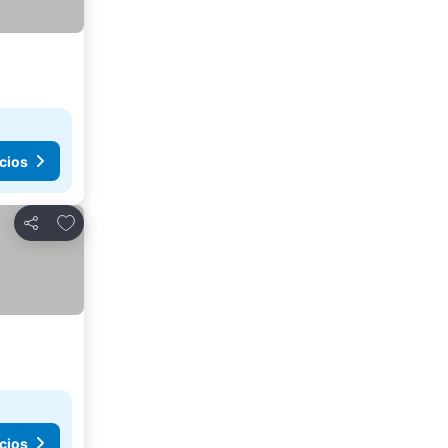
cios
Agregar a favoritos
Compartir
cios