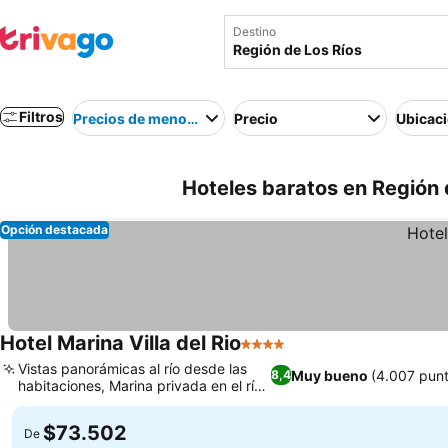
Destino
Filtros
Precios de menor a mayor
Precio
Ubicac
Hoteles baratos en Región d
Opción destacada
Hotel Marina Villa del Rio
4 Estrellas
Vistas panorámicas al río desde las
Muy bueno
(4.007 pun
8,4
habitaciones, Marina privada en el río
Calle-Calle
$73.502
De