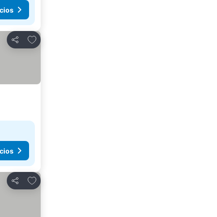
cios
Agregar a favoritos
Compartir
cios
Agregar a favoritos
Compartir