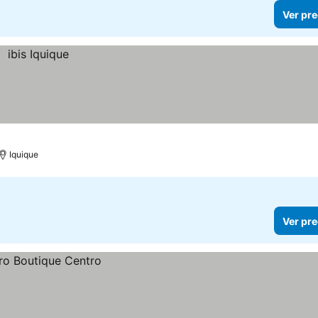
Ver pre
Iquique
Ver pre