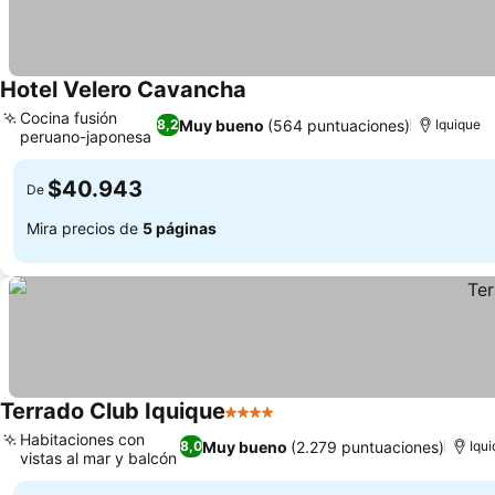
Hotel Velero Cavancha
Cocina fusión
Muy bueno
(564 puntuaciones)
8,2
Iquique
peruano-japonesa
$40.943
De
Mira precios de
5 páginas
Terrado Club Iquique
4 Estrellas
Habitaciones con
Muy bueno
(2.279 puntuaciones)
8,0
Iqu
vistas al mar y balcón