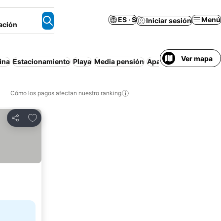
ES · $
Menú
Iniciar sesión
ación
Ver mapa
ina
Estacionamiento
Playa
Media pensión
Apartamento amuebl
Cómo los pagos afectan nuestro ranking
Agregar a favoritos
Compartir