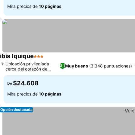
Mira precios de
10 páginas
ibis Iquique
3 Estrellas
Ubicación privilegiada
Muy bueno
(3.348 puntuaciones)
8,1
cerca del corazón de
Iquique
$24.608
De
Mira precios de
10 páginas
Opción destacada