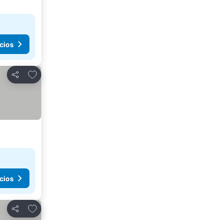
cios
Agregar a favoritos
Compartir
cios
Agregar a favoritos
Compartir