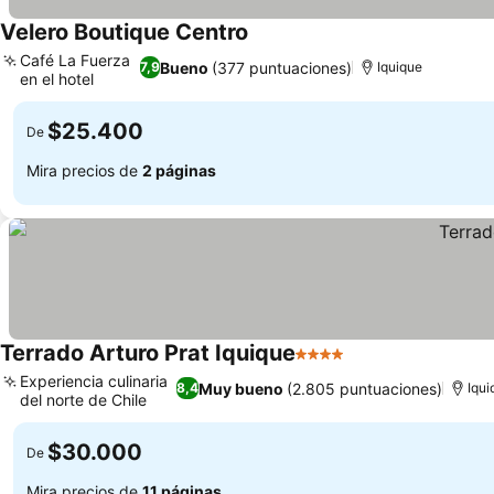
Velero Boutique Centro
Café La Fuerza
Bueno
(377 puntuaciones)
7,9
Iquique
en el hotel
$25.400
De
Mira precios de
2 páginas
Terrado Arturo Prat Iquique
4 Estrellas
Experiencia culinaria
Muy bueno
(2.805 puntuaciones)
8,4
Iqui
del norte de Chile
$30.000
De
Mira precios de
11 páginas