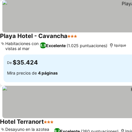
Playa Hotel - Cavancha
3 Estrellas
Habitaciones con
Excelente
(1.025 puntuaciones)
8,9
Iquique
vistas al mar
$35.424
De
Mira precios de
4 páginas
Hotel Terranort
3 Estrellas
Desayuno en la azotea
Excelente
(260 puntuaciones)
9,2
Iqu