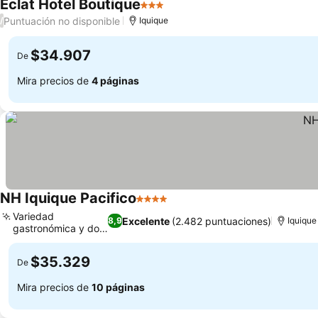
Eclat Hotel Boutique
3 Estrellas
Puntuación no disponible
/
Iquique
$34.907
De
Mira precios de
4 páginas
NH Iquique Pacifico
4 Estrellas
Variedad
Excelente
(2.482 puntuaciones)
8,9
Iquique
gastronómica y dos
bares
$35.329
De
Mira precios de
10 páginas