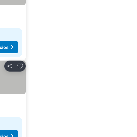
cios
Agregar a favoritos
Compartir
cios