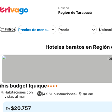
Destino
Filtros
Precios de menor a mayor
Precio
Ubicac
Hoteles baratos en Región 
ibis budget Iquique
4 Estrellas
Habitaciones con
(4.961 puntuaciones)
7,4
Iquique
vistas al mar
$20.757
De