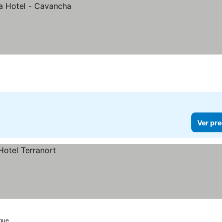
Ver pre
ique