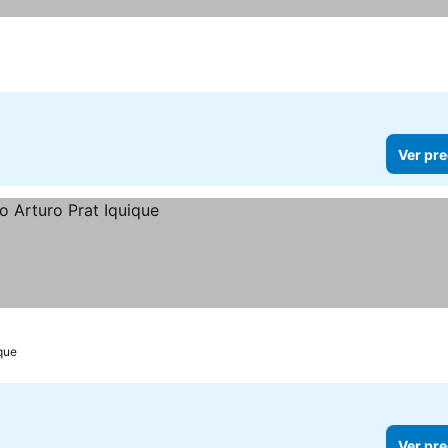
Ver pre
que
Ver pre