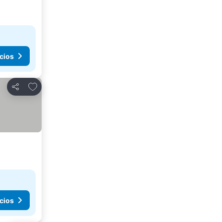
cios
Agregar a favoritos
Compartir
cios