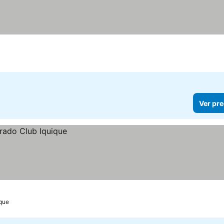
Ver pre
ique