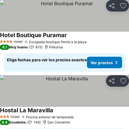
Compartir
Ag
Hotel Boutique Puramar
Ver precios
Hotel
Escapada boutique frente a la playa
Ver precios
4 Estrellas
8,1
Muy bueno
815
Pelluhue
Elige fechas para ver los precios exactos
Ver precios
Compartir
Ag
Hostal La Maravilla
Ver precios
Hotel
Piscina exterior de temporada
Ver precios
3 Estrellas
9,6
Excelente
146
San Clemente