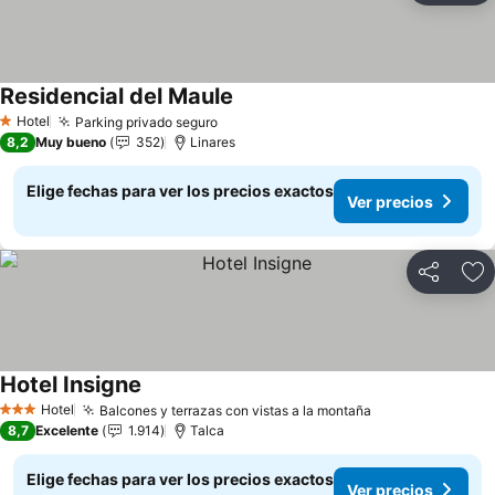
Residencial del Maule
Ver precios
Hotel
Parking privado seguro
Ver precios
1 Estrellas
8,2
Muy bueno
352
Linares
Elige fechas para ver los precios exactos
Ver precios
Compartir
Ag
Hotel Insigne
Ver precios
Hotel
Balcones y terrazas con vistas a la montaña
Ver precios
3 Estrellas
8,7
Excelente
1.914
Talca
Elige fechas para ver los precios exactos
Ver precios