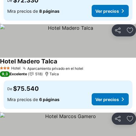
$72.330
De
Mira precios de
8 páginas
Ver precios
Compartir
Ag
Hotel Madero Talca
Ver precios
Hotel
Aparcamiento privado en el hotel
Ver precios
3 Estrellas
9,3
Excelente
518
Talca
$75.540
De
Mira precios de
6 páginas
Ver precios
Compartir
Ag