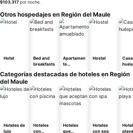
‎$103.317
por noche.
Otros hospedajes en Región del Maule
Hotel
Bed and
Apartamen
Hostel
Casa
breakfasts
to
hués
amueblad
Categorías destacadas de hoteles en Región
o
del Maule
Hoteles de
Hoteles
Hoteles
Hoteles
Hotel
lujo
con
que
con spa
play