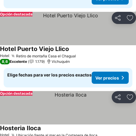
Opción destacada
Compartir
Ag
Hotel Puerto Viejo Llico
Ver precios
Hotel
Retiro de montaña Casa el Chagual
Ver precios
8,6
Excelente
1.179
Vichuquén
Elige fechas para ver los precios exactos
Ver precios
Opción destacada
Compartir
Ag
Hosteria Iloca
Ver precios
Hotel
Ubicación frente al mar en la Costanera de Iloca