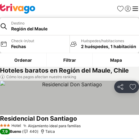
Favoritos
Iniciar 
Me
Destino
Región del Maule
Check-in/out
Huéspedes/habitaciones
Fechas
2 huéspedes, 1 habitación
Ordenar
Filtrar
Mapa
Hoteles baratos en Región del Maule, Chile
Cómo los pagos afectan nuestro ranking
Compartir
Ag
Residencial Don Santiago
Ver precios
Hotel
Alojamiento ideal para familias
Ver precios
3 Estrellas
7,9
Bueno
440
Talca