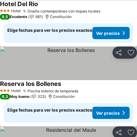
Hotel Del Rio
Ver precios
Hotel
Diseño contemporáneo con toques locales
Ver precios
3 Estrellas
8,5
Excelente
681
Constitución
Elige fechas para ver los precios exactos
Ver precios
Compartir
Ag
Reserva los Bollenes
Ver precios
Hotel
Piscina exterior de temporada
Ver precios
3 Estrellas
8,3
Muy bueno
323
Constitución
Elige fechas para ver los precios exactos
Ver precios
Compartir
Ag