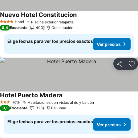
Nuevo Hotel Constitucion
Ver precios
Hotel
Piscina exterior relajante
Ver precios
4 Estrellas
8,4
Excelente
400
Constitución
Elige fechas para ver los precios exactos
Ver precios
Compartir
Ag
Hotel Puerto Madera
Ver precios
Hotel
Habitaciones con vistas al río y balcón
Ver precios
3 Estrellas
9,1
Excelente
323
Pelluhue
Elige fechas para ver los precios exactos
Ver precios