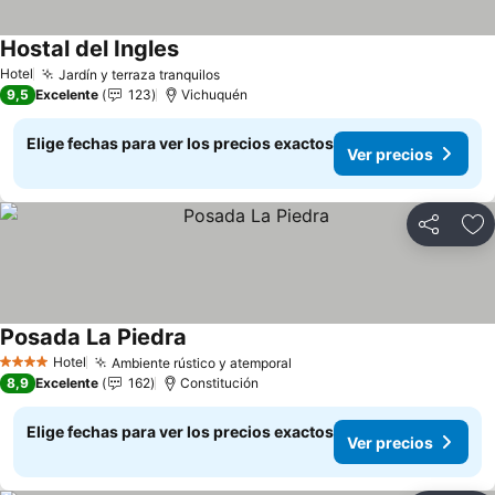
Hostal del Ingles
Ver precios
Hotel
Jardín y terraza tranquilos
Ver precios
9,5
Excelente
123
Vichuquén
Elige fechas para ver los precios exactos
Ver precios
Compartir
Ag
Posada La Piedra
Ver precios
Hotel
Ambiente rústico y atemporal
Ver precios
4 Estrellas
8,9
Excelente
162
Constitución
Elige fechas para ver los precios exactos
Ver precios