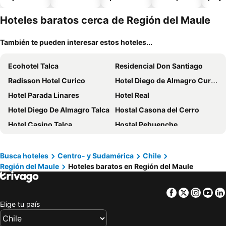
piscina
aceptan
mascotas
Hoteles baratos cerca de Región del Maule
También te pueden interesar estos hoteles...
Ecohotel Talca
Residencial Don Santiago
Radisson Hotel Curico
Hotel Diego de Almagro Curico
Hotel Parada Linares
Hotel Real
Hotel Diego De Almagro Talca
Hostal Casona del Cerro
Hotel Casino Talca
Hostal Pehuenche
Hotel Del Rio
Hotel Puerto Madera
Hotel Villa El Descanso
Hosteria Iloca
Busca hoteles
Centro- y Sudamérica
Chile
Región del Maule
Hoteles baratos en Región del Maule
Hotel Capelli Express
Reserva los Bollenes
Casa Hotel Trocha Angosta
El Fogon de Rio Claro
Facebook
Twitter
Insta
Yo
Hotel Nogal
Hotel Insigne
Elige tu país
Villa Baviera, Hotel Baviera Chile
Hostal Lucerna