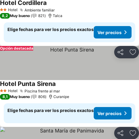
Hotel Cordillera
Ver precios
Hotel
Ambiente familiar
Ver precios
2 Estrellas
8,2
Muy bueno
821
Talca
Elige fechas para ver los precios exactos
Ver precios
Opción destacada
Compartir
Ag
Hotel Punta Sirena
Ver precios
Hotel
Piscina frente al mar
Ver precios
2 Estrellas
8,1
Muy bueno
806
Curanipe
Elige fechas para ver los precios exactos
Ver precios
Compartir
Ag