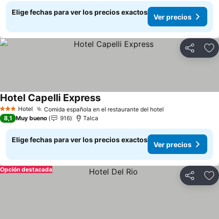
Elige fechas para ver los precios exactos
Ver precios
Compartir
Ag
Hotel Capelli Express
Ver precios
Hotel
Comida española en el restaurante del hotel
Ver precios
3 Estrellas
8,1
Muy bueno
916
Talca
Elige fechas para ver los precios exactos
Ver precios
Opción destacada
Compartir
Ag