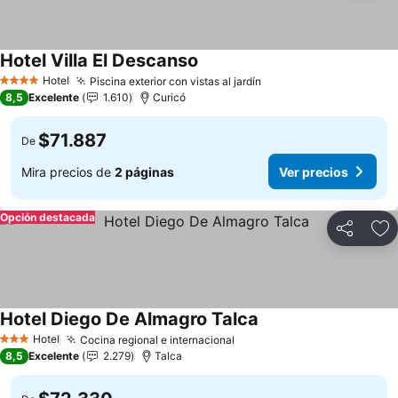
Hotel Villa El Descanso
Ver precios
Hotel
Piscina exterior con vistas al jardín
Ver precios
4 Estrellas
8,5
Excelente
1.610
Curicó
$71.887
De
Mira precios de
2 páginas
Ver precios
Opción destacada
Compartir
Ag
Hotel Diego De Almagro Talca
Ver precios
Hotel
Cocina regional e internacional
Ver precios
3 Estrellas
8,5
Excelente
2.279
Talca