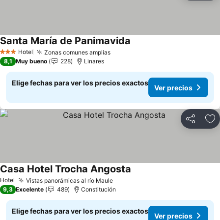
Santa María de Panimavida
Ver precios
Hotel
Zonas comunes amplias
Ver precios
3 Estrellas
8,1
Muy bueno
228
Linares
Elige fechas para ver los precios exactos
Ver precios
Compartir
Ag
Casa Hotel Trocha Angosta
Ver precios
Hotel
Vistas panorámicas al río Maule
Ver precios
9,3
Excelente
489
Constitución
Elige fechas para ver los precios exactos
Ver precios