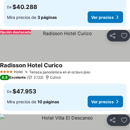
$40.288
De
Mira precios de
3 páginas
Ver precios
Opción destacada
Compartir
Ag
Radisson Hotel Curico
Ver precios
Hotel
Terraza panorámica en el octavo piso
Ver precios
4 Estrellas
8,8
Excelente
2.122
Curicó
$47.953
De
Mira precios de
10 páginas
Ver precios
Compartir
Ag