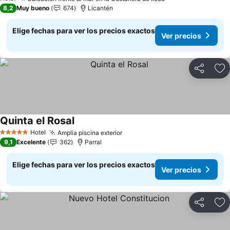
Ver precios
8,2
Muy bueno
674
Licantén
Elige fechas para ver los precios exactos
Ver precios
Compartir
Ag
Quinta el Rosal
Ver precios
Hotel
Amplia piscina exterior
Ver precios
5 Estrellas
9,1
Excelente
362
Parral
Elige fechas para ver los precios exactos
Ver precios
Compartir
Ag