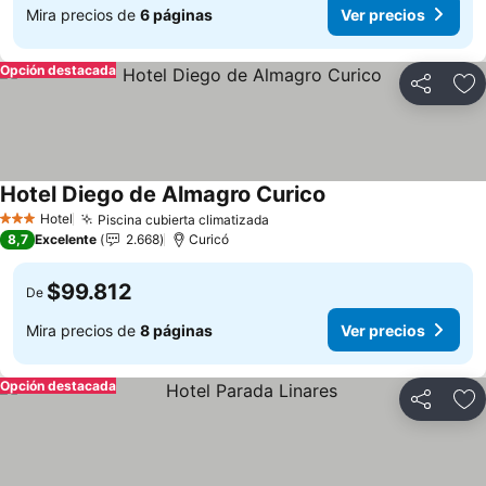
Mira precios de
6 páginas
Ver precios
Opción destacada
Compartir
Ag
Hotel Diego de Almagro Curico
Ver precios
Hotel
Piscina cubierta climatizada
Ver precios
3 Estrellas
8,7
Excelente
2.668
Curicó
$99.812
De
Mira precios de
8 páginas
Ver precios
Opción destacada
Compartir
Ag