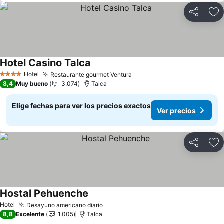
Compartir
Ag
Hotel Casino Talca
Ver precios
Hotel
Restaurante gourmet Ventura
Ver precios
4 Estrellas
8,4
Muy bueno
3.074
Talca
Elige fechas para ver los precios exactos
Ver precios
Compartir
Ag
Hostal Pehuenche
Ver precios
Hotel
Desayuno americano diario
Ver precios
8,8
Excelente
1.005
Talca