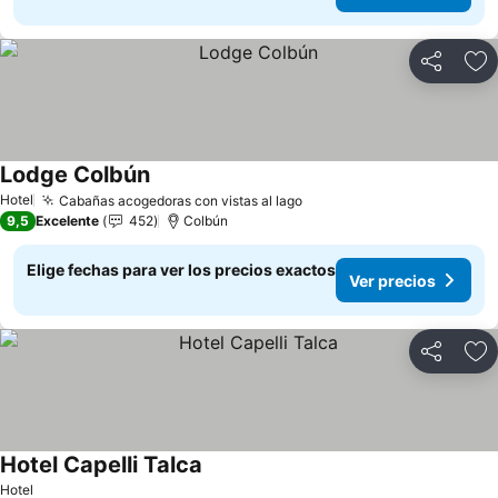
Compartir
Ag
Lodge Colbún
Ver precios
Hotel
Cabañas acogedoras con vistas al lago
Ver precios
9,5
Excelente
452
Colbún
Elige fechas para ver los precios exactos
Ver precios
Compartir
Ag
Hotel Capelli Talca
Ver precios
Hotel