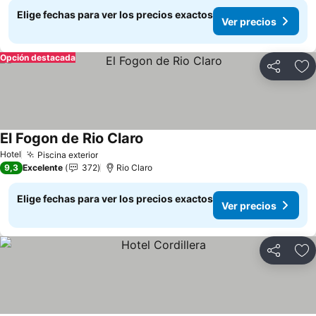
Elige fechas para ver los precios exactos
Ver precios
Opción destacada
Compartir
Ag
El Fogon de Rio Claro
Ver precios
Hotel
Piscina exterior
Ver precios
9,3
Excelente
372
Rio Claro
Elige fechas para ver los precios exactos
Ver precios
Compartir
Ag