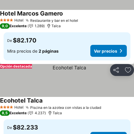
Hotel Marcos Gamero
Ver precios
Hotel
Restaurante y bar en el hotel
Ver precios
4 Estrellas
9,0
Excelente
1.289
Talca
$82.170
De
Mira precios de
2 páginas
Ver precios
Opción destacada
Compartir
Ag
Ecohotel Talca
Ver precios
Hotel
Piscina en la azotea con vistas a la ciudad
Ver precios
4 Estrellas
8,5
Excelente
4.237
Talca
$82.233
De