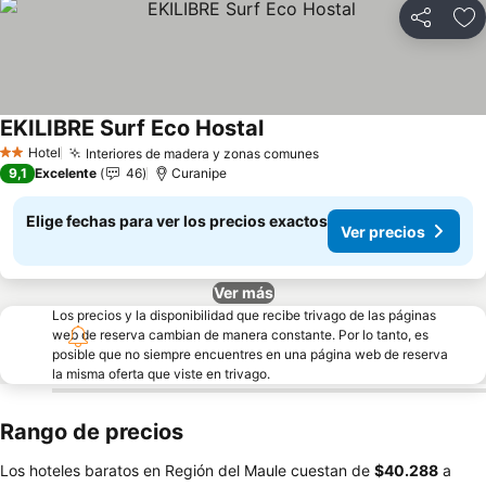
Compartir
Ag
EKILIBRE Surf Eco Hostal
Ver precios
Hotel
Interiores de madera y zonas comunes
Ver precios
2 Estrellas
9,1
Excelente
46
Curanipe
Elige fechas para ver los precios exactos
Ver precios
Ver más
Los precios y la disponibilidad que recibe trivago de las páginas
web de reserva cambian de manera constante. Por lo tanto, es
posible que no siempre encuentres en una página web de reserva
la misma oferta que viste en trivago.
Rango de precios
Los hoteles baratos en Región del Maule cuestan de
‎$40.288
a