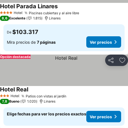
Hotel Parada Linares
Ver precios
Hotel
Piscinas cubiertas y al aire libre
Ver precios
4 Estrellas
8,6
Excelente
1.815
Linares
$103.317
De
Mira precios de
7 páginas
Ver precios
Opción destacada
Compartir
Ag
Hotel Real
Ver precios
Hotel
Patios con vistas al jardín
Ver precios
3 Estrellas
7,8
Bueno
1.020
Linares
Elige fechas para ver los precios exactos
Ver precios