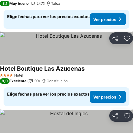
8,1
Muy bueno
247
Talca
Elige fechas para ver los precios exactos
Ver precios
Compartir
Ag
Hotel Boutique Las Azucenas
Ver precios
Hotel
4 Estrellas
9,0
Excelente
99
Constitución
Elige fechas para ver los precios exactos
Ver precios
Compartir
Ag