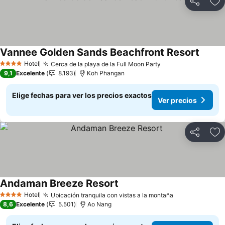
Compartir
Ag
Vannee Golden Sands Beachfront Resort
Ver pr
Hotel
Cerca de la playa de la Full Moon Party
Ver precios
4 Estrellas
9,1
Excelente
8.193
Koh Phangan
Elige fechas para ver los precios exactos
Ver precios
Compartir
Ag
Andaman Breeze Resort
Ver precios
Hotel
Ubicación tranquila con vistas a la montaña
Ver precios
4 Estrellas
8,6
Excelente
5.501
Ao Nang