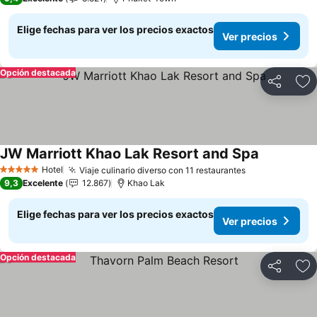
Elige fechas para ver los precios exactos
Ver precios
Opción destacada
Compartir
Ag
JW Marriott Khao Lak Resort and Spa
Ver precio
Hotel
Viaje culinario diverso con 11 restaurantes
Ver precios
5 Estrellas
9,3
Excelente
12.867
Khao Lak
Elige fechas para ver los precios exactos
Ver precios
Opción destacada
Compartir
Ag