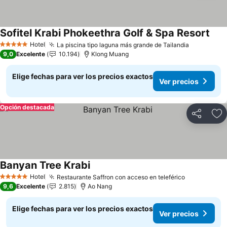
Sofitel Krabi Phokeethra Golf & Spa Resort
Ver 
Hotel
La piscina tipo laguna más grande de Tailandia
Ver preci
5 Estrellas
9,0
Excelente
10.194
Klong Muang
Elige fechas para ver los precios exactos
Ver precios
Opción destacada
Compartir
Ag
Banyan Tree Krabi
Ver precios
Hotel
Restaurante Saffron con acceso en teleférico
Ver precio
5 Estrellas
9,6
Excelente
2.815
Ao Nang
Elige fechas para ver los precios exactos
Ver precios