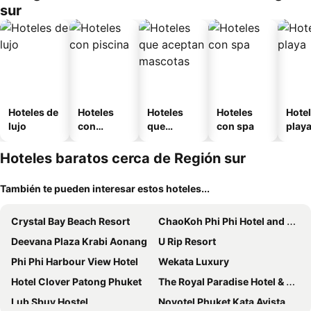
sur
Hoteles de
Hoteles
Hoteles
Hoteles
Hotel
lujo
con
que
con spa
play
piscina
aceptan
mascotas
Hoteles baratos cerca de Región sur
También te pueden interesar estos hoteles...
Crystal Bay Beach Resort
ChaoKoh Phi Phi Hotel and Resort- SHA Extra Plus
Deevana Plaza Krabi Aonang
U Rip Resort
Phi Phi Harbour View Hotel
Wekata Luxury
Hotel Clover Patong Phuket
The Royal Paradise Hotel & Spa
Lub Sbuy Hostel
Novotel Phuket Kata Avista Resort & Spa