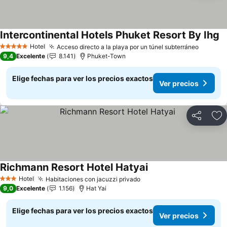
Intercontinental Hotels Phuket Resort By Ihg
Ve
Hotel
Acceso directo a la playa por un túnel subterráneo
Ver pre
5 Estrellas
9,4
Excelente
8.141
Phuket-Town
Elige fechas para ver los precios exactos
Ver precios
Compartir
Ag
Richmann Resort Hotel Hatyai
Ver precios
Hotel
Habitaciones con jacuzzi privado
Ver precios
3 Estrellas
9,0
Excelente
1.156
Hat Yai
Elige fechas para ver los precios exactos
Ver precios