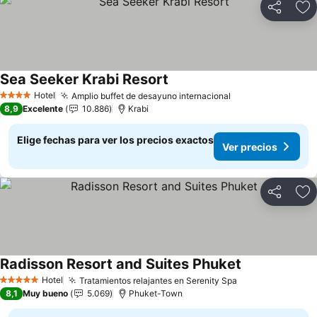
Compartir
Ag
Sea Seeker Krabi Resort
Ver precios
Hotel
Amplio buffet de desayuno internacional
Ver precios
4 Estrellas
8,9
Excelente
10.886
Krabi
Elige fechas para ver los precios exactos
Ver precios
Compartir
Ag
Radisson Resort and Suites Phuket
Ver precios
Hotel
Tratamientos relajantes en Serenity Spa
Ver precios
5 Estrellas
8,1
Muy bueno
5.069
Phuket-Town