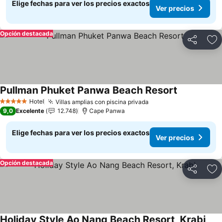
Elige fechas para ver los precios exactos
Ver precios
Opción destacada
Compartir
Ag
Pullman Phuket Panwa Beach Resort
Ver precios
Hotel
Villas amplias con piscina privada
Ver precios
5 Estrellas
9,0
Excelente
12.748
Cape Panwa
Elige fechas para ver los precios exactos
Ver precios
Opción destacada
Compartir
Ag
Holiday Style Ao Nang Beach Resort, Krabi