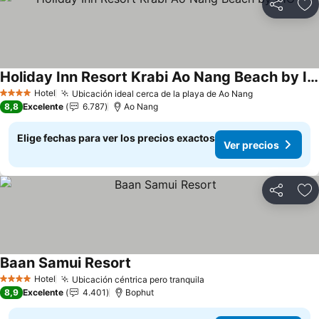
Compartir
Ag
Holiday Inn Resort Krabi Ao Nang Beach by IHG
Ver precios
Hotel
Ubicación ideal cerca de la playa de Ao Nang
Ver precios
4 Estrellas
8,8
Excelente
6.787
Ao Nang
Elige fechas para ver los precios exactos
Ver precios
Compartir
Ag
Baan Samui Resort
Ver precios
Hotel
Ubicación céntrica pero tranquila
Ver precios
4 Estrellas
8,9
Excelente
4.401
Bophut