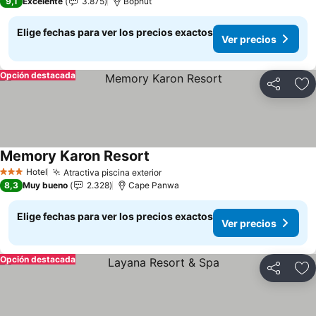
9,1
Excelente
3.875
Bophut
Elige fechas para ver los precios exactos
Ver precios
Opción destacada
Compartir
Ag
Memory Karon Resort
Ver precios
Hotel
Atractiva piscina exterior
Ver precios
3 Estrellas
8,3
Muy bueno
2.328
Cape Panwa
Elige fechas para ver los precios exactos
Ver precios
Opción destacada
Compartir
Ag