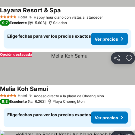
Layana Resort & Spa
Ver precios
Hotel
Happy hour diario con vistas al atardecer
Ver precios
5 Estrellas
9,7
Excelente
5.603
Saladan
Elige fechas para ver los precios exactos
Ver precios
Opción destacada
Compartir
Ag
Melia Koh Samui
Ver precios
Hotel
Acceso directo a la playa de Choeng Mon
Ver precios
5 Estrellas
9,3
Excelente
6.262
Playa Choeng Mon
Elige fechas para ver los precios exactos
Ver precios