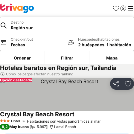
Favoritos
Iniciar 
Me
Destino
Región sur
Check-in/out
Huéspedes/habitaciones
Fechas
2 huéspedes, 1 habitación
Ordenar
Filtrar
Mapa
Hoteles baratos en Región sur, Tailandia
Cómo los pagos afectan nuestro ranking
Opción destacada
Compartir
Ag
Crystal Bay Beach Resort
Ver precios
Hotel
Habitaciones con vistas panorámicas al mar
Ver precios
3 Estrellas
8,2
Muy bueno
5.967
Lamai Beach