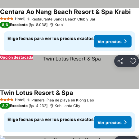
Centara Ao Nang Beach Resort & Spa Krabi
Ver
Hotel
Restaurante Sands Beach Club y Bar
Ver precios
4 Estrellas
8,6
Excelente
8.038
Krabi
Elige fechas para ver los precios exactos
Ver precios
Opción destacada
Compartir
Ag
Twin Lotus Resort & Spa
Ver precios
Hotel
Primera línea de playa en Klong Dao
Ver precios
4 Estrellas
8,7
Excelente
4.232
Koh Lanta City
Elige fechas para ver los precios exactos
Ver precios