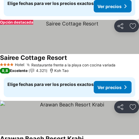
Elige fechas para ver los precios exactos
Ver precios
Opción destacada
Compartir
Ag
Sairee Cottage Resort
Ver precios
Hotel
Restaurante frente a la playa con cocina variada
Ver preci
4 Estrellas
8,8
Excelente
4.321
Koh Tao
Elige fechas para ver los precios exactos
Ver precios
Compartir
Ag
Arawan Beach Resort Krabi