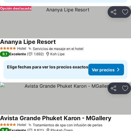
Opción destacada
Compartir
Ag
Ananya Lipe Resort
Ver precios
Hotel
Servicios de masaje en el hotel
Ver precios
5 Estrellas
9,1
Excelente
1.692
Koh Lipe
Elige fechas para ver los precios exactos
Ver precios
Compartir
Ag
Avista Grande Phuket Karon - MGallery
Ver prec
Hotel
Tratamientos de spa con infusión de perlas
Ver precios
5 Estrellas
9,4
Excelente
8.821
Phuket-Town