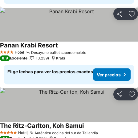
Compartir
Ag
Panan Krabi Resort
Ver precios
Hotel
Desayuno buffet supercompleto
Ver precios
4 Estrellas
8,9
Excelente
13.239
Krabi
Elige fechas para ver los precios exactos
Ver precios
Compartir
Ag
The Ritz-Carlton, Koh Samui
Ver precios
Hotel
Auténtica cocina del sur de Tailandia
Ver precios
5 Estrellas