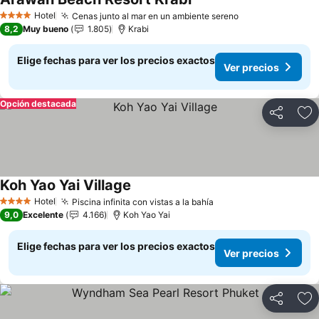
Ver precios
Hotel
Cenas junto al mar en un ambiente sereno
Ver precios
4 Estrellas
8,2
Muy bueno
1.805
Krabi
Elige fechas para ver los precios exactos
Ver precios
Opción destacada
Compartir
Ag
Koh Yao Yai Village
Ver precios
Hotel
Piscina infinita con vistas a la bahía
Ver precios
4 Estrellas
9,0
Excelente
4.166
Koh Yao Yai
Elige fechas para ver los precios exactos
Ver precios
Compartir
Ag