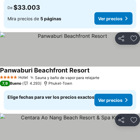
$33.003
De
Mira precios de
5 páginas
Ver precios
Compartir
Ag
Panwaburi Beachfront Resort
Ver precios
Hotel
Sauna y baño de vapor para relajarte
Ver precios
5 Estrellas
7,9
Bueno
4.293
Phuket-Town
Elige fechas para ver los precios exactos
Ver precios
Compartir
Ag