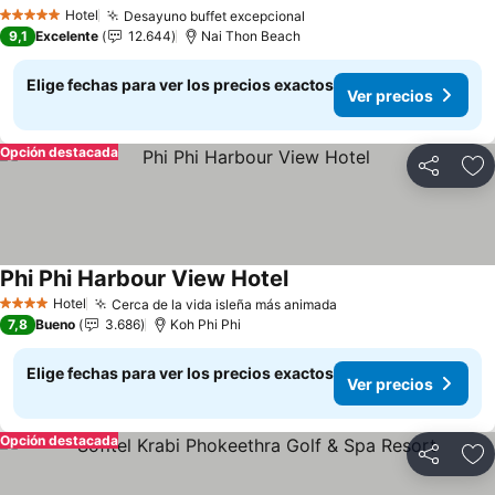
Ver prec
Hotel
Desayuno buffet excepcional
Ver precios
5 Estrellas
9,1
Excelente
12.644
Nai Thon Beach
Elige fechas para ver los precios exactos
Ver precios
Opción destacada
Compartir
Ag
Phi Phi Harbour View Hotel
Ver precios
Hotel
Cerca de la vida isleña más animada
Ver precios
4 Estrellas
7,8
Bueno
3.686
Koh Phi Phi
Elige fechas para ver los precios exactos
Ver precios
Opción destacada
Compartir
Ag