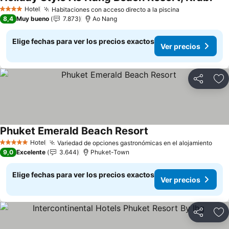
Ver 
Hotel
Habitaciones con acceso directo a la piscina
Ver precios
4 Estrellas
8,4
Muy bueno
7.873
Ao Nang
Elige fechas para ver los precios exactos
Ver precios
Compartir
Ag
Phuket Emerald Beach Resort
Ver precios
Hotel
Variedad de opciones gastronómicas en el alojamiento
Ver 
5 Estrellas
9,0
Excelente
3.644
Phuket-Town
Elige fechas para ver los precios exactos
Ver precios
Compartir
Ag