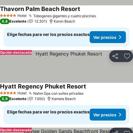
Thavorn Palm Beach Resort
Ver precios
Hotel
Toboganes gigantes y cuatro piscinas
Ver precios
5 Estrellas
8,8
Excelente
12.301
Karon Beach
Elige fechas para ver los precios exactos
Ver precios
Opción destacada
Compartir
Ag
Hyatt Regency Phuket Resort
Ver precios
Hotel
Nahm Spa con suites privadas
Ver precios
5 Estrellas
8,9
Excelente
7.650
Kamala Beach
Elige fechas para ver los precios exactos
Ver precios
Opción destacada