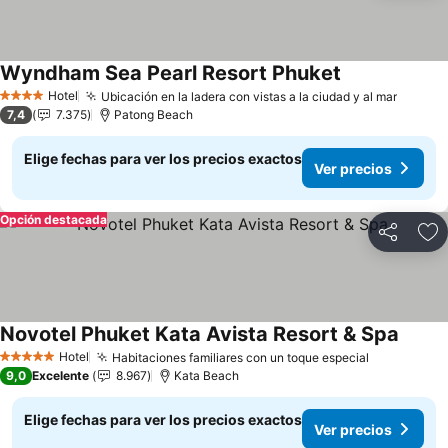
Wyndham Sea Pearl Resort Phuket
Ver precios
Hotel
Ubicación en la ladera con vistas a la ciudad y al mar
Ver pr
4 Estrellas
7,4
7.375
Patong Beach
Elige fechas para ver los precios exactos
Ver precios
Opción destacada
Compartir
Ag
Novotel Phuket Kata Avista Resort & Spa
Ver pr
Hotel
Habitaciones familiares con un toque especial
Ver precio
5 Estrellas
9,0
Excelente
8.967
Kata Beach
Elige fechas para ver los precios exactos
Ver precios