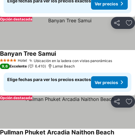
Elige fechas para ver los precios exactos
Ver precios
Opción destacada
Compartir
Ag
Banyan Tree Samui
Ver precios
Hotel
Ubicación en la ladera con vistas panorámicas
Ver preci
5 Estrellas
9,6
Excelente
6.410
Lamai Beach
Elige fechas para ver los precios exactos
Ver precios
Opción destacada
Compartir
Ag
Pullman Phuket Arcadia Naithon Beach