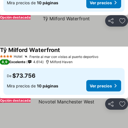
Mira precios de
10 páginas
Ver precios
Opción destacada
Compartir
Ag
Tŷ Milford Waterfront
Hotel
Frente al mar con vistas al puerto deportivo
4 Estrellas
8,9
Excelente
4.614
Milford Haven
$73.756
De
Mira precios de
10 páginas
Ver precios
Opción destacada
Compartir
Ag