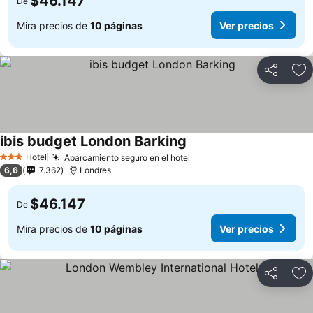
$46.147
De
Mira precios de
10 páginas
Ver precios
Compartir
Ag
ibis budget London Barking
Hotel
Aparcamiento seguro en el hotel
3 Estrellas
6,6
7.362
Londres
$46.147
De
Mira precios de
10 páginas
Ver precios
Compartir
Ag