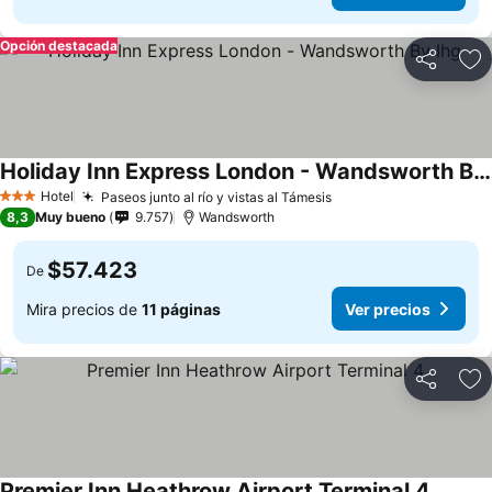
Opción destacada
Compartir
Ag
Holiday Inn Express London - Wandsworth By Ihg
Hotel
Paseos junto al río y vistas al Támesis
3 Estrellas
8,3
Muy bueno
9.757
Wandsworth
$57.423
De
Mira precios de
11 páginas
Ver precios
Compartir
Ag
Premier Inn Heathrow Airport Terminal 4