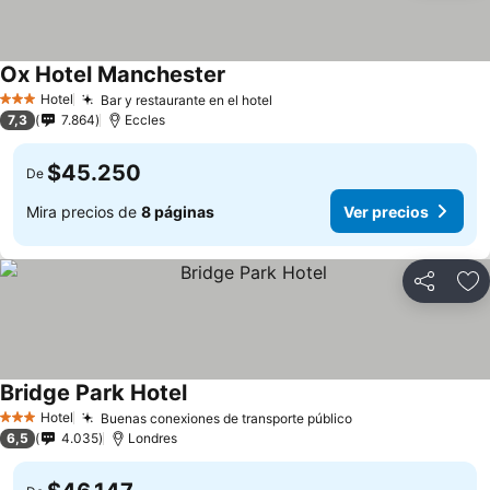
Ox Hotel Manchester
Hotel
Bar y restaurante en el hotel
3 Estrellas
7,3
7.864
Eccles
$45.250
De
Mira precios de
8 páginas
Ver precios
Compartir
Ag
Bridge Park Hotel
Hotel
Buenas conexiones de transporte público
3 Estrellas
6,5
4.035
Londres