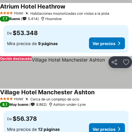
Atrium Hotel Heathrow
Hotel
Habitaciones insonorizadas con vistas a la pista
4 Estrellas
7,7
Bueno
5.414
Hounslow
$53.348
De
Mira precios de
9 páginas
Ver precios
Opción destacada
Compartir
Ag
Village Hotel Manchester Ashton
Hotel
Cerca de un complejo de ocio
4 Estrellas
8,1
Muy bueno
8.862
Ashton-under-Lyne
$56.378
De
Mira precios de
12 páginas
Ver precios