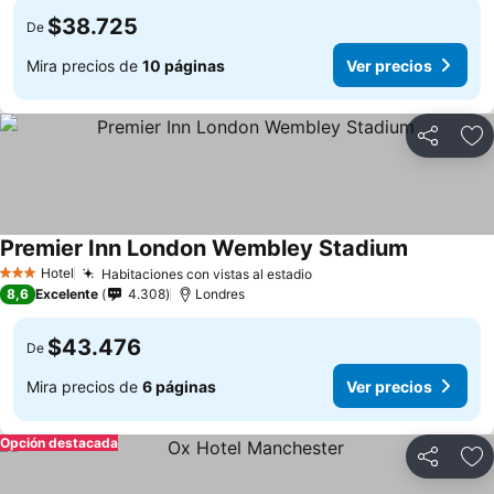
$38.725
De
Mira precios de
10 páginas
Ver precios
Compartir
Ag
Premier Inn London Wembley Stadium
Hotel
Habitaciones con vistas al estadio
3 Estrellas
8,6
Excelente
4.308
Londres
$43.476
De
Mira precios de
6 páginas
Ver precios
Opción destacada
Compartir
Ag