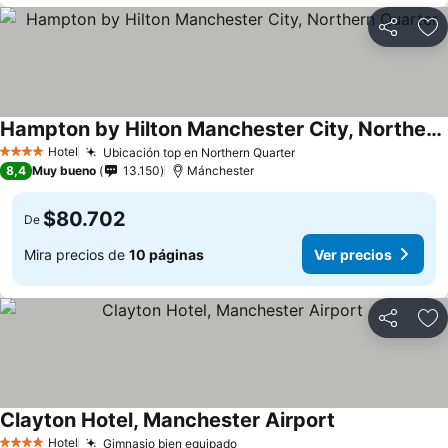
Compartir
Ag
Hampton by Hilton Manchester City, Northern Quarter
Hotel
Ubicación top en Northern Quarter
4 Estrellas
8,4
Muy bueno
13.150
Mánchester
$80.702
De
Mira precios de
10 páginas
Ver precios
Compartir
Ag
Clayton Hotel, Manchester Airport
Hotel
Gimnasio bien equipado