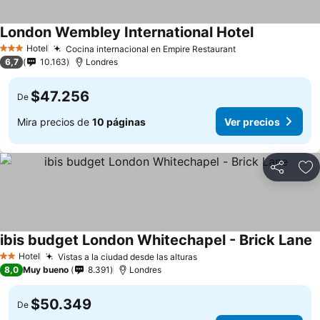
London Wembley International Hotel
Hotel
Cocina internacional en Empire Restaurant
3 Estrellas
6,7
10.163
Londres
$47.256
De
Mira precios de
10 páginas
Ver precios
Compartir
Ag
ibis budget London Whitechapel - Brick Lane
Hotel
Vistas a la ciudad desde las alturas
2 Estrellas
8,0
Muy bueno
8.391
Londres
$50.349
De