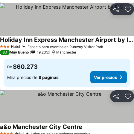
Compartir
Ag
Holiday Inn Express Manchester Airport by IHG
Hotel
Espacio para eventos en Runway Visitor Park
3 Estrellas
8,1
Muy bueno
19.235
Mánchester
$60.273
De
Mira precios de
9 páginas
Ver precios
Compartir
Ag
a&o Manchester City Centre
Hotel
Lujos en las habitaciones executive