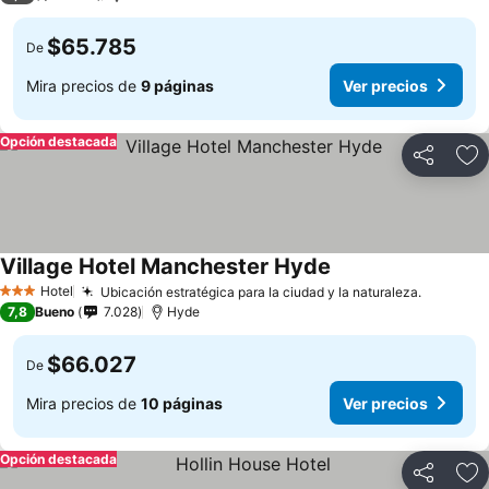
$65.785
De
Mira precios de
9 páginas
Ver precios
Opción destacada
Compartir
Ag
Village Hotel Manchester Hyde
Hotel
Ubicación estratégica para la ciudad y la naturaleza.
3 Estrellas
7,8
Bueno
7.028
Hyde
$66.027
De
Mira precios de
10 páginas
Ver precios
Opción destacada
Compartir
Ag