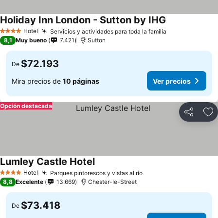
Holiday Inn London - Sutton by IHG
Hotel
Servicios y actividades para toda la familia
4 Estrellas
8,1
Muy bueno
7.421
Sutton
$72.193
De
Mira precios de
10 páginas
Ver precios
Opción destacada
Compartir
Ag
Lumley Castle Hotel
Hotel
Parques pintorescos y vistas al río
4 Estrellas
8,8
Excelente
13.669
Chester-le-Street
$73.418
De