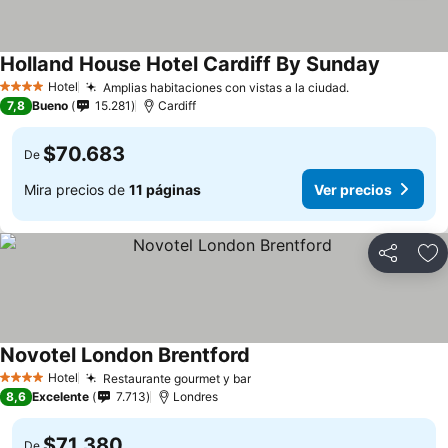
Holland House Hotel Cardiff By Sunday
Hotel
Amplias habitaciones con vistas a la ciudad.
4 Estrellas
7,8
Bueno
15.281
Cardiff
$70.683
De
Mira precios de
11 páginas
Ver precios
Compartir
Ag
Novotel London Brentford
Hotel
Restaurante gourmet y bar
4 Estrellas
8,6
Excelente
7.713
Londres
$71.380
De