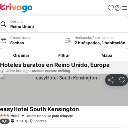
Favoritos
Iniciar 
Me
Destino
Reino Unido
Check-in/out
Huéspedes/habitaciones
Fechas
2 huéspedes, 1 habitación
Ordenar
Filtrar
Mapa
Hoteles baratos en Reino Unido, Europa
Cómo los pagos afectan nuestro ranking
Compartir
Ag
easyHotel South Kensington
Hotel
Jardín tranquilo para relajarte
3 Estrellas
6,8
3.343
Londres