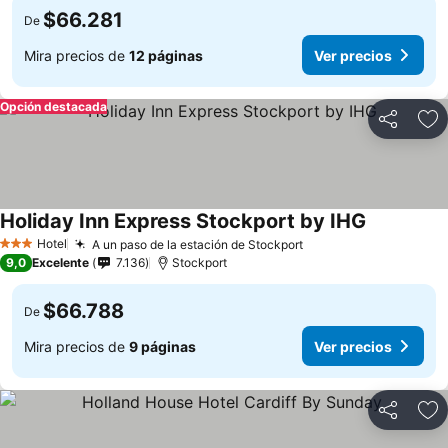
$66.281
De
Mira precios de
12 páginas
Ver precios
Opción destacada
Compartir
Ag
Holiday Inn Express Stockport by IHG
Hotel
A un paso de la estación de Stockport
3 Estrellas
9,0
Excelente
7.136
Stockport
$66.788
De
Mira precios de
9 páginas
Ver precios
Compartir
Ag