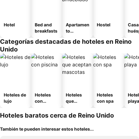
Hotel
Bed and
Apartamen
Hostel
Casa
breakfasts
to
hués
amueblad
Categorías destacadas de hoteles en Reino
o
Unido
Hoteles de
Hoteles
Hoteles
Hoteles
Hotel
lujo
con
que
con spa
play
piscina
aceptan
mascotas
Hoteles baratos cerca de Reino Unido
También te pueden interesar estos hoteles...