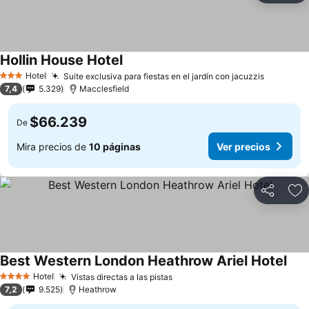
Hollin House Hotel
Hotel
Suite exclusiva para fiestas en el jardín con jacuzzis
3 Estrellas
7,4
5.329
Macclesfield
$66.239
De
Mira precios de
10 páginas
Ver precios
Compartir
Ag
Best Western London Heathrow Ariel Hotel
Hotel
Vistas directas a las pistas
4 Estrellas
7,2
9.525
Heathrow