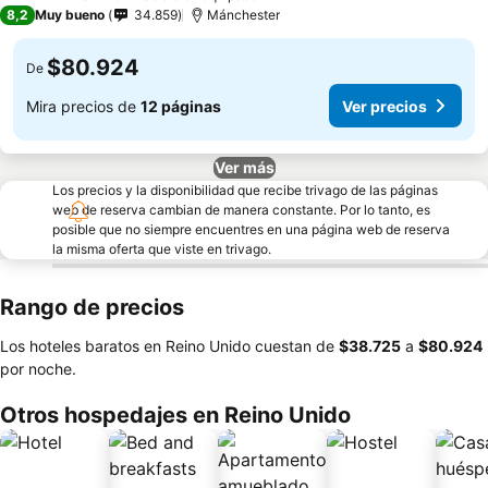
4 Estrellas
8,2
Muy bueno
34.859
Mánchester
$80.924
De
Mira precios de
12 páginas
Ver precios
Ver más
Los precios y la disponibilidad que recibe trivago de las páginas
web de reserva cambian de manera constante. Por lo tanto, es
posible que no siempre encuentres en una página web de reserva
la misma oferta que viste en trivago.
Rango de precios
Los hoteles baratos en Reino Unido cuestan de
‎$38.725
a
‎$80.924
por noche.
Otros hospedajes en Reino Unido