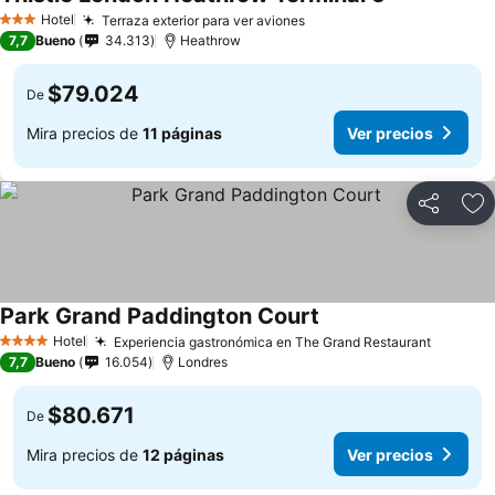
Hotel
Terraza exterior para ver aviones
3 Estrellas
7,7
Bueno
34.313
Heathrow
$79.024
De
Mira precios de
11 páginas
Ver precios
Compartir
Ag
Park Grand Paddington Court
Hotel
Experiencia gastronómica en The Grand Restaurant
4 Estrellas
7,7
Bueno
16.054
Londres
$80.671
De
Mira precios de
12 páginas
Ver precios