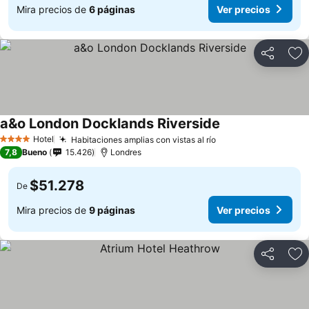
Mira precios de
6 páginas
Ver precios
Compartir
Ag
a&o London Docklands Riverside
Hotel
Habitaciones amplias con vistas al río
4 Estrellas
7,8
Bueno
15.426
Londres
$51.278
De
Mira precios de
9 páginas
Ver precios
Compartir
Ag