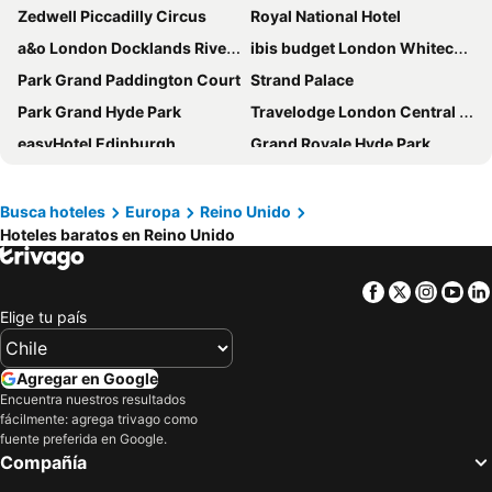
Zedwell Piccadilly Circus
Royal National Hotel
a&o London Docklands Riverside
ibis budget London Whitechapel - Brick Lane
Park Grand Paddington Court
Strand Palace
Park Grand Hyde Park
Travelodge London Central City Road
easyHotel Edinburgh
Grand Royale Hyde Park
easyHotel South Kensington
The Resident Kensington
LSE Carr-Saunders Hall
hub by Premier Inn Edinburgh Royal Mile hotel
Busca hoteles
Europa
Reino Unido
Hoteles baratos en Reino Unido
Travelodge London Kings Cross Royal Scot
hub by Premier Inn Edinburgh Haymarket hotel
Premier Inn Heathrow Airport Terminal 4
The Queens Hotel
Facebook
Twitter
Insta
Yo
Ebury House Hotel
Holiday Inn Express London - Wandsworth By Ihg
Elige tu país
Summer Stays at The University of Edinburgh
The Balmoral Hotel
Travelodge Edinburgh Central Queen Street
Premier Inn Edinburgh Airport - M9 Jct1
Agregar en Google
Crowne Plaza London - Kingston By Ihg
Travelodge London Wembley
Encuentra nuestros resultados
fácilmente: agrega trivago como
Sofitel London Heathrow
The Grand, York
fuente preferida en Google.
Compañía
Holiday Inn Express Manchester Airport by IHG
Redwood House Hotel