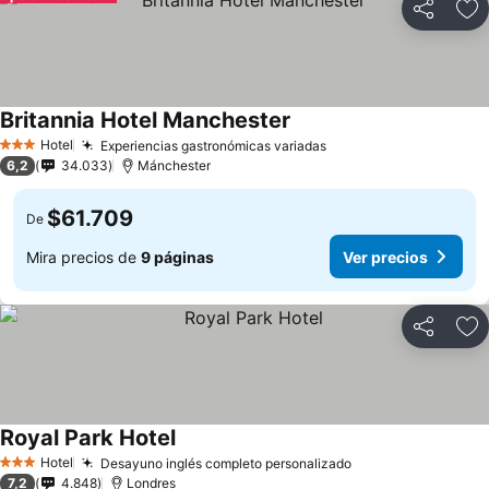
Compartir
Ag
Britannia Hotel Manchester
Hotel
Experiencias gastronómicas variadas
3 Estrellas
6,2
34.033
Mánchester
$61.709
De
Mira precios de
9 páginas
Ver precios
Compartir
Ag
Royal Park Hotel
Hotel
Desayuno inglés completo personalizado
3 Estrellas
7,2
4.848
Londres