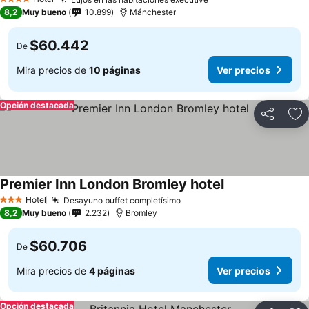
4 Estrellas
8,2
Muy bueno
10.899
Mánchester
$60.442
De
Mira precios de
10 páginas
Ver precios
Opción destacada
Compartir
Ag
Premier Inn London Bromley hotel
Hotel
Desayuno buffet completísimo
3 Estrellas
8,2
Muy bueno
2.232
Bromley
$60.706
De
Mira precios de
4 páginas
Ver precios
Opción destacada