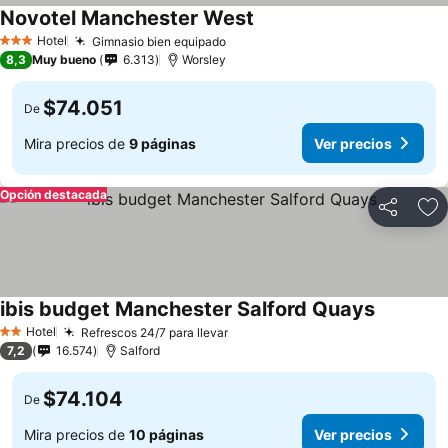
Novotel Manchester West
Hotel
Gimnasio bien equipado
3 Estrellas
8,3
Muy bueno
6.313
Worsley
$74.051
De
Mira precios de
9 páginas
Ver precios
Opción destacada
Compartir
Ag
ibis budget Manchester Salford Quays
Hotel
Refrescos 24/7 para llevar
2 Estrellas
7,2
16.574
Salford
$74.104
De
Mira precios de
10 páginas
Ver precios