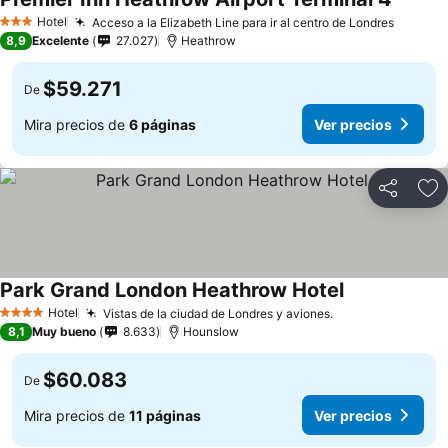
Hotel
Acceso a la Elizabeth Line para ir al centro de Londres
3 Estrellas
8,9
Excelente
27.027
Heathrow
$59.271
De
Mira precios de
6 páginas
Ver precios
Compartir
Ag
Park Grand London Heathrow Hotel
Hotel
Vistas de la ciudad de Londres y aviones.
4 Estrellas
8,1
Muy bueno
8.633
Hounslow
$60.083
De
Mira precios de
11 páginas
Ver precios