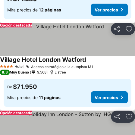
Mira precios de
12 páginas
Ver precios
Opción destacada
Compartir
Ag
Village Hotel London Watford
Hotel
Acceso estratégico a la autopista M1
4 Estrellas
8,3
Muy bueno
9.568
Elstree
$71.950
De
Mira precios de
11 páginas
Ver precios
Opción destacada
Compartir
Ag