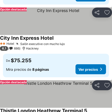
Opción destacada
Compartir
Ag
City Inn Express Hotel
Hotel
Salón executive con mucho lujo
2 Estrellas
6,1
666
Hackney
$75.255
De
Mira precios de
8 páginas
Ver precios
Opción destacada
Compartir
Ag
Thistle London Heathrow Terminal 5