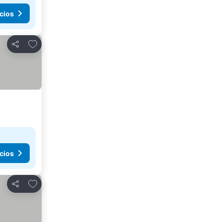
cios
Agregar a favoritos
Compartir
cios
Agregar a favoritos
Compartir