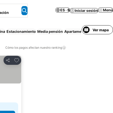
ES · $
Menú
Iniciar sesión
ación
Ver mapa
ina
Estacionamiento
Media pensión
Apartamento amueblado
S
Cómo los pagos afectan nuestro ranking
Agregar a favoritos
Compartir