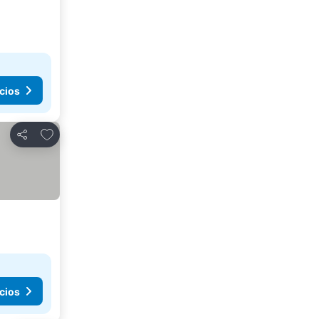
cios
Agregar a favoritos
Compartir
cios