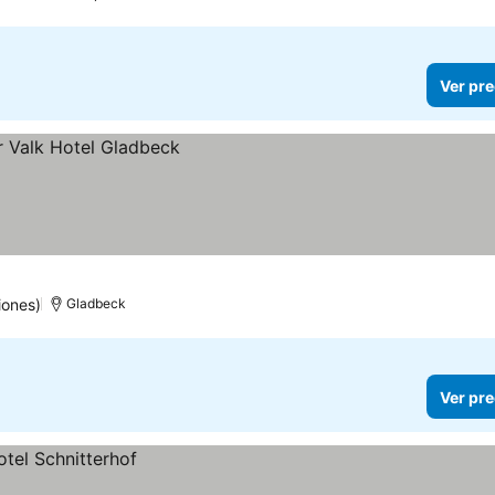
Ver pre
iones)
Gladbeck
Ver pre