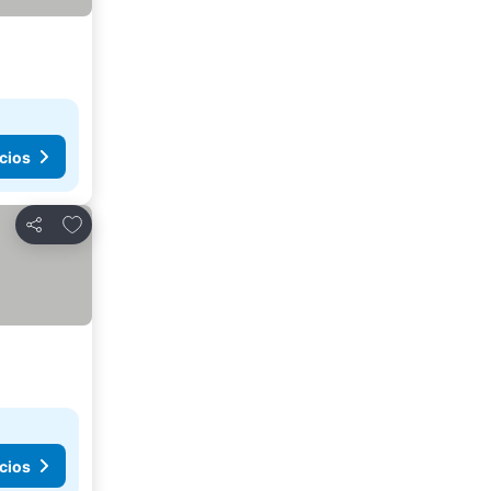
cios
Agregar a favoritos
Compartir
cios