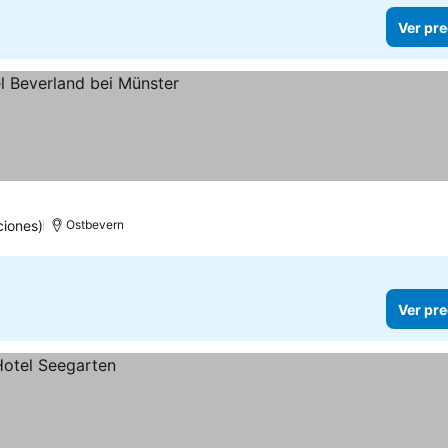
Ver pre
ciones)
Ostbevern
Ver pre