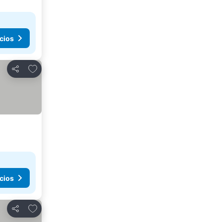
cios
Agregar a favoritos
Compartir
cios
Agregar a favoritos
Compartir