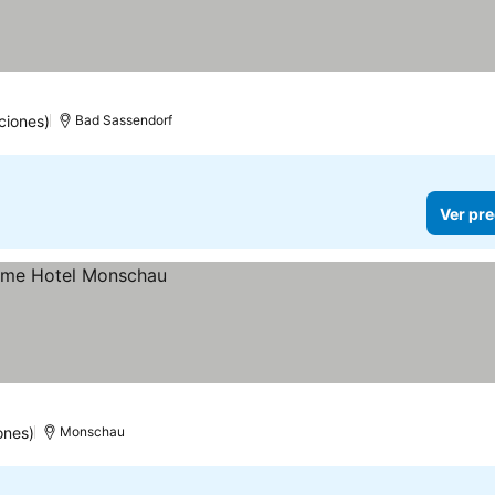
ciones)
Bad Sassendorf
Ver pre
ones)
Monschau