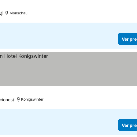
s)
Monschau
Ver pre
ciones)
Königswinter
Ver pre