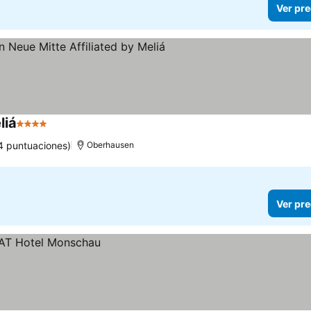
Ver pre
liá
4 Estrellas
4 puntuaciones)
Oberhausen
Ver pre