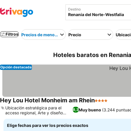
Destino
Filtros
Precios de menor a mayor
Precio
Ubicac
Hoteles baratos en Renania
Opción destacada
Hey Lou Hotel Monheim am Rhein
4 Estrellas
Ubicación estratégica para el
Muy bueno
(3.244 puntuac
8,3
acceso regional, Arte y diseño
estimulantes
Elige fechas para ver los precios exactos