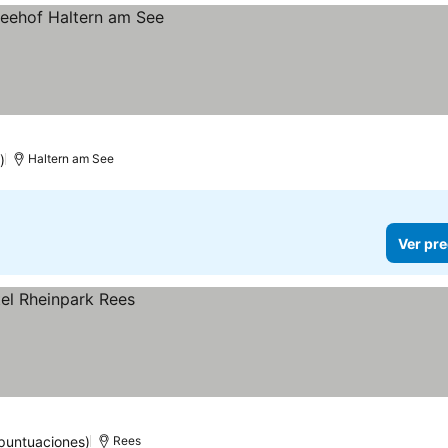
)
Haltern am See
Ver pre
puntuaciones)
Rees