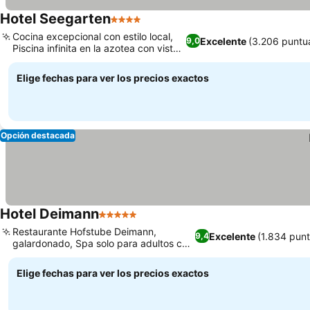
Hotel Seegarten
4 Estrellas
Cocina excepcional con estilo local,
Excelente
(3.206 puntu
9,0
Piscina infinita en la azotea con vistas
al lago
Elige fechas para ver los precios exactos
Opción destacada
Hotel Deimann
5 Estrellas
Restaurante Hofstube Deimann,
Excelente
(1.834 pun
9,4
galardonado, Spa solo para adultos con
piscina infinita
Elige fechas para ver los precios exactos