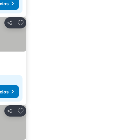
cios
Agregar a favoritos
Compartir
cios
Agregar a favoritos
Compartir