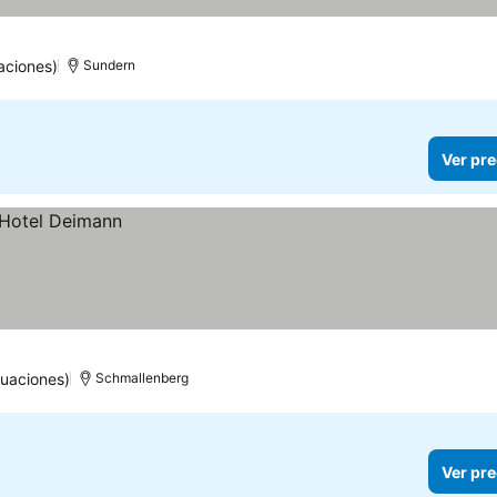
aciones)
Sundern
Ver pre
tuaciones)
Schmallenberg
Ver pre