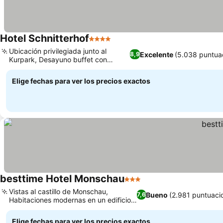
Hotel Schnitterhof
4 Estrellas
Ubicación privilegiada junto al
Excelente
(5.038 puntua
8,9
Kurpark, Desayuno buffet con
mucha variedad
Elige fechas para ver los precios exactos
besttime Hotel Monschau
3 Estrellas
Vistas al castillo de Monschau,
Bueno
(2.981 puntuaci
7,6
Habitaciones modernas en un edificio
reformado
Elige fechas para ver los precios exactos