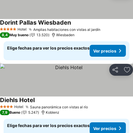
Dorint Pallas Wiesbaden
Hotel
Amplias habitaciones con vistas al jardín
5 Estrellas
8,4
Muy bueno
13.520
Wiesbaden
Elige fechas para ver los precios exactos
Ver precios
Compartir
Ag
Diehls Hotel
Hotel
Sauna panorámica con vistas al río
4 Estrellas
7,9
Bueno
5.247
Koblenz
Elige fechas para ver los precios exactos
Ver precios