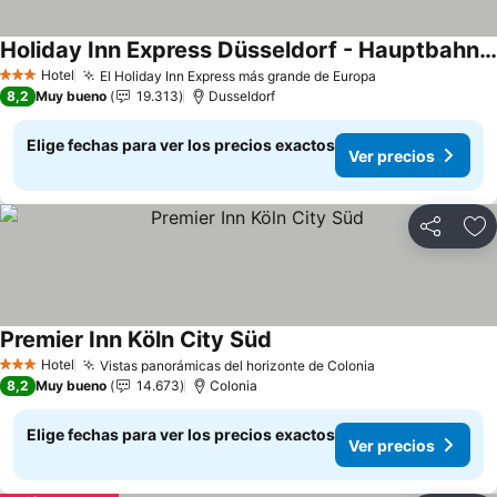
Holiday Inn Express Düsseldorf - Hauptbahnhof By Ihg
Hotel
El Holiday Inn Express más grande de Europa
3 Estrellas
8,2
Muy bueno
19.313
Dusseldorf
Elige fechas para ver los precios exactos
Ver precios
Compartir
Ag
Premier Inn Köln City Süd
Hotel
Vistas panorámicas del horizonte de Colonia
3 Estrellas
8,2
Muy bueno
14.673
Colonia
Elige fechas para ver los precios exactos
Ver precios