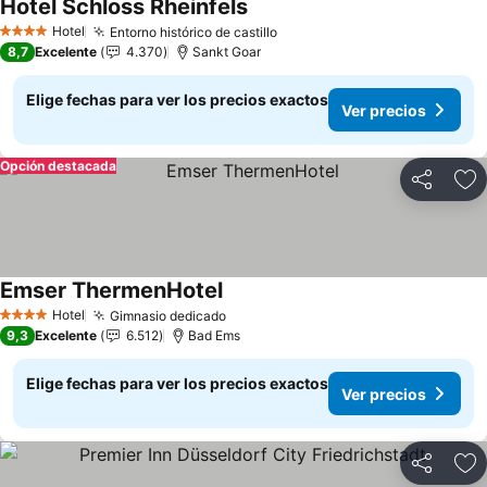
Hotel Schloss Rheinfels
Hotel
Entorno histórico de castillo
4 Estrellas
8,7
Excelente
4.370
Sankt Goar
Elige fechas para ver los precios exactos
Ver precios
Opción destacada
Compartir
Ag
Emser ThermenHotel
Hotel
Gimnasio dedicado
4 Estrellas
9,3
Excelente
6.512
Bad Ems
Elige fechas para ver los precios exactos
Ver precios
Compartir
Ag