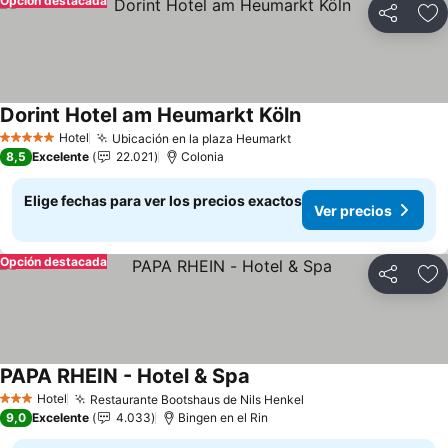
Opción destacada
Compartir
Ag
Dorint Hotel am Heumarkt Köln
Hotel
Ubicación en la plaza Heumarkt
5 Estrellas
8,5
Excelente
22.021
Colonia
Elige fechas para ver los precios exactos
Ver precios
Opción destacada
Compartir
Ag
PAPA RHEIN - Hotel & Spa
Hotel
Restaurante Bootshaus de Nils Henkel
3 Estrellas
9,0
Excelente
4.033
Bingen en el Rin