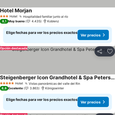
Hotel Morjan
Hotel
Hospitalidad familiar junto al río
3 Estrellas
8,1
Muy bueno
4.435
Koblenz
Elige fechas para ver los precios exactos
Ver precios
Opción destacada
Compartir
Ag
Steigenberger Icon Grandhotel & Spa Petersberg
Hotel
Vistas panorámicas del valle del Rin
5 Estrellas
8,6
Excelente
3.863
Königswinter
Elige fechas para ver los precios exactos
Ver precios