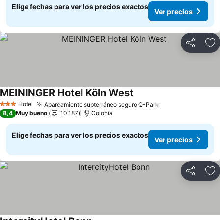
Elige fechas para ver los precios exactos
Ver precios
Compartir
Ag
MEININGER Hotel Köln West
Hotel
Aparcamiento subterráneo seguro Q-Park
3 Estrellas
8,4
Muy bueno
10.187
Colonia
Elige fechas para ver los precios exactos
Ver precios
Compartir
Ag