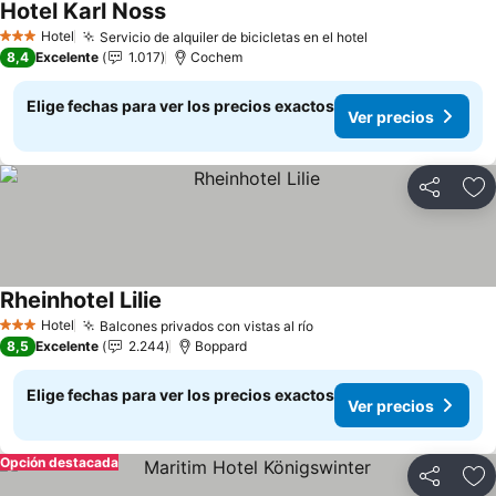
Hotel Karl Noss
Hotel
Servicio de alquiler de bicicletas en el hotel
3 Estrellas
8,4
Excelente
1.017
Cochem
Elige fechas para ver los precios exactos
Ver precios
Compartir
Ag
Rheinhotel Lilie
Hotel
Balcones privados con vistas al río
3 Estrellas
8,5
Excelente
2.244
Boppard
Elige fechas para ver los precios exactos
Ver precios
Opción destacada
Compartir
Ag