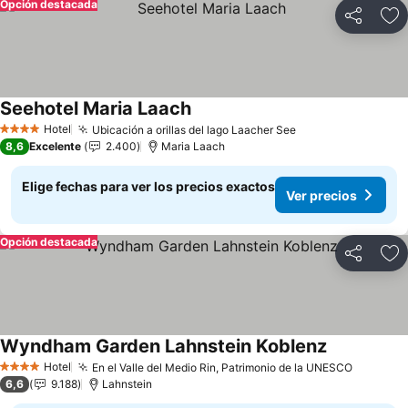
Opción destacada
Compartir
Ag
Seehotel Maria Laach
Hotel
Ubicación a orillas del lago Laacher See
4 Estrellas
8,6
Excelente
2.400
Maria Laach
Elige fechas para ver los precios exactos
Ver precios
Opción destacada
Compartir
Ag
Wyndham Garden Lahnstein Koblenz
Hotel
En el Valle del Medio Rin, Patrimonio de la UNESCO
4 Estrellas
6,6
9.188
Lahnstein