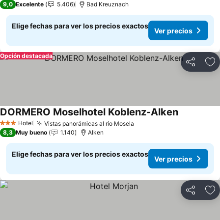
9,0
Excelente
5.406
Bad Kreuznach
Elige fechas para ver los precios exactos
Ver precios
Opción destacada
Compartir
Ag
DORMERO Moselhotel Koblenz-Alken
Hotel
Vistas panorámicas al río Mosela
3 Estrellas
8,3
Muy bueno
1.140
Alken
Elige fechas para ver los precios exactos
Ver precios
Compartir
Ag