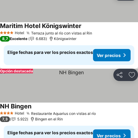
Maritim Hotel Königswinter
Hotel
Terraza junto al río con vistas al Rin
4 Estrellas
8,7
Excelente
6.683
Königswinter
Elige fechas para ver los precios exactos
Ver precios
Opción destacada
Compartir
Ag
NH Bingen
Hotel
Restaurante Aquarius con vistas al río
4 Estrellas
7,3
5.922
Bingen en el Rin
Elige fechas para ver los precios exactos
Ver precios