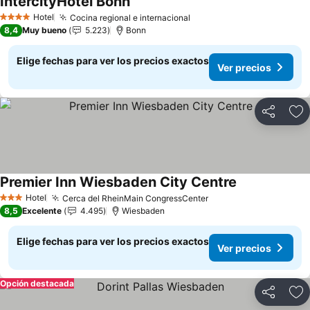
IntercityHotel Bonn
Hotel
Cocina regional e internacional
4 Estrellas
8,4
Muy bueno
5.223
Bonn
Elige fechas para ver los precios exactos
Ver precios
Compartir
Ag
Premier Inn Wiesbaden City Centre
Hotel
Cerca del RheinMain CongressCenter
3 Estrellas
8,5
Excelente
4.495
Wiesbaden
Elige fechas para ver los precios exactos
Ver precios
Opción destacada
Compartir
Ag