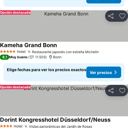
Opción destacada
Compartir
Ag
Kameha Grand Bonn
Hotel
Restaurante japonés con estrella Michelin
5 Estrellas
8,1
Muy bueno
11.505
Bonn
Elige fechas para ver los precios exactos
Ver precios
Opción destacada
Compartir
Ag
Dorint Kongresshotel Düsseldorf/Neuss
Hotel
Vistas panorámicas del Jardín de Rosas