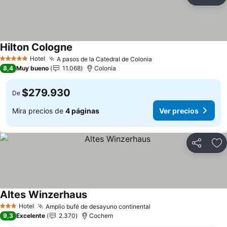
Compartir
Ag
Hilton Cologne
Hotel
A pasos de la Catedral de Colonia
5 Estrellas
8,4
Muy bueno
11.068
Colonia
$279.930
De
Mira precios de
4 páginas
Ver precios
Compartir
Ag
Altes Winzerhaus
Hotel
Amplio bufé de desayuno continental
3 Estrellas
9,3
Excelente
2.370
Cochem