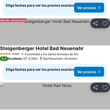
Elige fechas para ver los precios exactos
Ver precios
Opción destacada
Compartir
Ag
Steigenberger Hotel Bad Neuenahr
Hotel
Proximidad a los baños termales de Ahr
4 Estrellas
8,5
Excelente
6.380
Bad Neuenahr-Ahrweiler
Elige fechas para ver los precios exactos
Ver precios
Compartir
Ag