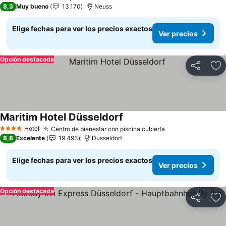
4 Estrellas
8,3
Muy bueno
13.170
Neuss
Elige fechas para ver los precios exactos
Ver precios
Opción destacada
Compartir
Ag
Maritim Hotel Düsseldorf
Hotel
Centro de bienestar con piscina cubierta
4 Estrellas
8,8
Excelente
19.493
Dusseldorf
Elige fechas para ver los precios exactos
Ver precios
Opción destacada
Compartir
Ag