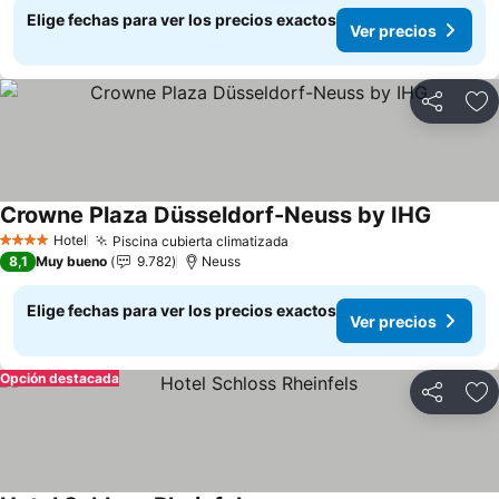
Elige fechas para ver los precios exactos
Ver precios
Compartir
Ag
Crowne Plaza Düsseldorf-Neuss by IHG
Hotel
Piscina cubierta climatizada
4 Estrellas
8,1
Muy bueno
9.782
Neuss
Elige fechas para ver los precios exactos
Ver precios
Opción destacada
Compartir
Ag