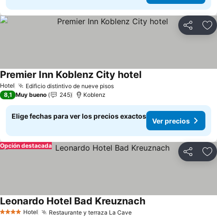
Compartir
Ag
Premier Inn Koblenz City hotel
Hotel
Edificio distintivo de nueve pisos
8,1
Muy bueno
245
Koblenz
Elige fechas para ver los precios exactos
Ver precios
Opción destacada
Compartir
Ag
Leonardo Hotel Bad Kreuznach
Hotel
Restaurante y terraza La Cave
4 Estrellas