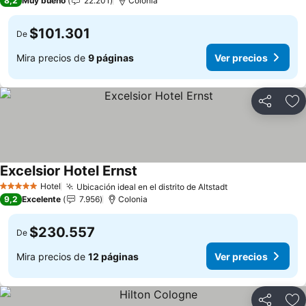
8,2
Muy bueno
22.201
Colonia
$101.301
De
Mira precios de
9 páginas
Ver precios
Compartir
Ag
Excelsior Hotel Ernst
Hotel
Ubicación ideal en el distrito de Altstadt
5 Estrellas
9,2
Excelente
7.956
Colonia
$230.557
De
Mira precios de
12 páginas
Ver precios