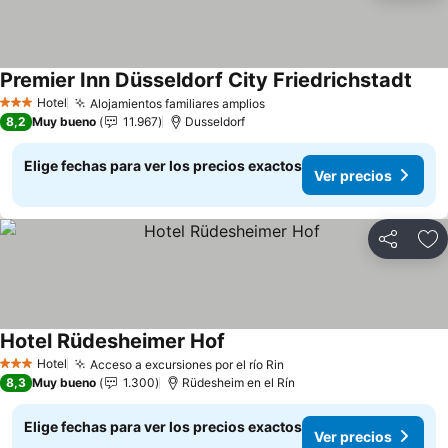
Premier Inn Düsseldorf City Friedrichstadt
Hotel
Alojamientos familiares amplios
3 Estrellas
8,2
Muy bueno
11.967
Dusseldorf
Elige fechas para ver los precios exactos
Ver precios
Compartir
Ag
Hotel Rüdesheimer Hof
Hotel
Acceso a excursiones por el río Rin
3 Estrellas
8,3
Muy bueno
1.300
Rüdesheim en el Rín
Elige fechas para ver los precios exactos
Ver precios