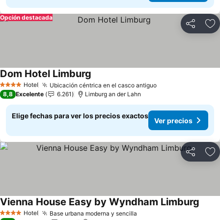
Opción destacada
Compartir
Ag
Dom Hotel Limburg
Hotel
Ubicación céntrica en el casco antiguo
4 Estrellas
8,8
Excelente
6.261
Limburg an der Lahn
Elige fechas para ver los precios exactos
Ver precios
Compartir
Ag
Vienna House Easy by Wyndham Limburg
Hotel
Base urbana moderna y sencilla
4 Estrellas