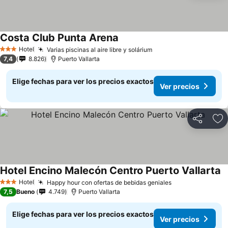
Costa Club Punta Arena
Hotel
Varias piscinas al aire libre y solárium
3 Estrellas
7,4
8.826
Puerto Vallarta
Elige fechas para ver los precios exactos
Ver precios
Compartir
Ag
Hotel Encino Malecón Centro Puerto Vallarta
Hotel
Happy hour con ofertas de bebidas geniales
3 Estrellas
7,5
Bueno
4.749
Puerto Vallarta
Elige fechas para ver los precios exactos
Ver precios