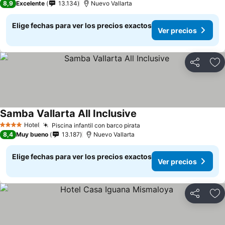
8,9
Excelente
13.134
Nuevo Vallarta
Elige fechas para ver los precios exactos
Ver precios
Compartir
Ag
Samba Vallarta All Inclusive
Hotel
Piscina infantil con barco pirata
4 Estrellas
8,4
Muy bueno
13.187
Nuevo Vallarta
Elige fechas para ver los precios exactos
Ver precios
Compartir
Ag