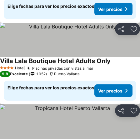
Elige fechas para ver los precios exactos
Ver precios
Compartir
Ag
Villa Lala Boutique Hotel Adults Only
Hotel
Piscinas privadas con vistas al mar
4 Estrellas
9,8
Excelente
1.052
Puerto Vallarta
Elige fechas para ver los precios exactos
Ver precios
Compartir
Ag