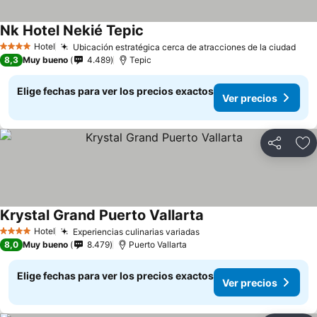
Nk Hotel Nekié Tepic
Hotel
Ubicación estratégica cerca de atracciones de la ciudad
4 Estrellas
8,3
Muy bueno
4.489
Tepic
Elige fechas para ver los precios exactos
Ver precios
Compartir
Ag
Krystal Grand Puerto Vallarta
Hotel
Experiencias culinarias variadas
4 Estrellas
8,0
Muy bueno
8.479
Puerto Vallarta
Elige fechas para ver los precios exactos
Ver precios