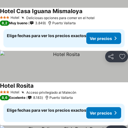
Hotel Casa Iguana Mismaloya
Hotel
Deliciosas opciones para comer en el hotel
3 Estrellas
8,2
Muy bueno
3.849
Puerto Vallarta
Elige fechas para ver los precios exactos
Ver precios
Compartir
Ag
Hotel Rosita
Hotel
Acceso privilegiado al Malecón
3 Estrellas
8,6
Excelente
8.183
Puerto Vallarta
Elige fechas para ver los precios exactos
Ver precios