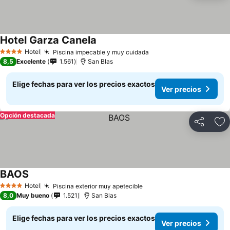
Hotel Garza Canela
Hotel
Piscina impecable y muy cuidada
4 Estrellas
8,5
Excelente
1.561
San Blas
Elige fechas para ver los precios exactos
Ver precios
Opción destacada
Compartir
Ag
BAOS
Hotel
Piscina exterior muy apetecible
4 Estrellas
8,0
Muy bueno
1.521
San Blas
Elige fechas para ver los precios exactos
Ver precios