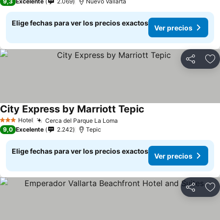
9,3
Excelente
2.069
Nuevo Vallarta
Elige fechas para ver los precios exactos
Ver precios
Compartir
Ag
City Express by Marriott Tepic
Hotel
Cerca del Parque La Loma
3 Estrellas
9,0
Excelente
2.242
Tepic
Elige fechas para ver los precios exactos
Ver precios
Compartir
Ag