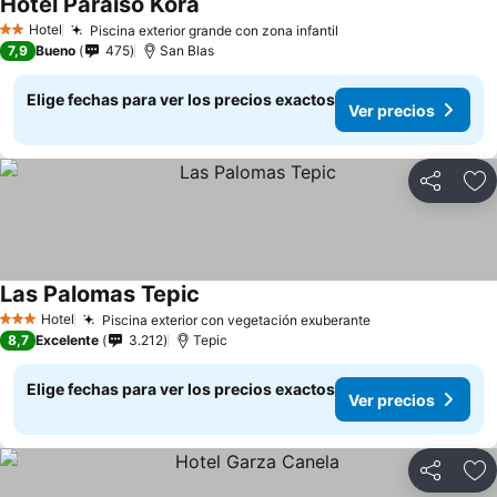
Hotel Paraíso Kora
Hotel
Piscina exterior grande con zona infantil
2 Estrellas
7,9
Bueno
475
San Blas
Elige fechas para ver los precios exactos
Ver precios
Compartir
Ag
Las Palomas Tepic
Hotel
Piscina exterior con vegetación exuberante
3 Estrellas
8,7
Excelente
3.212
Tepic
Elige fechas para ver los precios exactos
Ver precios
Compartir
Ag