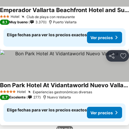
Emperador Vallarta Beachfront Hotel and Suites
Hotel
Club de playa con restaurante
3 Estrellas
8,1
Muy bueno
3.370
Puerto Vallarta
Elige fechas para ver los precios exactos
Ver precios
Compartir
Ag
Bon Park Hotel At Vidantaworld Nuevo Vallarta
Hotel
Experiencias gastronómicas diversas
5 Estrellas
8,7
Excelente
277
Nuevo Vallarta
Elige fechas para ver los precios exactos
Ver precios
Ver más