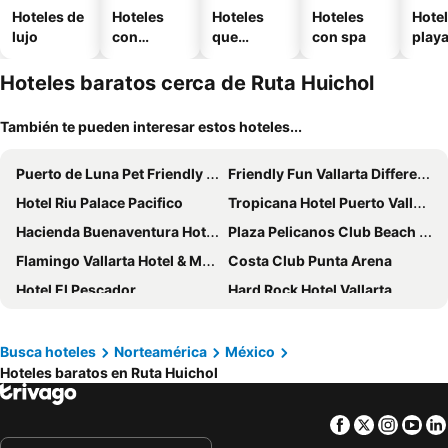
Hoteles de
Hoteles
Hoteles
Hoteles
Hotel
lujo
con
que
con spa
play
piscina
aceptan
mascotas
Hoteles baratos cerca de Ruta Huichol
También te pueden interesar estos hoteles...
Puerto de Luna Pet Friendly and Family Suites
Friendly Fun Vallarta Different Experiences - All Inclusive
Hotel Riu Palace Pacifico
Tropicana Hotel Puerto Vallarta
Hacienda Buenaventura Hotel & Mexican Charm - All Inclusive
Plaza Pelicanos Club Beach Resort
Flamingo Vallarta Hotel & Marina
Costa Club Punta Arena
Hotel El Pescador
Hard Rock Hotel Vallarta
Hotel Porto Allegro Puerto Vallarta
Hotel Casa Iguana Mismaloya
Holiday Inn Express Puerto Vallarta By Ihg
ZonaZ Boutique Hotel
Busca hoteles
Norteamérica
México
Hoteles baratos en Ruta Huichol
Hotel Colonial Tijuana
Krystal Grand Puerto Vallarta
Meliá Puerto Vallarta
Garza Blanca Preserve Resort & Spa Puerto Vallarta
Facebook
Twitter
Insta
Yo
Playa Los Arcos Hotel Beach Resort & Spa
Fray Junipero Serra