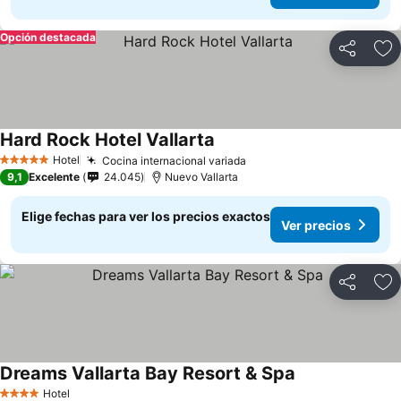
Opción destacada
Compartir
Ag
Hard Rock Hotel Vallarta
Hotel
Cocina internacional variada
5 Estrellas
9,1
Excelente
24.045
Nuevo Vallarta
Elige fechas para ver los precios exactos
Ver precios
Compartir
Ag
Dreams Vallarta Bay Resort & Spa
Hotel
4 Estrellas