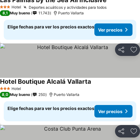
Las Palmas by the Sea All Inclusive
Hotel
Deportes acuáticos y actividades para todos
3 Estrellas
8,1
Muy bueno
11.743
Puerto Vallarta
Elige fechas para ver los precios exactos
Ver precios
Compartir
Ag
Hotel Boutique Alcalá Vallarta
Hotel
3 Estrellas
8,0
Muy bueno
250
Puerto Vallarta
Elige fechas para ver los precios exactos
Ver precios
Compartir
Ag