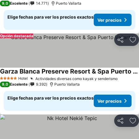
9,0
Excelente
14.771
Puerto Vallarta
Elige fechas para ver los precios exactos
Ver precios
Opción destacada
Compartir
Ag
Garza Blanca Preserve Resort & Spa Puerto Vallarta
Hotel
Actividades diversas como kayak y senderismo
5 Estrellas
9,0
Excelente
9.392
Puerto Vallarta
Elige fechas para ver los precios exactos
Ver precios
Compartir
Ag