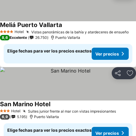
Meliá Puerto Vallarta
Hotel
Vistas panorámicas de la bahía y atardeceres de ensueño
4 Estrellas
8,6
Excelente
26.750
Puerto Vallarta
Elige fechas para ver los precios exactos
Ver precios
Compartir
Ag
San Marino Hotel
Hotel
Suites junior frente al mar con vistas impresionantes
3 Estrellas
6,9
5.195
Puerto Vallarta
Elige fechas para ver los precios exactos
Ver precios