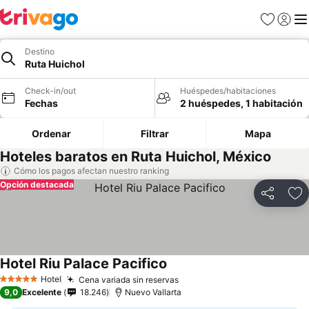
Favoritos
Iniciar 
Me
Destino
Ruta Huichol
Check-in/out
Huéspedes/habitaciones
Fechas
2 huéspedes, 1 habitación
Ordenar
Filtrar
Mapa
Hoteles baratos en Ruta Huichol, México
Cómo los pagos afectan nuestro ranking
Opción destacada
Compartir
Ag
Hotel Riu Palace Pacifico
Hotel
Cena variada sin reservas
5 Estrellas
9,0
Excelente
18.246
Nuevo Vallarta