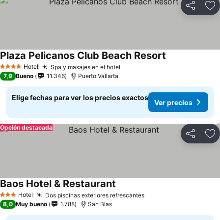
Compartir
Ag
Plaza Pelicanos Club Beach Resort
Hotel
Spa y masajes en el hotel
4 Estrellas
7,9
Bueno
11.346
Puerto Vallarta
Elige fechas para ver los precios exactos
Ver precios
Opción destacada
Compartir
Ag
Baos Hotel & Restaurant
Hotel
Dos piscinas exteriores refrescantes
3 Estrellas
8,0
Muy bueno
1.788
San Blas