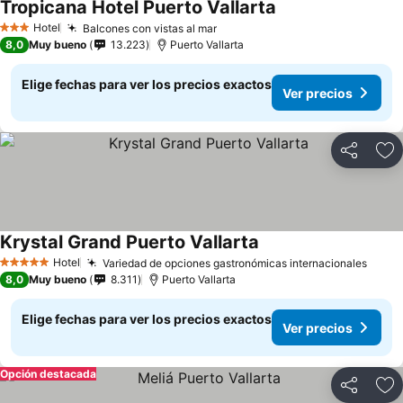
Tropicana Hotel Puerto Vallarta
Hotel
Balcones con vistas al mar
3 Estrellas
8,0
Muy bueno
13.223
Puerto Vallarta
Elige fechas para ver los precios exactos
Ver precios
Compartir
Ag
Krystal Grand Puerto Vallarta
Hotel
Variedad de opciones gastronómicas internacionales
5 Estrellas
8,0
Muy bueno
8.311
Puerto Vallarta
Elige fechas para ver los precios exactos
Ver precios
Opción destacada
Compartir
Ag