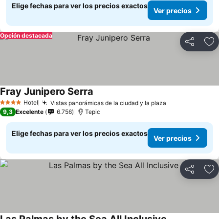
Elige fechas para ver los precios exactos
Ver precios
Opción destacada
Compartir
Ag
Fray Junipero Serra
Hotel
Vistas panorámicas de la ciudad y la plaza
4 Estrellas
9,3
Excelente
6.756
Tepic
Elige fechas para ver los precios exactos
Ver precios
Compartir
Ag