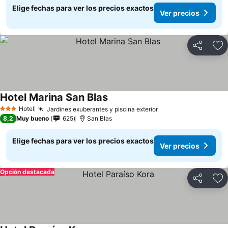
Elige fechas para ver los precios exactos
Ver precios
Compartir
Ag
Hotel Marina San Blas
Hotel
Jardines exuberantes y piscina exterior
3 Estrellas
8,2
Muy bueno
625
San Blas
Elige fechas para ver los precios exactos
Ver precios
Opción destacada
Compartir
Ag