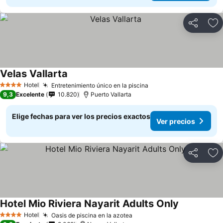
Compartir
Ag
Velas Vallarta
Hotel
Entretenimiento único en la piscina
4 Estrellas
9,3
Excelente
10.820
Puerto Vallarta
Elige fechas para ver los precios exactos
Ver precios
Compartir
Ag
Hotel Mio Riviera Nayarit Adults Only
Hotel
Oasis de piscina en la azotea
4 Estrellas