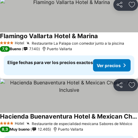
Compartir
Ag
Flamingo Vallarta Hotel & Marina
Hotel
Restaurante La Palapa con comedor junto a la piscina
4 Estrellas
7,9
Bueno
7.140
Puerto Vallarta
Elige fechas para ver los precios exactos
Ver precios
Compartir
Ag
Hacienda Buenaventura Hotel & Mexican Charm - All Inclusive
Hotel
Restaurante de especialidad mexicana Sabores de México
4 Estrellas
8,3
Muy bueno
12.465
Puerto Vallarta