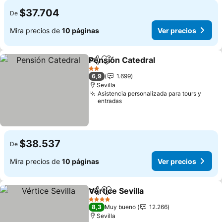
$37.704
De
Mira precios de
10 páginas
Ver precios
Pensión Catedral
Compartir
Agregar a favoritos
Ver preci
2 Estrellas
6,9
1.699
Sevilla
Asistencia personalizada para tours y
entradas
$38.537
De
Mira precios de
10 páginas
Ver precios
Vértice Sevilla
Compartir
Agregar a favoritos
Ver precios
4 Estrellas
8,3
Muy bueno
12.266
Sevilla