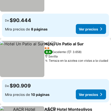
$90.444
De
Mira precios de
8 páginas
Ver precios
Hotel Un Patio al Sur
Compartir
Agregar a favoritos
Ver p
2 Estrellas
8,6
Excelente
3.658
Sevilla
Terraza en la azotea con vistas a la ciudad
V
$90.909
De
Mira precios de
10 páginas
Ver precios
AACR Hotel Monteolivos