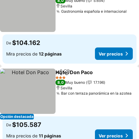
8,0
Muy bueno
5.654
Sevilla
Gastronomía española e internacional
Ver p
$104.162
De
Mira precios de
12 páginas
Ver precios
Hotel Don Paco
Compartir
Agregar a favoritos
Ver precio
3 Estrellas
8,0
Muy bueno
17.196
Sevilla
Bar con terraza panorámica en la azotea
Ver
Opción destacada
$105.587
De
Mira precios de
11 páginas
Ver precios