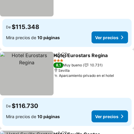
$115.348
De
Mira precios de
10 páginas
Ver precios
Hotel Eurostars Regina
Compartir
Agregar a favoritos
Ver
3 Estrellas
8,1
Muy bueno
10.731
Sevilla
Aparcamiento privado en el hotel
Ver prec
$116.730
De
Mira precios de
10 páginas
Ver precios