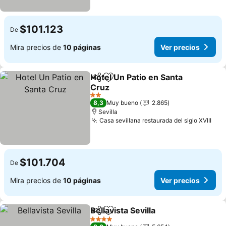
$101.123
De
Mira precios de
10 páginas
Ver precios
Hotel Un Patio en Santa
Compartir
Agregar a favoritos
Cruz
Ver precios
2 Estrellas
8,3
Muy bueno
2.865
Sevilla
Casa sevillana restaurada del siglo XVIII
Ver
$101.704
De
Mira precios de
10 páginas
Ver precios
Bellavista Sevilla
Compartir
Agregar a favoritos
Ver preci
4 Estrellas