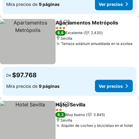
Mira precios de
9 páginas
Ver precios
Apartamentos Metrópolis
Compartir
Agregar a favoritos
3 Estrellas
8,6
Excelente
2.430
Sevilla
Terraza solárium amueblada en la azotea
Ve
$97.768
De
Mira precios de
9 páginas
Ver precios
Hotel Sevilla
Compartir
Agregar a favoritos
Ver precios
2 Estrellas
8,3
Muy bueno
3.845
Sevilla
Alquiler de coches y bicicletas en el hotel
Ve