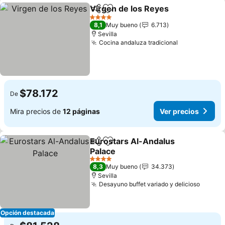
Virgen de los Reyes
Compartir
Agregar a favoritos
Ver pr
4 Estrellas
8,1
Muy bueno
6.713
Sevilla
Cocina andaluza tradicional
Ver precios
$78.172
De
Mira precios de
12 páginas
Ver precios
Eurostars Al-Andalus
Compartir
Agregar a favoritos
Palace
Ver precios
4 Estrellas
8,3
Muy bueno
34.373
Sevilla
Desayuno buffet variado y delicioso
Ver pr
Opción destacada