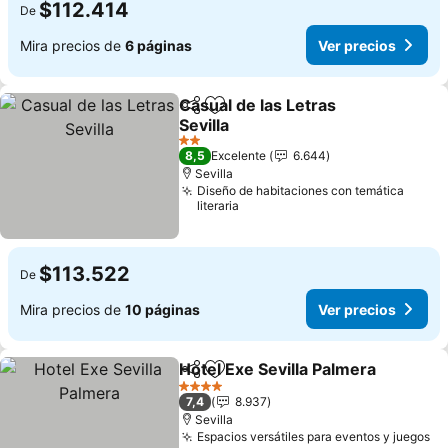
$112.414
De
Mira precios de
6 páginas
Ver precios
Casual de las Letras
Compartir
Agregar a favoritos
Sevilla
Ver precios
2 Estrellas
8,5
Excelente
6.644
Sevilla
Diseño de habitaciones con temática
literaria
$113.522
De
Mira precios de
10 páginas
Ver precios
Hotel Exe Sevilla Palmera
Compartir
Agregar a favoritos
V
4 Estrellas
7,4
8.937
Sevilla
Espacios versátiles para eventos y juegos
Ve