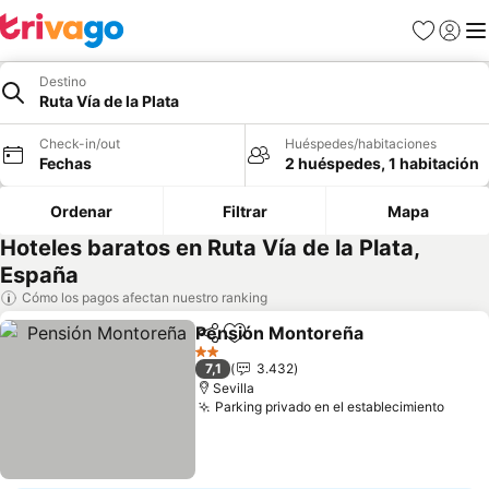
Favoritos
Iniciar 
Me
Destino
Ruta Vía de la Plata
Check-in/out
Huéspedes/habitaciones
Fechas
2 huéspedes, 1 habitación
Ordenar
Filtrar
Mapa
Hoteles baratos en Ruta Vía de la Plata,
España
Cómo los pagos afectan nuestro ranking
Pensión Montoreña
Compartir
Agregar a favoritos
Ver pr
2 Estrellas
7,1
3.432
Sevilla
Parking privado en el establecimiento
Ver p