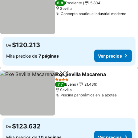
2 Estrellas
8,8
Excelente
5.804
Sevilla
Concepto boutique industrial moderno
Ver 
$120.213
De
Mira precios de
7 páginas
Ver precios
Exe Sevilla Macarena
Compartir
Agregar a favoritos
Ver p
4 Estrellas
7,7
Bueno
21.439
Sevilla
Piscina panorámica en la azotea
Ver prec
$123.632
De
Mira precios de
10 páginas
Ver precios