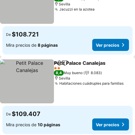
Sevilla
Jacuzzi en la azotea
Ver precios
$108.721
De
Mira precios de
8 páginas
Ver precios
Petit Palace Canalejas
Compartir
Agregar a favoritos
Ver 
2 Estrellas
8,4
Muy bueno
8.083
Sevilla
Habitaciones cuádruples para familias
Ver 
$109.407
De
Mira precios de
10 páginas
Ver precios