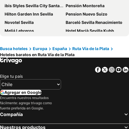
ibis Styles Sevilla City Santa Justa
Pensión Montoreña
Hilton Garden Inn Sevilla
Pension Nuevo Suizo
Novotel Sevilla
Barceló Sevilla Renacimiento
Meliá Lebreros
Hotel Macià Sevilla Kubb
Petit Palace Puerta de Triana
Melia Sevilla
Hotel Cervantes
Vincci La Rabida
Busca hoteles
Europa
España
Ruta Vía de la Plata
Hoteles baratos en Ruta Vía de la Plata
Ibis Sevilla
Exe Isla Cartuja
Vértice Sevilla
Exe Sevilla Macarena
Facebook
Twitter
Insta
Yo
Virgen de los Reyes
Hesperia Sevilla
Elige tu país
Hotel América Sevilla
Hotel Europa
Eurostars Torre Sevilla
Alcoba del Rey de Sevilla
Agregar en Google
Porcel Torneo
Hotel Goya
Encuentra nuestros resultados
fácilmente: agrega trivago como
Hotel Doña María
Hotel Sevilla Center
fuente preferida en Google.
Compañía
Colectia Hotel Santa Lucía
Letoh Letoh Sevilla
Pensión Catedral
Hotel Doña Lina
Nuestros productos