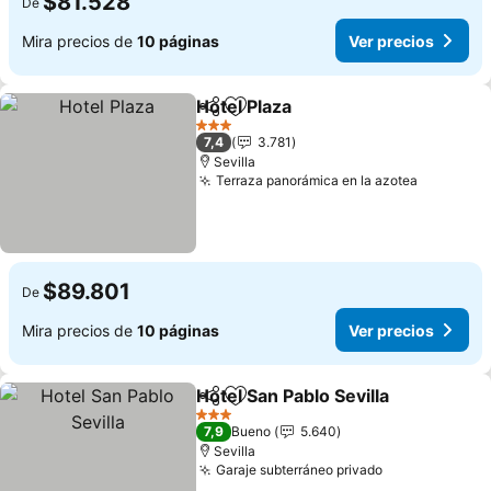
$81.528
De
Mira precios de
10 páginas
Ver precios
Hotel Plaza
Compartir
Agregar a favoritos
Ver precios
3 Estrellas
7,4
3.781
Sevilla
Terraza panorámica en la azotea
Ver prec
$89.801
De
Mira precios de
10 páginas
Ver precios
Hotel San Pablo Sevilla
Compartir
Agregar a favoritos
Ver
3 Estrellas
7,9
Bueno
5.640
Sevilla
Garaje subterráneo privado
Ver precios