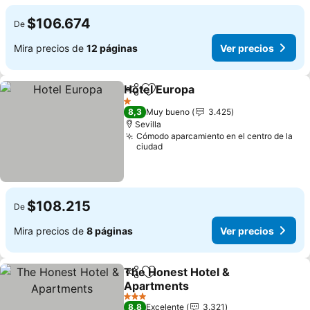
$106.674
De
Mira precios de
12 páginas
Ver precios
Hotel Europa
Compartir
Agregar a favoritos
Ver precios
1 Estrellas
8,3
Muy bueno
3.425
Sevilla
Cómodo aparcamiento en el centro de la
ciudad
$108.215
De
Mira precios de
8 páginas
Ver precios
The Honest Hotel &
Compartir
Agregar a favoritos
Apartments
Ver precios
3 Estrellas
8,8
Excelente
3.321