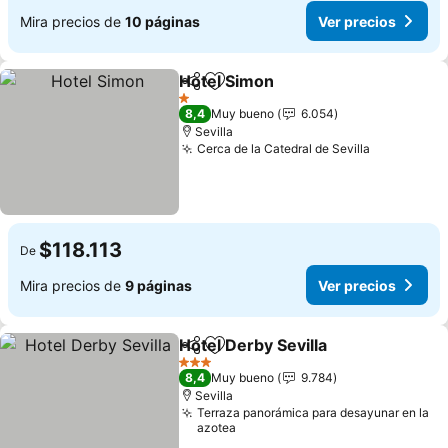
Mira precios de
10 páginas
Ver precios
Hotel Simon
Compartir
Agregar a favoritos
Ver precios
1 Estrellas
8,4
Muy bueno
6.054
Sevilla
Cerca de la Catedral de Sevilla
Ver precio
$118.113
De
Mira precios de
9 páginas
Ver precios
Hotel Derby Sevilla
Compartir
Agregar a favoritos
Ver pre
3 Estrellas
8,4
Muy bueno
9.784
Sevilla
Terraza panorámica para desayunar en la
azotea