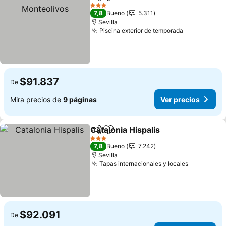
Compartir
Agregar a favoritos
V
3 Estrellas
7,8
Bueno
5.311
Sevilla
Piscina exterior de temporada
Ver precio
$91.837
De
Mira precios de
9 páginas
Ver precios
Catalonia Hispalis
Compartir
Agregar a favoritos
Ver prec
3 Estrellas
7,8
Bueno
7.242
Sevilla
Tapas internacionales y locales
Ver preci
$92.091
De