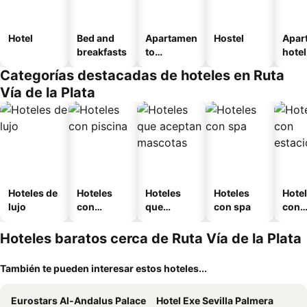
Hotel
Bed and
Apartamen
Hostel
Apar
breakfasts
to
hotel
amueblad
Categorías destacadas de hoteles en Ruta
o
Vía de la Plata
Hoteles de
Hoteles
Hoteles
Hoteles
Hote
lujo
con
que
con spa
con
piscina
aceptan
esta
mascotas
mien
Hoteles baratos cerca de Ruta Vía de la Plata
También te pueden interesar estos hoteles...
Eurostars Al-Andalus Palace
Hotel Exe Sevilla Palmera