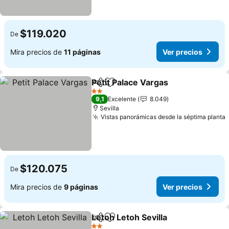
$119.020
De
Mira precios de
11 páginas
Ver precios
Petit Palace Vargas
Compartir
Agregar a favoritos
Ver pre
2 Estrellas
9,1
Excelente
8.049
Sevilla
Vistas panorámicas desde la séptima planta
$120.075
De
Mira precios de
9 páginas
Ver precios
Letoh Letoh Sevilla
Compartir
Agregar a favoritos
Ver pre