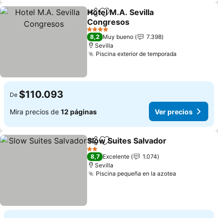
Hotel M.A. Sevilla
Compartir
Agregar a favoritos
Congresos
Ver precios
4 Estrellas
8,2
Muy bueno
7.398
Sevilla
Piscina exterior de temporada
Ver precio
$110.093
De
Mira precios de
12 páginas
Ver precios
Slow Suites Salvador
Compartir
Agregar a favoritos
Ver p
2 Estrellas
8,7
Excelente
1.074
Sevilla
Piscina pequeña en la azotea
Ver precios