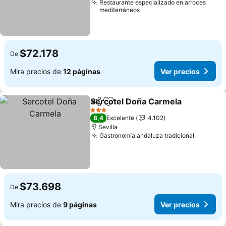
Restaurante especializado en arroces
mediterráneos
$72.178
De
Mira precios de
12 páginas
Ver precios
Sercotel Doña Carmela
Compartir
Agregar a favoritos
Ver
3 Estrellas
8,4
Excelente
4.102
Sevilla
Gastronomía andaluza tradicional
Ver prec
$73.698
De
Mira precios de
9 páginas
Ver precios