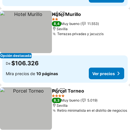
Hotel Murillo
Compartir
Agregar a favoritos
Ver precios
2 Estrellas
8,4
Muy bueno
11.553
Sevilla
Terrazas privadas y jacuzzis
Ver precios
Opción destacada
$106.326
De
Mira precios de
10 páginas
Ver precios
Porcel Torneo
Compartir
Agregar a favoritos
Ver precios
4 Estrellas
8,3
Muy bueno
5.019
Sevilla
Retiro minimalista en el distrito de negocios
V