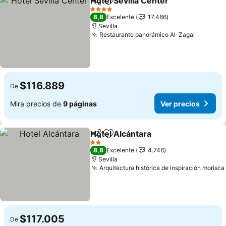
Hotel Sevilla Center
Compartir
Agregar a favoritos
Ver pr
4 Estrellas
8,8
Excelente
17.486
Sevilla
Restaurante panorámico Al-Zagal
Ver prec
$116.889
De
Mira precios de
9 páginas
Ver precios
Hotel Alcántara
Compartir
Agregar a favoritos
Ver precio
2 Estrellas
8,8
Excelente
4.746
Sevilla
Arquitectura histórica de inspiración morisca
$117.005
De