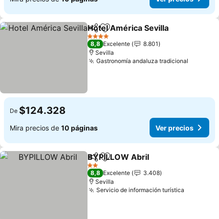
Hotel América Sevilla
Compartir
Agregar a favoritos
Ver p
4 Estrellas
8,8
Excelente
8.801
Sevilla
Gastronomía andaluza tradicional
Ver prec
$124.328
De
Mira precios de
10 páginas
Ver precios
BYPILLOW Abril
Compartir
Agregar a favoritos
Ver precio
2 Estrellas
8,8
Excelente
3.408
Sevilla
Servicio de información turística
Ver preci