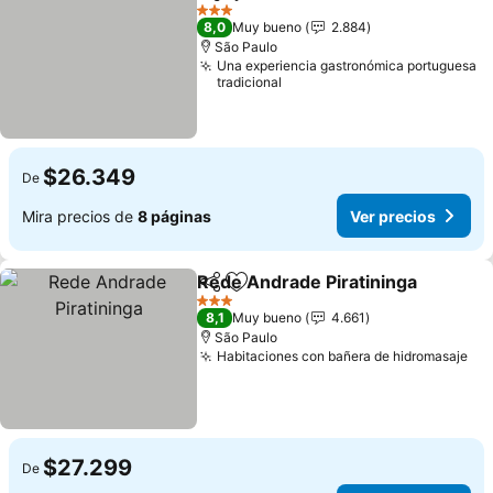
Compartir
Agregar a favoritos
3 Estrellas
8,0
Muy bueno
2.884
São Paulo
Una experiencia gastronómica portuguesa
tradicional
$26.349
De
Mira precios de
8 páginas
Ver precios
Rede Andrade Piratininga
Compartir
Agregar a favoritos
3 Estrellas
8,1
Muy bueno
4.661
São Paulo
Habitaciones con bañera de hidromasaje
$27.299
De