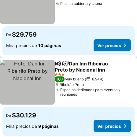
Piscina cubierta y sauna
$29.759
De
Mira precios de
10 páginas
Ver precios
Hotel Dan Inn Ribeirão
Compartir
Agregar a favoritos
Preto by Nacional Inn
3 Estrellas
8,0
Muy bueno
8.944
Ribeirão Preto
Espacios dedicados para eventos y
reuniones
$30.129
De
Mira precios de
9 páginas
Ver precios