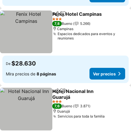
Fenix Hotel Campinas
Compartir
Agregar a favoritos
3 Estrellas
7,8
Bueno
5.266
Campinas
Espacios dedicados para eventos y
reuniones
$28.630
De
Mira precios de
8 páginas
Ver precios
Hotel Nacional Inn
Compartir
Agregar a favoritos
Guarujá
3 Estrellas
7,6
Bueno
3.871
Guarujá
Servicios para toda la familia