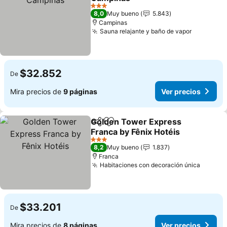
3 Estrellas
8,0
Muy bueno
5.843
Campinas
Sauna relajante y baño de vapor
$32.852
De
Mira precios de
9 páginas
Ver precios
Golden Tower Express
Compartir
Agregar a favoritos
Franca by Fênix Hotéis
3 Estrellas
8,2
Muy bueno
1.837
Franca
Habitaciones con decoración única
$33.201
De
Mira precios de
8 páginas
Ver precios