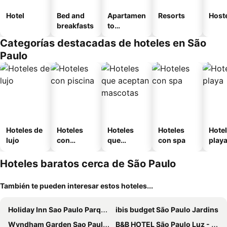
Hotel
Bed and
Apartamen
Resorts
Host
breakfasts
to
amueblad
Categorías destacadas de hoteles en São
o
Paulo
Hoteles de
Hoteles
Hoteles
Hoteles
Hotel
lujo
con
que
con spa
play
piscina
aceptan
mascotas
Hoteles baratos cerca de São Paulo
También te pueden interesar estos hoteles...
Holiday Inn Sao Paulo Parque Anhembi By Ihg
ibis budget São Paulo Jardins
Wyndham Garden Sao Paulo Convention Nortel
B&B HOTEL São Paulo Luz - Centro