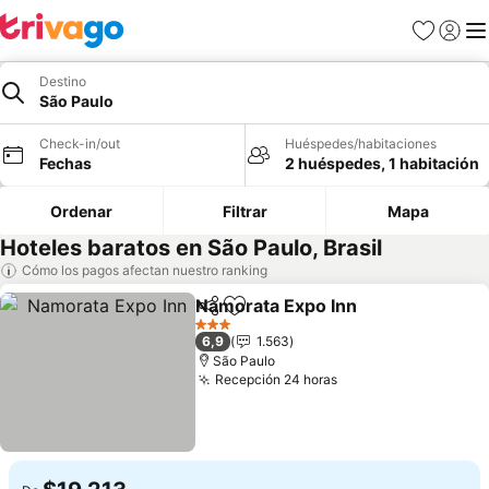
Favoritos
Iniciar 
Me
Destino
São Paulo
Check-in/out
Huéspedes/habitaciones
Fechas
2 huéspedes, 1 habitación
Ordenar
Filtrar
Mapa
Hoteles baratos en São Paulo, Brasil
Cómo los pagos afectan nuestro ranking
Namorata Expo Inn
Compartir
Agregar a favoritos
3 Estrellas
6,9
1.563
São Paulo
Recepción 24 horas