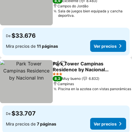
8,9
Excelente
8.483
Campos do Jordão
Sala de juegos bien equipada y cancha
deportiva.
$33.676
De
Mira precios de
11 páginas
Ver precios
Park Tower Campinas
Compartir
Agregar a favoritos
Residence by Nacional
Inn
3 Estrellas
8,2
Muy bueno
6.832
Campinas
Piscina en la azotea con vistas panorámicas
$33.707
De
Mira precios de
7 páginas
Ver precios