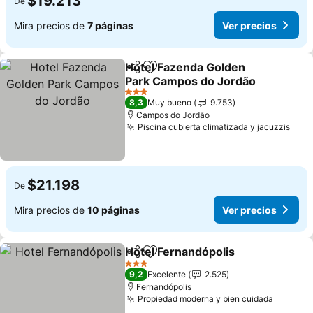
$19.213
De
Mira precios de
7 páginas
Ver precios
Hotel Fazenda Golden
Compartir
Agregar a favoritos
Park Campos do Jordão
3 Estrellas
8,3
Muy bueno
9.753
Campos do Jordão
Piscina cubierta climatizada y jacuzzis
$21.198
De
Mira precios de
10 páginas
Ver precios
Hotel Fernandópolis
Compartir
Agregar a favoritos
3 Estrellas
9,2
Excelente
2.525
Fernandópolis
Propiedad moderna y bien cuidada