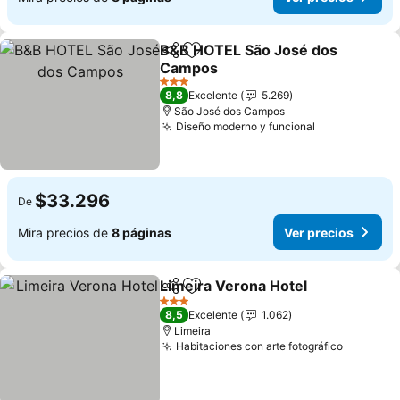
B&B HOTEL São José dos
Compartir
Agregar a favoritos
Campos
3 Estrellas
8,8
Excelente
5.269
São José dos Campos
Diseño moderno y funcional
$33.296
De
Mira precios de
8 páginas
Ver precios
Limeira Verona Hotel
Compartir
Agregar a favoritos
3 Estrellas
8,5
Excelente
1.062
Limeira
Habitaciones con arte fotográfico