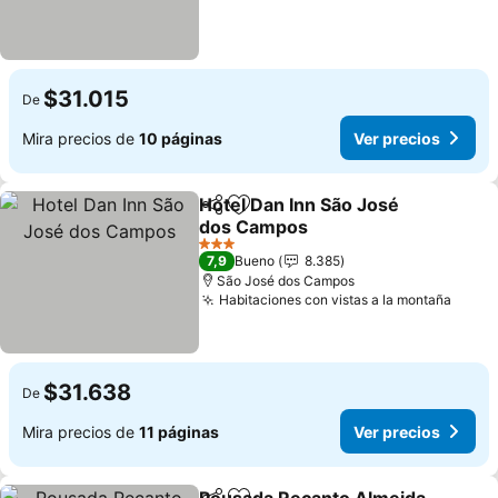
$31.015
De
Mira precios de
10 páginas
Ver precios
Hotel Dan Inn São José
Compartir
Agregar a favoritos
dos Campos
3 Estrellas
7,9
Bueno
8.385
São José dos Campos
Habitaciones con vistas a la montaña
$31.638
De
Mira precios de
11 páginas
Ver precios