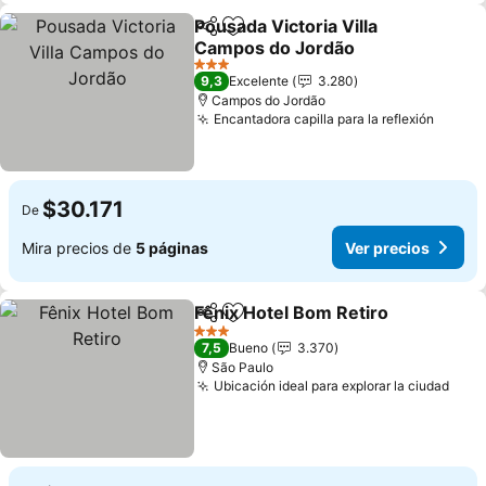
Pousada Victoria Villa
Compartir
Agregar a favoritos
Campos do Jordão
3 Estrellas
9,3
Excelente
3.280
Campos do Jordão
Encantadora capilla para la reflexión
$30.171
De
Mira precios de
5 páginas
Ver precios
Fênix Hotel Bom Retiro
Compartir
Agregar a favoritos
3 Estrellas
7,5
Bueno
3.370
São Paulo
Ubicación ideal para explorar la ciudad