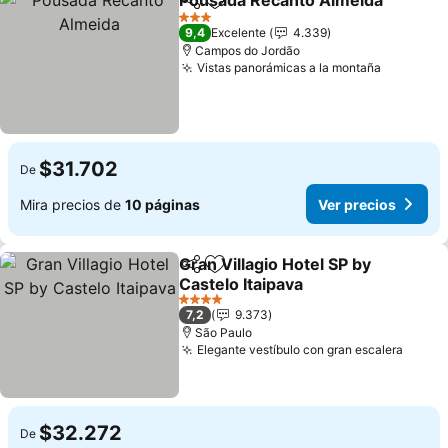
Pousada Recanto Almeida
Compartir
Agregar a favoritos
3 Estrellas
9,4
Excelente
4.339
Campos do Jordão
Vistas panorámicas a la montaña
$31.702
De
Mira precios de
10 páginas
Ver precios
Gran Villagio Hotel SP by
Compartir
Agregar a favoritos
Castelo Itaipava
4 Estrellas
7,2
9.373
São Paulo
Elegante vestíbulo con gran escalera
$32.272
De