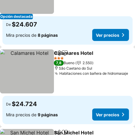
Opción destacada
$24.607
De
Mira precios de
8 páginas
Ver precios
Calamares Hotel
Compartir
Agregar a favoritos
3 Estrellas
7,8
Bueno
2.550
São Caetano do Sul
Habitaciones con bañera de hidromasaje
$24.724
De
Mira precios de
9 páginas
Ver precios
San Michel Hotel