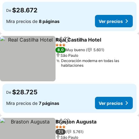
$28.672
De
Mira precios de
8 páginas
Ver precios
Real Castilha Hotel
Compartir
Agregar a favoritos
3 Estrellas
8,0
Muy bueno
5.601
São Paulo
Decoración moderna en todas las
habitaciones
$28.725
De
Mira precios de
7 páginas
Ver precios
Braston Augusta
Compartir
Agregar a favoritos
3 Estrellas
7,1
5.761
São Paulo