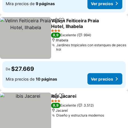
Mira precios de
9 páginas
Ver precios
Velinn Feiticeira Praia
Compartir
Agregar a favoritos
Hotel, Ilhabela
3 Estrellas
8,9
Excelente
994
Ilhabela
Jardines tropicales con estanques de peces
koi
$27.669
De
Mira precios de
10 páginas
Ver precios
ibis Jacarei
Compartir
Agregar a favoritos
3 Estrellas
8,9
Excelente
3.512
Jacareí
Diseño y estructura modernos