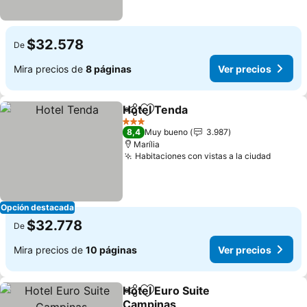
$32.578
De
Mira precios de
8 páginas
Ver precios
Hotel Tenda
Compartir
Agregar a favoritos
3 Estrellas
8,4
Muy bueno
3.987
Marília
Habitaciones con vistas a la ciudad
Opción destacada
$32.778
De
Mira precios de
10 páginas
Ver precios
Hotel Euro Suite
Compartir
Agregar a favoritos
Campinas