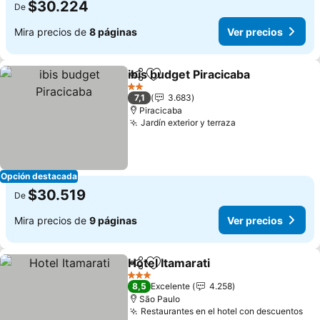
$30.224
De
Mira precios de
8 páginas
Ver precios
ibis budget Piracicaba
Compartir
Agregar a favoritos
2 Estrellas
7,1
3.683
Piracicaba
Jardín exterior y terraza
Opción destacada
$30.519
De
Mira precios de
9 páginas
Ver precios
Hotel Itamarati
Compartir
Agregar a favoritos
3 Estrellas
8,5
Excelente
4.258
São Paulo
Restaurantes en el hotel con descuentos