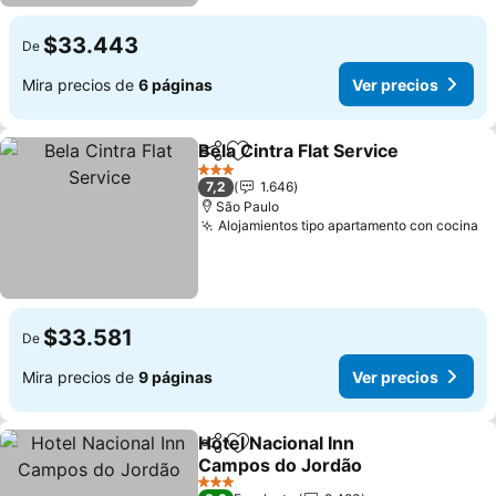
$33.443
De
Mira precios de
6 páginas
Ver precios
Bela Cintra Flat Service
Compartir
Agregar a favoritos
3 Estrellas
7,2
1.646
São Paulo
Alojamientos tipo apartamento con cocina
$33.581
De
Mira precios de
9 páginas
Ver precios
Hotel Nacional Inn
Compartir
Agregar a favoritos
Campos do Jordão
3 Estrellas