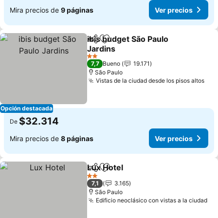
Mira precios de
9 páginas
Ver precios
ibis budget São Paulo
Compartir
Agregar a favoritos
Jardins
2 Estrellas
7,7
Bueno
19.171
São Paulo
Vistas de la ciudad desde los pisos altos
Opción destacada
$32.314
De
Mira precios de
8 páginas
Ver precios
Lux Hotel
Compartir
Agregar a favoritos
2 Estrellas
7,1
3.165
São Paulo
Edificio neoclásico con vistas a la ciudad