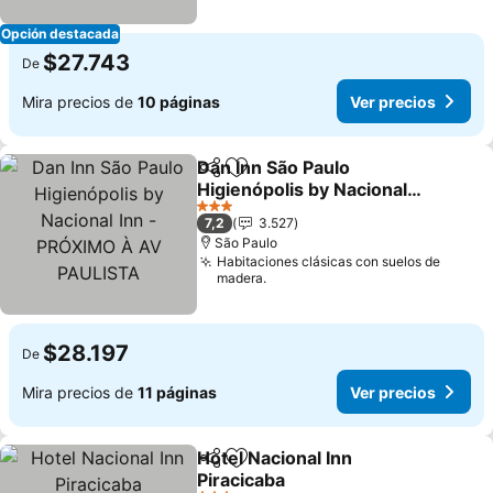
Opción destacada
$27.743
De
Mira precios de
10 páginas
Ver precios
Dan Inn São Paulo
Compartir
Agregar a favoritos
Higienópolis by Nacional
Inn - PRÓXIMO À AV
3 Estrellas
7,2
3.527
PAULISTA
São Paulo
Habitaciones clásicas con suelos de
madera.
$28.197
De
Mira precios de
11 páginas
Ver precios
Hotel Nacional Inn
Compartir
Agregar a favoritos
Piracicaba