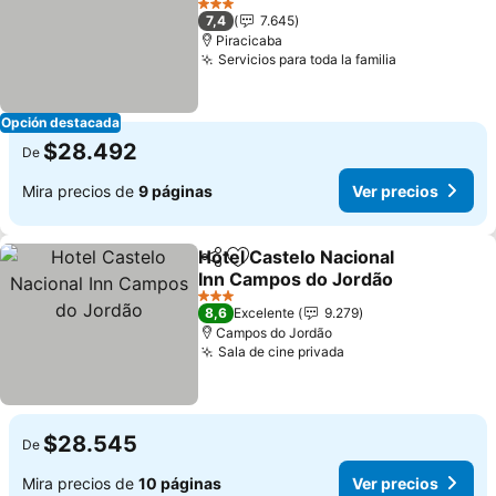
3 Estrellas
7,4
7.645
Piracicaba
Servicios para toda la familia
Opción destacada
$28.492
De
Mira precios de
9 páginas
Ver precios
Hotel Castelo Nacional
Compartir
Agregar a favoritos
Inn Campos do Jordão
3 Estrellas
8,6
Excelente
9.279
Campos do Jordão
Sala de cine privada
$28.545
De
Mira precios de
10 páginas
Ver precios