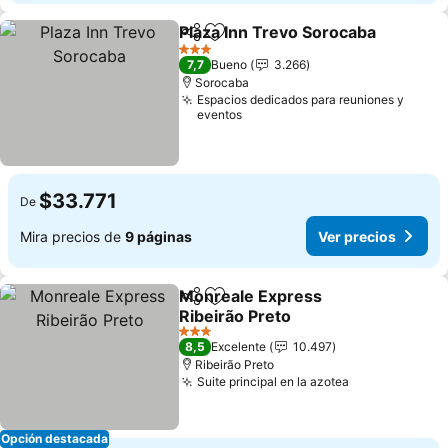
Plaza Inn Trevo Sorocaba
Compartir
Agregar a favoritos
3 Estrellas
7,7
Bueno
3.266
Sorocaba
Espacios dedicados para reuniones y
eventos
$33.771
De
Mira precios de
9 páginas
Ver precios
Monreale Express
Compartir
Agregar a favoritos
Ribeirão Preto
3 Estrellas
8,5
Excelente
10.497
Ribeirão Preto
Suite principal en la azotea
Opción destacada