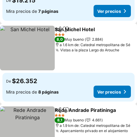
$19.215
De
Mira precios de
7 páginas
Ver precios
San Michel Hotel
Compartir
Agregar a favoritos
Ver preci
3 Estrellas
8,0
Muy bueno
2.884
a 1.6 km de: Catedral metropolitana de Sé
Vistas a la plaza Largo do Arouche
Ver pre
$26.352
De
Mira precios de
8 páginas
Ver precios
Rede Andrade Piratininga
Compartir
Agregar a favoritos
3 Estrellas
8,1
Muy bueno
4.661
a 1.9 km de: Catedral metropolitana de Sé
Aparcamiento privado en el alojamiento
Ver