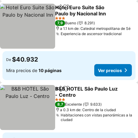
Hotel Euro Suite São
Compartir
Agregar a favoritos
Paulo by Nacional Inn
Ver precios
3 Estrellas
7,9
Bueno
8.291
a 1.1 km de: Catedral metropolitana de Sé
Experiencia de ascensor tradicional
Ver pr
$40.932
De
Mira precios de
10 páginas
Ver precios
B&B HOTEL São Paulo Luz
Compartir
Agregar a favoritos
- Centro
Ver precios
3 Estrellas
8,7
Excelente
9.633
a 0.3 km de: Centro de la ciudad
Habitaciones con vistas panorámicas a la
ciudad