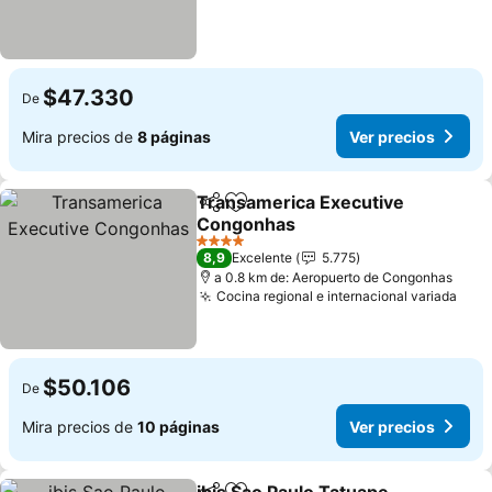
$47.330
De
Mira precios de
8 páginas
Ver precios
Transamerica Executive
Compartir
Agregar a favoritos
Congonhas
Ver precios
4 Estrellas
8,9
Excelente
5.775
a 0.8 km de: Aeropuerto de Congonhas
Cocina regional e internacional variada
Ver 
$50.106
De
Mira precios de
10 páginas
Ver precios