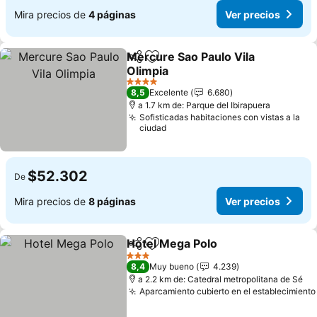
Mira precios de
4 páginas
Ver precios
Mercure Sao Paulo Vila
Compartir
Agregar a favoritos
Olimpia
Ver precios
4 Estrellas
8,5
Excelente
6.680
a 1.7 km de: Parque del Ibirapuera
Sofisticadas habitaciones con vistas a la
ciudad
$52.302
De
Mira precios de
8 páginas
Ver precios
Hotel Mega Polo
Compartir
Agregar a favoritos
Ver preci
3 Estrellas
8,4
Muy bueno
4.239
a 2.2 km de: Catedral metropolitana de Sé
Aparcamiento cubierto en el establecimiento