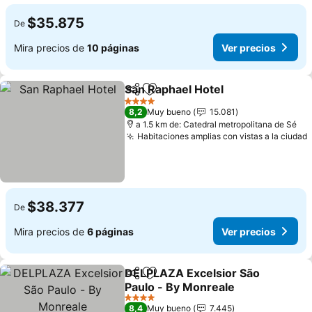
$35.875
De
Mira precios de
10 páginas
Ver precios
San Raphael Hotel
Compartir
Agregar a favoritos
Ver prec
4 Estrellas
8,2
Muy bueno
15.081
a 1.5 km de: Catedral metropolitana de Sé
Habitaciones amplias con vistas a la ciudad
$38.377
De
Mira precios de
6 páginas
Ver precios
DELPLAZA Excelsior São
Compartir
Agregar a favoritos
Paulo - By Monreale
Ver precios
4 Estrellas
8,4
Muy bueno
7.445