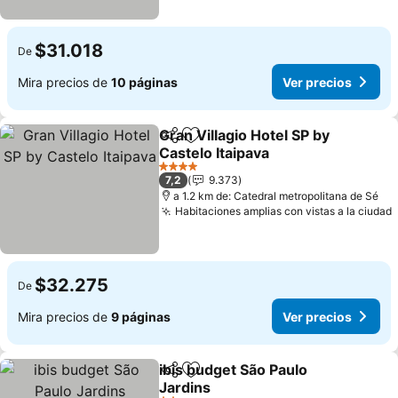
$31.018
De
Mira precios de
10 páginas
Ver precios
Gran Villagio Hotel SP by
Compartir
Agregar a favoritos
Castelo Itaipava
Ver precios
4 Estrellas
7,2
9.373
a 1.2 km de: Catedral metropolitana de Sé
Habitaciones amplias con vistas a la ciudad
$32.275
De
Mira precios de
9 páginas
Ver precios
ibis budget São Paulo
Compartir
Agregar a favoritos
Jardins