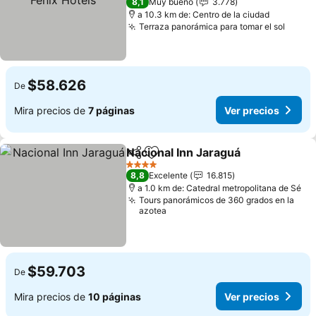
8,1
Muy bueno
3.778
a 10.3 km de: Centro de la ciudad
Terraza panorámica para tomar el sol
Ver p
$58.626
De
Mira precios de
7 páginas
Ver precios
Nacional Inn Jaraguá
Compartir
Agregar a favoritos
Ver p
4 Estrellas
8,8
Excelente
16.815
a 1.0 km de: Catedral metropolitana de Sé
Tours panorámicos de 360 grados en la
azotea
$59.703
De
Mira precios de
10 páginas
Ver precios