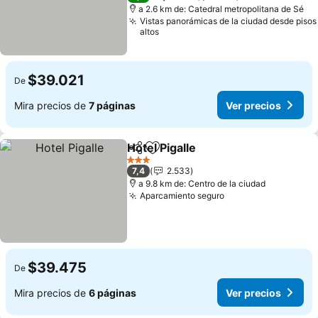
a 2.6 km de: Catedral metropolitana de Sé
Vistas panorámicas de la ciudad desde pisos
altos
$39.021
De
Mira precios de
7 páginas
Ver precios
Hotel Pigalle
Compartir
Agregar a favoritos
Ver precios
3 Estrellas
7,4
2.533
a 9.8 km de: Centro de la ciudad
Aparcamiento seguro
Ver precios
$39.475
De
Mira precios de
6 páginas
Ver precios