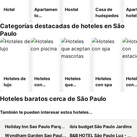
Hotel
Apartamen
Hostel
Casa de
Apar
to
huéspedes
hotel
amueblad
Categorías destacadas de hoteles en São
o
Paulo
Hoteles de
Hoteles
Hoteles
Hoteles
Hote
lujo
con
que
con spa
con
piscina
aceptan
esta
mascotas
mien
Hoteles baratos cerca de São Paulo
También te pueden interesar estos hoteles...
Holiday Inn Sao Paulo Parque Anhembi By Ihg
ibis budget São Paulo Jardins
Wyndham Garden Sao Paulo Convention Nortel
B&B HOTEL São Paulo Luz - Centro