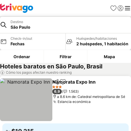
Favoritos
Iniciar 
Me
Destino
São Paulo
Check-in/out
Huéspedes/habitaciones
Fechas
2 huéspedes, 1 habitación
Ordenar
Filtrar
Mapa
Hoteles baratos en São Paulo, Brasil
Cómo los pagos afectan nuestro ranking
Namorata Expo Inn
Compartir
Agregar a favoritos
Ver pre
3 Estrellas
6,9
1.563
a 8.6 km de: Catedral metropolitana de Sé
Estancia económica
Ver precios