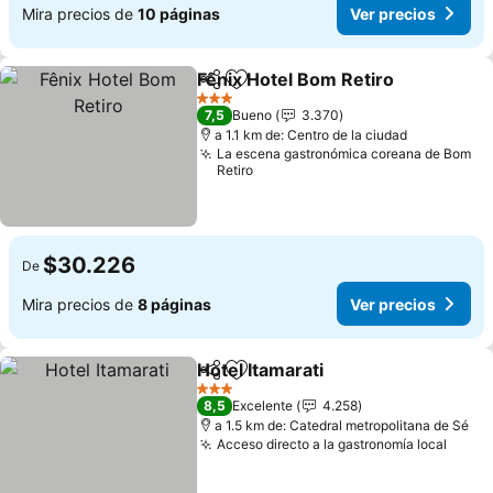
Mira precios de
10 páginas
Ver precios
Fênix Hotel Bom Retiro
Compartir
Agregar a favoritos
Ver
3 Estrellas
7,5
Bueno
3.370
a 1.1 km de: Centro de la ciudad
La escena gastronómica coreana de Bom
Retiro
$30.226
De
Mira precios de
8 páginas
Ver precios
Hotel Itamarati
Compartir
Agregar a favoritos
Ver precios
3 Estrellas
8,5
Excelente
4.258
a 1.5 km de: Catedral metropolitana de Sé
Acceso directo a la gastronomía local
Ver p