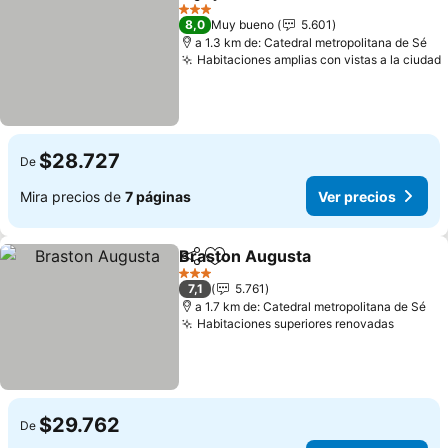
Compartir
Agregar a favoritos
Ver pre
3 Estrellas
8,0
Muy bueno
5.601
a 1.3 km de: Catedral metropolitana de Sé
Habitaciones amplias con vistas a la ciudad
$28.727
De
Mira precios de
7 páginas
Ver precios
Braston Augusta
Compartir
Agregar a favoritos
Ver preci
3 Estrellas
7,1
5.761
a 1.7 km de: Catedral metropolitana de Sé
Habitaciones superiores renovadas
Ver pre
$29.762
De