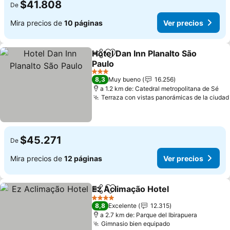
$41.808
De
Mira precios de
10 páginas
Ver precios
Hotel Dan Inn Planalto São
Compartir
Agregar a favoritos
Paulo
Ver precios
3 Estrellas
8,3
Muy bueno
16.256
a 1.2 km de: Catedral metropolitana de Sé
Terraza con vistas panorámicas de la ciudad
$45.271
De
Mira precios de
12 páginas
Ver precios
Ez Aclimação Hotel
Compartir
Agregar a favoritos
Ver pre
4 Estrellas
8,8
Excelente
12.315
a 2.7 km de: Parque del Ibirapuera
Gimnasio bien equipado
Ver precios