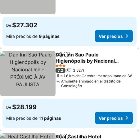
$27.302
De
Mira precios de
9 páginas
Ver precios
Dan Inn São Paulo
Compartir
Agregar a favoritos
Higienópolis by Nacional
Inn - PRÓXIMO À AV
Ver precios
3 Estrellas
7,2
3.527
PAULISTA
a 1.6 km de: Catedral metropolitana de Sé
Ambiente animado en el distrito de
Consolação
$28.199
De
Mira precios de
11 páginas
Ver precios
Real Castilha Hotel