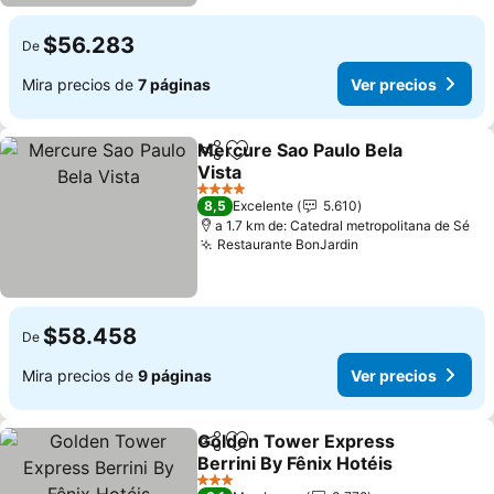
$56.283
De
Mira precios de
7 páginas
Ver precios
Mercure Sao Paulo Bela
Compartir
Agregar a favoritos
Vista
Ver precios
4 Estrellas
8,5
Excelente
5.610
a 1.7 km de: Catedral metropolitana de Sé
Restaurante BonJardin
Ver precios
$58.458
De
Mira precios de
9 páginas
Ver precios
Golden Tower Express
Compartir
Agregar a favoritos
Berrini By Fênix Hotéis
Ver precios
3 Estrellas