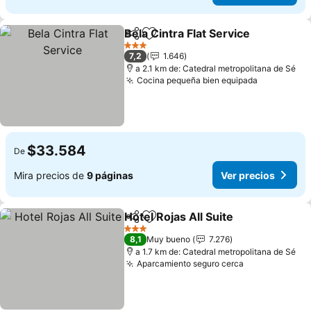
Bela Cintra Flat Service
Compartir
Agregar a favoritos
Ver
3 Estrellas
7,2
1.646
a 2.1 km de: Catedral metropolitana de Sé
Cocina pequeña bien equipada
Ver preci
$33.584
De
Mira precios de
9 páginas
Ver precios
Hotel Rojas All Suite
Compartir
Agregar a favoritos
Ver pr
3 Estrellas
8,1
Muy bueno
7.276
a 1.7 km de: Catedral metropolitana de Sé
Aparcamiento seguro cerca
Ver precios