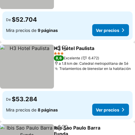
$52.704
De
Mira precios de
9 páginas
Ver precios
H3 Hotel Paulista
Compartir
Agregar a favoritos
Ver preci
3 Estrellas
8,6
Excelente
6.472
a 1.8 km de: Catedral metropolitana de Sé
Tratamientos de bienestar en la habitación
V
$53.284
De
Mira precios de
8 páginas
Ver precios
Ibis Sao Paulo Barra
Compartir
Agregar a favoritos
Funda