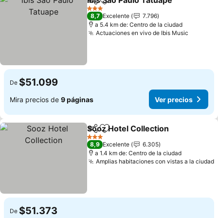
ibis Sao Paulo Tatuape
Compartir
Agregar a favoritos
Ver
3 Estrellas
8,7
Excelente
7.796
a 5.4 km de: Centro de la ciudad
Actuaciones en vivo de Ibis Music
Ver pre
$51.099
De
Mira precios de
9 páginas
Ver precios
Sooz Hotel Collection
Compartir
Agregar a favoritos
Ver 
3 Estrellas
8,9
Excelente
6.305
a 1.4 km de: Centro de la ciudad
Amplias habitaciones con vistas a la ciudad
V
$51.373
De