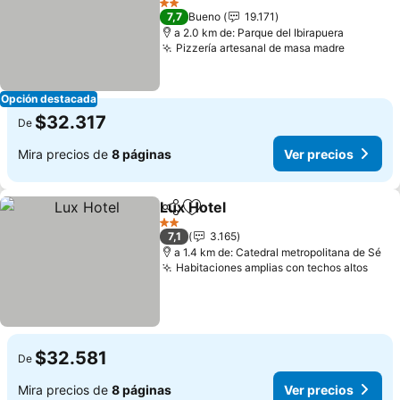
Ver precios
2 Estrellas
7,7
Bueno
19.171
a 2.0 km de: Parque del Ibirapuera
Pizzería artesanal de masa madre
Ver prec
Opción destacada
$32.317
De
Mira precios de
8 páginas
Ver precios
Lux Hotel
Compartir
Agregar a favoritos
Ver precios
2 Estrellas
7,1
3.165
a 1.4 km de: Catedral metropolitana de Sé
Habitaciones amplias con techos altos
Ver 
$32.581
De
Mira precios de
8 páginas
Ver precios