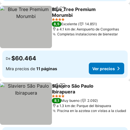
Blue Tree Premium
Compartir
Agregar a favoritos
Morumbi
Ver precios
4 Estrellas
8,5
Excelente
14.851
a 4.1 km de: Aeropuerto de Congonhas
Completas instalaciones de bienestar
Ver p
$60.464
De
Mira precios de
11 páginas
Ver precios
Slaviero São Paulo
Compartir
Agregar a favoritos
Ibirapuera
Ver precios
4 Estrellas
8,1
Muy bueno
2.092
a 1.3 km de: Parque del Ibirapuera
Piscina en la azotea con vistas a la ciudad
V