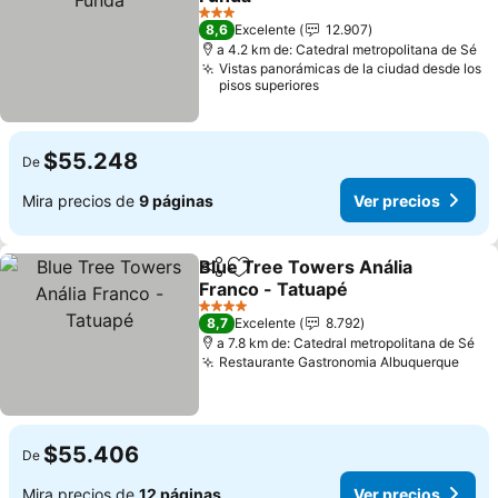
Ver precios
3 Estrellas
8,6
Excelente
12.907
a 4.2 km de: Catedral metropolitana de Sé
Vistas panorámicas de la ciudad desde los
pisos superiores
$55.248
De
Mira precios de
9 páginas
Ver precios
Blue Tree Towers Anália
Compartir
Agregar a favoritos
Franco - Tatuapé
Ver precios
4 Estrellas
8,7
Excelente
8.792
a 7.8 km de: Catedral metropolitana de Sé
Restaurante Gastronomia Albuquerque
Ver 
$55.406
De
Mira precios de
12 páginas
Ver precios