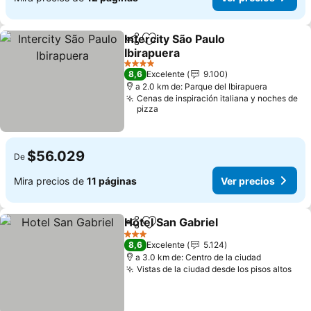
Intercity São Paulo
Compartir
Agregar a favoritos
Ibirapuera
Ver precios
4 Estrellas
8,6
Excelente
9.100
a 2.0 km de: Parque del Ibirapuera
Cenas de inspiración italiana y noches de
pizza
$56.029
De
Mira precios de
11 páginas
Ver precios
Hotel San Gabriel
Compartir
Agregar a favoritos
Ver preci
3 Estrellas
8,6
Excelente
5.124
a 3.0 km de: Centro de la ciudad
Vistas de la ciudad desde los pisos altos
Ver