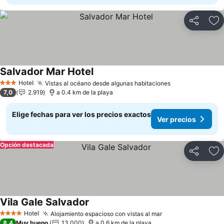
Compartir
Ag
Salvador Mar Hotel
Hotel
Vistas al océano desde algunas habitaciones
3 Estrellas
7,0
2.919
a 0.4 km de la playa
Elige fechas para ver los precios exactos
Ver precios
Opción destacada
Compartir
Ag
Vila Gale Salvador
Hotel
Alojamiento espacioso con vistas al mar
4 Estrellas
8,4
Muy bueno
13.000
a 0.6 km de la playa