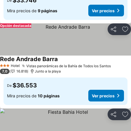
$33.746
De
Mira precios de
9 páginas
Ver precios
Opción destacada
Compartir
Ag
Rede Andrade Barra
Hotel
Vistas panorámicas de la Bahía de Todos los Santos
3 Estrellas
7,0
16.818
Junto a la playa
$36.553
De
Mira precios de
10 páginas
Ver precios
Compartir
Ag