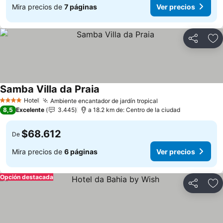
Mira precios de
7 páginas
Ver precios
Compartir
Ag
Samba Villa da Praia
Hotel
Ambiente encantador de jardín tropical
4 Estrellas
8,5
Excelente
3.445
a 18.2 km de: Centro de la ciudad
$68.612
De
Mira precios de
6 páginas
Ver precios
Opción destacada
Compartir
Ag