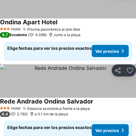
Ondina Apart Hotel
Hotel
Piscina panorámica al aire libre
3 Estrellas
8,7
Excelente
4.099
Junto a la playa
Elige fechas para ver los precios exactos
Ver precios
Compartir
Ag
Rede Andrade Ondina Salvador
Hotel
Estancia económica frente a la playa
3 Estrellas
6,4
2.792
a 0.1 km de la playa
Elige fechas para ver los precios exactos
Ver precios