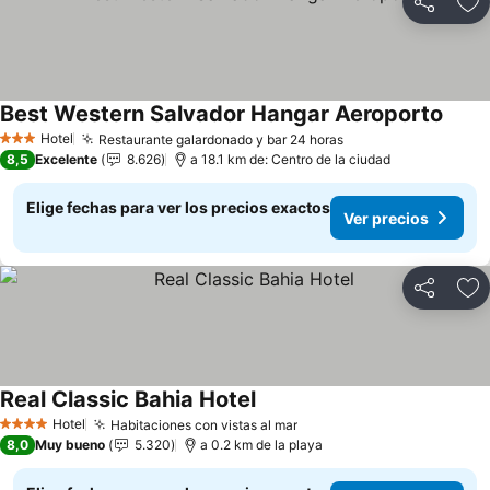
Compartir
Ag
Best Western Salvador Hangar Aeroporto
Hotel
Restaurante galardonado y bar 24 horas
3 Estrellas
8,5
Excelente
8.626
a 18.1 km de: Centro de la ciudad
Elige fechas para ver los precios exactos
Ver precios
Compartir
Ag
Real Classic Bahia Hotel
Hotel
Habitaciones con vistas al mar
4 Estrellas
8,0
Muy bueno
5.320
a 0.2 km de la playa