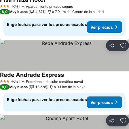
Hotel
Aparcamiento privado seguro
3 Estrellas
8,0
Muy bueno
4.671
a 7.0 km de: Centro de la ciudad
Elige fechas para ver los precios exactos
Ver precios
Compartir
Ag
Rede Andrade Express
Hotel
Experiencia de suite temática naval
3 Estrellas
8,0
Muy bueno
12.228
a 0.1 km de la playa
Elige fechas para ver los precios exactos
Ver precios
Compartir
Ag