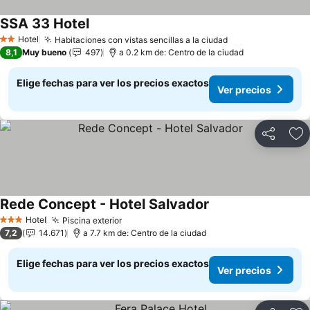
SSA 33 Hotel
Hotel
Habitaciones con vistas sencillas a la ciudad
2 Estrellas
8,1
Muy bueno
497
a 0.2 km de: Centro de la ciudad
Elige fechas para ver los precios exactos
Ver precios
Compartir
Ag
Rede Concept - Hotel Salvador
Hotel
Piscina exterior
3 Estrellas
7,2
14.671
a 7.7 km de: Centro de la ciudad
Elige fechas para ver los precios exactos
Ver precios