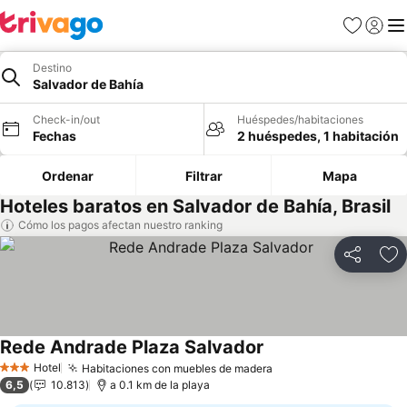
Favoritos
Iniciar 
Me
Destino
Salvador de Bahía
Check-in/out
Huéspedes/habitaciones
Fechas
2 huéspedes, 1 habitación
Ordenar
Filtrar
Mapa
Hoteles baratos en Salvador de Bahía, Brasil
Cómo los pagos afectan nuestro ranking
Compartir
Ag
Rede Andrade Plaza Salvador
Hotel
Habitaciones con muebles de madera
3 Estrellas
6,5
10.813
a 0.1 km de la playa