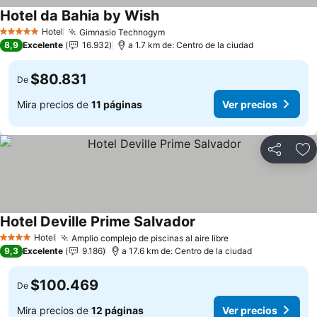
Hotel da Bahia by Wish
Hotel
Gimnasio Technogym
5 Estrellas
8,9
Excelente
16.932
a 1.7 km de: Centro de la ciudad
$80.831
De
Mira precios de
11 páginas
Ver precios
Compartir
Ag
Hotel Deville Prime Salvador
Hotel
Amplio complejo de piscinas al aire libre
4 Estrellas
9,3
Excelente
9.186
a 17.6 km de: Centro de la ciudad
$100.469
De
Mira precios de
12 páginas
Ver precios