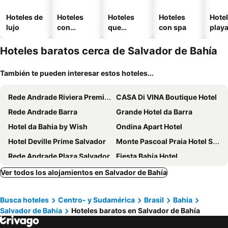
Hoteles de
Hoteles
Hoteles
Hoteles
Hotel
lujo
con
que
con spa
play
piscina
aceptan
mascotas
Hoteles baratos cerca de Salvador de Bahía
También te pueden interesar estos hoteles...
Rede Andrade Riviera Premium
CASA Di VINA Boutique Hotel
Rede Andrade Barra
Grande Hotel da Barra
Hotel da Bahia by Wish
Ondina Apart Hotel
Hotel Deville Prime Salvador
Monte Pascoal Praia Hotel Salvador
Rede Andrade Plaza Salvador
Fiesta Bahia Hotel
Portobello Ondina Praia
Rede Andrade Mar Hotel
Ver todos los alojamientos en Salvador de Bahía
Hit Hotel
Sol Victoria Marina
Busca hoteles
Centro- y Sudamérica
Brasil
Bahia
Novotel Salvador Rio Vermelho
Pisa Plaza Hotel
Salvador de Bahía
Hoteles baratos en Salvador de Bahía
Catussaba Business
Hotel Porto Salvador