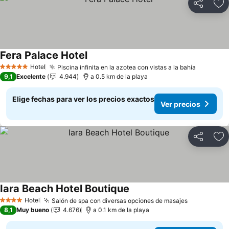
Compartir
Ag
Fera Palace Hotel
Hotel
Piscina infinita en la azotea con vistas a la bahía
5 Estrellas
9,1
Excelente
4.944
a 0.5 km de la playa
Elige fechas para ver los precios exactos
Ver precios
Compartir
Ag
Iara Beach Hotel Boutique
Hotel
Salón de spa con diversas opciones de masajes
4 Estrellas
8,1
Muy bueno
4.676
a 0.1 km de la playa