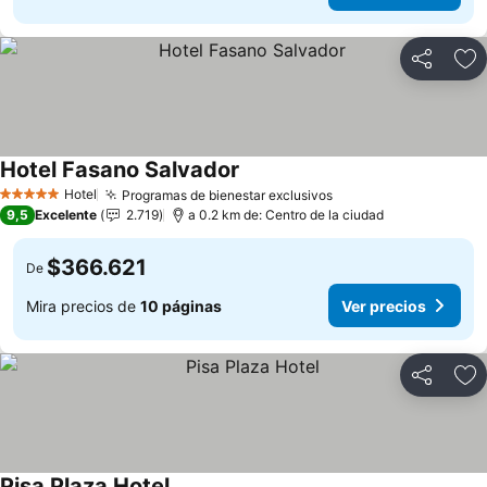
Compartir
Ag
Hotel Fasano Salvador
Hotel
Programas de bienestar exclusivos
5 Estrellas
9,5
Excelente
2.719
a 0.2 km de: Centro de la ciudad
$366.621
De
Mira precios de
10 páginas
Ver precios
Compartir
Ag
Pisa Plaza Hotel