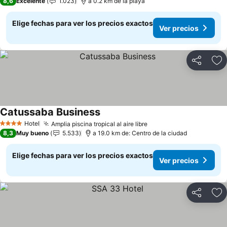
8,6
Excelente
1.023
a 0.2 km de la playa
Elige fechas para ver los precios exactos
Ver precios
Compartir
Ag
Catussaba Business
Hotel
Amplia piscina tropical al aire libre
4 Estrellas
8,3
Muy bueno
5.533
a 19.0 km de: Centro de la ciudad
Elige fechas para ver los precios exactos
Ver precios
Compartir
Ag