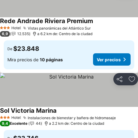
Rede Andrade Riviera Premium
Hotel
Vistas panorámicas del Atlántico Sur
3 Estrellas
6,9
12.535
a 6.2 km de: Centro de la ciudad
$23.848
De
Mira precios de
10 páginas
Ver precios
Compartir
Ag
Sol Victoria Marina
Hotel
Instalaciones de bienestar y bañera de hidromasaje
3 Estrellas
9,4
Excelente
44
a 2.2 km de: Centro de la ciudad