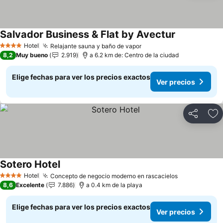
Salvador Business & Flat by Avectur
Hotel
Relajante sauna y baño de vapor
4 Estrellas
8,2
Muy bueno
2.919
a 6.2 km de: Centro de la ciudad
Elige fechas para ver los precios exactos
Ver precios
Compartir
Ag
Sotero Hotel
Hotel
Concepto de negocio moderno en rascacielos
4 Estrellas
8,6
Excelente
7.886
a 0.4 km de la playa
Elige fechas para ver los precios exactos
Ver precios