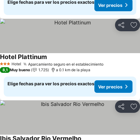
Elige fechas para ver los precios exactos
Ver precios
Compartir
Ag
Hotel Plattinum
Hotel
Aparcamiento seguro en el establecimiento
3 Estrellas
8,1
Muy bueno
1.725
a 0.1 km de la playa
Elige fechas para ver los precios exactos
Ver precios
Compartir
Ag
Ibis Salvador Rio Vermelho