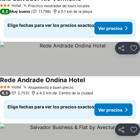
Hotel
Práctico mostrador de tours locales
3 Estrellas
8,2
Muy bueno
11.798
a 0.1 km de la playa
Elige fechas para ver los precios exactos
Ver precios
Compartir
Ag
Rede Andrade Ondina Hotel
Hotel
Alojamiento a buen precio
3 Estrellas
6,5
3.753
a 4.0 km de: Centro de la ciudad
Elige fechas para ver los precios exactos
Ver precios
Compartir
Ag