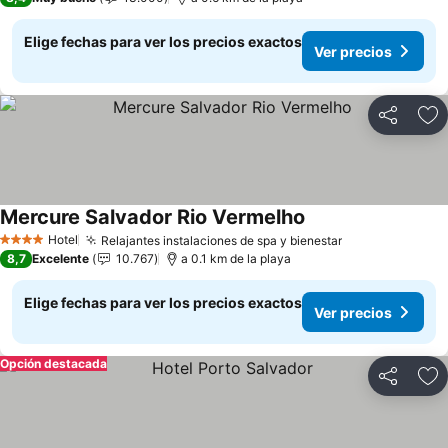
Elige fechas para ver los precios exactos
Ver precios
Compartir
Ag
Mercure Salvador Rio Vermelho
Hotel
Relajantes instalaciones de spa y bienestar
4 Estrellas
8,7
Excelente
10.767
a 0.1 km de la playa
Elige fechas para ver los precios exactos
Ver precios
Opción destacada
Compartir
Ag