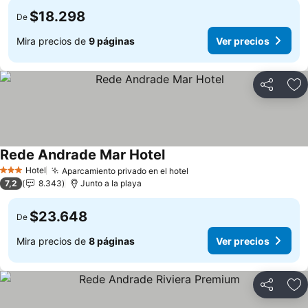
$18.298
De
Mira precios de
9 páginas
Ver precios
Compartir
Ag
Rede Andrade Mar Hotel
Hotel
Aparcamiento privado en el hotel
3 Estrellas
7,2
8.343
Junto a la playa
$23.648
De
Mira precios de
8 páginas
Ver precios
Compartir
Ag