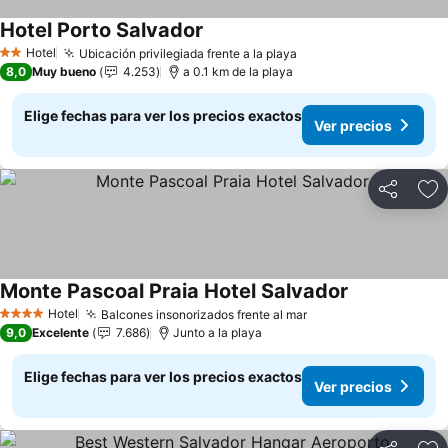
Hotel Porto Salvador
Hotel
Ubicación privilegiada frente a la playa
2 Estrellas
8,0
Muy bueno
4.253
a 0.1 km de la playa
Elige fechas para ver los precios exactos
Ver precios
Compartir
Ag
Monte Pascoal Praia Hotel Salvador
Hotel
Balcones insonorizados frente al mar
4 Estrellas
9,0
Excelente
7.686
Junto a la playa
Elige fechas para ver los precios exactos
Ver precios