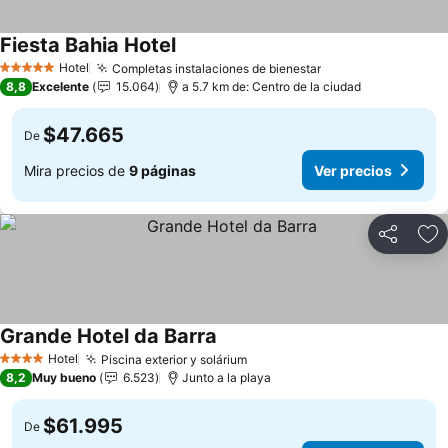
Fiesta Bahia Hotel
Hotel
Completas instalaciones de bienestar
5 Estrellas
8,8
Excelente
15.064
a 5.7 km de: Centro de la ciudad
$47.665
De
Mira precios de
9 páginas
Ver precios
Compartir
Ag
Grande Hotel da Barra
Hotel
Piscina exterior y solárium
4 Estrellas
8,2
Muy bueno
6.523
Junto a la playa
$61.995
De