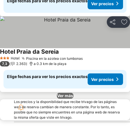
Elige fechas para ver los precios exactos
Ver precios
Compartir
Ag
Hotel Praia da Sereia
Hotel
Piscina en la azotea con tumbonas
3 Estrellas
7,3
2.363
a 0.3 km de la playa
Elige fechas para ver los precios exactos
Ver precios
Ver más
Los precios y la disponibilidad que recibe trivago de las páginas
web de reserva cambian de manera constante. Por lo tanto, es
posible que no siempre encuentres en una página web de reserva
la misma oferta que viste en trivago.