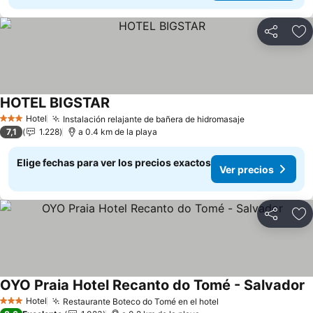
Compartir
Ag
HOTEL BIGSTAR
Hotel
Instalación relajante de bañera de hidromasaje
3 Estrellas
7,1
1.228
a 0.4 km de la playa
Elige fechas para ver los precios exactos
Ver precios
Compartir
Ag
OYO Praia Hotel Recanto do Tomé - Salvador
Hotel
Restaurante Boteco do Tomé en el hotel
3 Estrellas