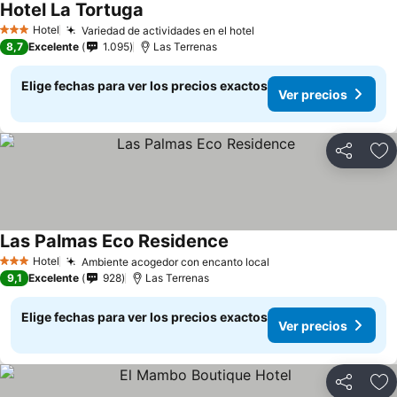
Hotel La Tortuga
Ver precios
Hotel
Variedad de actividades en el hotel
Ver precios
3 Estrellas
8,7
Excelente
1.095
Las Terrenas
Elige fechas para ver los precios exactos
Ver precios
Compartir
Ag
Las Palmas Eco Residence
Ver precios
Hotel
Ambiente acogedor con encanto local
Ver precios
3 Estrellas
9,1
Excelente
928
Las Terrenas
Elige fechas para ver los precios exactos
Ver precios
Compartir
Ag