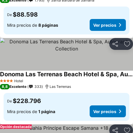
9,2
Excelente
1.795
Santa Barbara de Samana
$88.598
De
Mira precios de
8 páginas
Ver precios
Compartir
Ag
Donoma Las Terrenas Beach Hotel & Spa, Autograph Collection
Ver precios
Hotel
4 Estrellas
8,8
Excelente
333
Las Terrenas
$228.796
De
Mira precios de
1 página
Ver precios
Opción destacada