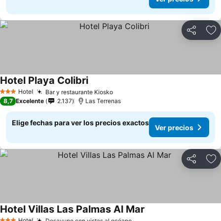
Compartir
Ag
Hotel Playa Colibri
Ver precios
Hotel
Bar y restaurante Kiosko
Ver precios
3 Estrellas
8,7
Excelente
2.137
Las Terrenas
Elige fechas para ver los precios exactos
Ver precios
Compartir
Ag
Hotel Villas Las Palmas Al Mar
Ver precios
Hotel
Desayuno con vistas al océano