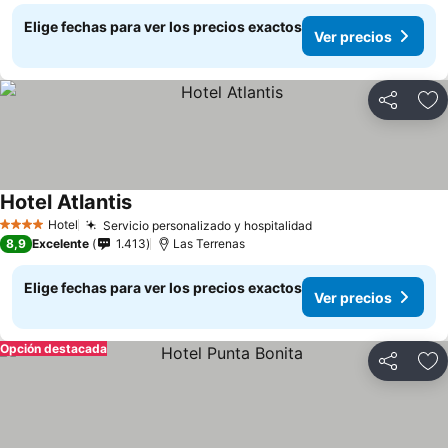
Elige fechas para ver los precios exactos
Ver precios
Compartir
Ag
Hotel Atlantis
Ver precios
Hotel
Servicio personalizado y hospitalidad
Ver precios
4 Estrellas
8,9
Excelente
1.413
Las Terrenas
Elige fechas para ver los precios exactos
Ver precios
Opción destacada
Compartir
Ag