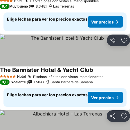
Ver precios
Hotel
Habitaciones con vistas al mar disponibles
Ver precios
4 Estrellas
8,4
Muy bueno
8.348
Las Terrenas
Elige fechas para ver los precios exactos
Ver precios
Compartir
Ag
The Bannister Hotel & Yacht Club
Ver precios
Hotel
Piscinas infinitas con vistas impresionantes
Ver precios
5 Estrellas
9,0
Excelente
1.504
Santa Barbara de Samana
Elige fechas para ver los precios exactos
Ver precios
Compartir
Ag