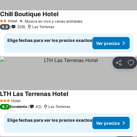
Chill Boutique Hotel
Ver precios
Hotel
Música en vivo y cenas animadas
Ver precios
2 Estrellas
6,8
208
Las Terrenas
Elige fechas para ver los precios exactos
Ver precios
Compartir
Ag
LTH Las Terrenas Hotel
Ver precios
Hotel
3 Estrellas
8,7
Excelente
42
Las Terrenas
Elige fechas para ver los precios exactos
Ver precios