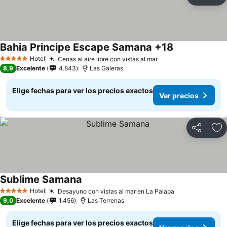
Compartir
Ag
Bahia Principe Escape Samana +18
Ver precios
Hotel
Cenas al aire libre con vistas al mar
Ver precios
5 Estrellas
8,9
Excelente
4.843
Las Galeras
Elige fechas para ver los precios exactos
Ver precios
Compartir
Ag
Sublime Samana
Ver precios
Hotel
Desayuno con vistas al mar en La Palapa
Ver precios
5 Estrellas
9,0
Excelente
1.456
Las Terrenas
Elige fechas para ver los precios exactos