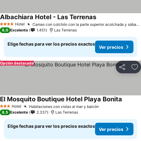
Albachiara Hotel - Las Terrenas
Ver precios
Hotel
Camas con colchón con la parte superior acolchada y sábanas Frette italianas
4 Estrellas
9,0
Excelente
1.451
Las Terrenas
Elige fechas para ver los precios exactos
Ver precios
Opción destacada
Compartir
Ag
El Mosquito Boutique Hotel Playa Bonita
Ver pre
Hotel
Habitaciones con vistas al mar y balcón
Ver precios
3 Estrellas
8,5
Excelente
2.337
Las Terrenas
Elige fechas para ver los precios exactos
Ver precios