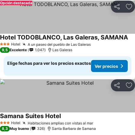
Opción destacada
Compartir
Ag
Hotel TODOBLANCO, Las Galeras, SAMANA
Ver
Hotel
A un paseo del pueblo de Las Galeras
Ver precios
3 Estrellas
9,5
Excelente
1.047
Las Galeras
Elige fechas para ver los precios exactos
Ver precios
Compartir
Ag
Samana Suites Hotel
Ver precios
Hotel
Habitaciones amplias con vistas al mar
Ver precios
3 Estrellas
8,3
Muy bueno
326
Santa Barbara de Samana