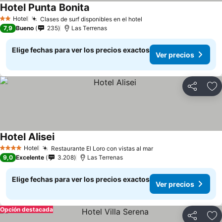
Hotel Punta Bonita
Ver precios
Hotel
Clases de surf disponibles en el hotel
Ver precios
2 Estrellas
7,9
Bueno
235
Las Terrenas
Elige fechas para ver los precios exactos
Ver precios
Compartir
Ag
Hotel Alisei
Ver precios
Hotel
Restaurante El Loro con vistas al mar
Ver precios
4 Estrellas
9,0
Excelente
3.208
Las Terrenas
Elige fechas para ver los precios exactos
Ver precios
Opción destacada
Compartir
Ag