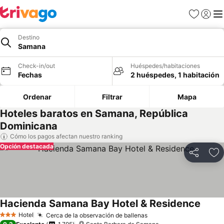
Favoritos
Iniciar 
Me
Destino
Samana
Check-in/out
Huéspedes/habitaciones
Fechas
2 huéspedes, 1 habitación
Ordenar
Filtrar
Mapa
Hoteles baratos en Samana, República
Dominicana
Cómo los pagos afectan nuestro ranking
Opción destacada
Compartir
Ag
Hacienda Samana Bay Hotel & Residence
Ver pr
Hotel
Cerca de la observación de ballenas
Ver precios
3 Estrellas