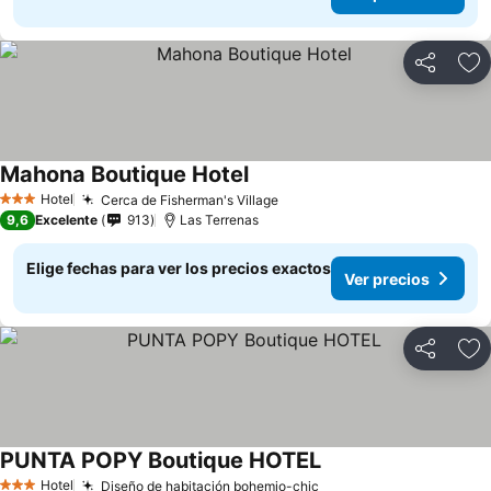
Compartir
Ag
Mahona Boutique Hotel
Ver precios
Hotel
Cerca de Fisherman's Village
Ver precios
3 Estrellas
9,6
Excelente
913
Las Terrenas
Elige fechas para ver los precios exactos
Ver precios
Compartir
Ag
PUNTA POPY Boutique HOTEL
Ver precios
Hotel
Diseño de habitación bohemio-chic
Ver precios