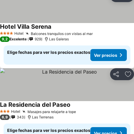
Hotel Villa Serena
Ver precios
Hotel
Balcones tranquilos con vistas al mar
Ver precios
4 Estrellas
9,2
Excelente
929
Las Galeras
Elige fechas para ver los precios exactos
Ver precios
Compartir
Ag
La Residencia del Paseo
Ver precios
Hotel
Masajes para relajarte a tope
Ver precios
3 Estrellas
6,9
343
Las Terrenas
Elige fechas para ver los precios exactos
Ver precios