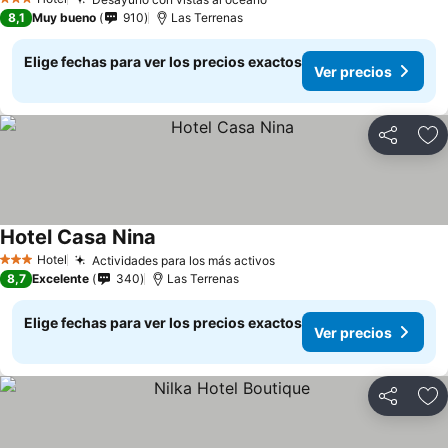
Ver precios
3 Estrellas
8,1
Muy bueno
910
Las Terrenas
Elige fechas para ver los precios exactos
Ver precios
Compartir
Ag
Hotel Casa Nina
Ver precios
Hotel
Actividades para los más activos
Ver precios
3 Estrellas
8,7
Excelente
340
Las Terrenas
Elige fechas para ver los precios exactos
Ver precios
Compartir
Ag