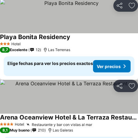
Compartir
Ag
Playa Bonita Residency
Ver precios
Hotel
3 Estrellas
8,7
Excelente
12
Las Terrenas
Elige fechas para ver los precios exactos
Ver precios
Compartir
Ag
Arena Oceanview Hotel & La Terraza Restaurant
Ver precios
Hotel
Restaurante y bar con vistas al mar
Ver precios
4 Estrellas
8,1
Muy bueno
210
Las Galeras