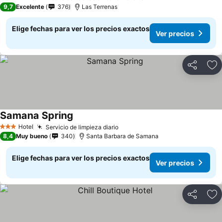
3 Estrellas
9,7
Excelente
376
Las Terrenas
Elige fechas para ver los precios exactos
Ver precios
Compartir
Ag
Samana Spring
Ver precios
Hotel
Servicio de limpieza diario
Ver precios
3 Estrellas
8,4
Muy bueno
340
Santa Barbara de Samana
Elige fechas para ver los precios exactos
Ver precios
Compartir
Ag