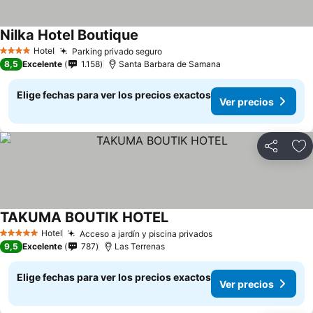
Nilka Hotel Boutique
Ver precios
Hotel
Parking privado seguro
Ver precios
4 Estrellas
8,5
Excelente
1.158
Santa Barbara de Samana
Elige fechas para ver los precios exactos
Ver precios
Compartir
Ag
TAKUMA BOUTIK HOTEL
Ver precios
Hotel
Acceso a jardín y piscina privados
Ver precios
5 Estrellas
9,5
Excelente
787
Las Terrenas
Elige fechas para ver los precios exactos
Ver precios