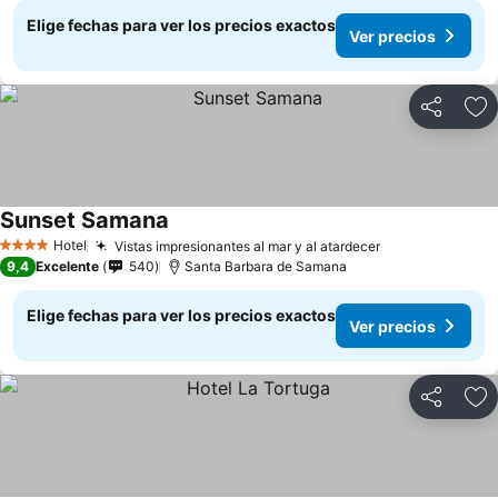
Elige fechas para ver los precios exactos
Ver precios
Compartir
Ag
Sunset Samana
Ver precios
Hotel
Vistas impresionantes al mar y al atardecer
Ver precios
4 Estrellas
9,4
Excelente
540
Santa Barbara de Samana
Elige fechas para ver los precios exactos
Ver precios
Compartir
Ag