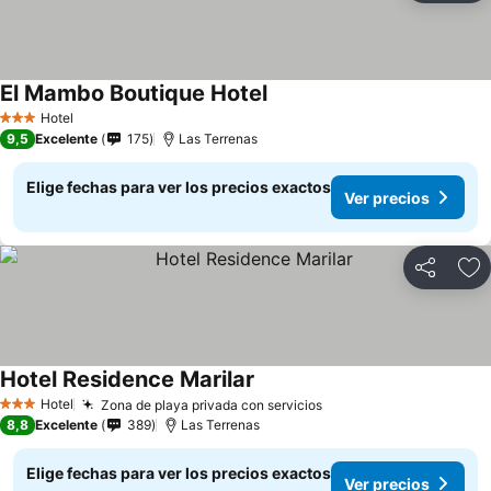
El Mambo Boutique Hotel
Ver precios
Hotel
3 Estrellas
9,5
Excelente
175
Las Terrenas
Elige fechas para ver los precios exactos
Ver precios
Compartir
Ag
Hotel Residence Marilar
Ver precios
Hotel
Zona de playa privada con servicios
Ver precios
3 Estrellas
8,8
Excelente
389
Las Terrenas
Elige fechas para ver los precios exactos
Ver precios