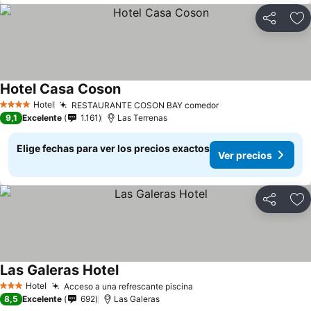
Compartir
Ag
Hotel Casa Coson
Ver precios
Hotel
RESTAURANTE COSON BAY comedor
Ver precios
4 Estrellas
9,1
Excelente
1.161
Las Terrenas
Elige fechas para ver los precios exactos
Ver precios
Compartir
Ag
Las Galeras Hotel
Ver precios
Hotel
Acceso a una refrescante piscina
Ver precios
3 Estrellas
8,5
Excelente
692
Las Galeras