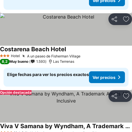
Ver precios
Compartir
Ag
Costarena Beach Hotel
Ver precios
Hotel
A un paseo de Fisherman Village
Ver precios
3 Estrellas
8,2
Muy bueno
1.593
Las Terrenas
Elige fechas para ver los precios exactos
Ver precios
Opción destacada
Compartir
Ag
Viva V Samana by Wyndham, A Trademark Adults All Inclusive