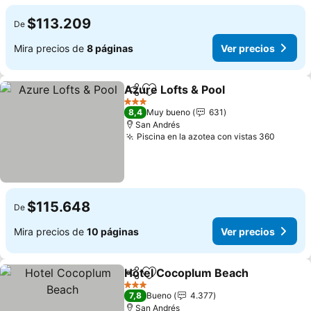
$113.209
De
Mira precios de
8 páginas
Ver precios
Azure Lofts & Pool
Compartir
Agregar a favoritos
3 Estrellas
8,4
Muy bueno
631
San Andrés
Piscina en la azotea con vistas 360
$115.648
De
Mira precios de
10 páginas
Ver precios
Hotel Cocoplum Beach
Compartir
Agregar a favoritos
3 Estrellas
7,8
Bueno
4.377
San Andrés