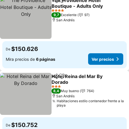
The Providence Hotel
Compartir
Agregar a favoritos
Boutique - Adults Only
4 Estrellas
9,7
Excelente
97
San Andrés
$150.626
De
Mira precios de
6 páginas
Ver precios
Hotel Reina del Mar By
Compartir
Agregar a favoritos
Dorado
3 Estrellas
8,4
Muy bueno
764
San Andrés
Habitaciones estilo contenedor frente a la
playa
$150.752
De