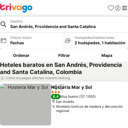
Favoritos
Iniciar 
Me
Destino
San Andrés, Providencia and Santa Catalina
Check-in/out
Huéspedes/habitaciones
Fechas
2 huéspedes, 1 habitación
Ordenar
Filtrar
Mapa
Hoteles baratos en San Andrés, Providencia
and Santa Catalina, Colombia
Cómo los pagos afectan nuestro ranking
Hosteria Mar y Sol
Compartir
Agregar a favoritos
3 Estrellas
8,4
Muy bueno
1.650
San Andrés
Muebles rústicos de madera y decoración
regional