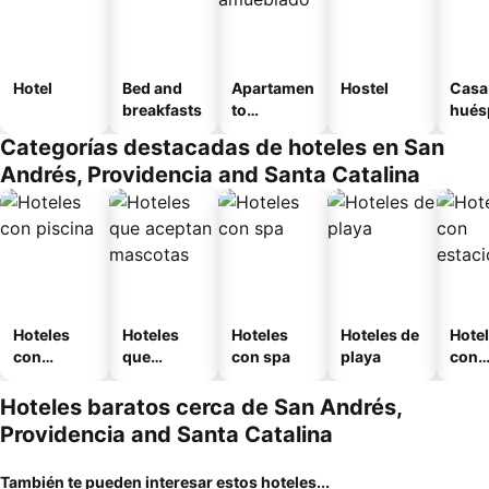
Hotel
Bed and
Apartamen
Hostel
Casa
breakfasts
to
hués
amueblad
Categorías destacadas de hoteles en San
o
Andrés, Providencia and Santa Catalina
Hoteles
Hoteles
Hoteles
Hoteles de
Hote
con
que
con spa
playa
con
piscina
aceptan
esta
mascotas
mien
Hoteles baratos cerca de San Andrés,
Providencia and Santa Catalina
También te pueden interesar estos hoteles...