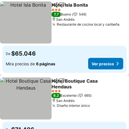
Hotel Isla Bonita
Compartir
Agregar a favoritos
3 Estrellas
7,7
Bueno
546
San Andrés
Restaurante de cocina local y caribeña
$65.046
De
Mira precios de
6 páginas
Ver precios
Hotel Boutique Casa
Compartir
Agregar a favoritos
Hendaus
3 Estrellas
9,2
Excelente
665
San Andrés
Diseño interior único