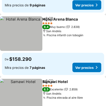
Mira precios de
9 páginas
Ver precios
Hotel Arena Blanca
Compartir
Agregar a favoritos
4 Estrellas
8,4
Muy bueno
2.838
San Andrés
Piscina infantil con tobogán
$158.290
De
Mira precios de
7 páginas
Ver precios
Samawi Hotel
Compartir
Agregar a favoritos
4 Estrellas
8,5
Excelente
2.859
San Andrés
Piscina elevada al aire libre