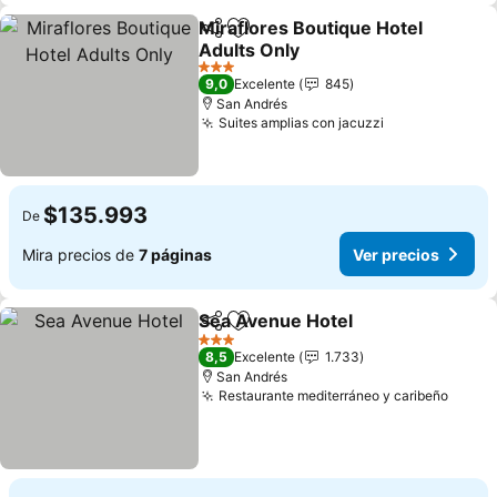
Miraflores Boutique Hotel
Compartir
Agregar a favoritos
Adults Only
3 Estrellas
9,0
Excelente
845
San Andrés
Suites amplias con jacuzzi
$135.993
De
Mira precios de
7 páginas
Ver precios
Sea Avenue Hotel
Compartir
Agregar a favoritos
3 Estrellas
8,5
Excelente
1.733
San Andrés
Restaurante mediterráneo y caribeño