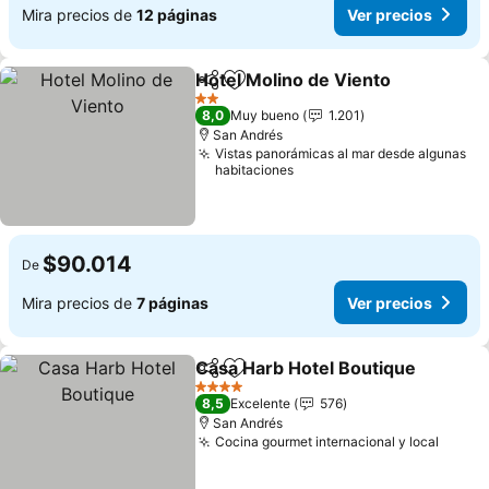
Mira precios de
12 páginas
Ver precios
Hotel Molino de Viento
Compartir
Agregar a favoritos
2 Estrellas
8,0
Muy bueno
1.201
San Andrés
Vistas panorámicas al mar desde algunas
habitaciones
$90.014
De
Mira precios de
7 páginas
Ver precios
Casa Harb Hotel Boutique
Compartir
Agregar a favoritos
4 Estrellas
8,5
Excelente
576
San Andrés
Cocina gourmet internacional y local