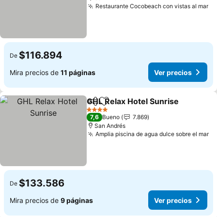
Restaurante Cocobeach con vistas al mar
$116.894
De
Mira precios de
11 páginas
Ver precios
GHL Relax Hotel Sunrise
Compartir
Agregar a favoritos
4 Estrellas
7,6
Bueno
7.869
San Andrés
Amplia piscina de agua dulce sobre el mar
$133.586
De
Mira precios de
9 páginas
Ver precios