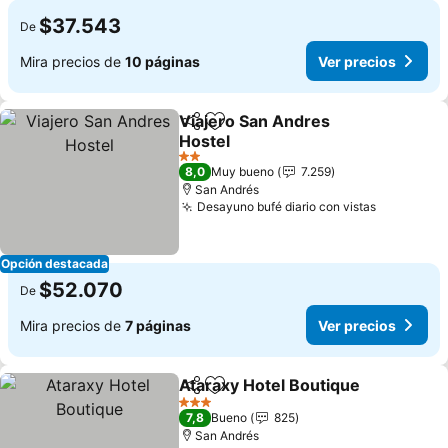
$37.543
De
Mira precios de
10 páginas
Ver precios
Viajero San Andres
Compartir
Agregar a favoritos
Hostel
2 Estrellas
8,0
Muy bueno
7.259
San Andrés
Desayuno bufé diario con vistas
Opción destacada
$52.070
De
Mira precios de
7 páginas
Ver precios
Ataraxy Hotel Boutique
Compartir
Agregar a favoritos
3 Estrellas
7,8
Bueno
825
San Andrés