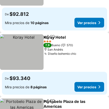
$92.812
De
Mira precios de
10 páginas
Ver precios
Koray Hotel
Compartir
Agregar a favoritos
3 Estrellas
7,9
Bueno
570
San Andrés
Diseño bohemio chic
$93.340
De
Mira precios de
8 páginas
Ver precios
Portobelo Plaza de las
Compartir
Agregar a favoritos
Americas