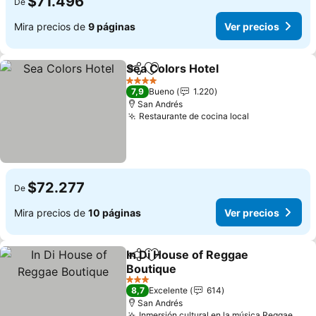
$71.496
De
Mira precios de
9 páginas
Ver precios
Sea Colors Hotel
Compartir
Agregar a favoritos
4 Estrellas
7,9
Bueno
1.220
San Andrés
Restaurante de cocina local
$72.277
De
Mira precios de
10 páginas
Ver precios
In Di House of Reggae
Compartir
Agregar a favoritos
Boutique
3 Estrellas
8,7
Excelente
614
San Andrés
Inmersión cultural en la música Reggae