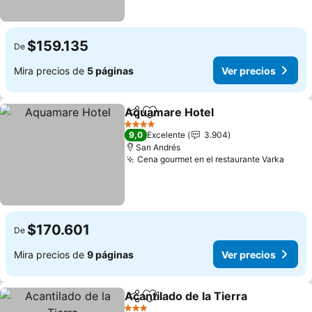
$159.135
De
Mira precios de
5 páginas
Ver precios
Aquamare Hotel
Compartir
Agregar a favoritos
4 Estrellas
9,0
Excelente
3.904
San Andrés
Cena gourmet en el restaurante Varka
$170.601
De
Mira precios de
9 páginas
Ver precios
Acantilado de la Tierra
Compartir
Agregar a favoritos