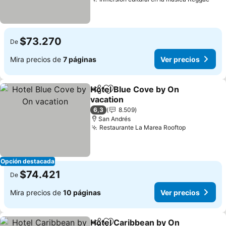
$73.270
De
Mira precios de
7 páginas
Ver precios
Hotel Blue Cove by On
Compartir
Agregar a favoritos
vacation
6,3
8.509
San Andrés
Restaurante La Marea Rooftop
Opción destacada
$74.421
De
Mira precios de
10 páginas
Ver precios
Hotel Caribbean by On