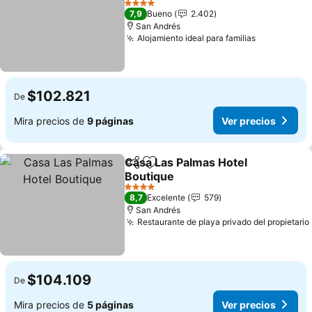
4 Estrellas
7,9
Bueno
2.402
San Andrés
Alojamiento ideal para familias
$102.821
De
Mira precios de
9 páginas
Ver precios
Casa Las Palmas Hotel
Compartir
Agregar a favoritos
Boutique
4 Estrellas
8,7
Excelente
579
San Andrés
Restaurante de playa privado del propietario
$104.109
De
Mira precios de
5 páginas
Ver precios