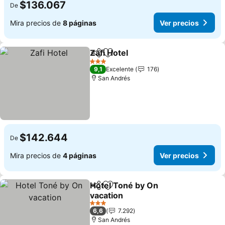
$136.067
De
Mira precios de
8 páginas
Ver precios
Zafi Hotel
Compartir
Agregar a favoritos
3 Estrellas
9,1
Excelente
176
San Andrés
$142.644
De
Mira precios de
4 páginas
Ver precios
Hotel Toné by On
Compartir
Agregar a favoritos
vacation
3 Estrellas
6,6
7.292
San Andrés