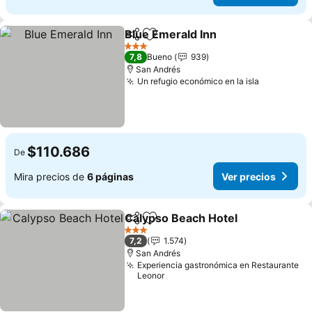
Blue Emerald Inn
Compartir
Agregar a favoritos
3 Estrellas
7,8
Bueno
939
San Andrés
Un refugio económico en la isla
$110.686
De
Mira precios de
6 páginas
Ver precios
Calypso Beach Hotel
Compartir
Agregar a favoritos
3 Estrellas
7,2
1.574
San Andrés
Experiencia gastronómica en Restaurante
Leonor