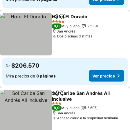
Hotel El Dorado
Compartir
Agregar a favoritos
4 Estrellas
8,0
Muy bueno
2.539
San Andrés
Dos piscinas distintas
$206.570
De
Mira precios de
8 páginas
Ver precios
Sol Caribe San Andrés All
Compartir
Agregar a favoritos
Inclusive
3 Estrellas
8,0
Muy bueno
5.697
San Andrés
Acceso diario a la propiedad hermana