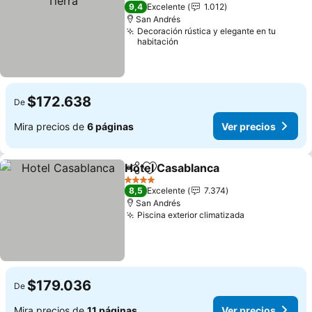
3 Estrellas
9,4
Excelente
1.012
San Andrés
Decoración rústica y elegante en tu
habitación
$172.638
De
Mira precios de
6 páginas
Ver precios
Hotel Casablanca
Compartir
Agregar a favoritos
4 Estrellas
8,5
Excelente
7.374
San Andrés
Piscina exterior climatizada
$179.036
De
Mira precios de
11 páginas
Ver precios