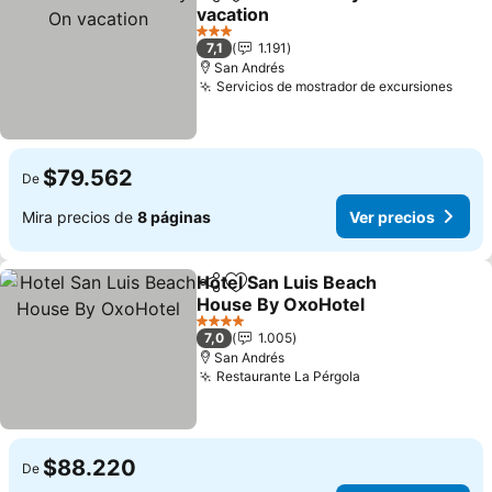
Compartir
Agregar a favoritos
vacation
3 Estrellas
7,1
1.191
San Andrés
Servicios de mostrador de excursiones
$79.562
De
Mira precios de
8 páginas
Ver precios
Hotel San Luis Beach
Compartir
Agregar a favoritos
House By OxoHotel
4 Estrellas
7,0
1.005
San Andrés
Restaurante La Pérgola
$88.220
De