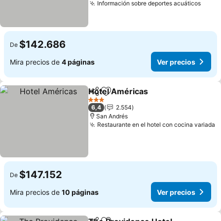
Información sobre deportes acuáticos
$142.686
De
Mira precios de
4 páginas
Ver precios
Hotel Américas
Compartir
Agregar a favoritos
3 Estrellas
6,4
2.554
San Andrés
Restaurante en el hotel con cocina variada
$147.152
De
Mira precios de
10 páginas
Ver precios