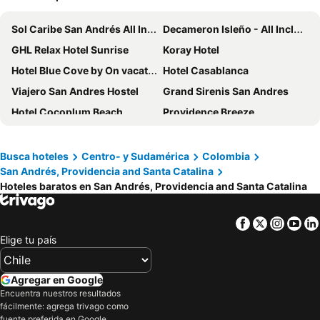
Sol Caribe San Andrés All Inclusive
Decameron Isleño - All Inclusive
GHL Relax Hotel Sunrise
Koray Hotel
Hotel Blue Cove by On vacation
Hotel Casablanca
Viajero San Andres Hostel
Grand Sirenis San Andres
Hotel Cocoplum Beach
Providence Breeze
Hosteria Mar y Sol
Hotel Isla Bonita
Hotel Portofino
Portobelo Plaza de las Americas
Busca hoteles
Centro- y Sudamérica
Colombia
San Andrés, Providencia and Santa Catalina
Sea Avenue Hotel
Ataraxy Hotel Boutique
Hoteles baratos en San Andrés, Providencia and Santa Catalina
Oceana Hotel
Le Castel Blanc Hotel Boutique
Aquamare Hotel
Sol Caribe Campo
Facebook
Twitter
Insta
Yo
Hotel Arena Blanca
Hotel Américas
Elige tu país
Hotel Caribbean by On vacation
Decameron Maryland
Hotel San Luis Beach House By OxoHotel
Azure Lofts & Pool
Agregar en Google
Encuentra nuestros resultados
Aqualina Inn
Sol Caribe Sea Flower
fácilmente: agrega trivago como
Sea Colors Hotel
Hotel Molino de Viento
fuente preferida en Google.