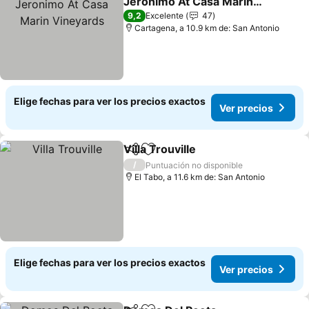
Jeronimo At Casa Marin
Vineyards
Ver precios
9,2
Excelente
47
Cartagena, a 10.9 km de: San Antonio
Elige fechas para ver los precios exactos
Ver precios
Villa Trouville
Compartir
Agregar a favoritos
Ver precios
/
Puntuación no disponible
El Tabo, a 11.6 km de: San Antonio
Elige fechas para ver los precios exactos
Ver precios