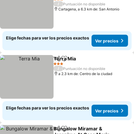
Ver precios
3 Estrellas
/
Puntuación no disponible
Cartagena, a 6.3 km de: San Antonio
Elige fechas para ver los precios exactos
Ver precios
Terra Mia
Compartir
Agregar a favoritos
Ver precios
3 Estrellas
/
Puntuación no disponible
a 2.3 km de: Centro de la ciudad
Elige fechas para ver los precios exactos
Ver precios
Bungalow Miramar &
Compartir
Agregar a favoritos