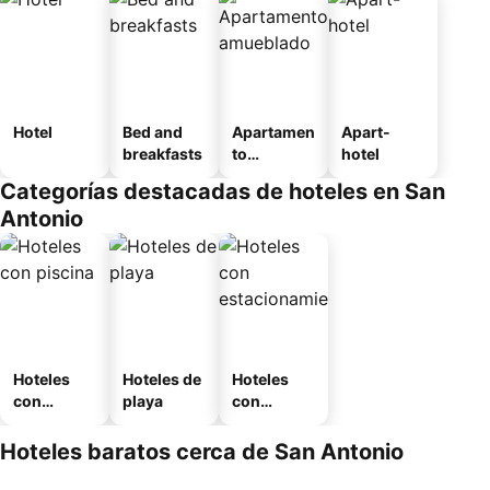
Hotel
Bed and
Apartamen
Apart-
breakfasts
to
hotel
amueblad
Categorías destacadas de hoteles en San
o
Antonio
Hoteles
Hoteles de
Hoteles
con
playa
con
piscina
estaciona
miento
Hoteles baratos cerca de San Antonio