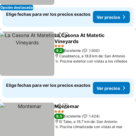
Opción destacada
Elige fechas para ver los precios exactos
Ver precios
La Casona At Matetic
Compartir
Agregar a favoritos
Vineyards
Ver precios
3 Estrellas
9,2
Excelente
1.500
Casablanca, a 18.8 km de: San Antonio
Piscina exterior con vistas a los viñedos
Ver
Elige fechas para ver los precios exactos
Ver precios
Montemar
Compartir
Agregar a favoritos
Ver precios
3 Estrellas
8,5
Excelente
1.424
El Tabo, a 16.7 km de: San Antonio
Piscina climatizada con vistas al mar
Ver p