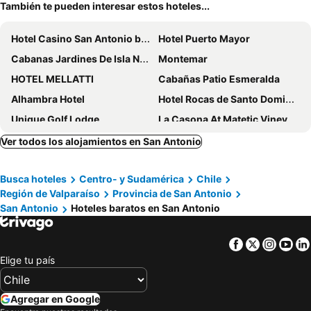
También te pueden interesar estos hoteles...
Hotel Casino San Antonio by Enjoy
Hotel Puerto Mayor
Cabanas Jardines De Isla Negra
Montemar
HOTEL MELLATTI
Cabañas Patio Esmeralda
Alhambra Hotel
Hotel Rocas de Santo Domingo
Unique Golf Lodge
La Casona At Matetic Vineyards
Parque San Juan - Héroes Parques
Hostal Boutique Reina Del Mar
Ver todos los alojamientos en San Antonio
Gran riviera
Cabanas Diquens El Tabo
Busca hoteles
Centro- y Sudamérica
Chile
Departamento Rocas de Santo Domingo Barrio Golf
Región de Valparaíso
Provincia de San Antonio
San Antonio
Hoteles baratos en San Antonio
Facebook
Twitter
Insta
Yo
Elige tu país
Agregar en Google