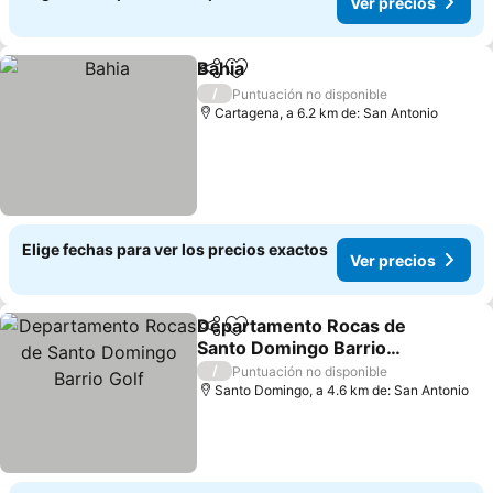
Ver precios
Bahia
Compartir
Agregar a favoritos
Ver precios
/
Puntuación no disponible
Cartagena, a 6.2 km de: San Antonio
Elige fechas para ver los precios exactos
Ver precios
Departamento Rocas de
Compartir
Agregar a favoritos
Santo Domingo Barrio
Golf
Ver precios
/
Puntuación no disponible
Santo Domingo, a 4.6 km de: San Antonio