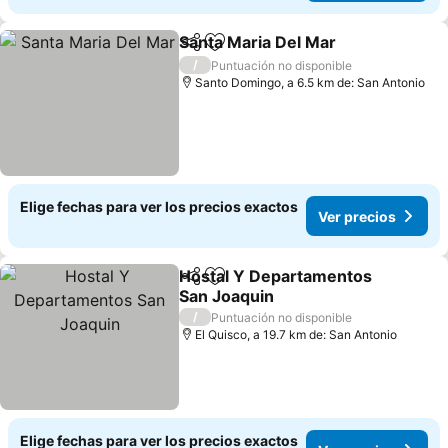
Santa Maria Del Mar
Compartir
Agregar a favoritos
Ver pr
/
Puntuación no disponible
Santo Domingo, a 6.5 km de: San Antonio
Elige fechas para ver los precios exactos
Ver precios
Hostal Y Departamentos
Compartir
Agregar a favoritos
San Joaquin
Ver precios
/
Puntuación no disponible
El Quisco, a 19.7 km de: San Antonio
Elige fechas para ver los precios exactos