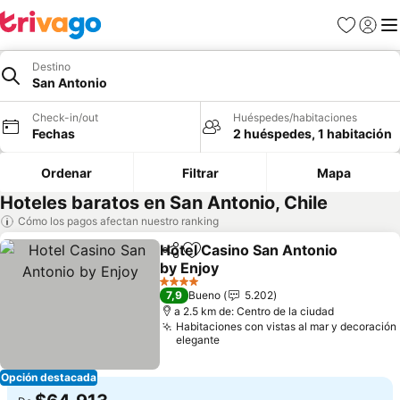
Favoritos
Iniciar 
Me
Destino
San Antonio
Check-in/out
Huéspedes/habitaciones
Fechas
2 huéspedes, 1 habitación
Ordenar
Filtrar
Mapa
Hoteles baratos en San Antonio, Chile
Cómo los pagos afectan nuestro ranking
Hotel Casino San Antonio
Compartir
Agregar a favoritos
by Enjoy
Ver precios
4 Estrellas
7,9
Bueno
5.202
a 2.5 km de: Centro de la ciudad
Habitaciones con vistas al mar y decoración
elegante
Opción destacada