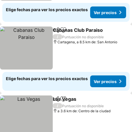
Elige fechas para ver los precios exactos
Ver precios
Cabanas Club Paraiso
Compartir
Agregar a favoritos
Ver 
/
Puntuación no disponible
Cartagena, a 8.5 km de: San Antonio
Elige fechas para ver los precios exactos
Ver precios
Las Vegas
Compartir
Agregar a favoritos
Ver precios
/
Puntuación no disponible
a 3.6 km de: Centro de la ciudad