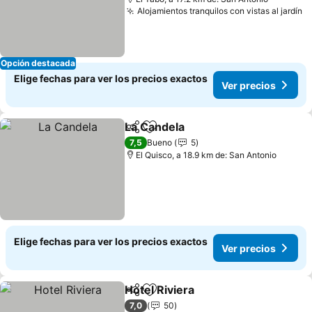
Alojamientos tranquilos con vistas al jardín
V
Opción destacada
Elige fechas para ver los precios exactos
Ver precios
La Candela
Compartir
Agregar a favoritos
Ver precios
7,5
Bueno
5
El Quisco, a 18.9 km de: San Antonio
Elige fechas para ver los precios exactos
Ver precios
Hotel Riviera
Compartir
Agregar a favoritos
Ver precios
7,0
50