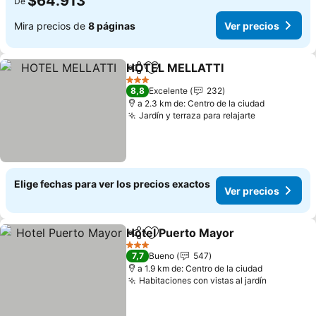
$64.913
De
Mira precios de
8 páginas
Ver precios
HOTEL MELLATTI
Compartir
Agregar a favoritos
Ver prec
3 Estrellas
8,8
Excelente
232
a 2.3 km de: Centro de la ciudad
Jardín y terraza para relajarte
Ver precios
Elige fechas para ver los precios exactos
Ver precios
Hotel Puerto Mayor
Compartir
Agregar a favoritos
Ver pr
3 Estrellas
7,7
Bueno
547
a 1.9 km de: Centro de la ciudad
Habitaciones con vistas al jardín
Ver preci