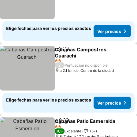
Elige fechas para ver los precios exactos
Ver precios
Cabañas Campestres
Compartir
Agregar a favoritos
Guarachi
Ver precios
2 Estrellas
/
Puntuación no disponible
a 2.1 km de: Centro de la ciudad
Elige fechas para ver los precios exactos
Ver precios
Cabañas Patio Esmeralda
Compartir
Agregar a favoritos
2 Estrellas
9,3
Excelente
157
El Tabo, a 17.2 km de: San Antonio