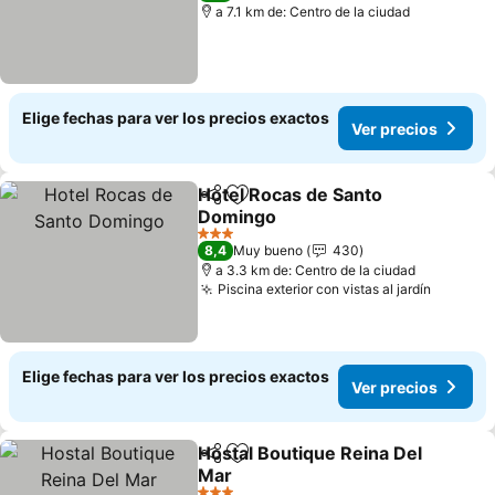
a 7.1 km de: Centro de la ciudad
Elige fechas para ver los precios exactos
Ver precios
Hotel Rocas de Santo
Compartir
Agregar a favoritos
Domingo
Ver precios
3 Estrellas
8,4
Muy bueno
430
a 3.3 km de: Centro de la ciudad
Piscina exterior con vistas al jardín
Ver pre
Elige fechas para ver los precios exactos
Ver precios
Hostal Boutique Reina Del
Compartir
Agregar a favoritos
Mar