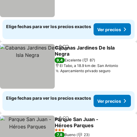
Elige fechas para ver los precios exactos
Ver precios
Cabanas Jardines De Isla
Compartir
Agregar a favoritos
Negra
Ver precios
9,4
Excelente
87
El Tabo, a 18.9 km de: San Antonio
Aparcamiento privado seguro
Ver precios
Elige fechas para ver los precios exactos
Ver precios
Parque San Juan -
Compartir
Agregar a favoritos
Héroes Parques
Ver precios
3 Estrellas
7,8
Bueno
23