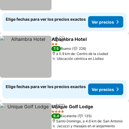
Elige fechas para ver los precios exactos
Ver precios
Alhambra Hotel
Compartir
Agregar a favoritos
Ver precio
2 Estrellas
7,5
Bueno
226
a 0.9 km de: Centro de la ciudad
Ubicación céntrica en Llolleo
Ver precios
Elige fechas para ver los precios exactos
Ver precios
Unique Golf Lodge
Compartir
Agregar a favoritos
Ver pre
4 Estrellas
9,4
Excelente
135
Santo Domingo, a 4.6 km de: San Antonio
Jacuzzi y masajes en el alojamiento
Ver pr