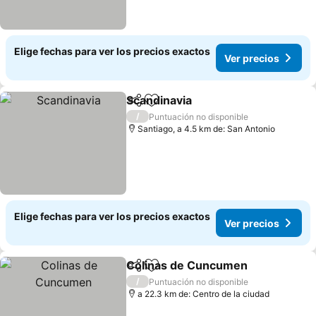
Elige fechas para ver los precios exactos
Ver precios
Scandinavia
Compartir
Agregar a favoritos
Ver precios
/
Puntuación no disponible
Santiago, a 4.5 km de: San Antonio
Elige fechas para ver los precios exactos
Ver precios
Colinas de Cuncumen
Compartir
Agregar a favoritos
Ver 
/
Puntuación no disponible
a 22.3 km de: Centro de la ciudad