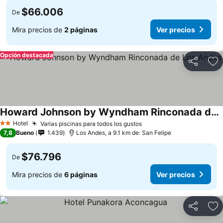
$66.006
De
Mira precios de
2 páginas
Ver precios
Opción destacada
Compartir
Ag
Howard Johnson by Wyndham Rinconada de Los Andes
Ver precios
Hotel
Varias piscinas para todos los gustos
Ver precios
2 Estrellas
7,8
Bueno
1.439
Los Andes, a 9.1 km de: San Felipe
$76.796
De
Mira precios de
6 páginas
Ver precios
Compartir
Ag