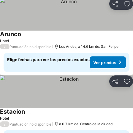
Compartir
Ag
Arunco
Ver precios
Hotel
/
Los Andes, a 14.6 km de: San Felipe
Puntuación no disponible
Elige fechas para ver los precios exactos
Ver precios
Compartir
Ag
Estacion
Ver precios
Hotel
/
a 0.7 km de: Centro de la ciudad
Puntuación no disponible