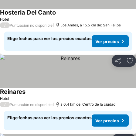
Hosteria Del Canto
Ver precios
Hotel
/
Los Andes, a 15.5 km de: San Felipe
Puntuación no disponible
Elige fechas para ver los precios exactos
Ver precios
Compartir
Ag
Reinares
Ver precios
Hotel
/
a 0.4 km de: Centro de la ciudad
Puntuación no disponible
Elige fechas para ver los precios exactos
Ver precios