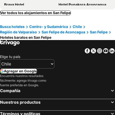
Brava Hotel
Hotel Punakora Aconcagua
San Felipe El Real
Ver todos los alojamientos en San Felipe
Busca hoteles
Centro- y Sudamérica
Chile
Región de Valparaíso
San Felipe de Aconcagua
San Felipe
Hoteles baratos en San Felipe
Facebook
Twitter
Insta
Yo
Elige tu país
Agregar en Google
Encuentra nuestros resultados
fácilmente: agrega trivago como
fuente preferida en Google.
Compañía
Nuestros productos
Términos y políticas