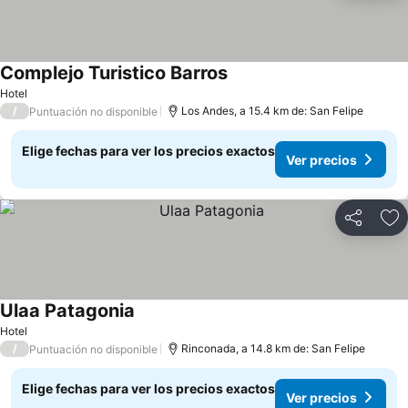
Complejo Turistico Barros
Ver precios
Hotel
/
Los Andes, a 15.4 km de: San Felipe
Puntuación no disponible
Elige fechas para ver los precios exactos
Ver precios
Compartir
Ag
Ulaa Patagonia
Ver precios
Hotel
/
Rinconada, a 14.8 km de: San Felipe
Puntuación no disponible
Elige fechas para ver los precios exactos
Ver precios