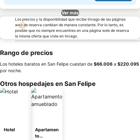
Ver más
Los precios y la disponibilidad que recibe trivago de las páginas
web de reserva cambian de manera constante. Por lo tanto, es
posible que no siempre encuentres en una página web de reserva
la misma oferta que viste en trivago.
Rango de precios
Los hoteles baratos en San Felipe cuestan de
‎$66.006
a
‎$220.095
por noche.
Otros hospedajes en San Felipe
Hotel
Apartamen
to