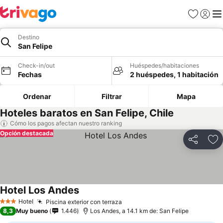
Favoritos
Iniciar 
Me
Destino
San Felipe
Check-in/out
Huéspedes/habitaciones
Fechas
2 huéspedes, 1 habitación
Ordenar
Filtrar
Mapa
Hoteles baratos en San Felipe, Chile
Cómo los pagos afectan nuestro ranking
Opción destacada
Compartir
Ag
Hotel Los Andes
Ver precios
Hotel
Piscina exterior con terraza
Ver precios
3 Estrellas
8,3
Muy bueno
1.446
Los Andes, a 14.1 km de: San Felipe