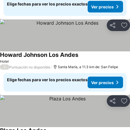
Elige fechas para ver los precios exactos
Ver precios
Compartir
Ag
Howard Johnson Los Andes
Ver precios
Hotel
/
Santa María, a 11.3 km de: San Felipe
Puntuación no disponible
Elige fechas para ver los precios exactos
Ver precios
Compartir
Ag