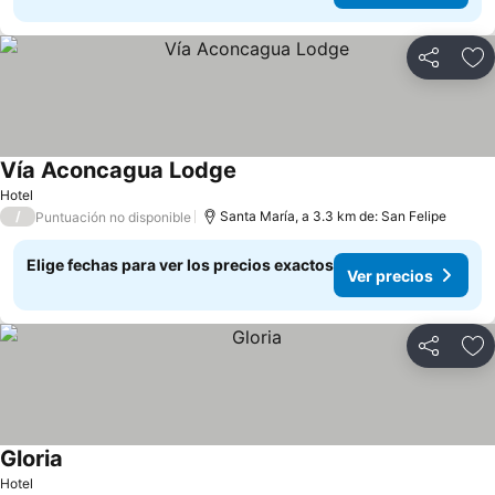
Compartir
Ag
Vía Aconcagua Lodge
Ver precios
Hotel
/
Santa María, a 3.3 km de: San Felipe
Puntuación no disponible
Elige fechas para ver los precios exactos
Ver precios
Compartir
Ag
Gloria
Ver precios
Hotel