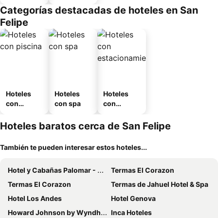
amueblad
Categorías destacadas de hoteles en San
o
Felipe
Hoteles
Hoteles
Hoteles
con
con spa
con
piscina
estaciona
miento
Hoteles baratos cerca de San Felipe
También te pueden interesar estos hoteles...
Hotel y Cabañas Palomar - Caja los Andes
Termas El Corazon
Termas El Corazon
Termas de Jahuel Hotel & Spa
Hotel Los Andes
Hotel Genova
Howard Johnson by Wyndham Rinconada de Los Andes
Inca Hoteles