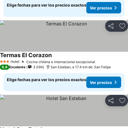
Elige fechas para ver los precios exactos
Ver precios
Compartir
Ag
Termas El Corazon
Ver precios
Hotel
Cocina chilena e internacional excepcional
Ver precios
3 Estrellas
8,8
Excelente
3.094
San Esteban, a 17.4 km de: San Felipe
Elige fechas para ver los precios exactos
Ver precios
Compartir
Ag