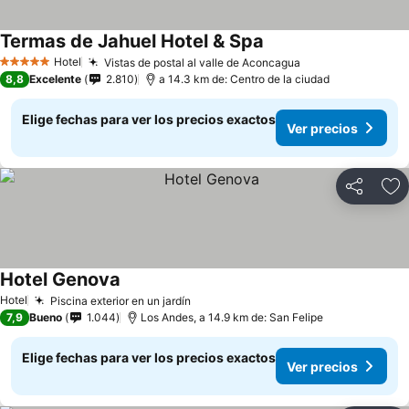
Termas de Jahuel Hotel & Spa
Ver precios
Hotel
Vistas de postal al valle de Aconcagua
Ver precios
5 Estrellas
8,8
Excelente
2.810
a 14.3 km de: Centro de la ciudad
Elige fechas para ver los precios exactos
Ver precios
Compartir
Ag
Hotel Genova
Ver precios
Hotel
Piscina exterior en un jardín
Ver precios
7,9
Bueno
1.044
Los Andes, a 14.9 km de: San Felipe
Elige fechas para ver los precios exactos
Ver precios