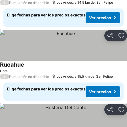
/
Los Andes, a 14.9 km de: San Felipe
Puntuación no disponible
Elige fechas para ver los precios exactos
Ver precios
Compartir
Ag
Rucahue
Ver precios
Hotel
/
Los Andes, a 15.5 km de: San Felipe
Puntuación no disponible
Elige fechas para ver los precios exactos
Ver precios
Compartir
Ag