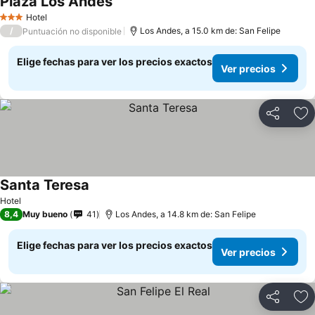
Plaza Los Andes
Ver precios
Hotel
3 Estrellas
/
Los Andes, a 15.0 km de: San Felipe
Puntuación no disponible
Elige fechas para ver los precios exactos
Ver precios
Compartir
Ag
Santa Teresa
Ver precios
Hotel
8,4
Muy bueno
41
Los Andes, a 14.8 km de: San Felipe
Elige fechas para ver los precios exactos
Ver precios
Compartir
Ag