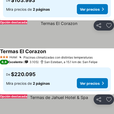
$103.993
De
Mira precios de
2 páginas
Ver precios
Opción destacada
Compartir
Ag
Termas El Corazon
Ver precios
Hotel
Piscinas climatizadas con distintas temperaturas
Ver precio
3 Estrellas
8,8
Excelente
3.105
San Esteban, a 15.1 km de: San Felipe
$220.095
De
Mira precios de
2 páginas
Ver precios
Opción destacada
Compartir
Ag