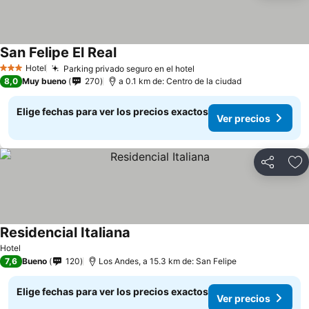
San Felipe El Real
Ver precios
Hotel
Parking privado seguro en el hotel
Ver precios
3 Estrellas
8,0
Muy bueno
270
a 0.1 km de: Centro de la ciudad
Elige fechas para ver los precios exactos
Ver precios
Compartir
Ag
Residencial Italiana
Ver precios
Hotel
7,6
Bueno
120
Los Andes, a 15.3 km de: San Felipe
Elige fechas para ver los precios exactos
Ver precios