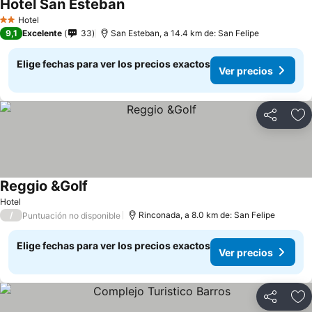
Hotel San Esteban
Ver precios
Hotel
2 Estrellas
9,1
Excelente
33
San Esteban, a 14.4 km de: San Felipe
Elige fechas para ver los precios exactos
Ver precios
Compartir
Ag
Reggio &Golf
Ver precios
Hotel
/
Rinconada, a 8.0 km de: San Felipe
Puntuación no disponible
Elige fechas para ver los precios exactos
Ver precios
Compartir
Ag