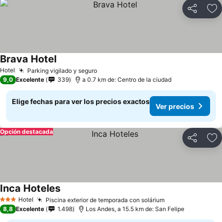
Compartir
Ag
Brava Hotel
Ver precios
Hotel
Parking vigilado y seguro
Ver precios
9,0
Excelente
339
a 0.7 km de: Centro de la ciudad
Elige fechas para ver los precios exactos
Ver precios
Opción destacada
Compartir
Ag
Inca Hoteles
Ver precios
Hotel
Piscina exterior de temporada con solárium
Ver precios
3 Estrellas
8,8
Excelente
1.498
Los Andes, a 15.5 km de: San Felipe