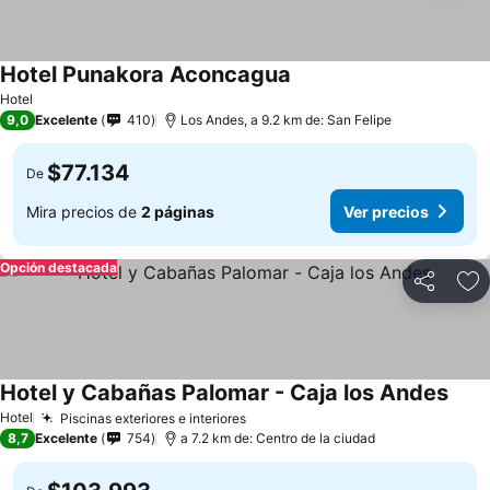
Hotel Punakora Aconcagua
Ver precios
Hotel
9,0
Excelente
410
Los Andes, a 9.2 km de: San Felipe
$77.134
De
Mira precios de
2 páginas
Ver precios
Opción destacada
Compartir
Ag
Hotel y Cabañas Palomar - Caja los Andes
Ver 
Hotel
Piscinas exteriores e interiores
Ver precios
8,7
Excelente
754
a 7.2 km de: Centro de la ciudad