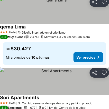
Compartir
Ag
qema Lima
Hotel
Diseño inspirado en el criollismo
3 Estrellas
8,3
Muy bueno
2.474
Miraflores, a 2.9 km de: San Isidro
$30.427
De
Mira precios de
10 páginas
Ver precios
Compartir
Ag
Sori Apartments
Hotel
Cambio semanal de ropa de cama y parking privado
3 Estrellas
8,4
Excelente
1.077
a 0.1 km de: Centro de la ciudad