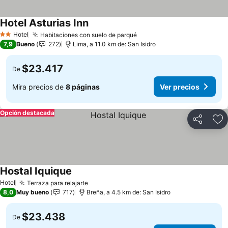
Hotel Asturias Inn
Hotel
Habitaciones con suelo de parqué
2 Estrellas
7,9
Bueno
272
Lima, a 11.0 km de: San Isidro
$23.417
De
Mira precios de
8 páginas
Ver precios
Opción destacada
Compartir
Ag
Hostal Iquique
Hotel
Terraza para relajarte
8,0
Muy bueno
717
Breña, a 4.5 km de: San Isidro
$23.438
De