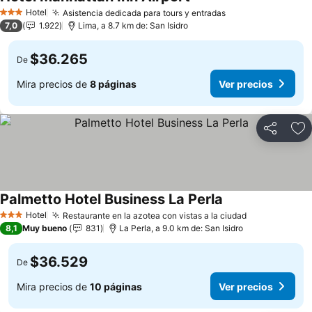
Hotel
Asistencia dedicada para tours y entradas
3 Estrellas
7,0
1.922
Lima, a 8.7 km de: San Isidro
$36.265
De
Mira precios de
8 páginas
Ver precios
Compartir
Ag
Palmetto Hotel Business La Perla
Hotel
Restaurante en la azotea con vistas a la ciudad
3 Estrellas
8,1
Muy bueno
831
La Perla, a 9.0 km de: San Isidro
$36.529
De
Mira precios de
10 páginas
Ver precios