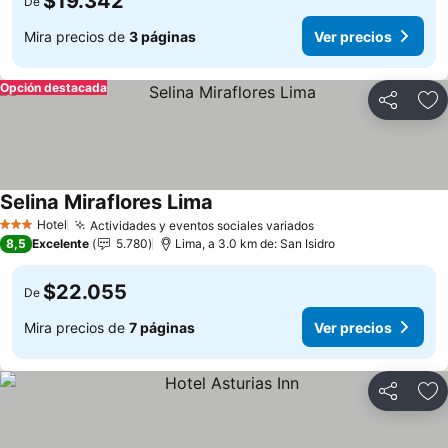
$19.342
De
Mira precios de
3 páginas
Ver precios
Opción destacada
Compartir
Ag
Selina Miraflores Lima
Hotel
Actividades y eventos sociales variados
3 Estrellas
8,5
Excelente
5.780
Lima, a 3.0 km de: San Isidro
$22.055
De
Mira precios de
7 páginas
Ver precios
Compartir
Ag