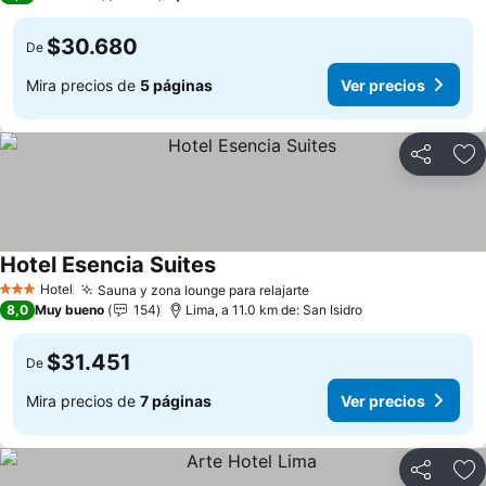
$30.680
De
Mira precios de
5 páginas
Ver precios
Compartir
Ag
Hotel Esencia Suites
Hotel
Sauna y zona lounge para relajarte
3 Estrellas
8,0
Muy bueno
154
Lima, a 11.0 km de: San Isidro
$31.451
De
Mira precios de
7 páginas
Ver precios
Compartir
Ag