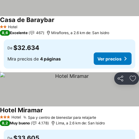
Casa de Baraybar
Hotel
2 Estrellas
8,6
Excelente
467
Miraflores, a 2.6 km de: San Isidro
$32.634
De
Mira precios de
4 páginas
Ver precios
Compartir
Ag
Hotel Miramar
Hotel
Spa y centro de bienestar para relajarte
3 Estrellas
8,2
Muy bueno
4.178
Lima, a 2.6 km de: San Isidro
$33.605
De