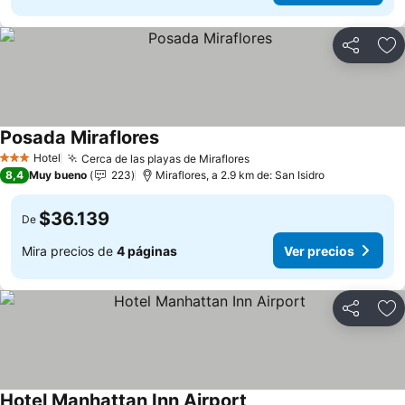
Compartir
Ag
Posada Miraflores
Hotel
Cerca de las playas de Miraflores
3 Estrellas
8,4
Muy bueno
223
Miraflores, a 2.9 km de: San Isidro
$36.139
De
Mira precios de
4 páginas
Ver precios
Compartir
Ag
Hotel Manhattan Inn Airport