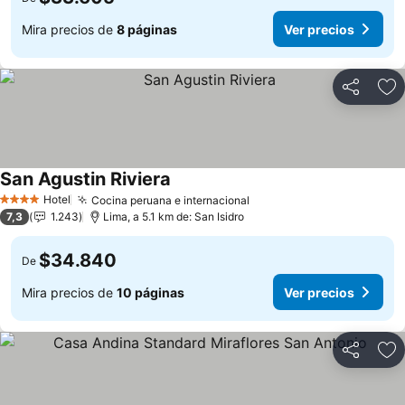
Mira precios de
8 páginas
Ver precios
Compartir
Ag
San Agustin Riviera
Hotel
Cocina peruana e internacional
4 Estrellas
7,3
1.243
Lima, a 5.1 km de: San Isidro
$34.840
De
Mira precios de
10 páginas
Ver precios
Compartir
Ag