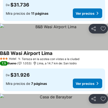
$31.736
De
Mira precios de
11 páginas
Ver precios
Compartir
Ag
B&B Wasi Airport Lima
Hotel
Terraza en la azotea con vistas a la ciudad
3 Estrellas
7,5
Bueno
1.053
Lima, a 14.7 km de: San Isidro
$31.926
De
Mira precios de
7 páginas
Ver precios
Compartir
Ag