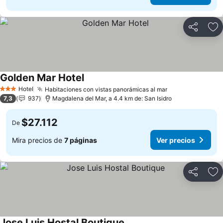
Compartir
Ag
Golden Mar Hotel
Hotel
Habitaciones con vistas panorámicas al mar
3 Estrellas
7,3
937
Magdalena del Mar, a 4.4 km de: San Isidro
$27.112
De
Mira precios de
7 páginas
Ver precios
Compartir
Ag
Jose Luis Hostal Boutique