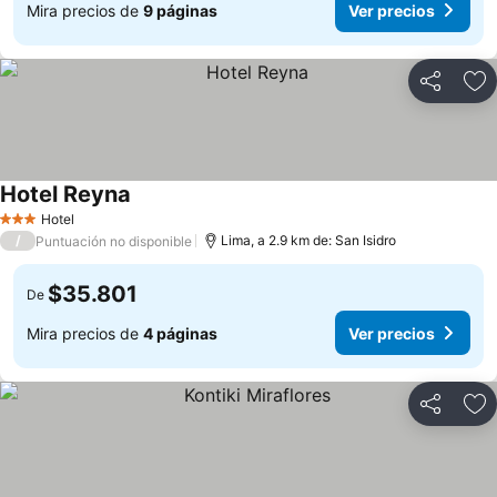
Mira precios de
9 páginas
Ver precios
Compartir
Ag
Hotel Reyna
Hotel
3 Estrellas
/
Lima, a 2.9 km de: San Isidro
Puntuación no disponible
$35.801
De
Mira precios de
4 páginas
Ver precios
Compartir
Ag