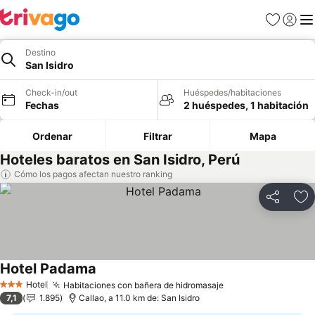
Favoritos
Iniciar 
Me
Destino
San Isidro
Check-in/out
Huéspedes/habitaciones
Fechas
2 huéspedes, 1 habitación
Ordenar
Filtrar
Mapa
Hoteles baratos en San Isidro, Perú
Cómo los pagos afectan nuestro ranking
Compartir
Ag
Hotel Padama
Hotel
Habitaciones con bañera de hidromasaje
3 Estrellas
7,1
1.895
Callao, a 11.0 km de: San Isidro