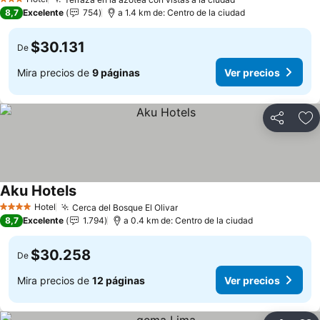
3 Estrellas
8,7
Excelente
754
a 1.4 km de: Centro de la ciudad
$30.131
De
Mira precios de
9 páginas
Ver precios
Compartir
Ag
Aku Hotels
Hotel
Cerca del Bosque El Olivar
4 Estrellas
8,7
Excelente
1.794
a 0.4 km de: Centro de la ciudad
$30.258
De
Mira precios de
12 páginas
Ver precios