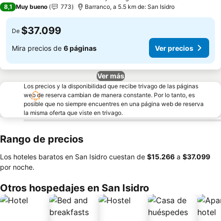
3 Estrellas
8,1
Muy bueno
773
Barranco, a 5.5 km de: San Isidro
$37.099
De
Mira precios de
6 páginas
Ver precios
Ver más
Los precios y la disponibilidad que recibe trivago de las páginas
web de reserva cambian de manera constante. Por lo tanto, es
posible que no siempre encuentres en una página web de reserva
la misma oferta que viste en trivago.
Rango de precios
Los hoteles baratos en San Isidro cuestan de
‎$15.266
a
‎$37.099
por noche.
Otros hospedajes en San Isidro