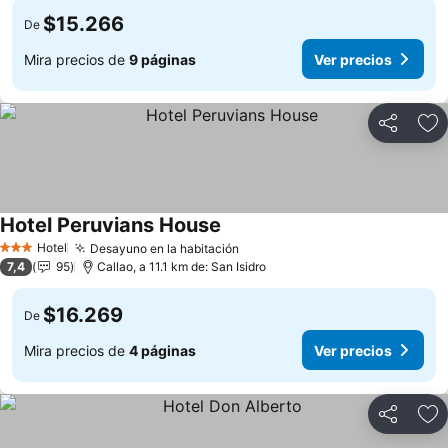
$15.266
De
Mira precios de
9 páginas
Ver precios
Compartir
Ag
Hotel Peruvians House
Hotel
Desayuno en la habitación
3 Estrellas
7,4
95
Callao, a 11.1 km de: San Isidro
$16.269
De
Mira precios de
4 páginas
Ver precios
Compartir
Ag