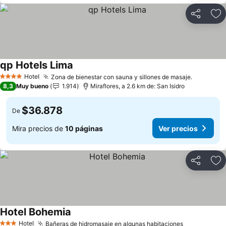
Compartir
Ag
qp Hotels Lima
Hotel
Zona de bienestar con sauna y sillones de masaje.
4 Estrellas
8,3
Muy bueno
1.914
Miraflores, a 2.6 km de: San Isidro
$36.878
De
Mira precios de
10 páginas
Ver precios
Compartir
Ag
Hotel Bohemia
Hotel
Bañeras de hidromasaje en algunas habitaciones