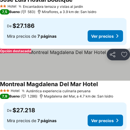
Hotel
Encantadora terraza y vistas al jardín
2 Estrellas
7,5
Bueno
583
Miraflores, a 3.9 km de: San Isidro
$27.186
De
Mira precios de
7 páginas
Ver precios
Opción destacada
Compartir
Ag
Montreal Magdalena Del Mar Hotel
Hotel
Auténtica experiencia culinaria peruana
3 Estrellas
7,9
Bueno
1.286
Magdalena del Mar, a 4.7 km de: San Isidro
$27.218
De
Mira precios de
7 páginas
Ver precios