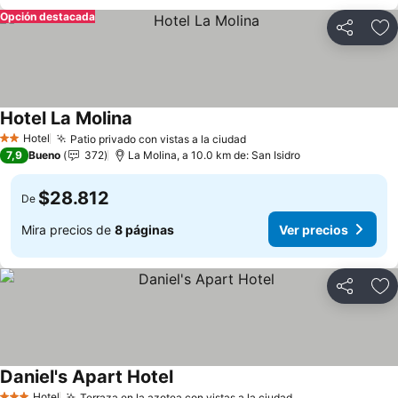
Opción destacada
Compartir
Ag
Hotel La Molina
Hotel
Patio privado con vistas a la ciudad
2 Estrellas
7,9
Bueno
372
La Molina, a 10.0 km de: San Isidro
$28.812
De
Mira precios de
8 páginas
Ver precios
Compartir
Ag
Daniel's Apart Hotel
Hotel
Terraza en la azotea con vistas a la ciudad