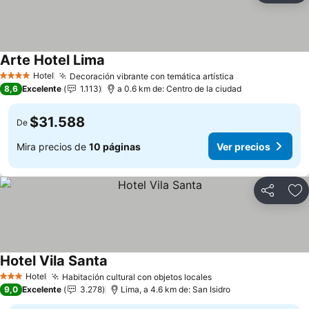
Arte Hotel Lima
Hotel
Decoración vibrante con temática artística
4 Estrellas
8,6
Excelente
1.113
a 0.6 km de: Centro de la ciudad
$31.588
De
Mira precios de
10 páginas
Ver precios
Compartir
Ag
Hotel Vila Santa
Hotel
Habitación cultural con objetos locales
3 Estrellas
9,0
Excelente
3.278
Lima, a 4.6 km de: San Isidro