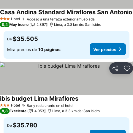
Casa Andina Standard Miraflores San Antonio
Hotel
Acceso a una terraza exterior amueblada
3 Estrellas
8,4
Muy bueno
2.397
Lima, a 3.8 km de: San Isidro
$35.505
De
Mira precios de
10 páginas
Ver precios
Compartir
Ag
ibis budget Lima Miraflores
Hotel
Bar y restaurante en el hotel
3 Estrellas
8,8
Excelente
4.953
Lima, a 3.3 km de: San Isidro
$35.780
De