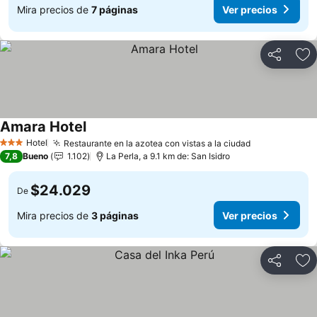
Mira precios de
7 páginas
Ver precios
Compartir
Ag
Amara Hotel
Hotel
Restaurante en la azotea con vistas a la ciudad
3 Estrellas
7,8
Bueno
1.102
La Perla, a 9.1 km de: San Isidro
$24.029
De
Mira precios de
3 páginas
Ver precios
Compartir
Ag