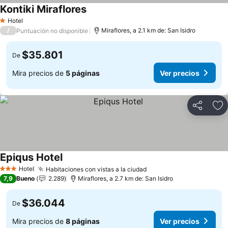
Kontiki Miraflores
Hotel
1 Estrellas
/
Miraflores, a 2.1 km de: San Isidro
Puntuación no disponible
$35.801
De
Mira precios de
5 páginas
Ver precios
Compartir
Ag
Epiqus Hotel
Hotel
Habitaciones con vistas a la ciudad
3 Estrellas
7,9
Bueno
2.289
Miraflores, a 2.7 km de: San Isidro
$36.044
De
Mira precios de
8 páginas
Ver precios