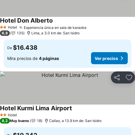
Hotel Don Alberto
Hotel
Experiencia única en sala de karaoke
2 Estrellas
6,8
135
Lima, a 3.0 km de: San Isidro
$16.438
De
Mira precios de
4 páginas
Ver precios
Compartir
Ag
Hotel Kurmi Lima Airport
Hotel
2 Estrellas
8,2
Muy bueno
18
Callao, a 13.9 km de: San Isidro