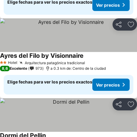
Elige fechas para ver los precios exactos
Ver precios
Compartir
Ag
Ayres del Filo by Visionnaire
Hotel
Arquitectura patagónica tradicional
2 Estrellas
8,6
Excelente
973
a 0.3 km de: Centro de la ciudad
Elige fechas para ver los precios exactos
Ver precios
Compartir
Ag
Dormi del Pellin