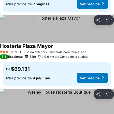
Mira precios de
7 páginas
Ver precios
Compartir
Ag
Hostería Plaza Mayor
Hotel
Piscina exterior climatizada para todo el año
3 Estrellas
8,6
Excelente
629
a 0.6 km de: Centro de la ciudad
$69.131
De
Mira precios de
4 páginas
Ver precios
Compartir
Ag