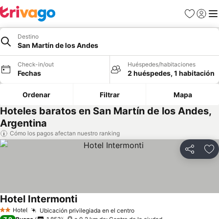
Favoritos
Iniciar 
Me
Destino
San Martín de los Andes
Check-in/out
Huéspedes/habitaciones
Fechas
2 huéspedes, 1 habitación
Ordenar
Filtrar
Mapa
Hoteles baratos en San Martín de los Andes,
Argentina
Cómo los pagos afectan nuestro ranking
Compartir
Ag
Hotel Intermonti
Hotel
Ubicación privilegiada en el centro
2 Estrellas