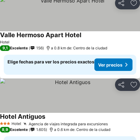
Compartir
Ag
Valle Hermoso Apart Hotel
Hotel
9,1
Excelente
156
a 0.8 km de: Centro de la ciudad
Elige fechas para ver los precios exactos
Ver precios
Compartir
Ag
Hotel Antiguos
Hotel
Agencia de viajes integrada para excursiones
3 Estrellas
8,9
Excelente
1.605
a 0.6 km de: Centro de la ciudad