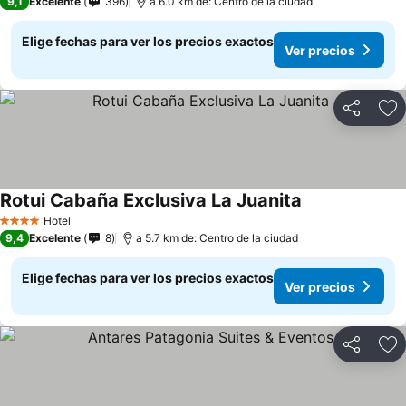
9,1
Excelente
396
a 6.0 km de: Centro de la ciudad
Elige fechas para ver los precios exactos
Ver precios
Compartir
Ag
Rotui Cabaña Exclusiva La Juanita
Hotel
4 Estrellas
9,4
Excelente
8
a 5.7 km de: Centro de la ciudad
Elige fechas para ver los precios exactos
Ver precios
Compartir
Ag