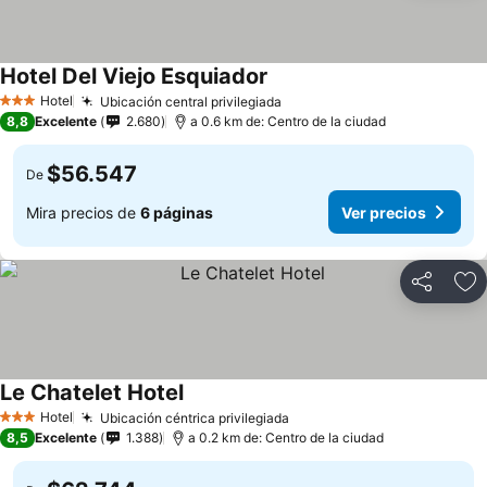
Hotel Del Viejo Esquiador
Hotel
Ubicación central privilegiada
3 Estrellas
8,8
Excelente
2.680
a 0.6 km de: Centro de la ciudad
$56.547
De
Mira precios de
6 páginas
Ver precios
Compartir
Ag
Le Chatelet Hotel
Hotel
Ubicación céntrica privilegiada
3 Estrellas
8,5
Excelente
1.388
a 0.2 km de: Centro de la ciudad