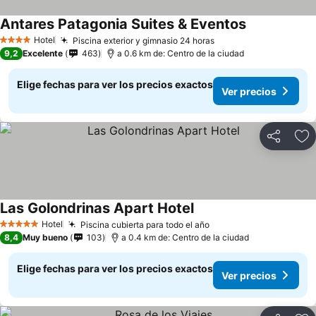
Antares Patagonia Suites & Eventos
Hotel
Piscina exterior y gimnasio 24 horas
4 Estrellas
9,2
Excelente
463
a 0.6 km de: Centro de la ciudad
Elige fechas para ver los precios exactos
Ver precios
Compartir
Ag
Las Golondrinas Apart Hotel
Hotel
Piscina cubierta para todo el año
5 Estrellas
8,4
Muy bueno
103
a 0.4 km de: Centro de la ciudad
Elige fechas para ver los precios exactos
Ver precios