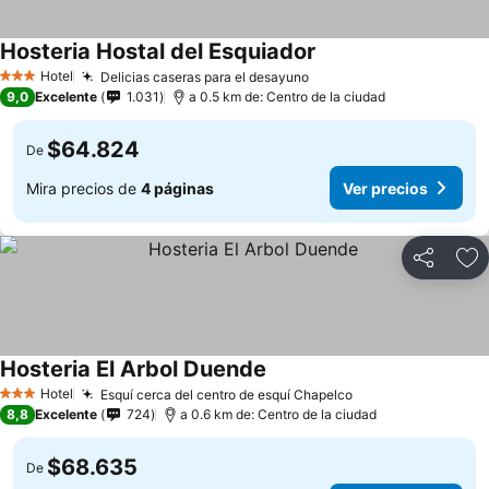
Hosteria Hostal del Esquiador
Hotel
Delicias caseras para el desayuno
3 Estrellas
9,0
Excelente
1.031
a 0.5 km de: Centro de la ciudad
$64.824
De
Mira precios de
4 páginas
Ver precios
Compartir
Ag
Hosteria El Arbol Duende
Hotel
Esquí cerca del centro de esquí Chapelco
3 Estrellas
8,8
Excelente
724
a 0.6 km de: Centro de la ciudad
$68.635
De