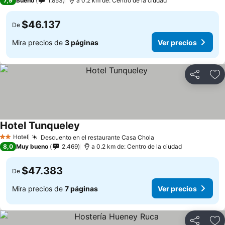
7,9
Bueno
1.853
a 0.2 km de: Centro de la ciudad
$46.137
De
Mira precios de
3 páginas
Ver precios
Compartir
Ag
Hotel Tunqueley
Hotel
Descuento en el restaurante Casa Chola
2 Estrellas
8,0
Muy bueno
2.469
a 0.2 km de: Centro de la ciudad
$47.383
De
Mira precios de
7 páginas
Ver precios