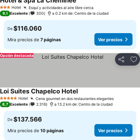
Hotel & Spa La Cheminée
Hotel
Esquí y actividades al aire libre cerca
3 Estrellas
9,1
Excelente
300
a 0.2 km de: Centro de la ciudad
$116.060
De
Mira precios de
7 páginas
Ver precios
Opción destacada
Compartir
Ag
Loi Suites Chapelco Hotel
Hotel
Cena gourmet en dos restaurantes elegantes
5 Estrellas
8,7
Excelente
2.316
a 13.2 km de: Centro de la ciudad
$137.566
De
Mira precios de
10 páginas
Ver precios