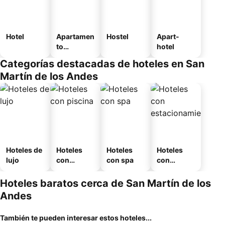
Hotel
Apartamen
Hostel
Apart-
to
hotel
amueblad
Categorías destacadas de hoteles en San
o
Martín de los Andes
Hoteles de
Hoteles
Hoteles
Hoteles
lujo
con
con spa
con
piscina
estaciona
miento
Hoteles baratos cerca de San Martín de los
Andes
También te pueden interesar estos hoteles...