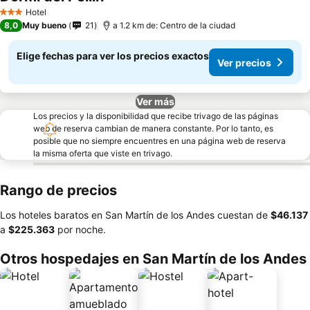
Hotel
3 Estrellas
8,0
Muy bueno
21
a 1.2 km de: Centro de la ciudad
Elige fechas para ver los precios exactos
Ver precios
Ver más
Los precios y la disponibilidad que recibe trivago de las páginas
web de reserva cambian de manera constante. Por lo tanto, es
posible que no siempre encuentres en una página web de reserva
la misma oferta que viste en trivago.
Rango de precios
Los hoteles baratos en San Martín de los Andes cuestan de
‎$46.137
a
‎$225.363
por noche.
Otros hospedajes en San Martín de los Andes