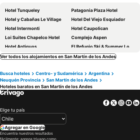
Hotel Tunqueley
Patagonia Plaza Hotel
Hotel y Cabañas Le Village
Hotel Del Viejo Esquiador
Hotel Intermonti
Hotel Caupolican
Loi Suites Chapelco Hotel
Complejo Aspen
Hotel Antiguos
El Refugio Ski & Summer Lodge
Hosteria Las Walkirias
Le Chatelet Hotel
Ver todos los alojamientos en San Martín de los Andes
Rosa de los Viajes
Valle Hermoso Apart Hotel
Busca hoteles
Centro- y Sudamérica
Argentina
Hosteria Las Lengas
Wesley House Hosteria Boutique
Neuquén Provincia
San Martín de los Andes
La Raclette Hosteria y Restaurant
Turismo Patagonia
Hoteles baratos en San Martín de los Andes
Hostería Hueney Ruca
Hosteria Monteverde by Visionnaire
Hosteria El Arbol Duende
Valldemossa Apart Hotel
Facebook
Twitter
Insta
Yo
Elige tu país
Nuestro Lugar
Antares Patagonia Suites & Eventos
Hosteria Hostal del Esquiador
Hostería Bärenhaus
Agregar en Google
Paihuen - Resort De Montaña
Hostería Plaza Mayor
Encuentra nuestros resultados
Hotel Crismalu
Hotel & Spa La Cheminée
fácilmente: agrega trivago como