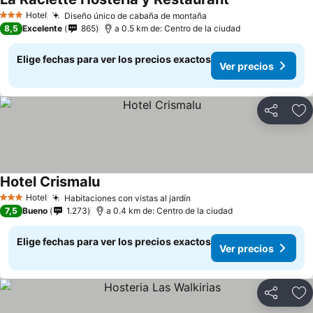
Hotel
Diseño único de cabaña de montaña
3 Estrellas
8,5
Excelente
865
a 0.5 km de: Centro de la ciudad
Elige fechas para ver los precios exactos
Ver precios
Compartir
Ag
Hotel Crismalu
Hotel
Habitaciones con vistas al jardín
3 Estrellas
7,5
Bueno
1.273
a 0.4 km de: Centro de la ciudad
Elige fechas para ver los precios exactos
Ver precios
Compartir
Ag