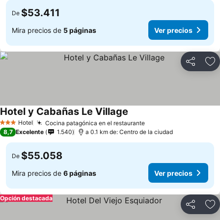
$53.411
De
Mira precios de
5 páginas
Ver precios
Compartir
Ag
Hotel y Cabañas Le Village
Hotel
Cocina patagónica en el restaurante
3 Estrellas
8,7
Excelente
1.540
a 0.1 km de: Centro de la ciudad
$55.058
De
Mira precios de
6 páginas
Ver precios
Opción destacada
Compartir
Ag