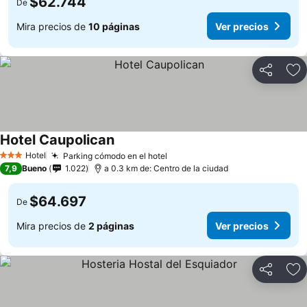
$62.744
De
Mira precios de
10 páginas
Ver precios
Compartir
Ag
Hotel Caupolican
Hotel
Parking cómodo en el hotel
3 Estrellas
7,9
Bueno
1.022
a 0.3 km de: Centro de la ciudad
$64.697
De
Mira precios de
2 páginas
Ver precios
Compartir
Ag