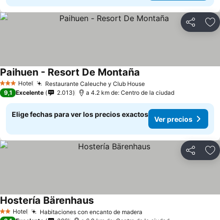
Compartir
Ag
Paihuen - Resort De Montaña
Hotel
Restaurante Caleuche y Club House
3 Estrellas
9,1
Excelente
2.013
a 4.2 km de: Centro de la ciudad
Elige fechas para ver los precios exactos
Ver precios
Compartir
Ag
Hostería Bärenhaus
Hotel
Habitaciones con encanto de madera
2 Estrellas