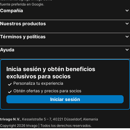
fuente preferida en Google.
Río Hermoso Hotel de Montaña
Arrayan Hosteria De Montaña
Compañía
Rotui Cabaña Exclusiva La Juanita
Paraíso Casa de Montaña
Cabanas Las Vistas
Ayres del Filo by Visionnaire
Nuestros productos
Amonite Apart & Spa
La Casita de Li
Términos y políticas
Las Golondrinas Apart Hotel
Hosteria Las Lucarnas
Dormi del Pellin
Departamento Malbec
Ayuda
Cabañas Nonthué
Cabana Adolim
Departamento La Querencia
Inicia sesión y obtén beneficios
exclusivos para socios
Personaliza tu experiencia
Obtén ofertas y precios para socios
Iniciar sesión
trivago N.V.
, Kesselstraße 5 – 7, 40221 Düsseldorf, Alemania
Copyright 2026 trivago | Todos los derechos reservados.