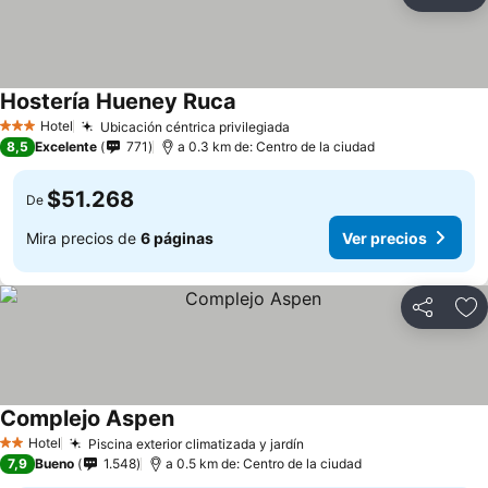
Compartir
Ag
Hostería Hueney Ruca
Hotel
Ubicación céntrica privilegiada
3 Estrellas
8,5
Excelente
771
a 0.3 km de: Centro de la ciudad
$51.268
De
Mira precios de
6 páginas
Ver precios
Compartir
Ag
Complejo Aspen
Hotel
Piscina exterior climatizada y jardín
2 Estrellas
7,9
Bueno
1.548
a 0.5 km de: Centro de la ciudad