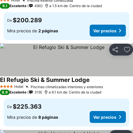
Hotel
Piscina exterior climatizada
3 Estrellas
9,1
Excelente
490
a 1.5 km de: Centro de la ciudad
$200.289
De
Mira precios de
2 páginas
Ver precios
Compartir
Ag
El Refugio Ski & Summer Lodge
Hotel
Piscinas climatizadas interiores y exteriores
4 Estrellas
8,9
Excelente
319
a 6.1 km de: Centro de la ciudad
$225.363
De
Mira precios de
8 páginas
Ver precios