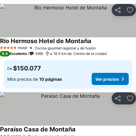
Compartir
Ag
Río Hermoso Hotel de Montaña
Hotel
Cocina gourmet regional y de fusión
5 Estrellas
9,5
Excelente
499
a 18.3 km de: Centro de la ciudad
$150.077
De
Mira precios de
10 páginas
Ver precios
Compartir
Ag
Paraíso Casa de Montaña