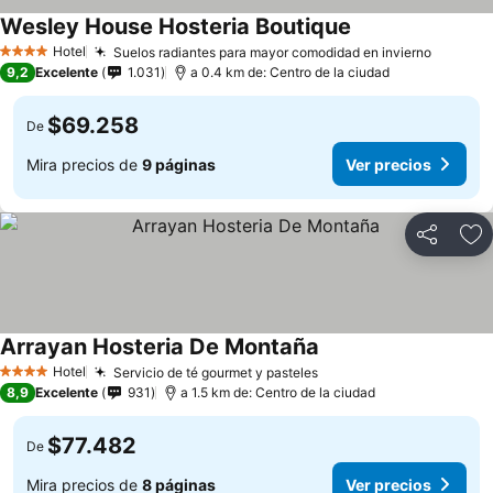
Wesley House Hosteria Boutique
Hotel
Suelos radiantes para mayor comodidad en invierno
4 Estrellas
9,2
Excelente
1.031
a 0.4 km de: Centro de la ciudad
$69.258
De
Mira precios de
9 páginas
Ver precios
Compartir
Ag
Arrayan Hosteria De Montaña
Hotel
Servicio de té gourmet y pasteles
4 Estrellas
8,9
Excelente
931
a 1.5 km de: Centro de la ciudad
$77.482
De
Mira precios de
8 páginas
Ver precios