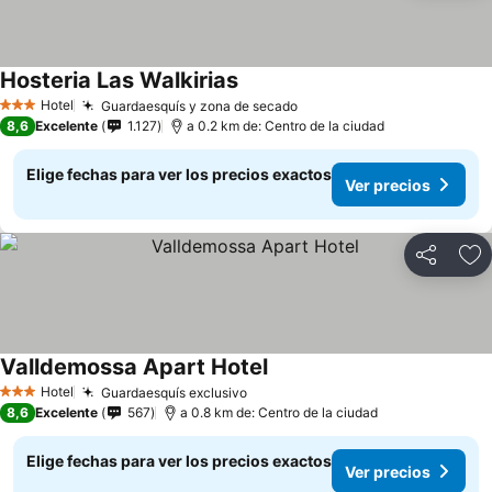
Hosteria Las Walkirias
Hotel
Guardaesquís y zona de secado
3 Estrellas
8,6
Excelente
1.127
a 0.2 km de: Centro de la ciudad
Elige fechas para ver los precios exactos
Ver precios
Compartir
Ag
Valldemossa Apart Hotel
Hotel
Guardaesquís exclusivo
3 Estrellas
8,6
Excelente
567
a 0.8 km de: Centro de la ciudad
Elige fechas para ver los precios exactos
Ver precios