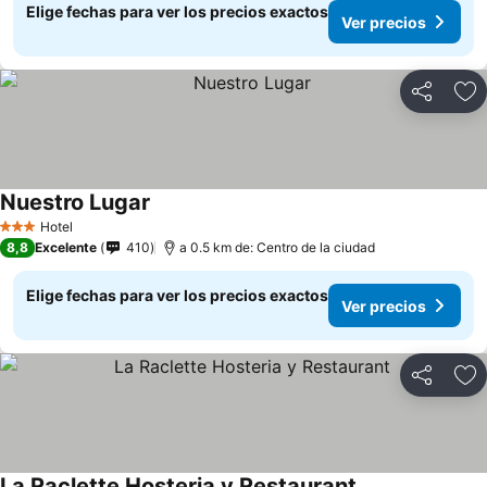
Elige fechas para ver los precios exactos
Ver precios
Compartir
Ag
Nuestro Lugar
Hotel
3 Estrellas
8,8
Excelente
410
a 0.5 km de: Centro de la ciudad
Elige fechas para ver los precios exactos
Ver precios
Compartir
Ag
La Raclette Hosteria y Restaurant