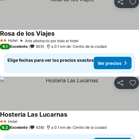
Compartir
Ag
Rosa de los Viajes
Hotel
Arte abstracto por todo el hotel
2 Estrellas
9,1
Excelente
805
a 0.1 km de: Centro de la ciudad
Elige fechas para ver los precios exactos
Ver precios
Compartir
Ag
Hosteria Las Lucarnas
Hotel
2 Estrellas
9,2
Excelente
638
a 0.1 km de: Centro de la ciudad