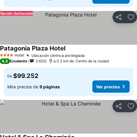
Opción destacada
Compartir
Ag
Patagonia Plaza Hotel
Hotel
Ubicación céntrica privilegiada
4 Estrellas
8,5
Excelente
3.625
a 0.3 km de: Centro de la ciudad
$99.252
De
Mira precios de
9 páginas
Ver precios
Compartir
Ag