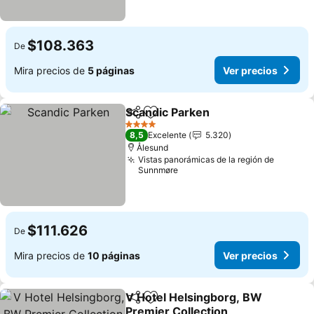
$108.363
De
Mira precios de
5 páginas
Ver precios
Scandic Parken
Compartir
Agregar a favoritos
Ver precio
4 Estrellas
8,5
Excelente
5.320
Ålesund
Vistas panorámicas de la región de
Sunnmøre
$111.626
De
Mira precios de
10 páginas
Ver precios
V Hotel Helsingborg, BW
Compartir
Agregar a favoritos
Premier Collection