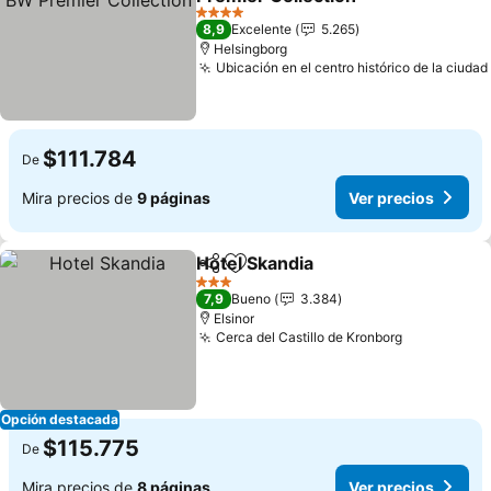
Ver precios
4 Estrellas
8,9
Excelente
5.265
Helsingborg
Ubicación en el centro histórico de la ciudad
$111.784
De
Mira precios de
9 páginas
Ver precios
Hotel Skandia
Compartir
Agregar a favoritos
Ver precios
3 Estrellas
7,9
Bueno
3.384
Elsinor
Cerca del Castillo de Kronborg
Ver precio
Opción destacada
$115.775
De
Mira precios de
8 páginas
Ver precios