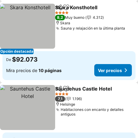
Skara Konsthotell
Compartir
Agregar a favoritos
Ver prec
4 Estrellas
8,2
Muy bueno
4.312
Skara
Sauna y relajación en la última planta
Ver p
Opción destacada
$92.073
De
Mira precios de
10 páginas
Ver precios
Sauntehus Castle Hotel
Compartir
Agregar a favoritos
Ve
4 Estrellas
7,1
1.196
Helsinge
Habitaciones con encanto y detalles
antiguos