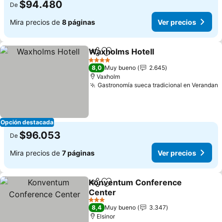
$94.480
De
Mira precios de
8 páginas
Ver precios
Waxholms Hotell
Compartir
Agregar a favoritos
Ver preci
4 Estrellas
8,0
Muy bueno
2.645
Vaxholm
Gastronomía sueca tradicional en Verandan
V
Opción destacada
$96.053
De
Mira precios de
7 páginas
Ver precios
Konventum Conference
Compartir
Agregar a favoritos
Center
Ver precios
3 Estrellas
8,4
Muy bueno
3.347
Elsinor