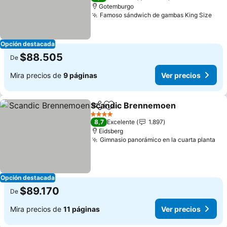
Gotemburgo
Famoso sándwich de gambas King Size
Ver
Opción destacada
$88.505
De
Mira precios de
9 páginas
Ver precios
Scandic Brennemoen
Compartir
Agregar a favoritos
Ver 
4 Estrellas
8,7
Excelente
1.897
Eidsberg
Gimnasio panorámico en la cuarta planta
Ver
Opción destacada
$89.170
De
Mira precios de
11 páginas
Ver precios