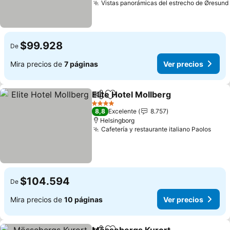
Vistas panorámicas del estrecho de Øresund
$99.928
De
Mira precios de
7 páginas
Ver precios
Elite Hotel Mollberg
Compartir
Agregar a favoritos
Ver pr
4 Estrellas
8,8
Excelente
8.757
Helsingborg
Cafetería y restaurante italiano Paolos
Ver 
$104.594
De
Mira precios de
10 páginas
Ver precios