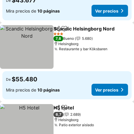
$43.677
De
Mira precios de
10 páginas
Ver precios
Scandic Helsingborg Nord
Compartir
Agregar a favoritos
3 Estrellas
7,8
Bueno
5.680
Helsingborg
Restaurante y bar Köksbaren
Ver precios
$55.480
De
Mira precios de
10 páginas
Ver precios
H5 Hotel
Compartir
Agregar a favoritos
Ver precios
6,7
2.689
Helsingborg
Patio exterior aislado
Ver precios