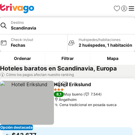
Favoritos
Iniciar 
Me
Destino
Scandinavia
Check-in/out
Huéspedes/habitaciones
Fechas
2 huéspedes, 1 habitación
Ordenar
Filtrar
Mapa
Hoteles baratos en Scandinavia, Europa
Cómo los pagos afectan nuestro ranking
Hotell Erikslund
Compartir
Agregar a favoritos
Ver precio
3 Estrellas
8,1
Muy bueno
7.544
Ängelholm
Cena tradicional en posada sueca
Ver pre
Opción destacada