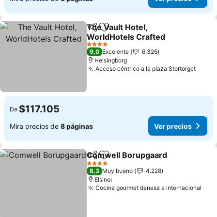
The Vault Hotel,
Compartir
Agregar a favoritos
WorldHotels Crafted
Ver precios
4 Estrellas
9,0
Excelente
6.326
Helsingborg
Acceso céntrico a la plaza Stortorget
Ver p
$117.105
De
Mira precios de
8 páginas
Ver precios
Comwell Borupgaard
Compartir
Agregar a favoritos
Ver p
4 Estrellas
8,3
Muy bueno
4.228
Elsinor
Cocina gourmet danesa e internacional
Ver 