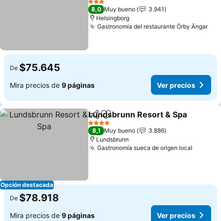
Ver precios
3 Estrellas
8,0
Muy bueno
3.941
Helsingborg
Gastronomía del restaurante Örby Ängar
Ver
$75.645
De
Mira precios de
9 páginas
Ver precios
Lundsbrunn Resort & Spa
Compartir
Agregar a favoritos
4 Estrellas
8,1
Muy bueno
3.886
Lundsbrunn
Gastronomía sueca de origen local
Ver pre
Opción destacada
$78.918
De
Mira precios de
9 páginas
Ver precios