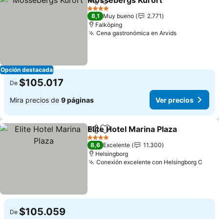
Mössebergs Kurort
Compartir
Agregar a favoritos
Ver pr
4 Estrellas
8,1
Muy bueno
2.771
Falköping
Cena gastronómica en Arvids
Ver precios
Opción destacada
$105.017
De
Mira precios de
9 páginas
Ver precios
Elite Hotel Marina Plaza
Compartir
Agregar a favoritos
Ve
4 Estrellas
8,6
Excelente
11.300
Helsingborg
Conexión excelente con Helsingborg C
Ver 
$105.059
De