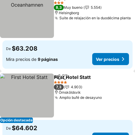
Compartir
Agregar a favoritos
Ver
3 Estrellas
8,3
Muy bueno
5.554
Helsingborg
Suite de relajación en la duodécima planta
V
$63.208
De
Mira precios de
9 páginas
Ver precios
First Hotel Statt
Compartir
Agregar a favoritos
Ver precio
4 Estrellas
7,3
4.903
Örnsköldsvik
Amplio bufé de desayuno
Ver precios
Opción destacada
$64.602
De