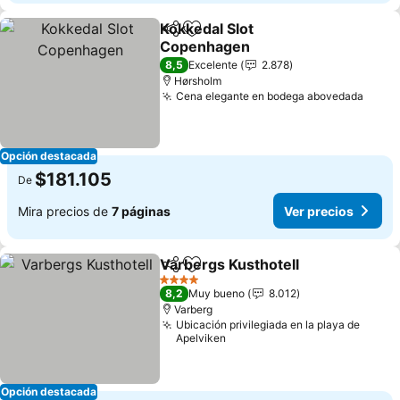
Kokkedal Slot
Compartir
Agregar a favoritos
Copenhagen
Ver precios
8,5
Excelente
2.878
Hørsholm
Cena elegante en bodega abovedada
Ver p
Opción destacada
$181.105
De
Mira precios de
7 páginas
Ver precios
Varbergs Kusthotell
Compartir
Agregar a favoritos
Ver pr
4 Estrellas
8,2
Muy bueno
8.012
Varberg
Ubicación privilegiada en la playa de
Apelviken
Opción destacada