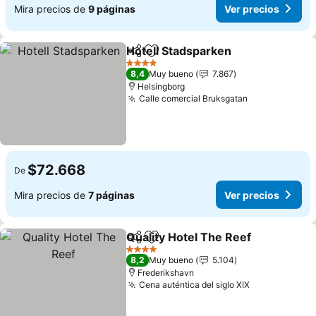
Mira precios de
9 páginas
Ver precios
Hotell Stadsparken
Compartir
Agregar a favoritos
Ver pre
4 Estrellas
8,4
Muy bueno
7.867
Helsingborg
Calle comercial Bruksgatan
Ver precios
$72.668
De
Mira precios de
7 páginas
Ver precios
Quality Hotel The Reef
Compartir
Agregar a favoritos
Ver
4 Estrellas
8,2
Muy bueno
5.104
Frederikshavn
Cena auténtica del siglo XIX
Ver precios