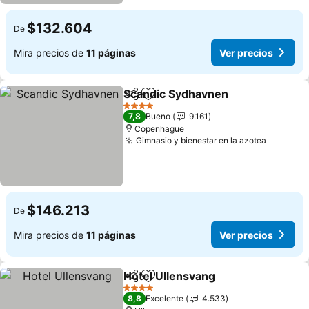
$132.604
De
Mira precios de
11 páginas
Ver precios
Scandic Sydhavnen
Compartir
Agregar a favoritos
Ver pr
4 Estrellas
7,8
Bueno
9.161
Copenhague
Gimnasio y bienestar en la azotea
Ver prec
$146.213
De
Mira precios de
11 páginas
Ver precios
Hotel Ullensvang
Compartir
Agregar a favoritos
Ver preci
4 Estrellas
8,8
Excelente
4.533