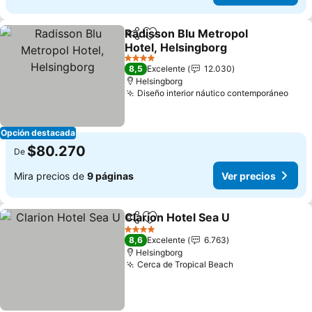
Radisson Blu Metropol
Compartir
Agregar a favoritos
Hotel, Helsingborg
Ver precios
4 Estrellas
8,5
Excelente
12.030
Helsingborg
Diseño interior náutico contemporáneo
Ver 
Opción destacada
$80.270
De
Mira precios de
9 páginas
Ver precios
Clarion Hotel Sea U
Compartir
Agregar a favoritos
Ver pre
4 Estrellas
8,6
Excelente
6.763
Helsingborg
Cerca de Tropical Beach
Ver precios