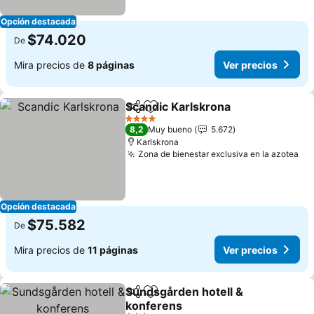
Opción destacada
$74.020
De
Mira precios de
8 páginas
Ver precios
Scandic Karlskrona
Compartir
Agregar a favoritos
Ver pre
4 Estrellas
8,2
Muy bueno
5.672
Karlskrona
Zona de bienestar exclusiva en la azotea
Ve
Opción destacada
$75.582
De
Mira precios de
11 páginas
Ver precios
Sundsgården hotell &
Compartir
Agregar a favoritos
konferens