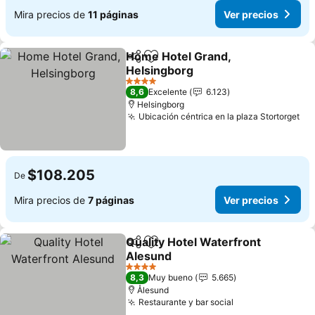
Mira precios de
11 páginas
Ver precios
Home Hotel Grand,
Compartir
Agregar a favoritos
Helsingborg
Ver precios
4 Estrellas
8,6
Excelente
6.123
Helsingborg
Ubicación céntrica en la plaza Stortorget
Ve
$108.205
De
Mira precios de
7 páginas
Ver precios
Quality Hotel Waterfront
Compartir
Agregar a favoritos
Alesund
Ver precios
4 Estrellas
8,3
Muy bueno
5.665
Ålesund
Restaurante y bar social
Ver precios