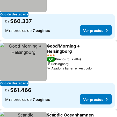
Opción destacada
$60.337
De
Mira precios de
7 páginas
Ver precios
Good Morning +
Compartir
Agregar a favoritos
Helsingborg
Ver precios
3 Estrellas
7,6
Bueno
7.484
Helsingborg
Asador y bar en el vestíbulo
Ver precios
Opción destacada
$61.466
De
Mira precios de
7 páginas
Ver precios
Scandic Oceanhamnen