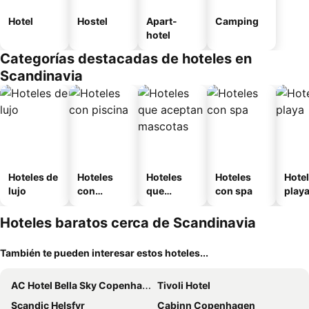
Hotel
Hostel
Apart-
Camping
hotel
Categorías destacadas de hoteles en
Scandinavia
Hoteles de
Hoteles
Hoteles
Hoteles
Hotel
lujo
con
que
con spa
play
piscina
aceptan
mascotas
Hoteles baratos cerca de Scandinavia
También te pueden interesar estos hoteles...
AC Hotel Bella Sky Copenhagen
Tivoli Hotel
Scandic Helsfyr
Cabinn Copenhagen