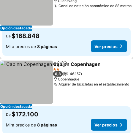
Ullensvang
Canal de natación panorámico de 88 metros
Opción destacada
$168.848
De
Mira precios de
8 páginas
Ver precios
Cabinn Copenhagen
Compartir
Agregar a favoritos
Ver p
2 Estrellas
6,8
46.157
Copenhague
Alquiler de bicicletas en el establecimiento
V
Opción destacada
$172.100
De
Mira precios de
8 páginas
Ver precios