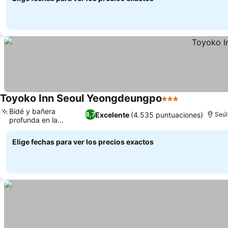
Toyoko Inn Seoul Yeongdeungpo
3 Estrellas
Ver precios
Bidé y bañera
Excelente
(4.535 puntuaciones)
8,7
Seúl
profunda en la
Ver precios
habitación.
Elige fechas para ver los precios exactos