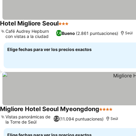
Hotel Migliore Seoul
3 Estrellas
Ver precios
Café Audrey Hepburn
Bueno
(2.861 puntuaciones)
7,8
Seúl
con vistas a la ciudad
Ver precios
Elige fechas para ver los precios exactos
Migliore Hotel Seoul Myeongdong
4 Estrellas
Ver preci
Vistas panorámicas de
(11.094 puntuaciones)
7,2
Seúl
la Torre de Seúl
Ver precios
Elige fechas para ver los precios exactos