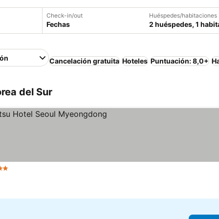
Check-in/out
Huéspedes/habitaciones
Fechas
2 huéspedes, 1 habit
ión
Cancelación gratuita
Hoteles
Puntuación: 8,0+
Ha
rea del Sur
strellas
Ver precios