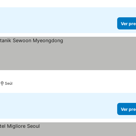
Ver pre
las
er precios
Seúl
Ver pre