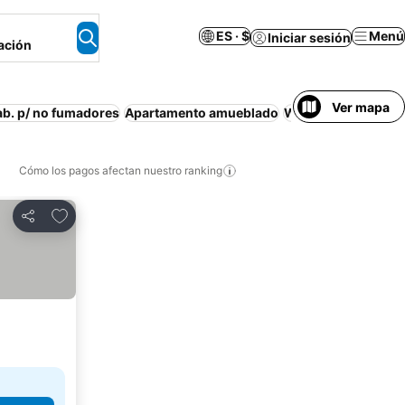
ES · $
Menú
Iniciar sesión
ación
Ver mapa
b. p/ no fumadores
Apartamento amueblado
Wifi
Aire acondici
Cómo los pagos afectan nuestro ranking
Agregar a favoritos
Compartir