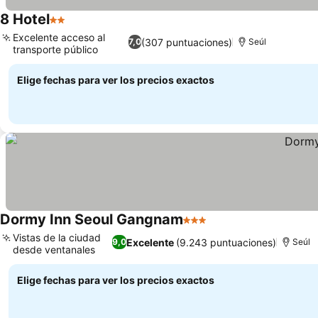
8 Hotel
2 Estrellas
Ver precios
Excelente acceso al
(307 puntuaciones)
7,0
Seúl
transporte público
Ver precios
Elige fechas para ver los precios exactos
Dormy Inn Seoul Gangnam
3 Estrellas
Ver precios
Vistas de la ciudad
Excelente
(9.243 puntuaciones)
9,0
Seúl
desde ventanales
Ver precios
Elige fechas para ver los precios exactos