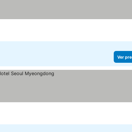
Ver pre
os