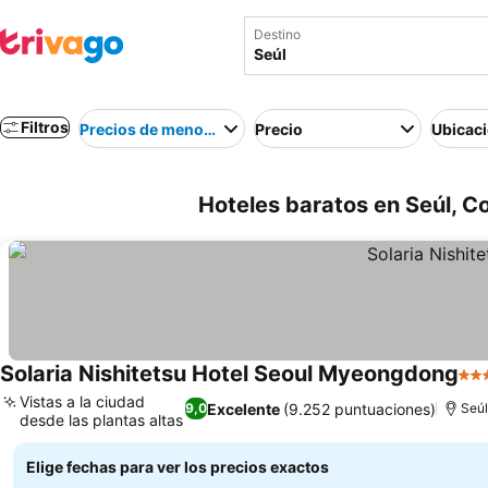
Destino
Filtros
Precios de menor a mayor
Precio
Ubicac
Hoteles baratos en Seúl, Co
Solaria Nishitetsu Hotel Seoul Myeongdong
4 E
Vistas a la ciudad
Excelente
(9.252 puntuaciones)
9,0
Seúl
desde las plantas altas
Ver precios
Elige fechas para ver los precios exactos