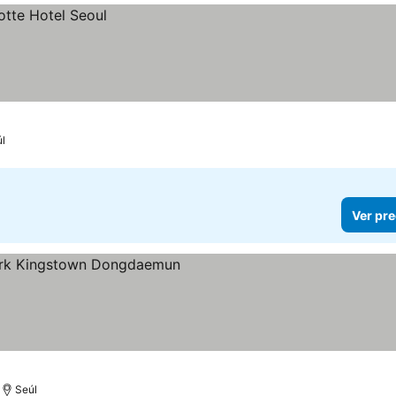
úl
Ver pre
las
r precios
Seúl