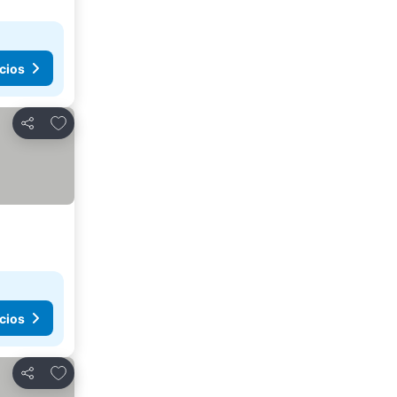
cios
Agregar a favoritos
Compartir
cios
Agregar a favoritos
Compartir