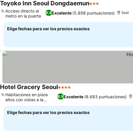
Toyoko Inn Seoul Dongdaemun
3 Estrellas
Ver precios
Acceso directo al
Excelente
(5.898 puntuaciones)
8,6
Seúl
metro en la puerta
Ver precios
Elige fechas para ver los precios exactos
Hotel Gracery Seoul
4 Estrellas
Ver precios
Habitaciones en pisos
Excelente
(8.683 puntuaciones)
8,9
altos con vistas a la
Ver precios
ciudad
Elige fechas para ver los precios exactos