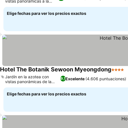
vistas panorámicas a la
Ver precios
ciudad
Elige fechas para ver los precios exactos
Hotel The Botanik Sewoon Myeongdong
4 Estrel
V
Jardín en la azotea con
Excelente
(4.606 puntuaciones)
9,1
vistas panorámicas de la
Ver precios
ciudad
Elige fechas para ver los precios exactos