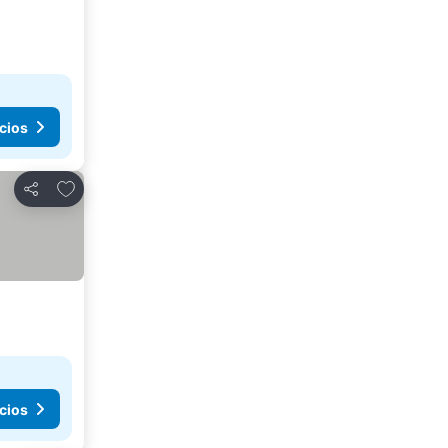
cios
Agregar a favoritos
Compartir
cios