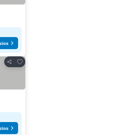
cios
Agregar a favoritos
Compartir
cios