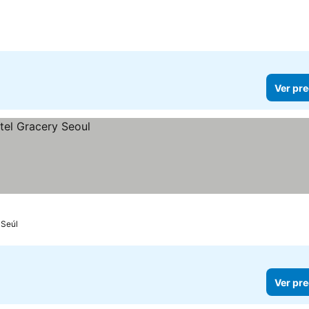
Ver pre
Seúl
Ver pre