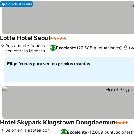
Opción destacada
Lotte Hotel Seoul
5 Estrellas
Ver precios
Restaurante francés
Excelente
(22.585 puntuaciones)
9,0
Se
con estrella Michelin
Ver precios
Elige fechas para ver los precios exactos
Hotel Skypark Kingstown Dongdaemun
4 Estrel
Ve
Salón en la azotea con
Excelente
(12.609 puntuaciones)
8,8