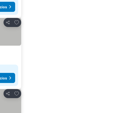
cios
Agregar a favoritos
Compartir
cios
Agregar a favoritos
Compartir