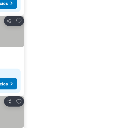
cios
Agregar a favoritos
Compartir
cios
Agregar a favoritos
Compartir