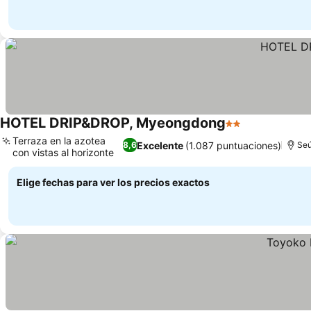
HOTEL DRIP&DROP, Myeongdong
2 Estrellas
Ver precios
Terraza en la azotea
Excelente
(1.087 puntuaciones)
8,6
Seú
con vistas al horizonte
Ver precios
Elige fechas para ver los precios exactos