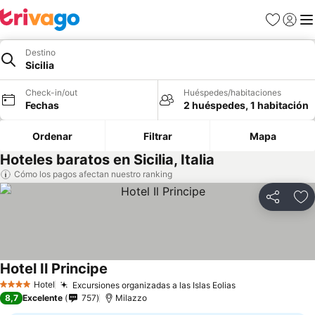
Favoritos
Iniciar 
Me
Destino
Sicilia
Check-in/out
Huéspedes/habitaciones
Fechas
2 huéspedes, 1 habitación
Ordenar
Filtrar
Mapa
Hoteles baratos en Sicilia, Italia
Cómo los pagos afectan nuestro ranking
Compartir
Ag
Hotel Il Principe
Ver precios
Hotel
Excursiones organizadas a las Islas Eolias
Ver precios
4 Estrellas
8,7
Excelente
757
Milazzo