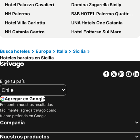
Hotel Palazzo Cavalieri
Domina Zagarella Sicily
NH Palermo
B&B HOTEL Palermo Quattro Canti
Hotel Villa Carlotta
UNA Hotels One Catania
NH Catania Centro
Hotel Egitarso Sul Mare
Casena Dei Colli, Sure Hotel Collection By Best Western
HOTEL SICILYA
Best Western Hotel Principe di Lampedusa
Hotel Romano House
Busca hoteles
Europa
Italia
Sicilia
Hoteles baratos en Sicilia
Hotel Medici
Hotel Ariston
Dioscuri Bay Palace Hotel
Splendid Hotel Taormina - Handwritten Collection
Facebook
Twitter
Insta
Yo
Hotel Villa Belvedere
Hotel Lido Mediterranee
Elige tu país
Mediterraneo
Grand Hotel Villa Itria
Romano Palace Luxury Hotel
Grand Hotel Ortigia
Agregar en Google
Hotel Riva Del Sole
Hotel Villino Gallodoro
Encuentra nuestros resultados
fácilmente: agrega trivago como
Astoria Palace Hotel
Astro Suite Hotel
fuente preferida en Google.
Compañía
Hotel Condor
NH Catania Parco Degli Aragonesi
La Terrazza sul Centro
Grand Hotel et Des Palmes
Nuestros productos