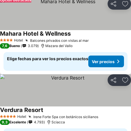
Opción destacada
Compartir
Ag
Mahara Hotel & Wellness
Ver precios
Hotel
Balcones privados con vistas al mar
Ver precios
4 Estrellas
7,6
Bueno
3.079
Mazara del Vallo
Elige fechas para ver los precios exactos
Ver precios
Compartir
Ag
Verdura Resort
Ver precios
Hotel
Irene Forte Spa con botánicos sicilianos
Ver precios
5 Estrellas
9,3
Excelente
4.793
Sciacca