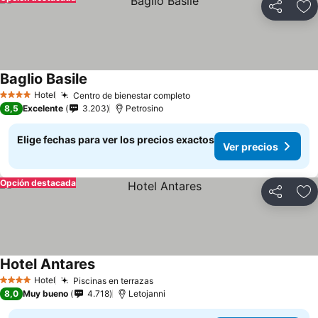
Compartir
Ag
Baglio Basile
Ver precios
Hotel
Centro de bienestar completo
Ver precios
4 Estrellas
8,5
Excelente
3.203
Petrosino
Elige fechas para ver los precios exactos
Ver precios
Opción destacada
Compartir
Ag
Hotel Antares
Ver precios
Hotel
Piscinas en terrazas
Ver precios
4 Estrellas
8,0
Muy bueno
4.718
Letojanni