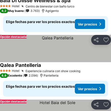
Baia Di Ulisse Wellness & Spa
Ver precios
Hotel
Centro de bienestar con baño turco
Ver precios
4 Estrellas
8,2
Muy bueno
3.763
Agrigento
Elige fechas para ver los precios exactos
Ver precios
Opción destacada
Compartir
Ag
Qalea Pantelleria
Ver precios
Hotel
Experiencia culinaria con show cooking
Ver precios
4 Estrellas
8,6
Excelente
2.094
Pantelleria
Elige fechas para ver los precios exactos
Ver precios
Opción destacada
Compartir
Ag