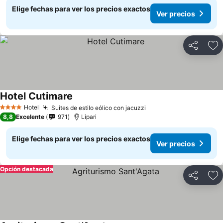
Elige fechas para ver los precios exactos
Ver precios
Compartir
Ag
Hotel Cutimare
Ver precios
Hotel
Suites de estilo eólico con jacuzzi
Ver precios
4 Estrellas
8,8
Excelente
971
Lipari
Elige fechas para ver los precios exactos
Ver precios
Opción destacada
Compartir
Ag