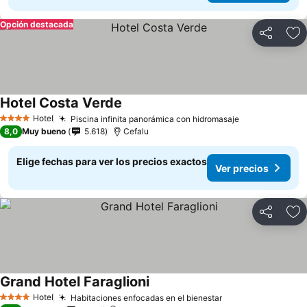
Opción destacada
Compartir
Ag
Hotel Costa Verde
Ver precios
Hotel
Piscina infinita panorámica con hidromasaje
Ver precios
4 Estrellas
8,0
Muy bueno
5.618
Cefalu
Elige fechas para ver los precios exactos
Ver precios
Compartir
Ag
Grand Hotel Faraglioni
Ver precios
Hotel
Habitaciones enfocadas en el bienestar
Ver precios
4 Estrellas