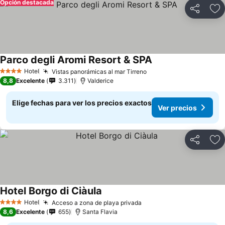
Opción destacada
Compartir
Ag
Parco degli Aromi Resort & SPA
Ver precios
Hotel
Vistas panorámicas al mar Tirreno
Ver precios
4 Estrellas
8,8
Excelente
3.311
Valderice
Elige fechas para ver los precios exactos
Ver precios
Compartir
Ag
Hotel Borgo di Ciàula
Ver precios
Hotel
Acceso a zona de playa privada
Ver precios
4 Estrellas
8,6
Excelente
655
Santa Flavia