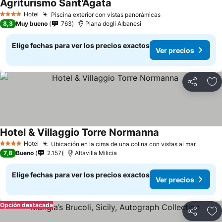
Agriturismo Sant'Agata
Ver precios
Hotel
Piscina exterior con vistas panorámicas
Ver precios
4 Estrellas
8,3
Muy bueno
763
Piana degli Albanesi
Elige fechas para ver los precios exactos
Ver precios
Compartir
Ag
Hotel & Villaggio Torre Normanna
Ver precios
Hotel
Ubicación en la cima de una colina con vistas al mar
Ver pr
4 Estrellas
7,8
Bueno
2.157
Altavilla Milicia
Elige fechas para ver los precios exactos
Ver precios
Opción destacada
Compartir
Ag