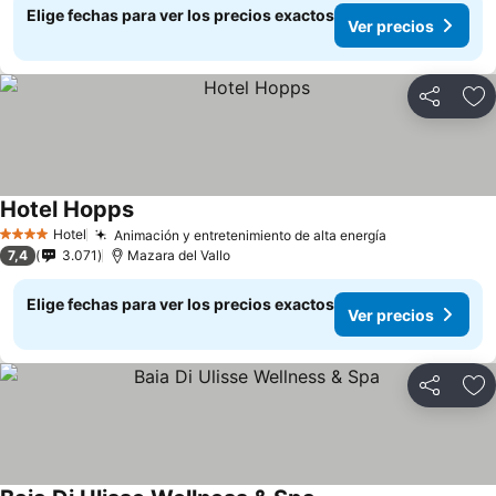
Elige fechas para ver los precios exactos
Ver precios
Compartir
Ag
Hotel Hopps
Ver precios
Hotel
Animación y entretenimiento de alta energía
Ver precios
4 Estrellas
7,4
3.071
Mazara del Vallo
Elige fechas para ver los precios exactos
Ver precios
Compartir
Ag