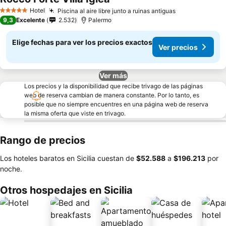
Ver precios
Hotel
Piscina al aire libre junto a ruinas antiguas
Ver precios
5 Estrellas
9,3
Excelente
2.532
Palermo
Elige fechas para ver los precios exactos
Ver precios
Ver más
Los precios y la disponibilidad que recibe trivago de las páginas
web de reserva cambian de manera constante. Por lo tanto, es
posible que no siempre encuentres en una página web de reserva
la misma oferta que viste en trivago.
Rango de precios
Los hoteles baratos en Sicilia cuestan de
‎$52.588
a
‎$196.213
por
noche.
Otros hospedajes en Sicilia