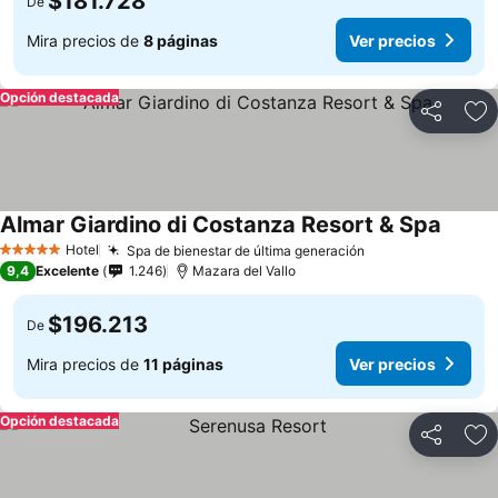
$181.728
De
Mira precios de
8 páginas
Ver precios
Opción destacada
Compartir
Ag
Almar Giardino di Costanza Resort & Spa
Ver pr
Hotel
Spa de bienestar de última generación
Ver precios
5 Estrellas
9,4
Excelente
1.246
Mazara del Vallo
$196.213
De
Mira precios de
11 páginas
Ver precios
Opción destacada
Compartir
Ag