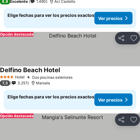
8,8
Excelente
1.490
Aci Castello
Elige fechas para ver los precios exactos
Ver precios
Opción destacada
Compartir
Ag
Delfino Beach Hotel
Ver precios
Hotel
Dos piscinas exteriores
Ver precios
4 Estrellas
7,3
3.257
Marsala
Elige fechas para ver los precios exactos
Ver precios
Opción destacada
Compartir
Ag