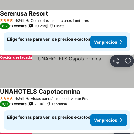
Serenusa Resort
Ver precios
Hotel
Completas instalaciones familiares
Ver precios
4 Estrellas
8,7
Excelente
10.269
Licata
Elige fechas para ver los precios exactos
Ver precios
Opción destacada
Compartir
Ag
UNAHOTELS Capotaormina
Ver precios
Hotel
Vistas panorámicas del Monte Etna
Ver precios
4 Estrellas
9,0
Excelente
7.190
Taormina
Elige fechas para ver los precios exactos
Ver precios