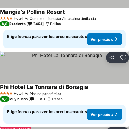
Mangia's Pollina Resort
Ver precios
Hotel
Centro de bienestar Almacalma dedicado
Ver precios
4 Estrellas
8,8
Excelente
7.954
Pollina
Elige fechas para ver los precios exactos
Ver precios
Compartir
Ag
Phi Hotel La Tonnara di Bonagia
Ver precios
Hotel
Piscina panorámica
Ver precios
4 Estrellas
8,3
Muy bueno
3.181
Trapani
Elige fechas para ver los precios exactos
Ver precios