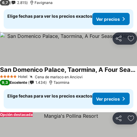
6,7
2.815
Favignana
Elige fechas para ver los precios exactos
Ver precios
Compartir
Ag
San Domenico Palace, Taormina, A Four Seasons Hotel
Ver precios
Hotel
Cena de marisco en Anciovi
Ver precios
5 Estrellas
9,3
Excelente
1.434
Taormina
Elige fechas para ver los precios exactos
Ver precios
Opción destacada
Compartir
Ag