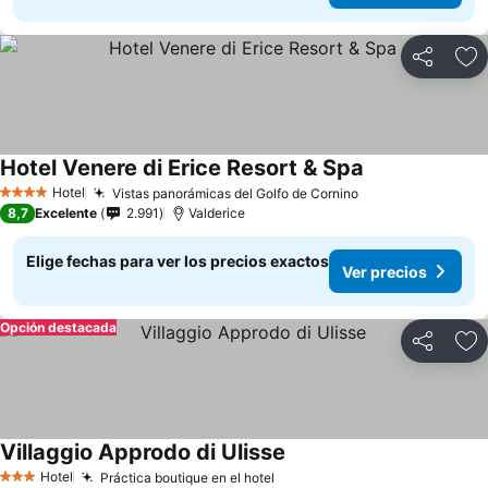
Compartir
Ag
Hotel Venere di Erice Resort & Spa
Ver precios
Hotel
Vistas panorámicas del Golfo de Cornino
Ver precios
4 Estrellas
8,7
Excelente
2.991
Valderice
Elige fechas para ver los precios exactos
Ver precios
Opción destacada
Compartir
Ag
Villaggio Approdo di Ulisse
Ver precios
Hotel
Práctica boutique en el hotel
Ver precios
3 Estrellas