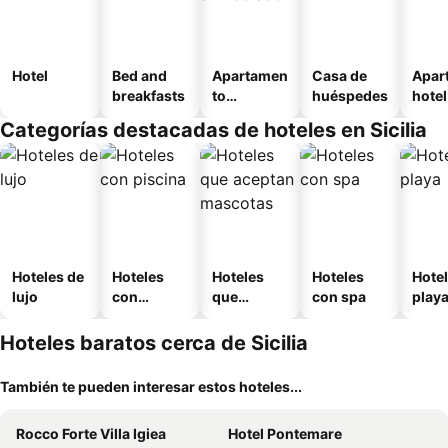
Hotel
Bed and
Apartamen
Casa de
Apar
breakfasts
to
huéspedes
hotel
amueblad
Categorías destacadas de hoteles en Sicilia
o
Hoteles de
Hoteles
Hoteles
Hoteles
Hotel
lujo
con
que
con spa
play
piscina
aceptan
mascotas
Hoteles baratos cerca de Sicilia
También te pueden interesar estos hoteles...
Rocco Forte Villa Igiea
Hotel Pontemare