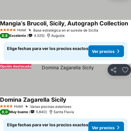
Mangia’s Brucoli, Sicily, Autograph Collection
V
Hotel
Base estratégica en el sureste de Sicilia
Ver precios
5 Estrellas
8,8
Excelente
4.525
Augusta
Elige fechas para ver los precios exactos
Ver precios
Opción destacada
Compartir
Ag
Domina Zagarella Sicily
Ver precios
Hotel
Varias piscinas exteriores
Ver precios
4 Estrellas
8,0
Muy bueno
5.840
Santa Flavia
Elige fechas para ver los precios exactos
Ver precios