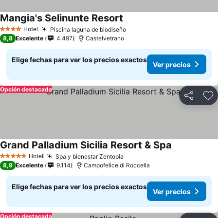
Mangia's Selinunte Resort
Ver precios
Hotel
Piscina laguna de biodiseño
Ver precios
4 Estrellas
8,8
Excelente
4.497
Castelvetrano
Elige fechas para ver los precios exactos
Ver precios
Opción destacada
Compartir
Ag
Grand Palladium Sicilia Resort & Spa
Ver precios
Hotel
Spa y bienestar Zentopia
Ver precios
5 Estrellas
8,9
Excelente
9.114
Campofelice di Roccella
Elige fechas para ver los precios exactos
Ver precios
Opción destacada