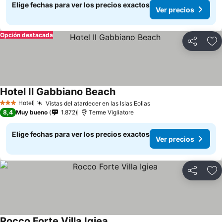
Elige fechas para ver los precios exactos
Ver precios
Opción destacada
Compartir
Ag
Hotel Il Gabbiano Beach
Ver precios
Hotel
Vistas del atardecer en las Islas Eolias
Ver precios
3 Estrellas
8,4
Muy bueno
1.872
Terme Vigliatore
Elige fechas para ver los precios exactos
Ver precios
Compartir
Ag
Rocco Forte Villa Igiea