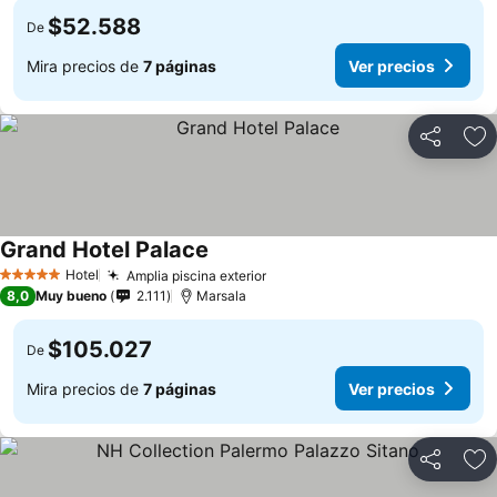
$52.588
De
Mira precios de
7 páginas
Ver precios
Compartir
Ag
Grand Hotel Palace
Ver precios
Hotel
Amplia piscina exterior
Ver precios
5 Estrellas
8,0
Muy bueno
2.111
Marsala
$105.027
De
Mira precios de
7 páginas
Ver precios
Compartir
Ag