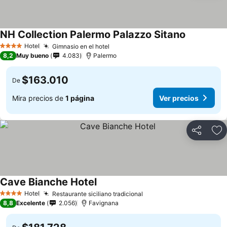
NH Collection Palermo Palazzo Sitano
Ver precio
Hotel
Gimnasio en el hotel
Ver precios
4 Estrellas
8,2
Muy bueno
4.083
Palermo
$163.010
De
Mira precios de
1 página
Ver precios
Compartir
Ag
Cave Bianche Hotel
Ver precios
Hotel
Restaurante siciliano tradicional
Ver precios
4 Estrellas
8,8
Excelente
2.056
Favignana