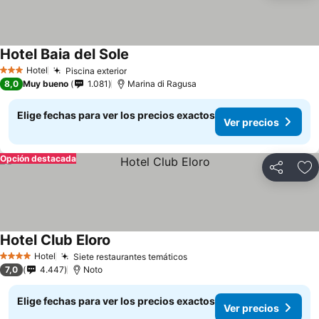
Hotel Baia del Sole
Ver precios
Hotel
Piscina exterior
Ver precios
3 Estrellas
8,0
Muy bueno
1.081
Marina di Ragusa
Elige fechas para ver los precios exactos
Ver precios
Opción destacada
Compartir
Ag
Hotel Club Eloro
Ver precios
Hotel
Siete restaurantes temáticos
Ver precios
4 Estrellas
7,0
4.447
Noto
Elige fechas para ver los precios exactos
Ver precios