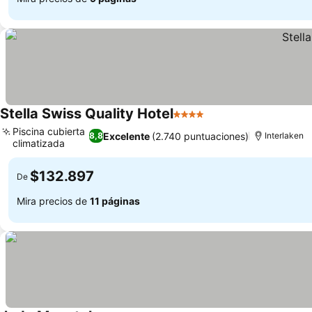
Stella Swiss Quality Hotel
4 Estrellas
Ver precios
Piscina cubierta
Excelente
(2.740 puntuaciones)
8,8
Interlaken
climatizada
Ver precios
$132.897
De
Mira precios de
11 páginas