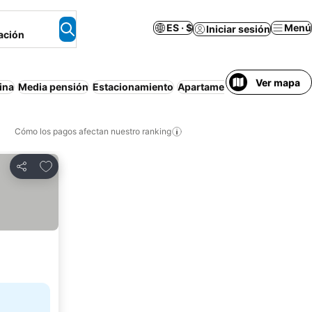
ES · $
Menú
Iniciar sesión
ación
Ver mapa
ina
Media pensión
Estacionamiento
Apartamento amueblado
S
Cómo los pagos afectan nuestro ranking
Agregar a favoritos
Compartir