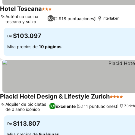
Hotel Toscana
3 Estrellas
Ver precios
Auténtica cocina
(2.918 puntuaciones)
6,6
Interlaken
toscana y suiza
Ver precios
$103.097
De
Mira precios de
10 páginas
Placid Hotel Design & Lifestyle Zurich
4 Estrellas
Ver 
Alquiler de bicicletas
Excelente
(5.111 puntuaciones)
8,5
Zúrich
de diseño icónico
Ver precios
$113.807
De
Mira precios de
9 páginas