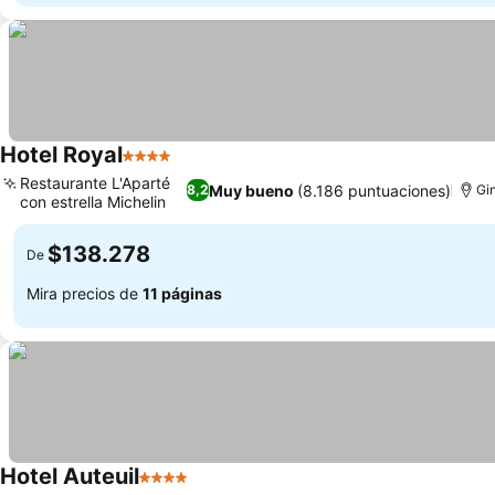
Hotel Royal
4 Estrellas
Ver precios
Restaurante L'Aparté
Muy bueno
(8.186 puntuaciones)
8,2
Gi
con estrella Michelin
Ver precios
$138.278
De
Mira precios de
11 páginas
Hotel Auteuil
4 Estrellas
Ver precios