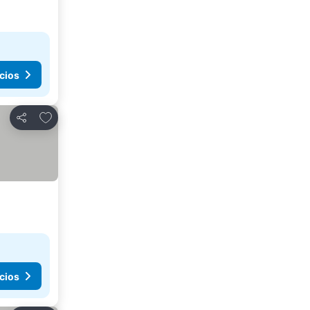
cios
Agregar a favoritos
Compartir
cios