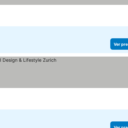
Ver pre
precios
Ver pre