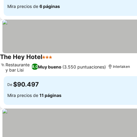
Mira precios de
6 páginas
The Hey Hotel
3 Estrellas
Ver precios
Restaurante
Muy bueno
(3.550 puntuaciones)
8,0
Interlaken
y bar Lisi
Ver precios
$90.497
De
Mira precios de
11 páginas