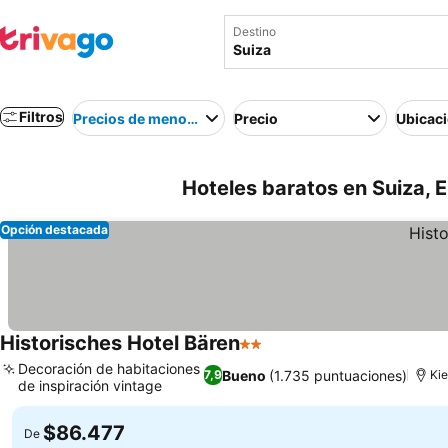
Destino
Filtros
Precios de menor a mayor
Precio
Ubicac
Hoteles baratos en Suiza, 
Opción destacada
Historisches Hotel Bären
2 Estrellas
Ver precios
Decoración de habitaciones
Bueno
(1.735 puntuaciones)
7,9
Kie
de inspiración vintage
Ver precios
$86.477
De