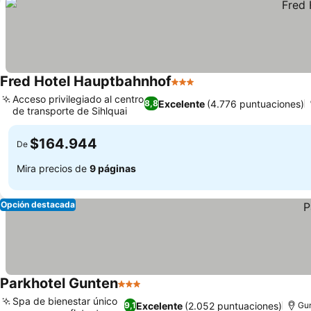
Fred Hotel Hauptbahnhof
3 Estrellas
Ver precios
Acceso privilegiado al centro
Excelente
(4.776 puntuaciones)
8,8
de transporte de Sihlquai
Ver precios
$164.944
De
Mira precios de
9 páginas
Opción destacada
Parkhotel Gunten
3 Estrellas
Ver precios
Spa de bienestar único
Excelente
(2.052 puntuaciones)
9,1
Gu