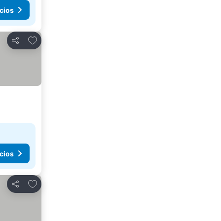
cios
Agregar a favoritos
Compartir
cios
Agregar a favoritos
Compartir