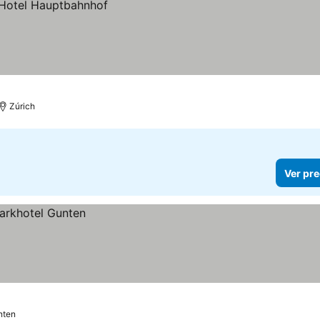
Zúrich
Ver pre
nten