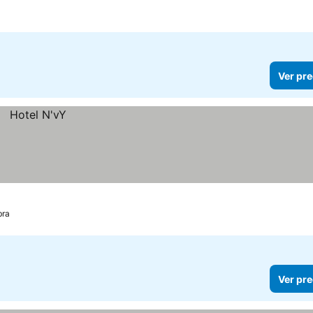
Ver pre
bra
Ver pre