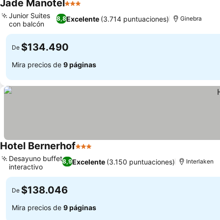
Jade Manotel
3 Estrellas
Ver precios
Junior Suites
Excelente
(3.714 puntuaciones)
8,8
Ginebra
con balcón
Ver precios
$134.490
De
Mira precios de
9 páginas
Hotel Bernerhof
3 Estrellas
Ver precios
Desayuno buffet
Excelente
(3.150 puntuaciones)
8,9
Interlaken
interactivo
Ver precios
$138.046
De
Mira precios de
9 páginas