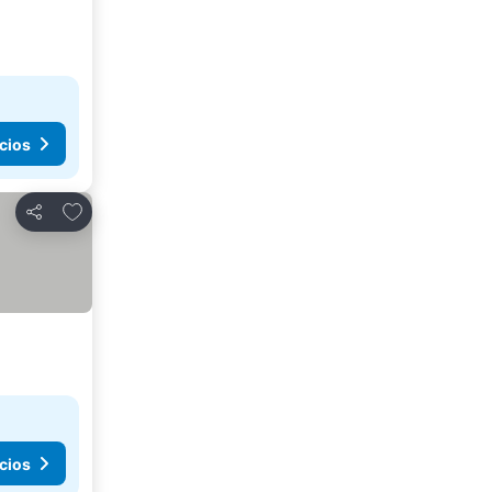
cios
Agregar a favoritos
Compartir
cios