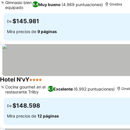
Gimnasio bien
Muy bueno
(4.969 puntuaciones)
8,4
Ginebra
equipado
Ver precios
$145.981
De
Mira precios de
9 páginas
Hotel N'vY
4 Estrellas
Ver precios
Cocina gourmet en el
Excelente
(6.992 puntuaciones)
8,7
Gine
restaurante Trilby
Ver precios
$148.598
De
Mira precios de
12 páginas