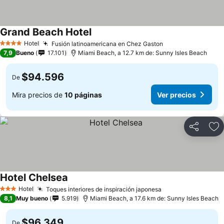
Grand Beach Hotel
Hotel
Fusión latinoamericana en Chez Gaston
4 Estrellas
7,9
Bueno
17.101
Miami Beach, a 12.7 km de: Sunny Isles Beach
$94.596
De
Mira precios de
10 páginas
Ver precios
Compartir
Ag
Hotel Chelsea
Hotel
Toques interiores de inspiración japonesa
3 Estrellas
8,1
Muy bueno
5.919
Miami Beach, a 17.6 km de: Sunny Isles Beach
$96.349
De