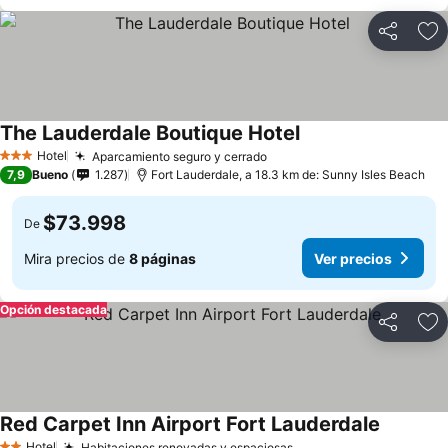
Compartir
Ag
The Lauderdale Boutique Hotel
Hotel
Aparcamiento seguro y cerrado
3 Estrellas
7,9
Bueno
1.287
Fort Lauderdale, a 18.3 km de: Sunny Isles Beach
$73.998
De
Mira precios de
8 páginas
Ver precios
Opción destacada
Compartir
Ag
Red Carpet Inn Airport Fort Lauderdale
Hotel
Habitaciones renovadas y espaciosas