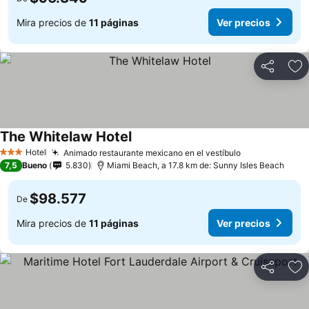
Mira precios de
11 páginas
Ver precios
Compartir
Ag
The Whitelaw Hotel
Hotel
Animado restaurante mexicano en el vestíbulo
3 Estrellas
7,5
Bueno
5.830
Miami Beach, a 17.8 km de: Sunny Isles Beach
$98.577
De
Mira precios de
11 páginas
Ver precios
Compartir
Ag