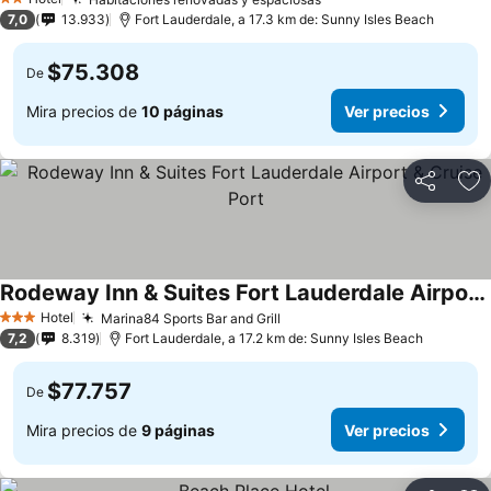
2 Estrellas
7,0
13.933
Fort Lauderdale, a 17.3 km de: Sunny Isles Beach
$75.308
De
Mira precios de
10 páginas
Ver precios
Compartir
Ag
Rodeway Inn & Suites Fort Lauderdale Airport & Cruise Port
Hotel
Marina84 Sports Bar and Grill
3 Estrellas
7,2
8.319
Fort Lauderdale, a 17.2 km de: Sunny Isles Beach
$77.757
De
Mira precios de
9 páginas
Ver precios