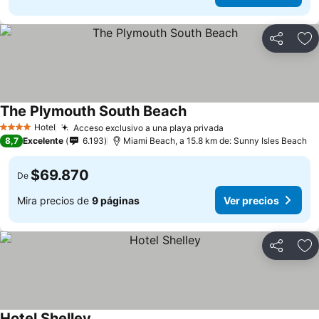
Compartir
Ag
The Plymouth South Beach
Hotel
Acceso exclusivo a una playa privada
4 Estrellas
8,7
Excelente
6.193
Miami Beach, a 15.8 km de: Sunny Isles Beach
$69.870
De
Mira precios de
9 páginas
Ver precios
Compartir
Ag
Hotel Shelley