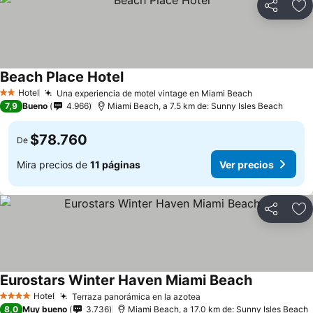
Compartir
Ag
Beach Place Hotel
Hotel
Una experiencia de motel vintage en Miami Beach
2 Estrellas
7,9
Bueno
4.966
Miami Beach, a 7.5 km de: Sunny Isles Beach
$78.760
De
Mira precios de
11 páginas
Ver precios
Compartir
Ag
Eurostars Winter Haven Miami Beach
Hotel
Terraza panorámica en la azotea
4 Estrellas
8,0
Muy bueno
3.736
Miami Beach, a 17.0 km de: Sunny Isles Beach