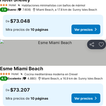
Hotel
Habitaciones minimalistas con baños de mármol
3 Estrellas
7,9
Bueno
7.608
Miami Beach, a 17.8 km de: Sunny Isles Beach
$73.048
De
Mira precios de
10 páginas
Ver precios
Compartir
Ag
Esme Miami Beach
Hotel
Cocina mediterránea moderna en Drexel
4 Estrellas
8,5
Excelente
4.880
Miami Beach, a 16.9 km de: Sunny Isles Beach
$73.207
De
Mira precios de
10 páginas
Ver precios