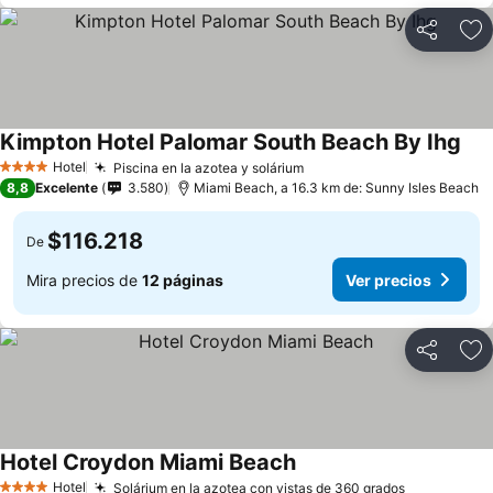
Compartir
Ag
Kimpton Hotel Palomar South Beach By Ihg
Hotel
Piscina en la azotea y solárium
4 Estrellas
8,8
Excelente
3.580
Miami Beach, a 16.3 km de: Sunny Isles Beach
$116.218
De
Mira precios de
12 páginas
Ver precios
Compartir
Ag
Hotel Croydon Miami Beach
Hotel
Solárium en la azotea con vistas de 360 grados