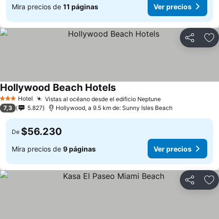
Mira precios de
11 páginas
Ver precios
Compartir
Ag
Hollywood Beach Hotels
Hotel
Vistas al océano desde el edificio Neptune
3 Estrellas
7,3
5.827
Hollywood, a 9.5 km de: Sunny Isles Beach
$56.230
De
Mira precios de
9 páginas
Ver precios
Compartir
Ag