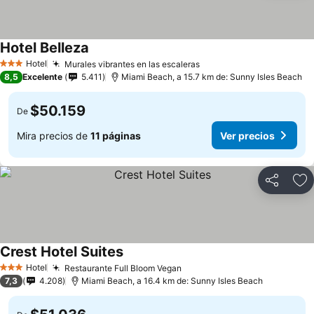
Hotel Belleza
Hotel
Murales vibrantes en las escaleras
3 Estrellas
8,5
Excelente
5.411
Miami Beach, a 15.7 km de: Sunny Isles Beach
$50.159
De
Mira precios de
11 páginas
Ver precios
Compartir
Ag
Crest Hotel Suites
Hotel
Restaurante Full Bloom Vegan
3 Estrellas
7,3
4.208
Miami Beach, a 16.4 km de: Sunny Isles Beach