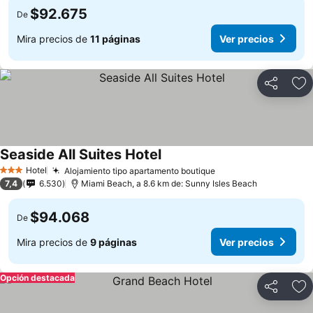
$92.675
De
Mira precios de
11 páginas
Ver precios
Compartir
Ag
Seaside All Suites Hotel
Hotel
Alojamiento tipo apartamento boutique
3 Estrellas
7,4
6.530
Miami Beach, a 8.6 km de: Sunny Isles Beach
$94.068
De
Mira precios de
9 páginas
Ver precios
Opción destacada
Compartir
Ag