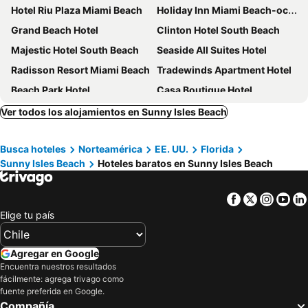
Hotel Riu Plaza Miami Beach
Holiday Inn Miami Beach-oceanfront By Ihg
Grand Beach Hotel
Clinton Hotel South Beach
Majestic Hotel South Beach
Seaside All Suites Hotel
Radisson Resort Miami Beach
Tradewinds Apartment Hotel
Beach Park Hotel
Casa Boutique Hotel
Chesterfield Hotel & Suites
Lexington by Hotel RL Miami Beach
Ver todos los alojamientos en Sunny Isles Beach
Palm Tree Club Miami
The Gates Hotel South Beach
Busca hoteles
Norteamérica
EE. UU.
Florida
Crest Hotel Suites
Aqua Hotel & Suites
Sunny Isles Beach
Hoteles baratos en Sunny Isles Beach
Beachside All Suites Hotel
Sherry Frontenac Oceanfront Hotel
Hotel Croydon Miami Beach
Miami Gardens Inn & Suites
Facebook
Twitter
Insta
Yo
Hotel Continental Miami Beach, Tapestry Collection by Hilton
Catalina Hotel & Beach Club
Elige tu país
Viajero Miami
Hotel Breakwater South Beach
Hotel Rendale Miami Beach
Venezia Hotel
Agregar en Google
Encuentra nuestros resultados
Comfort Inn & Suites Downtown Brickell-Port of Miami
Cadillac Hotel & Beach Club, Autograph Collection
fácilmente: agrega trivago como
YVE Hotel Miami
Ocean Reef Suites
fuente preferida en Google.
Compañía