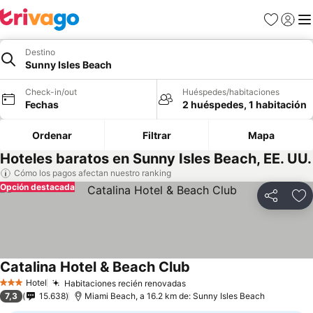
Favoritos
Iniciar 
Me
Destino
Sunny Isles Beach
Check-in/out
Huéspedes/habitaciones
Fechas
2 huéspedes, 1 habitación
Ordenar
Filtrar
Mapa
Hoteles baratos en Sunny Isles Beach, EE. UU.
Cómo los pagos afectan nuestro ranking
Opción destacada
Compartir
Ag
Catalina Hotel & Beach Club
Hotel
Habitaciones recién renovadas
3 Estrellas
7,3
15.638
Miami Beach, a 16.2 km de: Sunny Isles Beach