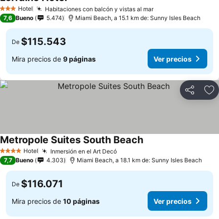
Hotel
Habitaciones con balcón y vistas al mar
3 Estrellas
7,6
Bueno
5.474
Miami Beach, a 15.1 km de: Sunny Isles Beach
$115.543
De
Mira precios de
9 páginas
Ver precios
Compartir
Ag
Metropole Suites South Beach
Hotel
Inmersión en el Art Decó
4 Estrellas
7,7
Bueno
4.303
Miami Beach, a 18.1 km de: Sunny Isles Beach
$116.071
De
Mira precios de
10 páginas
Ver precios