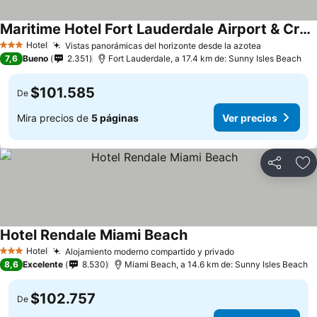
Maritime Hotel Fort Lauderdale Airport & Cruiseport
Hotel
Vistas panorámicas del horizonte desde la azotea
3 Estrellas
7,6
Bueno
2.351
Fort Lauderdale, a 17.4 km de: Sunny Isles Beach
$101.585
De
Mira precios de
5 páginas
Ver precios
Compartir
Ag
Hotel Rendale Miami Beach
Hotel
Alojamiento moderno compartido y privado
3 Estrellas
8,6
Excelente
8.530
Miami Beach, a 14.6 km de: Sunny Isles Beach
$102.757
De