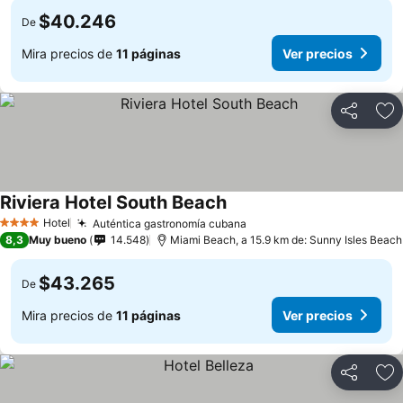
$40.246
De
Mira precios de
11 páginas
Ver precios
Compartir
Ag
Riviera Hotel South Beach
Hotel
Auténtica gastronomía cubana
4 Estrellas
8,3
Muy bueno
14.548
Miami Beach, a 15.9 km de: Sunny Isles Beach
$43.265
De
Mira precios de
11 páginas
Ver precios
Compartir
Ag