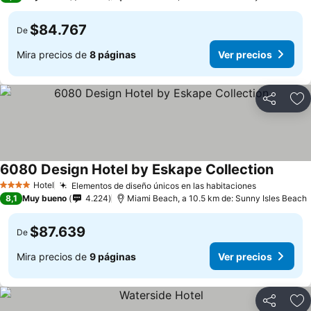
$84.767
De
Mira precios de
8 páginas
Ver precios
Compartir
Ag
6080 Design Hotel by Eskape Collection
Hotel
Elementos de diseño únicos en las habitaciones
4 Estrellas
8,1
Muy bueno
4.224
Miami Beach, a 10.5 km de: Sunny Isles Beach
$87.639
De
Mira precios de
9 páginas
Ver precios
Compartir
Ag