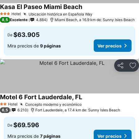
Kasa El Paseo Miami Beach
Hotel
Ubicación histórica en Española Way
3 Estrellas
8,5
Excelente
4.884
Miami Beach, a 16.9 km de: Sunny Isles Beach
$63.905
De
Mira precios de
9 páginas
Ver precios
Compartir
Ag
Motel 6 Fort Lauderdale, FL
Hotel
Concepto moderno y económico
2 Estrellas
6,5
6.210
Fort Lauderdale, a 17.4 km de: Sunny Isles Beach
$69.596
De
Mira precios de
7 páginas
Ver precios