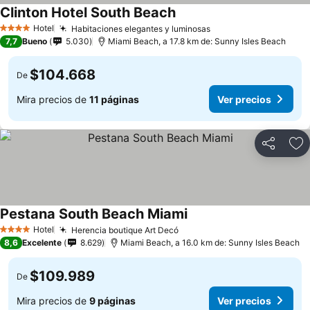
Clinton Hotel South Beach
Hotel
Habitaciones elegantes y luminosas
4 Estrellas
7,7
Bueno
5.030
Miami Beach, a 17.8 km de: Sunny Isles Beach
$104.668
De
Mira precios de
11 páginas
Ver precios
Compartir
Ag
Pestana South Beach Miami
Hotel
Herencia boutique Art Decó
4 Estrellas
8,6
Excelente
8.629
Miami Beach, a 16.0 km de: Sunny Isles Beach
$109.989
De
Mira precios de
9 páginas
Ver precios