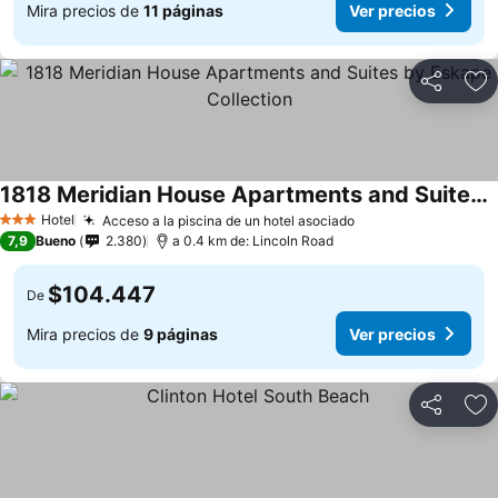
Mira precios de
11 páginas
Ver precios
Compartir
Ag
1818 Meridian House Apartments and Suites by Eskape Collection
Hotel
Acceso a la piscina de un hotel asociado
3 Estrellas
7,9
Bueno
2.380
a 0.4 km de: Lincoln Road
$104.447
De
Mira precios de
9 páginas
Ver precios
Compartir
Ag