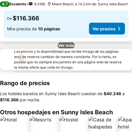
4 Estrellas
8,7
Excelente
9.348
Miami Beach, a 14.2 km de: Sunny Isles Beach
$116.366
De
Mira precios de
10 páginas
Ver precios
Ver más
Los precios y la disponibilidad que recibe trivago de las páginas
web de reserva cambian de manera constante. Por lo tanto, es
posible que no siempre encuentres en una página web de reserva
la misma oferta que viste en trivago.
Rango de precios
Los hoteles baratos en Sunny Isles Beach cuestan de
‎$40.246
a
‎$116.366
por noche.
Otros hospedajes en Sunny Isles Beach