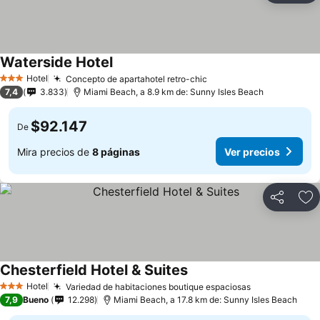
Waterside Hotel
Hotel
Concepto de apartahotel retro-chic
3 Estrellas
7,4
3.833
Miami Beach, a 8.9 km de: Sunny Isles Beach
$92.147
De
Mira precios de
8 páginas
Ver precios
Compartir
Ag
Chesterfield Hotel & Suites
Hotel
Variedad de habitaciones boutique espaciosas
3 Estrellas
7,9
Bueno
12.298
Miami Beach, a 17.8 km de: Sunny Isles Beach