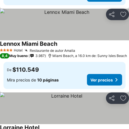
Compartir
Ag
Lennox Miami Beach
Hotel
Restaurante de autor Amalia
4 Estrellas
8,4
Muy bueno
3.987
Miami Beach, a 16.0 km de: Sunny Isles Beach
$110.549
De
Mira precios de
10 páginas
Ver precios
Compartir
Ag
Lorraine Hotel