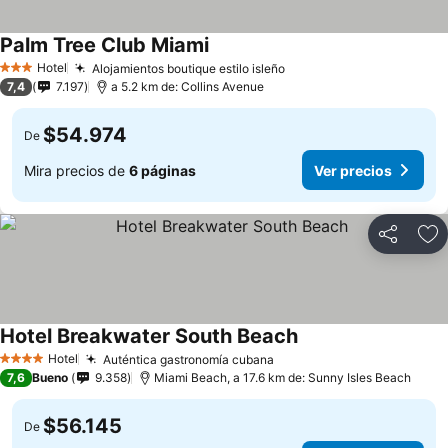
Palm Tree Club Miami
Hotel
Alojamientos boutique estilo isleño
3 Estrellas
7,4
7.197
a 5.2 km de: Collins Avenue
$54.974
De
Mira precios de
6 páginas
Ver precios
Compartir
Ag
Hotel Breakwater South Beach
Hotel
Auténtica gastronomía cubana
4 Estrellas
7,6
Bueno
9.358
Miami Beach, a 17.6 km de: Sunny Isles Beach
$56.145
De