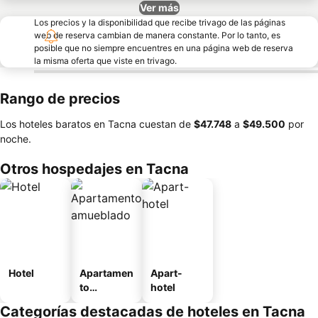
Ver más
Los precios y la disponibilidad que recibe trivago de las páginas
web de reserva cambian de manera constante. Por lo tanto, es
posible que no siempre encuentres en una página web de reserva
la misma oferta que viste en trivago.
Rango de precios
Los hoteles baratos en Tacna cuestan de
‎$47.748
a
‎$49.500
por
noche.
Otros hospedajes en Tacna
Hotel
Apartamen
Apart-
to
hotel
amueblad
Categorías destacadas de hoteles en Tacna
o