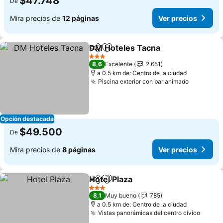
$47.748
De
Mira precios de
12 páginas
Ver precios
DM Hoteles Tacna
Compartir
Agregar a favoritos
Ver prec
3 Estrellas
8,6
Excelente
2.651
a 0.5 km de: Centro de la ciudad
Piscina exterior con bar animado
Ver prec
Opción destacada
$49.500
De
Mira precios de
8 páginas
Ver precios
Hotel Plaza
Compartir
Agregar a favoritos
Ver precios
3 Estrellas
8,1
Muy bueno
785
a 0.5 km de: Centro de la ciudad
Vistas panorámicas del centro cívico
Ver p