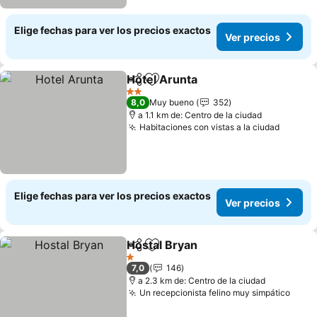
Elige fechas para ver los precios exactos
Ver precios
Hotel Arunta
Compartir
Agregar a favoritos
Ver precios
2 Estrellas
8,0
Muy bueno
352
a 1.1 km de: Centro de la ciudad
Habitaciones con vistas a la ciudad
Ver pr
Elige fechas para ver los precios exactos
Ver precios
Hostal Bryan
Compartir
Agregar a favoritos
Ver precios
1 Estrellas
7,0
146
a 2.3 km de: Centro de la ciudad
Un recepcionista felino muy simpático
Ver 