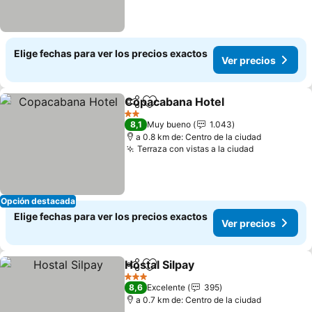
Elige fechas para ver los precios exactos
Ver precios
Copacabana Hotel
Compartir
Agregar a favoritos
Ver prec
2 Estrellas
8,1
Muy bueno
1.043
a 0.8 km de: Centro de la ciudad
Terraza con vistas a la ciudad
Ver precio
Opción destacada
Elige fechas para ver los precios exactos
Ver precios
Hostal Silpay
Compartir
Agregar a favoritos
Ver precios
3 Estrellas
8,6
Excelente
395
a 0.7 km de: Centro de la ciudad