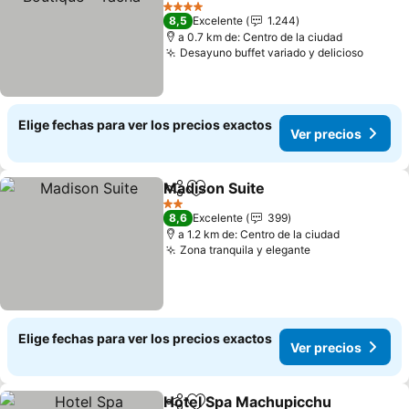
Ver precios
4 Estrellas
8,5
Excelente
1.244
a 0.7 km de: Centro de la ciudad
Desayuno buffet variado y delicioso
Ver pr
Elige fechas para ver los precios exactos
Ver precios
Madison Suite
Compartir
Agregar a favoritos
Ver precios
2 Estrellas
8,6
Excelente
399
a 1.2 km de: Centro de la ciudad
Zona tranquila y elegante
Ver precios
Elige fechas para ver los precios exactos
Ver precios
Hotel Spa Machupicchu