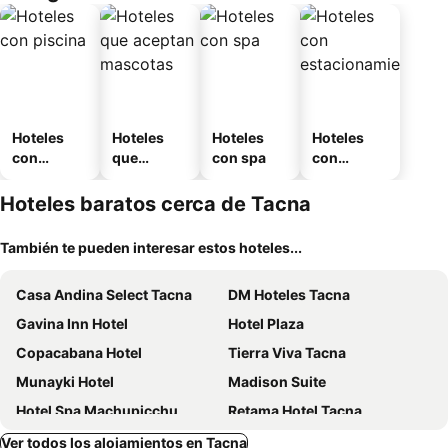
Hoteles
Hoteles
Hoteles
Hoteles
con
que
con spa
con
piscina
aceptan
estaciona
mascotas
miento
Hoteles baratos cerca de Tacna
También te pueden interesar estos hoteles...
Casa Andina Select Tacna
DM Hoteles Tacna
Gavina Inn Hotel
Hotel Plaza
Copacabana Hotel
Tierra Viva Tacna
Munayki Hotel
Madison Suite
Hotel Spa Machupicchu
Retama Hotel Tacna
Suite Terrazzo
Hotel Royal Inn
Ver todos los alojamientos en Tacna