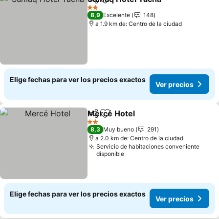
Compartir
Agregar a favoritos
Ver pre
2 Estrellas
8,9
Excelente
148
a 1.9 km de: Centro de la ciudad
Elige fechas para ver los precios exactos
Ver precios
Mercé Hotel
Compartir
Agregar a favoritos
Ver precios
2 Estrellas
8,3
Muy bueno
291
a 2.0 km de: Centro de la ciudad
Servicio de habitaciones conveniente
disponible
Elige fechas para ver los precios exactos
Ver precios