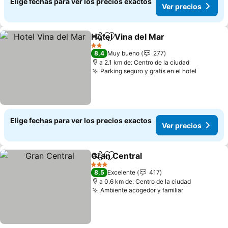
Elige fechas para ver los precios exactos
Ver precios
Hotel Vina del Mar
Compartir
Agregar a favoritos
Ver pre
2 Estrellas
8,4
Muy bueno
277
a 2.1 km de: Centro de la ciudad
Parking seguro y gratis en el hotel
Ver prec
Elige fechas para ver los precios exactos
Ver precios
Gran Central
Compartir
Agregar a favoritos
Ver precios
3 Estrellas
8,5
Excelente
417
a 0.6 km de: Centro de la ciudad
Ambiente acogedor y familiar
Ver precios