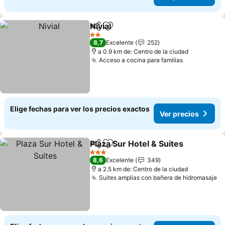
Nivial
Compartir
Agregar a favoritos
Ver precios
2 Estrellas
8,7
Excelente
252
a 0.9 km de: Centro de la ciudad
Acceso a cocina para familias
Ver precio
Elige fechas para ver los precios exactos
Ver precios
Plaza Sur Hotel & Suites
Compartir
Agregar a favoritos
Ve
3 Estrellas
8,6
Excelente
349
a 2.5 km de: Centro de la ciudad
Suites amplias con bañera de hidromasaje
Ve