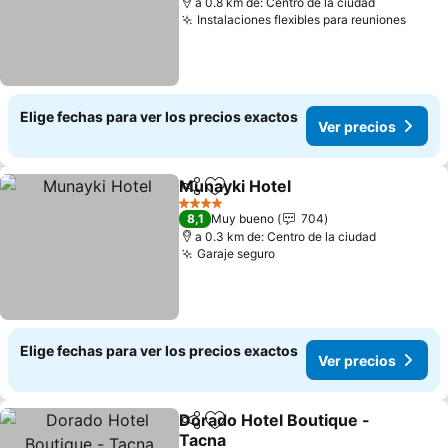
a 0.8 km de: Centro de la ciudad
Instalaciones flexibles para reuniones
Ver p
Elige fechas para ver los precios exactos
Ver precios
Munayki Hotel
Compartir
Agregar a favoritos
Ver precios
4 Estrellas
8,1
Muy bueno
704
a 0.3 km de: Centro de la ciudad
Garaje seguro
Ver precios
Elige fechas para ver los precios exactos
Ver precios
Dorado Hotel Boutique -
Compartir
Agregar a favoritos
Tacna