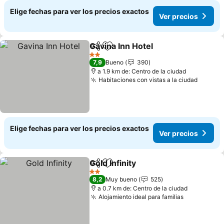
Elige fechas para ver los precios exactos
Ver precios
Gavina Inn Hotel
Compartir
Agregar a favoritos
Ver precio
2 Estrellas
7,9
Bueno
390
a 1.9 km de: Centro de la ciudad
Habitaciones con vistas a la ciudad
Ver pr
Elige fechas para ver los precios exactos
Ver precios
Gold Infinity
Compartir
Agregar a favoritos
Ver precios
2 Estrellas
8,2
Muy bueno
525
a 0.7 km de: Centro de la ciudad
Alojamiento ideal para familias
Ver precio