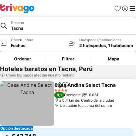
Favoritos
Iniciar 
Me
Destino
Tacna
Check-in/out
Huéspedes/habitaciones
Fechas
2 huéspedes, 1 habitación
Ordenar
Filtrar
Mapa
Hoteles baratos en Tacna, Perú
Cómo los pagos afectan nuestro ranking
Casa Andina Select Tacna
Compartir
Agregar a favoritos
4 Estrellas
9,1
Excelente
6.061
a 0.4 km de: Centro de la ciudad
Ubicación top cerca del centro
Ver precio
Opción destacada