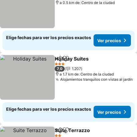
a 0.5 km de: Centro de la ciudad
Elige fechas para ver los precios exactos
Ver precios
Holiday Suites
Compartir
Agregar a favoritos
Ver precios
3 Estrellas
7,0
1.207
a 1.7 km de: Centro de la ciudad
Alojamientos tranquilos con vistas al jardín
V
Elige fechas para ver los precios exactos
Ver precios
Suite Terrazzo
Compartir
Agregar a favoritos
Ver precios