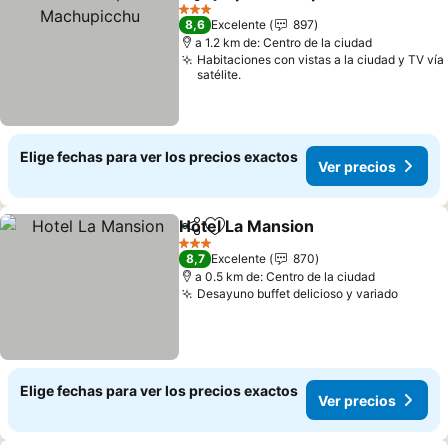
Compartir
Agregar a favoritos
Ve
3 Estrellas
8,6
Excelente
897
a 1.2 km de: Centro de la ciudad
Habitaciones con vistas a la ciudad y TV vía
satélite.
Elige fechas para ver los precios exactos
Ver precios
Hotel La Mansion
Compartir
Agregar a favoritos
Ver preci
3 Estrellas
8,7
Excelente
870
a 0.5 km de: Centro de la ciudad
Desayuno buffet delicioso y variado
Ver pr
Elige fechas para ver los precios exactos
Ver precios