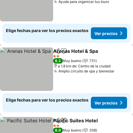
Ayuda para organizar tus tours
Ver precio
Elige fechas para ver los precios exactos
Ver precios
Arenas Hotel & Spa
Compartir
Agregar a favoritos
Ver pre
2 Estrellas
8,2
Muy bueno
731
a 1.8 km de: Centro de la ciudad
Amplio circuito de spa y bienestar
Ver prec
Elige fechas para ver los precios exactos
Ver precios
Pacific Suites Hotel
Compartir
Agregar a favoritos
Ver pre
2 Estrellas
8,0
Muy bueno
358