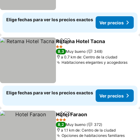
Elige fechas para ver los precios exactos
Ver precios
Retama Hotel Tacna
Compartir
Agregar a favoritos
Ver pr
2 Estrellas
8,3
Muy bueno
348
a 0.7 km de: Centro de la ciudad
Habitaciones elegantes y acogedoras
Ver p
Elige fechas para ver los precios exactos
Ver precios
Hotel Faraon
Compartir
Agregar a favoritos
Ver precios
3 Estrellas
8,2
Muy bueno
372
a 1.1 km de: Centro de la ciudad
Opciones de habitaciones familiares
Ver pr