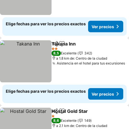
Elige fechas para ver los precios exactos
Ver precios
Takana Inn
Compartir
Agregar a favoritos
Ver precios
2 Estrellas
8,5
Excelente
342
a 1.8 km de: Centro de la ciudad
Asistencia en el hotel para tus excursiones
V
Elige fechas para ver los precios exactos
Ver precios
Hostal Gold Star
Compartir
Agregar a favoritos
Ver precio
1 Estrellas
8,6
Excelente
149
a 2.1 km de: Centro de la ciudad