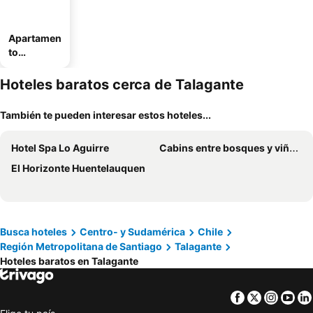
Apartamen
to
amueblad
o
Hoteles baratos cerca de Talagante
También te pueden interesar estos hoteles...
Hotel Spa Lo Aguirre
Cabins entre bosques y viñedos con vistas al valle - Tucu cabins
El Horizonte Huentelauquen
Busca hoteles
Centro- y Sudamérica
Chile
Región Metropolitana de Santiago
Talagante
Hoteles baratos en Talagante
Facebook
Twitter
Insta
Yo