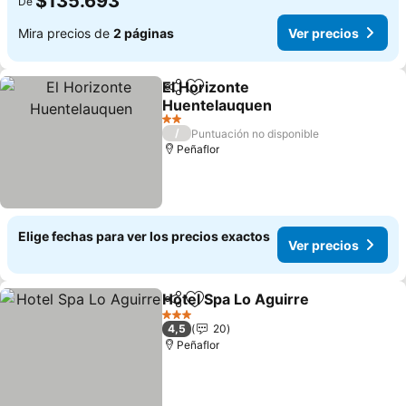
$135.693
De
Mira precios de
2 páginas
Ver precios
El Horizonte
Compartir
Agregar a favoritos
Huentelauquen
2 Estrellas
/
Puntuación no disponible
Peñaflor
Elige fechas para ver los precios exactos
Ver precios
Hotel Spa Lo Aguirre
Compartir
Agregar a favoritos
3 Estrellas
4,5
20
Peñaflor