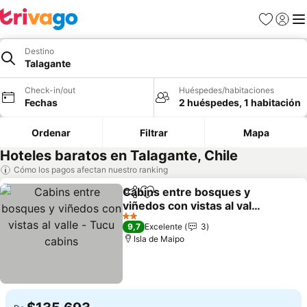
Favoritos
Iniciar 
Me
Destino
Talagante
Check-in/out
Huéspedes/habitaciones
Fechas
2 huéspedes, 1 habitación
Ordenar
Filtrar
Mapa
Hoteles baratos en Talagante, Chile
Cómo los pagos afectan nuestro ranking
Cabins entre bosques y
Compartir
Agregar a favoritos
viñedos con vistas al valle
- Tucu cabins
2 Estrellas
9,7
Excelente
3
Isla de Maipo