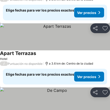
Elige fechas para ver los precios exactos
Ver precios
Compartir
Ag
Apart Terrazas
Hotel
/
a 3.6 km de: Centro de la ciudad
Puntuación no disponible
Elige fechas para ver los precios exactos
Ver precios
Compartir
Ag