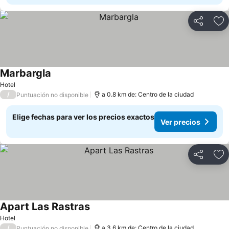
Compartir
Ag
Marbargla
Hotel
/
a 0.8 km de: Centro de la ciudad
Puntuación no disponible
Elige fechas para ver los precios exactos
Ver precios
Compartir
Ag
Apart Las Rastras
Hotel
/
a 3.6 km de: Centro de la ciudad
Puntuación no disponible