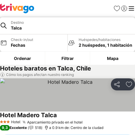
Favoritos
Iniciar 
Me
Destino
Talca
Check-in/out
Huéspedes/habitaciones
Fechas
2 huéspedes, 1 habitación
Ordenar
Filtrar
Mapa
Hoteles baratos en Talca, Chile
Cómo los pagos afectan nuestro ranking
Compartir
Ag
Hotel Madero Talca
Hotel
Aparcamiento privado en el hotel
3 Estrellas
9,3
Excelente
518
a 0.9 km de: Centro de la ciudad