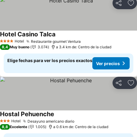
Compartir
Ag
Hotel Casino Talca
Hotel
Restaurante gourmet Ventura
4 Estrellas
8,4
Muy bueno
3.074
a 3.4 km de: Centro de la ciudad
Elige fechas para ver los precios exactos
Ver precios
Compartir
Ag
Hostal Pehuenche
Hotel
Desayuno americano diario
3 Estrellas
8,8
Excelente
1.005
a 0.6 km de: Centro de la ciudad