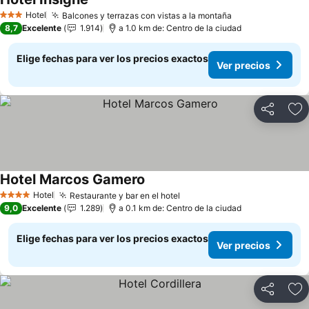
Hotel
Balcones y terrazas con vistas a la montaña
3 Estrellas
8,7
Excelente
1.914
a 1.0 km de: Centro de la ciudad
Elige fechas para ver los precios exactos
Ver precios
Compartir
Ag
Hotel Marcos Gamero
Hotel
Restaurante y bar en el hotel
4 Estrellas
9,0
Excelente
1.289
a 0.1 km de: Centro de la ciudad
Elige fechas para ver los precios exactos
Ver precios
Compartir
Ag