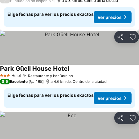
/
a 0.3 km de: Centro de la ciudad
Puntuación no disponible
Elige fechas para ver los precios exactos
Ver precios
Compartir
Ag
Park Güell House Hotel
Hotel
Restaurante y bar Barcino
3 Estrellas
8,5
Excelente
165
a 4.6 km de: Centro de la ciudad
Elige fechas para ver los precios exactos
Ver precios
Compartir
Ag