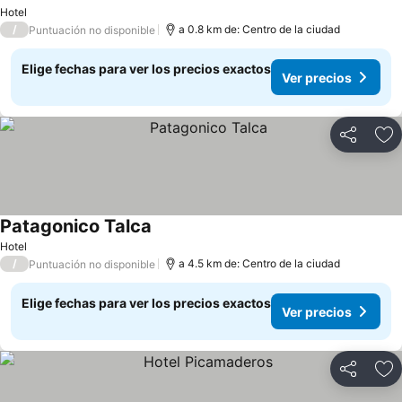
Hotel
/
a 0.8 km de: Centro de la ciudad
Puntuación no disponible
Elige fechas para ver los precios exactos
Ver precios
Compartir
Ag
Patagonico Talca
Hotel
/
a 4.5 km de: Centro de la ciudad
Puntuación no disponible
Elige fechas para ver los precios exactos
Ver precios
Compartir
Ag