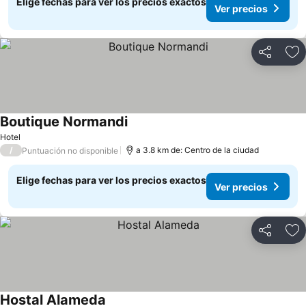
Elige fechas para ver los precios exactos
Ver precios
Compartir
Ag
Boutique Normandi
Hotel
/
a 3.8 km de: Centro de la ciudad
Puntuación no disponible
Elige fechas para ver los precios exactos
Ver precios
Compartir
Ag
Hostal Alameda