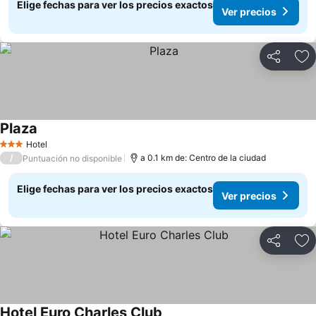
Elige fechas para ver los precios exactos
Ver precios
Compartir
Ag
Plaza
Hotel
3 Estrellas
/
a 0.1 km de: Centro de la ciudad
Puntuación no disponible
Elige fechas para ver los precios exactos
Ver precios
Compartir
Ag
Hotel Euro Charles Club