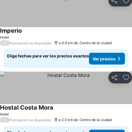
Compartir
Ag
Imperio
Hotel
/
a 4.6 km de: Centro de la ciudad
Puntuación no disponible
Elige fechas para ver los precios exactos
Ver precios
Compartir
Ag
Hostal Costa Mora
Hotel
/
a 2.3 km de: Centro de la ciudad
Puntuación no disponible