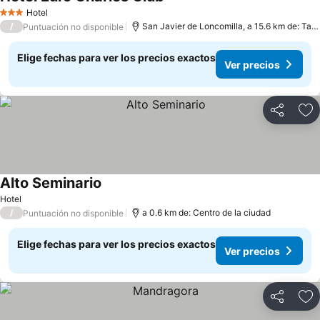
Hotel
3 Estrellas
/
San Javier de Loncomilla, a 15.6 km de: Talca
Puntuación no disponible
Elige fechas para ver los precios exactos
Ver precios
Compartir
Ag
Alto Seminario
Hotel
/
a 0.6 km de: Centro de la ciudad
Puntuación no disponible
Elige fechas para ver los precios exactos
Ver precios
Compartir
Ag