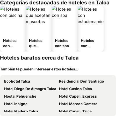
Categorías destacadas de hoteles en Talca
o
Hoteles
Hoteles
Hoteles
Hoteles
con
que
con spa
con
piscina
aceptan
estaciona
mascotas
miento
Hoteles baratos cerca de Talca
También te pueden interesar estos hoteles...
Ecohotel Talca
Residencial Don Santiago
Hotel Diego De Almagro Talca
Hotel Casino Talca
Hostal Pehuenche
Hotel Capelli Express
Hotel Insigne
Hotel Marcos Gamero
Hotel Madero Talca
Hotel Capelli Talca