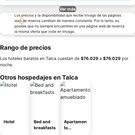
Ver más
Los precios y la disponibilidad que recibe trivago de las páginas
web de reserva cambian de manera constante. Por lo tanto, es
posible que no siempre encuentres en una página web de reserva
la misma oferta que viste en trivago.
Rango de precios
Los hoteles baratos en Talca cuestan de
‎$76.029
a
‎$76.029
por
noche.
Otros hospedajes en Talca
Hotel
Bed and
Apartamen
breakfasts
to
amueblad