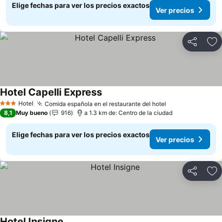
Elige fechas para ver los precios exactos
Ver precios
Compartir
Ag
Hotel Capelli Express
Hotel
Comida española en el restaurante del hotel
3 Estrellas
8,1
Muy bueno
916
a 1.3 km de: Centro de la ciudad
Elige fechas para ver los precios exactos
Ver precios
Compartir
Ag
Hotel Insigne