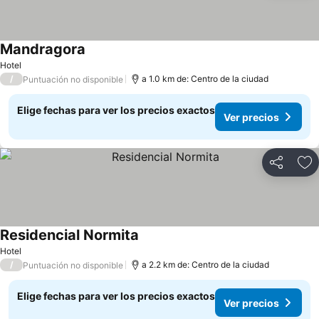
Mandragora
Hotel
/
a 1.0 km de: Centro de la ciudad
Puntuación no disponible
Elige fechas para ver los precios exactos
Ver precios
Compartir
Ag
Residencial Normita
Hotel
/
a 2.2 km de: Centro de la ciudad
Puntuación no disponible
Elige fechas para ver los precios exactos
Ver precios