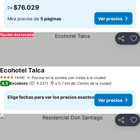
$76.029
De
Mira precios de
5 páginas
Ver precios
Opción destacada
Compartir
Ag
Ecohotel Talca
Hotel
Piscina en la azotea con vistas a la ciudad
4 Estrellas
8,5
Excelente
4.237
a 0.7 km de: Centro de la ciudad
Elige fechas para ver los precios exactos
Ver precios
Compartir
Ag