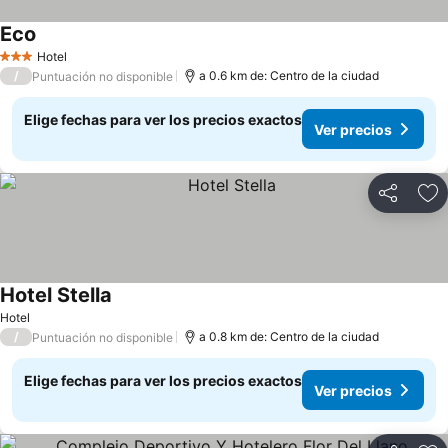
Eco
Hotel
3 Estrellas
/
a 0.6 km de: Centro de la ciudad
Puntuación no disponible
Elige fechas para ver los precios exactos
Ver precios
Compartir
Ag
Hotel Stella
Hotel
/
a 0.8 km de: Centro de la ciudad
Puntuación no disponible
Elige fechas para ver los precios exactos
Ver precios