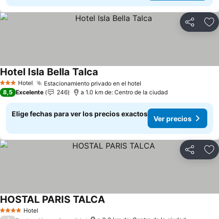
Compartir
Ag
Hotel Isla Bella Talca
Hotel
Estacionamiento privado en el hotel
3 Estrellas
8,5
Excelente
246
a 1.0 km de: Centro de la ciudad
Elige fechas para ver los precios exactos
Ver precios
Compartir
Ag
HOSTAL PARIS TALCA
Hotel
4 Estrellas