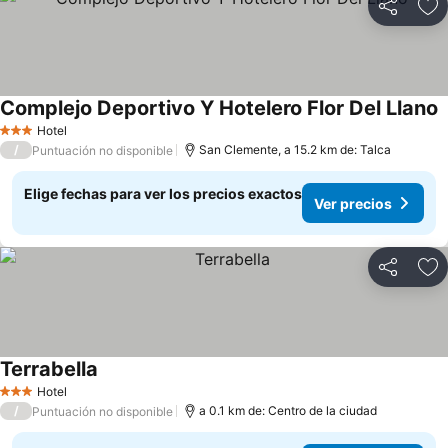
Compartir
Ag
Complejo Deportivo Y Hotelero Flor Del Llano
Hotel
3 Estrellas
/
San Clemente, a 15.2 km de: Talca
Puntuación no disponible
Elige fechas para ver los precios exactos
Ver precios
Compartir
Ag
Terrabella
Hotel
3 Estrellas
/
a 0.1 km de: Centro de la ciudad
Puntuación no disponible