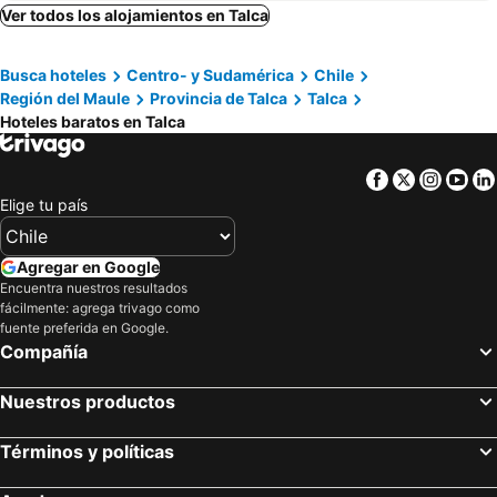
Hotel Cordillera
Hotel Isla Bella Talca
Ver todos los alojamientos en Talca
HOSTAL PARIS TALCA
Alojamientos San Sebastián Talca
Busca hoteles
Centro- y Sudamérica
Chile
Park Güell House Hotel
Hotel Euro Charles Club
Región del Maule
Provincia de Talca
Talca
Hostal del Rio Talca
Eco
Hoteles baratos en Talca
Hotel Stella
Hostal Ibiza Talca
Facebook
Twitter
Insta
Yo
Elige tu país
Agregar en Google
Encuentra nuestros resultados
fácilmente: agrega trivago como
fuente preferida en Google.
Compañía
Nuestros productos
Términos y políticas