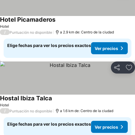
Hotel Picamaderos
Hotel
/
a 2.9 km de: Centro de la ciudad
Puntuación no disponible
Elige fechas para ver los precios exactos
Ver precios
Compartir
Ag
Hostal Ibiza Talca
Hotel
/
a 1.6 km de: Centro de la ciudad
Puntuación no disponible
Elige fechas para ver los precios exactos
Ver precios