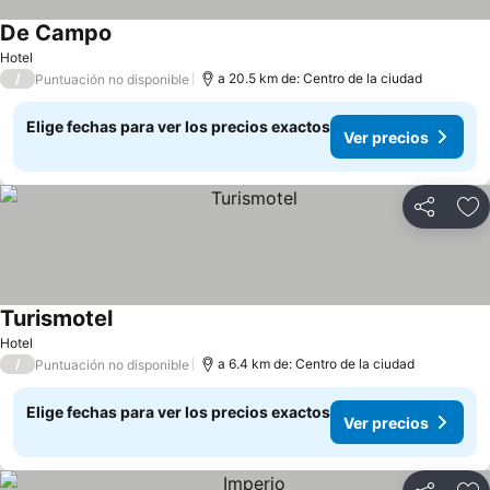
De Campo
Hotel
/
a 20.5 km de: Centro de la ciudad
Puntuación no disponible
Elige fechas para ver los precios exactos
Ver precios
Compartir
Ag
Turismotel
Hotel
/
a 6.4 km de: Centro de la ciudad
Puntuación no disponible
Elige fechas para ver los precios exactos
Ver precios