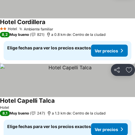
Hotel Cordillera
Hotel
Ambiente familiar
2 Estrellas
8,2
Muy bueno
821
a 0.8 km de: Centro de la ciudad
Elige fechas para ver los precios exactos
Ver precios
Compartir
Ag
Hotel Capelli Talca
Hotel
8,1
Muy bueno
247
a 1.3 km de: Centro de la ciudad
Elige fechas para ver los precios exactos
Ver precios