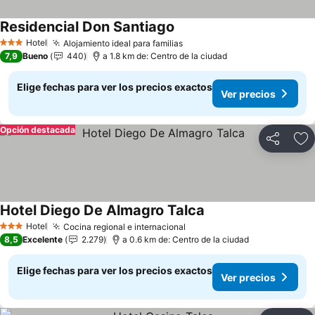
Residencial Don Santiago
Hotel
Alojamiento ideal para familias
3 Estrellas
7,9
Bueno
440
a 1.8 km de: Centro de la ciudad
Elige fechas para ver los precios exactos
Ver precios
Opción destacada
Compartir
Ag
Hotel Diego De Almagro Talca
Hotel
Cocina regional e internacional
3 Estrellas
8,5
Excelente
2.279
a 0.6 km de: Centro de la ciudad
Elige fechas para ver los precios exactos
Ver precios