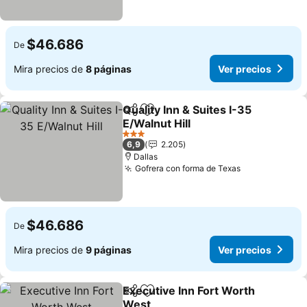
$46.686
De
Mira precios de
8 páginas
Ver precios
Quality Inn & Suites I-35
Compartir
Agregar a favoritos
E/Walnut Hill
Ver precios
3 Estrellas
6,9
2.205
Dallas
Gofrera con forma de Texas
Ver precios
$46.686
De
Mira precios de
9 páginas
Ver precios
Executive Inn Fort Worth
Compartir
Agregar a favoritos
West