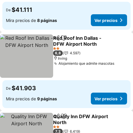
$41.111
De
Mira precios de
8 páginas
Ver precios
Red Roof Inn Dallas -
Compartir
Agregar a favoritos
DFW Airport North
Ver precios
2 Estrellas
6,8
4.597
Irving
Alojamiento que admite mascotas
Ver prec
$41.903
De
Mira precios de
9 páginas
Ver precios
Quality Inn DFW Airport
Compartir
Agregar a favoritos
North
Ver precios
2 Estrellas
7,3
6.419