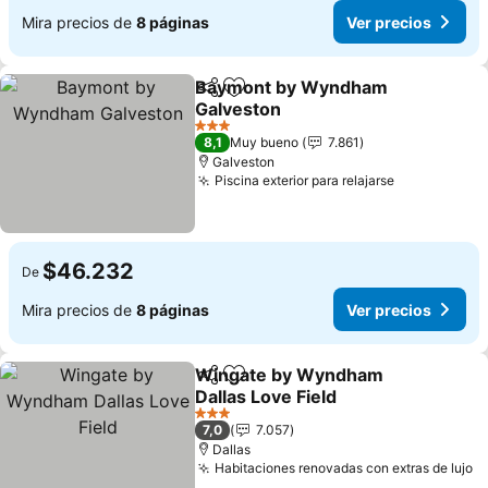
Mira precios de
8 páginas
Ver precios
Baymont by Wyndham
Compartir
Agregar a favoritos
Galveston
Ver precios
3 Estrellas
8,1
Muy bueno
7.861
Galveston
Piscina exterior para relajarse
Ver precios
$46.232
De
Mira precios de
8 páginas
Ver precios
Wingate by Wyndham
Compartir
Agregar a favoritos
Dallas Love Field
Ver precios
3 Estrellas
7,0
7.057
Dallas
Habitaciones renovadas con extras de lujo
V