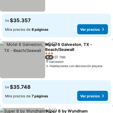
$35.357
De
Mira precios de
8 páginas
Ver precios
Motel 6 Galveston, TX -
Compartir
Agregar a favoritos
Beach/Seawall
Ver precios
3 Estrellas
6,4
799
Galveston
Habitaciones con decoración playera
Ver p
$35.748
De
Mira precios de
7 páginas
Ver precios
Super 8 by Wyndham