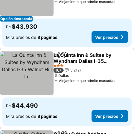
Alojamiento que admite mascotas
Ver prec
Opción destacada
$43.930
De
Mira precios de
8 páginas
Ver precios
La Quinta Inn & Suites by
Compartir
Agregar a favoritos
Wyndham Dallas I-35
Walnut Hill Ln
Ver precios
3 Estrellas
6,7
3.212
Dallas
Alojamiento que admite mascotas
Ver prec
$44.490
De
Mira precios de
8 páginas
Ver precios