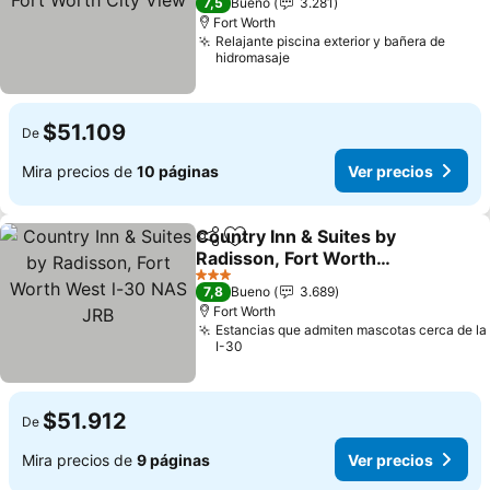
7,5
Bueno
3.281
Fort Worth
Relajante piscina exterior y bañera de
hidromasaje
$51.109
De
Mira precios de
10 páginas
Ver precios
Country Inn & Suites by
Compartir
Agregar a favoritos
Radisson, Fort Worth
West l-30 NAS JRB
Ver precios
3 Estrellas
7,8
Bueno
3.689
Fort Worth
Estancias que admiten mascotas cerca de la
I-30
$51.912
De
Mira precios de
9 páginas
Ver precios