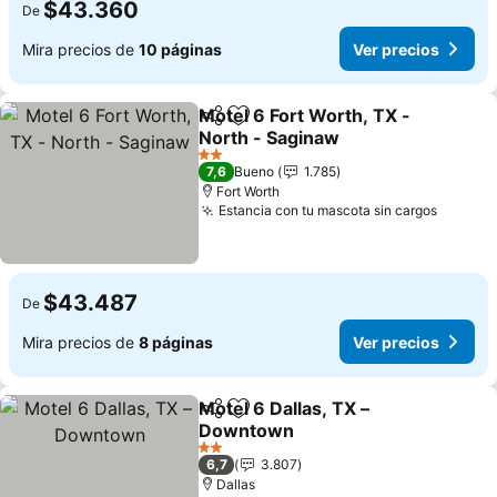
$43.360
De
Mira precios de
10 páginas
Ver precios
Motel 6 Fort Worth, TX -
Compartir
Agregar a favoritos
North - Saginaw
Ver precios
2 Estrellas
7,6
Bueno
1.785
Fort Worth
Estancia con tu mascota sin cargos
Ver pre
$43.487
De
Mira precios de
8 páginas
Ver precios
Motel 6 Dallas, TX –
Compartir
Agregar a favoritos
Downtown
Ver precios
2 Estrellas
6,7
3.807
Dallas