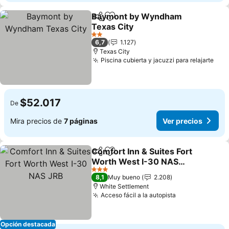
Baymont by Wyndham
Compartir
Agregar a favoritos
Texas City
Ver precios
2 Estrellas
6,7
1.127
Texas City
Piscina cubierta y jacuzzi para relajarte
Ver
$52.017
De
Mira precios de
7 páginas
Ver precios
Comfort Inn & Suites Fort
Compartir
Agregar a favoritos
Worth West I-30 NAS
JRB
Ver precios
3 Estrellas
8,1
Muy bueno
2.208
White Settlement
Acceso fácil a la autopista
Ver precios
Opción destacada