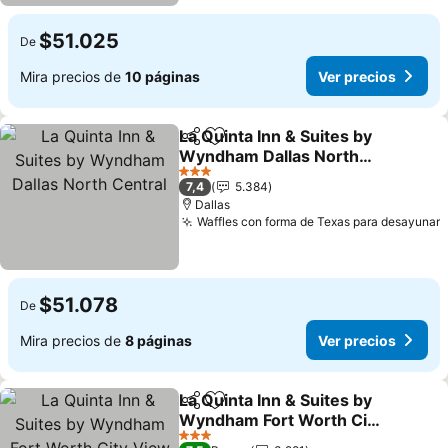
$51.025
De
Mira precios de
10 páginas
Ver precios
La Quinta Inn & Suites by
Compartir
Agregar a favoritos
Wyndham Dallas North
Central
Ver precios
3 Estrellas
7,4
5.384
Dallas
Waffles con forma de Texas para desayunar
V
$51.078
De
Mira precios de
8 páginas
Ver precios
La Quinta Inn & Suites by
Compartir
Agregar a favoritos
Wyndham Fort Worth City
View
Ver precios
3 Estrellas