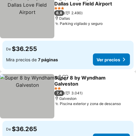
Compartir
Agregar a favoritos
Dallas Love Field Airport
Ver precios
3 Estrellas
6,8
2.490
Dallas
Parking vigilado y seguro
Ver precios
$36.255
De
Mira precios de
7 páginas
Ver precios
Super 8 by Wyndham
Compartir
Agregar a favoritos
Galveston
Ver precios
2 Estrellas
7,4
3.041
Galveston
Piscina exterior y zona de descanso
Ver pr
$36.265
De