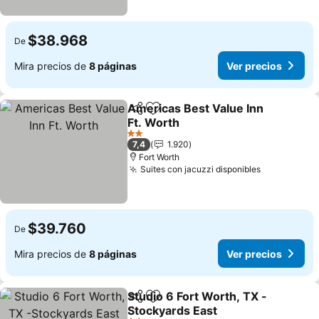
$38.968
De
Mira precios de
8 páginas
Ver precios
Americas Best Value Inn
Compartir
Agregar a favoritos
Ft. Worth
Ver precios
2 Estrellas
7,4
1.920
Fort Worth
Suites con jacuzzi disponibles
Ver precio
$39.760
De
Mira precios de
8 páginas
Ver precios
Studio 6 Fort Worth, TX -
Compartir
Agregar a favoritos
Stockyards East