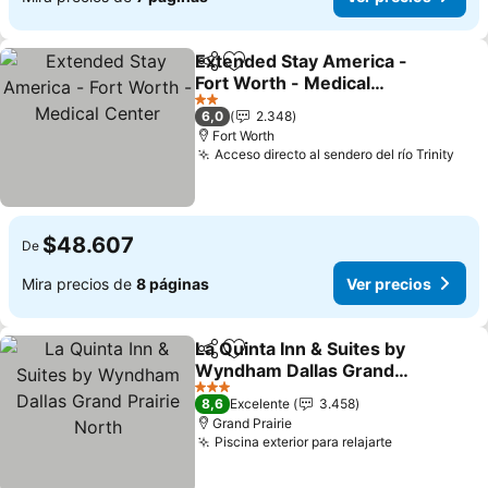
Extended Stay America -
Compartir
Agregar a favoritos
Fort Worth - Medical
Center
Ver precios
2 Estrellas
6,0
2.348
Fort Worth
Acceso directo al sendero del río Trinity
Ver 
$48.607
De
Mira precios de
8 páginas
Ver precios
La Quinta Inn & Suites by
Compartir
Agregar a favoritos
Wyndham Dallas Grand
Prairie North
Ver precios
3 Estrellas
8,6
Excelente
3.458
Grand Prairie
Piscina exterior para relajarte
Ver precios