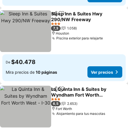
Sleep Inn & Suites Hwy
Compartir
Agregar a favoritos
290/NW Freeway
Ver precios
3 Estrellas
7,3
1.058
Houston
Piscina exterior para relajarte
Ver precios
$40.478
De
Mira precios de
10 páginas
Ver precios
La Quinta Inn & Suites by
Compartir
Agregar a favoritos
Wyndham Fort Worth
West - I-30
Ver precios
3 Estrellas
6,5
2.653
Fort Worth
Alojamiento para tus mascotas
Ver precio