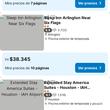
Mira precios de
7 páginas
Ver precios
Sleep Inn Arlington Near
Compartir
Agregar a favoritos
Six Flags
Ver precios
2 Estrellas
6,6
3.723
Arlington
Piscina exterior de temporada
Ver precio
$38.345
De
Mira precios de
10 páginas
Ver precios
Extended Stay America
Compartir
Agregar a favoritos
Suites - Houston - IAH
Airport
Ver precios
2 Estrellas
6,1
1.316
Houston
Piscina exterior de temporada y jacuzzi
Ver 