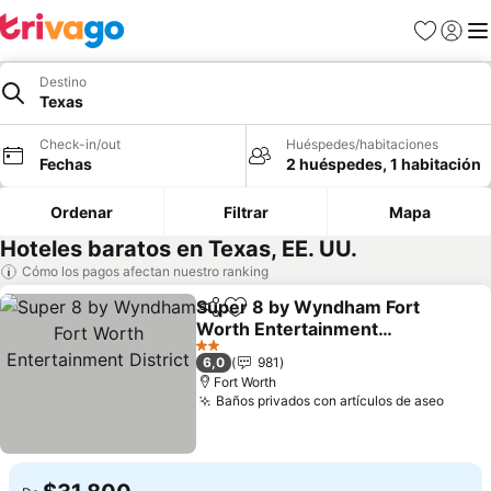
Favoritos
Iniciar 
Me
Destino
Texas
Check-in/out
Huéspedes/habitaciones
Fechas
2 huéspedes, 1 habitación
Ordenar
Filtrar
Mapa
Hoteles baratos en Texas, EE. UU.
Cómo los pagos afectan nuestro ranking
Super 8 by Wyndham Fort
Compartir
Agregar a favoritos
Worth Entertainment
District
Ver precios
2 Estrellas
6,0
981
Fort Worth
Baños privados con artículos de aseo
Ver p