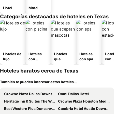
Hotel
Motel
Categorías destacadas de hoteles en Texas
Hoteles de
Hoteles
Hoteles
Hoteles
Hote
lujo
con
que
con spa
con
piscina
aceptan
esta
mascotas
mien
Hoteles baratos cerca de Texas
También te pueden interesar estos hoteles...
Crowne Plaza Dallas Downtown By Ihg
Omni Dallas Hotel
Heritage Inn & Suites The Woodlands, Trademark by Wyndham
Crowne Plaza Houston Med Ctr-Galleria Area by IHG
Best Western Plus Duncanville Dallas
Cambria Hotel Austin Downtown