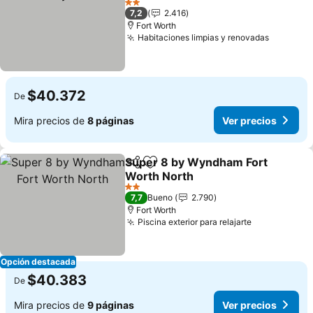
Ver precios
2 Estrellas
7,2
2.416
Fort Worth
Habitaciones limpias y renovadas
Ver prec
$40.372
De
Mira precios de
8 páginas
Ver precios
Super 8 by Wyndham Fort
Compartir
Agregar a favoritos
Worth North
Ver precios
2 Estrellas
7,7
Bueno
2.790
Fort Worth
Piscina exterior para relajarte
Ver precios
Opción destacada
$40.383
De
Mira precios de
9 páginas
Ver precios