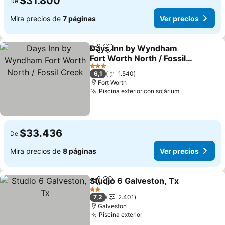
$31.800
De
Mira precios de
7 páginas
Ver precios
Days Inn by Wyndham
Compartir
Agregar a favoritos
Fort Worth North / Fossil
Creek
Ver precios
3 Estrellas
6,1
1.540
Fort Worth
Piscina exterior con solárium
Ver precios
$33.436
De
Mira precios de
8 páginas
Ver precios
Studio 6 Galveston, Tx
Compartir
Agregar a favoritos
Ver
2 Estrellas
7,2
2.401
Galveston
Piscina exterior
Ver precios