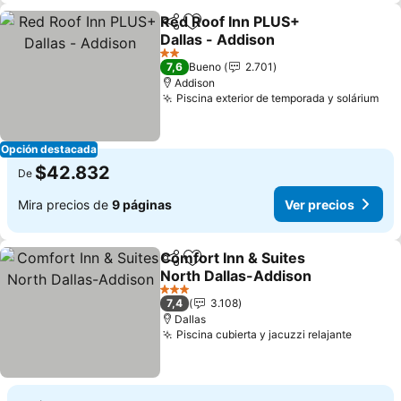
Red Roof Inn PLUS+
Compartir
Agregar a favoritos
Dallas - Addison
Ver precios
2 Estrellas
7,6
Bueno
2.701
Addison
Piscina exterior de temporada y solárium
Ver
Opción destacada
$42.832
De
Mira precios de
9 páginas
Ver precios
Comfort Inn & Suites
Compartir
Agregar a favoritos
North Dallas-Addison
Ver precios
3 Estrellas
7,4
3.108
Dallas
Piscina cubierta y jacuzzi relajante
Ver pre