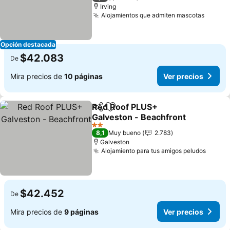
Irving
Alojamientos que admiten mascotas
Ver pr
Opción destacada
$42.083
De
Mira precios de
10 páginas
Ver precios
Red Roof PLUS+
Compartir
Agregar a favoritos
Galveston - Beachfront
Ver precios
2 Estrellas
8,1
Muy bueno
2.783
Galveston
Alojamiento para tus amigos peludos
Ver pr
$42.452
De
Mira precios de
9 páginas
Ver precios