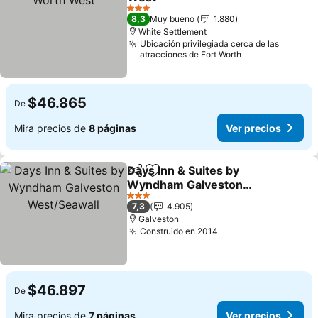
Ver precios
3 Estrellas
8,3
Muy bueno
1.880
White Settlement
Ubicación privilegiada cerca de las
atracciones de Fort Worth
$46.865
De
Mira precios de
8 páginas
Ver precios
Days Inn & Suites by
Compartir
Agregar a favoritos
Wyndham Galveston
West/Seawall
Ver precios
3 Estrellas
7,3
4.905
Galveston
Construido en 2014
Ver precios
$46.897
De
Mira precios de
7 páginas
Ver precios