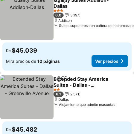
Quality Suites Addison-
Compartir
Agregar a favoritos
Dallas
Ver precios
3 Estrellas
6,0
3.197
Addison
Suites superiores con bañera de hidromasaje
$45.039
De
Mira precios de
10 páginas
Ver precios
Extended Stay America
Compartir
Agregar a favoritos
Suites - Dallas -
Greenville Avenue
Ver precios
2 Estrellas
6,1
2.571
Dallas
Alojamiento que admite mascotas
Ver prec
$45.482
De