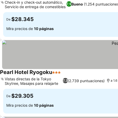
Check-in y check-out automático,
Bueno
(1.254 puntuacione
7,5
Servicio de entrega de comestibles
$28.345
De
Mira precios de
10 páginas
Pearl Hotel Ryogoku
3 Estrellas
Vistas directas de la Tokyo
(2.739 puntuaciones)
7,3
a 1.6
Skytree, Masajes para relajarte
$29.305
De
Mira precios de
10 páginas