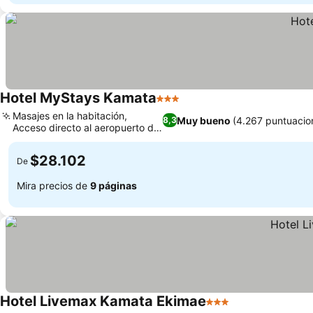
Hotel MyStays Kamata
3 Estrellas
Masajes en la habitación,
Muy bueno
(4.267 puntuacio
8,3
Acceso directo al aeropuerto de
Haneda
$28.102
De
Mira precios de
9 páginas
Hotel Livemax Kamata Ekimae
3 Estrellas