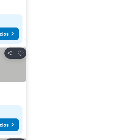
cios
Agregar a favoritos
Compartir
cios