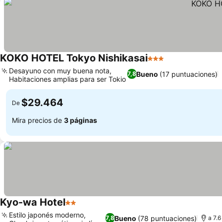
KOKO HOTEL Tokyo Nishikasai
3 Estrellas
Desayuno con muy buena nota,
Bueno
(17 puntuaciones)
7,8
Habitaciones amplias para ser Tokio
$29.464
De
Mira precios de
3 páginas
Kyo-wa Hotel
2 Estrellas
Estilo japonés moderno,
Bueno
(78 puntuaciones)
7,8
a 7.