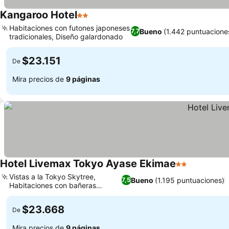
Kangaroo Hotel
2 Estrellas
Habitaciones con futones japoneses
Bueno
(1.442 puntuacione
7,7
tradicionales, Diseño galardonado
$23.151
De
Mira precios de
9 páginas
Hotel Livemax Tokyo Ayase Ekimae
2 Estrellas
Vistas a la Tokyo Skytree,
Bueno
(1.195 puntuaciones)
7,5
Habitaciones con bañeras
profundas
$23.668
De
Mira precios de
9 páginas