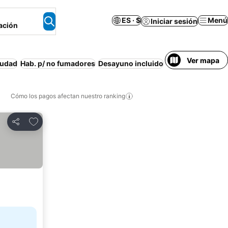
ES · $
Menú
Iniciar sesión
ación
Ver mapa
iudad
Hab. p/ no fumadores
Desayuno incluido
Wifi
Cancelación 
Cómo los pagos afectan nuestro ranking
Agregar a favoritos
Compartir