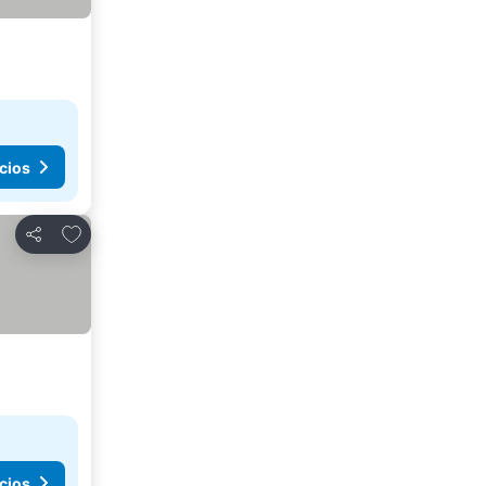
cios
Agregar a favoritos
Compartir
cios