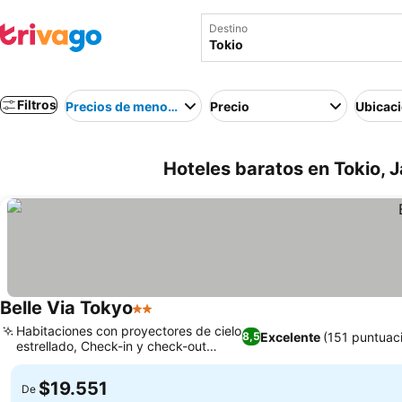
Destino
Filtros
Precios de menor a mayor
Precio
Ubicac
Hoteles baratos en Tokio, 
Belle Via Tokyo
2 Estrellas
Habitaciones con proyectores de cielo
Excelente
(151 puntuac
8,5
estrellado, Check-in y check-out
exprés
$19.551
De