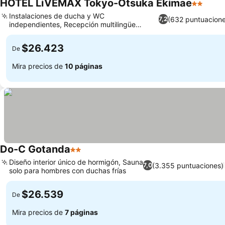
HOTEL LiVEMAX Tokyo-Otsuka Ekimae
2 Estrell
Instalaciones de ducha y WC
(632 puntuacione
7,2
independientes, Recepción multilingüe
abierta las 24 horas
$26.423
De
Mira precios de
10 páginas
Do-C Gotanda
2 Estrellas
Diseño interior único de hormigón, Sauna
(3.355 puntuaciones)
7,0
solo para hombres con duchas frías
$26.539
De
Mira precios de
7 páginas