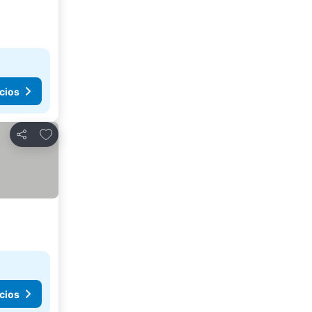
cios
Agregar a favoritos
Compartir
cios