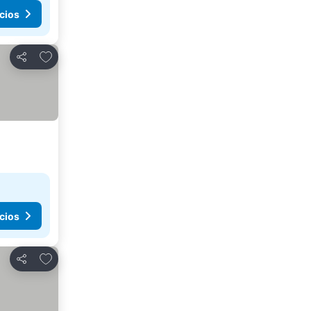
cios
Agregar a favoritos
Compartir
cios
Agregar a favoritos
Compartir