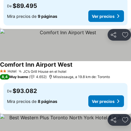
$89.495
De
Mira precios de
9 páginas
Ver precios
Compartir
Ag
Comfort Inn Airport West
Ver precios
Hotel
JC’s Grill House en el hotel
Ver precios
2 Estrellas
8,4
Muy bueno
4.652
Mississauga, a 19.8 km de: Toronto
$93.082
De
Mira precios de
8 páginas
Ver precios
Compartir
Ag