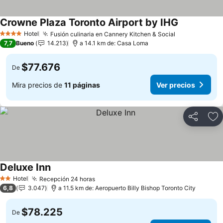
Crowne Plaza Toronto Airport by IHG
Ver precios
Hotel
Fusión culinaria en Cannery Kitchen & Social
Ver precios
4 Estrellas
7,7
Bueno
14.213
a 14.1 km de: Casa Loma
$77.676
De
Mira precios de
11 páginas
Ver precios
Compartir
Ag
Deluxe Inn
Ver precios
Hotel
Recepción 24 horas
Ver precios
2 Estrellas
6,8
3.047
a 11.5 km de: Aeropuerto Billy Bishop Toronto City
$78.225
De