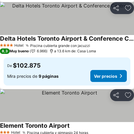
Compartir
Ag
Delta Hotels Toronto Airport & Conference Centre
Ver precios
Hotel
Piscina cubierta grande con jacuzzi
Ver precios
4 Estrellas
8,3
Muy bueno
6.966
a 13.6 km de: Casa Loma
$102.875
De
Mira precios de
9 páginas
Ver precios
Compartir
Ag
Element Toronto Airport
Ver precios
Hotel
Piscina cubierta y gimnasio 24 horas
Ver precios