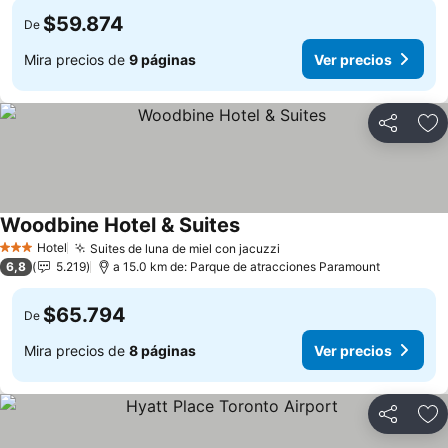
$59.874
De
Mira precios de
9 páginas
Ver precios
Compartir
Ag
Woodbine Hotel & Suites
Ver precios
Hotel
Suites de luna de miel con jacuzzi
Ver precios
3 Estrellas
6,8
5.219
a 15.0 km de: Parque de atracciones Paramount
$65.794
De
Mira precios de
8 páginas
Ver precios
Compartir
Ag