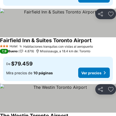
Compartir
Ag
Fairfield Inn & Suites Toronto Airport
Ver precios
Hotel
Habitaciones tranquilas con vistas al aeropuerto
Ver precios
3 Estrellas
7,9
Bueno
4.879
Mississauga, a 18.4 km de: Toronto
$79.459
De
Mira precios de
10 páginas
Ver precios
Compartir
Ag
The Westin Toronto Airport