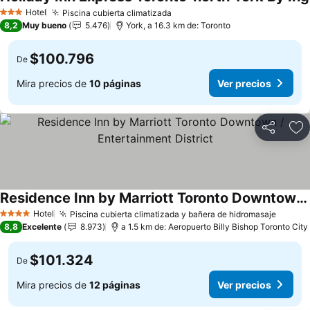
Hotel
Piscina cubierta climatizada
Ver precios
3 Estrellas
8,2
Muy bueno
5.476
York, a 16.3 km de: Toronto
$100.796
De
Mira precios de
10 páginas
Ver precios
Compartir
Ag
Residence Inn by Marriott Toronto Downtown / Entertainment District
Ver precios
Hotel
Piscina cubierta climatizada y bañera de hidromasaje
Ver pr
4 Estrellas
8,8
Excelente
8.973
a 1.5 km de: Aeropuerto Billy Bishop Toronto City
$101.324
De
Mira precios de
12 páginas
Ver precios