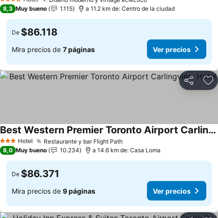
Ver precios
4 Estrellas
8,3
Muy bueno
1.115
a 11.2 km de: Centro de la ciudad
$86.118
De
Mira precios de
7 páginas
Ver precios
Compartir
Ag
Best Western Premier Toronto Airport Carlingview Hotel
Ver precios
Hotel
Restaurante y bar Flight Path
Ver precios
3 Estrellas
8,0
Muy bueno
10.234
a 14.6 km de: Casa Loma
$86.371
De
Mira precios de
9 páginas
Ver precios