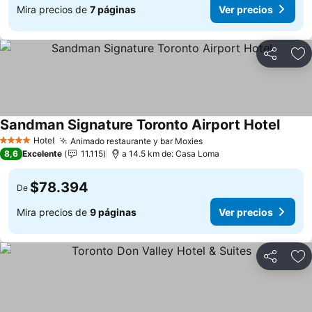
Mira precios de
7 páginas
Ver precios
Compartir
Ag
Sandman Signature Toronto Airport Hotel
Ver pr
Hotel
Animado restaurante y bar Moxies
Ver precios
4 Estrellas
8,6
Excelente
11.115
a 14.5 km de: Casa Loma
$78.394
De
Mira precios de
9 páginas
Ver precios
Compartir
Ag