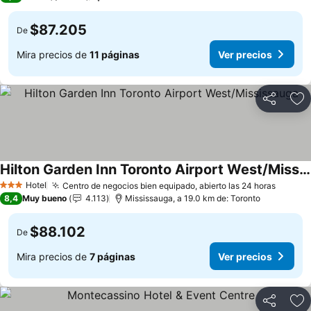
$87.205
De
Mira precios de
11 páginas
Ver precios
Compartir
Ag
Hilton Garden Inn Toronto Airport West/Mississauga
Ver precios
Hotel
Centro de negocios bien equipado, abierto las 24 horas
Ver pr
3 Estrellas
8,4
Muy bueno
4.113
Mississauga, a 19.0 km de: Toronto
$88.102
De
Mira precios de
7 páginas
Ver precios
Compartir
Ag