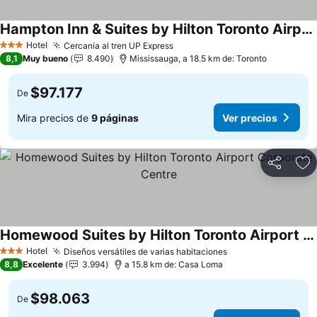
Hampton Inn & Suites by Hilton Toronto Airport
Ver precios
Hotel
Cercanía al tren UP Express
Ver precios
3 Estrellas
8,1
Muy bueno
8.490
Mississauga, a 18.5 km de: Toronto
$97.177
De
Mira precios de
9 páginas
Ver precios
Compartir
Ag
Homewood Suites by Hilton Toronto Airport Corporate Centre
Ver precios
Hotel
Diseños versátiles de varias habitaciones
Ver precios
3 Estrellas
8,8
Excelente
3.994
a 15.8 km de: Casa Loma
$98.063
De