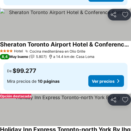
Compartir
Ag
Sheraton Toronto Airport Hotel & Conference Centre
Ver precios
Hotel
Cocina mediterránea en Olio Grille
Ver precios
4 Estrellas
8,4
Muy bueno
5.807
a 14.4 km de: Casa Loma
$99.277
De
Mira precios de
10 páginas
Ver precios
Opción destacada
Compartir
Ag
Holiday Inn Express Toronto-north York By Ihg