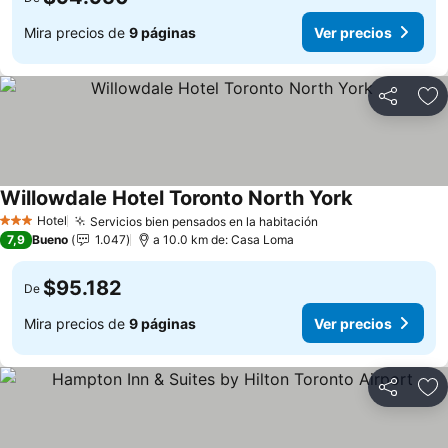
Mira precios de
9 páginas
Ver precios
Compartir
Ag
Willowdale Hotel Toronto North York
Ver precios
Hotel
Servicios bien pensados en la habitación
Ver precios
3 Estrellas
7,9
Bueno
1.047
a 10.0 km de: Casa Loma
$95.182
De
Mira precios de
9 páginas
Ver precios
Compartir
Ag