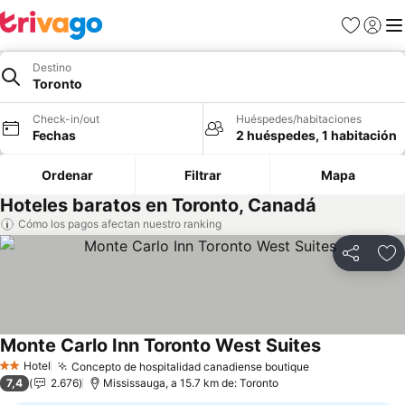
Favoritos
Iniciar 
Me
Destino
Toronto
Check-in/out
Huéspedes/habitaciones
Fechas
2 huéspedes, 1 habitación
Ordenar
Filtrar
Mapa
Hoteles baratos en Toronto, Canadá
Cómo los pagos afectan nuestro ranking
Compartir
Ag
Monte Carlo Inn Toronto West Suites
Ver precios
Hotel
Concepto de hospitalidad canadiense boutique
Ver precios
2 Estrellas
7,4
2.676
Mississauga, a 15.7 km de: Toronto