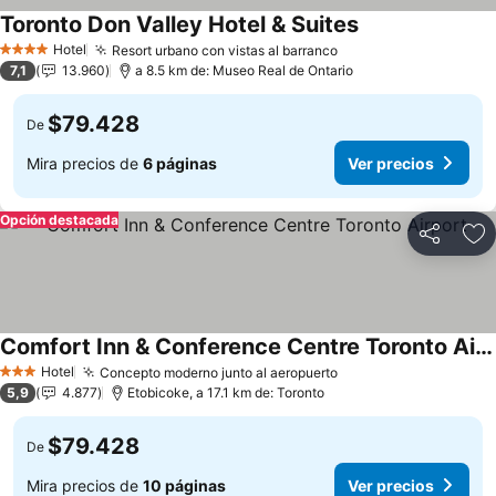
Toronto Don Valley Hotel & Suites
Ver precios
Hotel
Resort urbano con vistas al barranco
Ver precios
4 Estrellas
7,1
13.960
a 8.5 km de: Museo Real de Ontario
$79.428
De
Mira precios de
6 páginas
Ver precios
Opción destacada
Compartir
Ag
Comfort Inn & Conference Centre Toronto Airport
Ver precios
Hotel
Concepto moderno junto al aeropuerto
Ver precios
3 Estrellas
5,9
4.877
Etobicoke, a 17.1 km de: Toronto
$79.428
De
Mira precios de
10 páginas
Ver precios