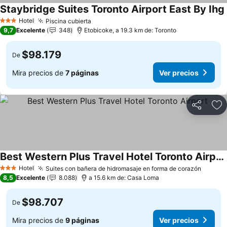
Staybridge Suites Toronto Airport East By Ihg
Hotel
Piscina cubierta
Ver precios
3 Estrellas
9,7
Excelente
348
Etobicoke, a 19.3 km de: Toronto
$98.179
De
Mira precios de
7 páginas
Ver precios
Compartir
Ag
Best Western Plus Travel Hotel Toronto Airport
Ver precios
Hotel
Suites con bañera de hidromasaje en forma de corazón
Ver pr
3 Estrellas
8,5
Excelente
8.088
a 15.6 km de: Casa Loma
$98.707
De
Mira precios de
9 páginas
Ver precios