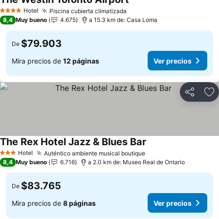
Ver precios
Hotel
Piscina cubierta climatizada
Ver precios
4 Estrellas
8,4
Muy bueno
4.675
a 15.3 km de: Casa Loma
$79.903
De
Mira precios de
12 páginas
Ver precios
Compartir
Ag
The Rex Hotel Jazz & Blues Bar
Ver precios
Hotel
Auténtico ambiente musical boutique
Ver precios
3 Estrellas
8,4
Muy bueno
6.716
a 2.0 km de: Museo Real de Ontario
$83.765
De
Mira precios de
8 páginas
Ver precios