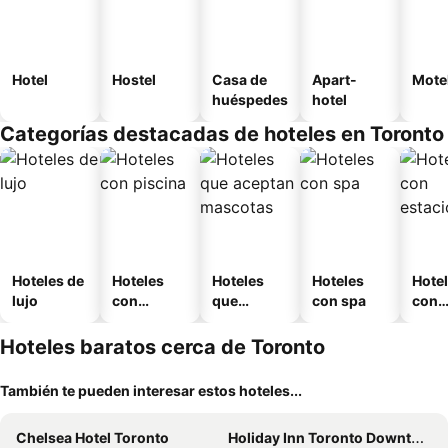
Hotel
Hostel
Casa de
Apart-
Mote
huéspedes
hotel
Categorías destacadas de hoteles en Toronto
Hoteles de
Hoteles
Hoteles
Hoteles
Hote
lujo
con
que
con spa
con
piscina
aceptan
esta
mascotas
mien
Hoteles baratos cerca de Toronto
También te pueden interesar estos hoteles...
Chelsea Hotel Toronto
Holiday Inn Toronto Downtown Centre By Ihg