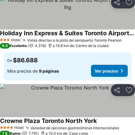
Compartir
Ag
Holiday Inn Express & Suites Toronto Airport South By Ihg
Ver precios
Hotel
Vistas directas a la pista del aeropuerto Toronto Pearson
Ver p
3 Estrellas
9,0
Excelente
4.316
a 16.8 km de: Centro de la ciudad
$86.688
De
Mira precios de
9 páginas
Ver precios
Compartir
Ag
Crowne Plaza Toronto North York
Ver precios
Hotel
Variedad de opciones gastronómicas internacionales
Ver pr
4 Estrellas
7,6
Bueno
7.791
a 10.0 km de: Casa Loma