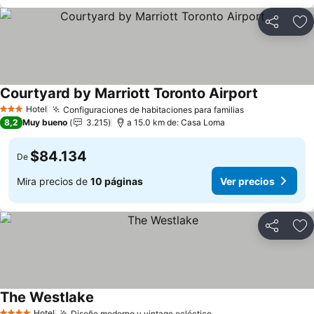
Compartir
Ag
Courtyard by Marriott Toronto Airport
Ver precio
Hotel
Configuraciones de habitaciones para familias
Ver precios
3 Estrellas
8,2
Muy bueno
3.215
a 15.0 km de: Casa Loma
$84.134
De
Mira precios de
10 páginas
Ver precios
Compartir
Ag
The Westlake
Ver precios
Hotel
Diseño moderno y vintage ecléctico