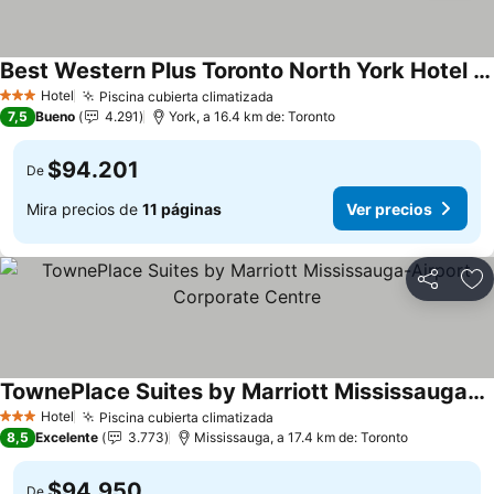
Best Western Plus Toronto North York Hotel & Suites
Ver precios
Hotel
Piscina cubierta climatizada
Ver precios
3 Estrellas
7,5
Bueno
4.291
York, a 16.4 km de: Toronto
$94.201
De
Mira precios de
11 páginas
Ver precios
Compartir
Ag
TownePlace Suites by Marriott Mississauga-Airport Corporate Centre
Ver precios
Hotel
Piscina cubierta climatizada
Ver precios
3 Estrellas
8,5
Excelente
3.773
Mississauga, a 17.4 km de: Toronto
$94.950
De