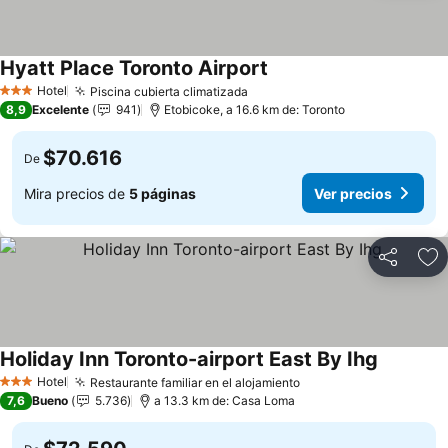
Hyatt Place Toronto Airport
Ver precios
Hotel
Piscina cubierta climatizada
Ver precios
3 Estrellas
8,9
Excelente
941
Etobicoke, a 16.6 km de: Toronto
$70.616
De
Mira precios de
5 páginas
Ver precios
Compartir
Ag
Holiday Inn Toronto-airport East By Ihg
Ver preci
Hotel
Restaurante familiar en el alojamiento
Ver precios
3 Estrellas
7,6
Bueno
5.736
a 13.3 km de: Casa Loma