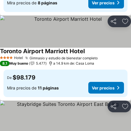
Mira precios de
8 páginas
Ver precios
Compartir
Ag
Toronto Airport Marriott Hotel
Ver precios
Hotel
Gimnasio y estudio de bienestar completo
Ver precios
4 Estrellas
8,1
Muy bueno
5.477
a 14.9 km de: Casa Loma
$98.179
De
Mira precios de
11 páginas
Ver precios
Compartir
Ag