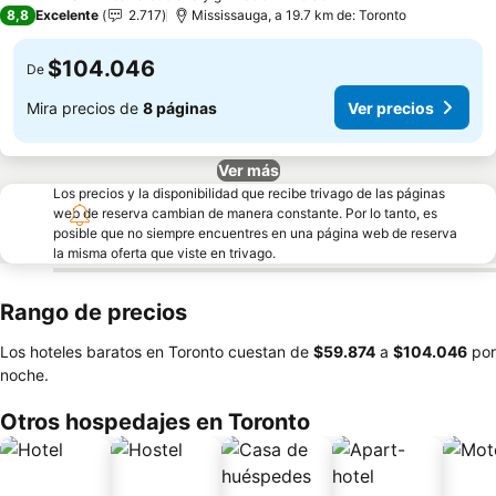
3 Estrellas
8,8
Excelente
2.717
Mississauga, a 19.7 km de: Toronto
$104.046
De
Mira precios de
8 páginas
Ver precios
Ver más
Los precios y la disponibilidad que recibe trivago de las páginas
web de reserva cambian de manera constante. Por lo tanto, es
posible que no siempre encuentres en una página web de reserva
la misma oferta que viste en trivago.
Rango de precios
Los hoteles baratos en Toronto cuestan de
‎$59.874
a
‎$104.046
por
noche.
Otros hospedajes en Toronto