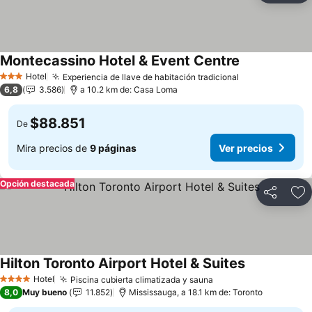
Montecassino Hotel & Event Centre
Ver precios
Hotel
Experiencia de llave de habitación tradicional
Ver precios
3 Estrellas
6,8
3.586
a 10.2 km de: Casa Loma
$88.851
De
Mira precios de
9 páginas
Ver precios
Opción destacada
Compartir
Ag
Hilton Toronto Airport Hotel & Suites
Ver precios
Hotel
Piscina cubierta climatizada y sauna
Ver precios
4 Estrellas
8,0
Muy bueno
11.852
Mississauga, a 18.1 km de: Toronto