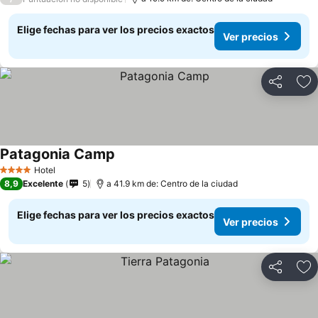
Elige fechas para ver los precios exactos
Ver precios
Compartir
Ag
Patagonia Camp
Hotel
4 Estrellas
8,9
Excelente
5
a 41.9 km de: Centro de la ciudad
Elige fechas para ver los precios exactos
Ver precios
Compartir
Ag