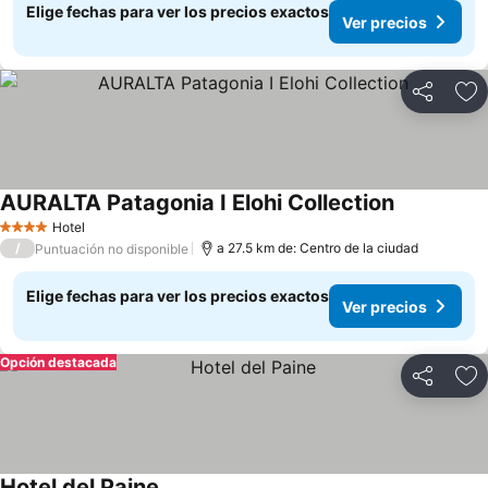
Elige fechas para ver los precios exactos
Ver precios
Compartir
Ag
AURALTA Patagonia I Elohi Collection
Hotel
4 Estrellas
/
a 27.5 km de: Centro de la ciudad
Puntuación no disponible
Elige fechas para ver los precios exactos
Ver precios
Opción destacada
Compartir
Ag
Hotel del Paine