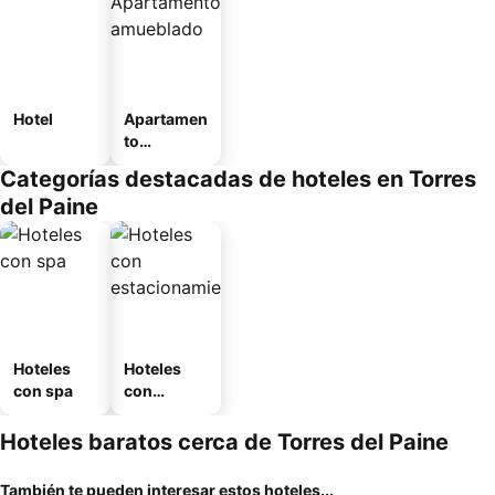
Hotel
Apartamen
to
amueblad
Categorías destacadas de hoteles en Torres
o
del Paine
Hoteles
Hoteles
con spa
con
estaciona
miento
Hoteles baratos cerca de Torres del Paine
También te pueden interesar estos hoteles...