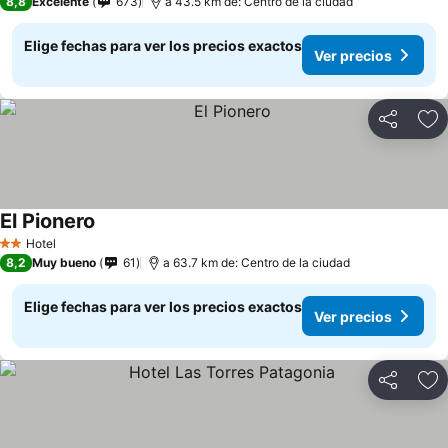
8,8
Excelente
673
a 43.5 km de: Centro de la ciudad
Elige fechas para ver los precios exactos
Ver precios
Compartir
Ag
El Pionero
Hotel
2 Estrellas
8,2
Muy bueno
61
a 63.7 km de: Centro de la ciudad
Elige fechas para ver los precios exactos
Ver precios
Compartir
Ag