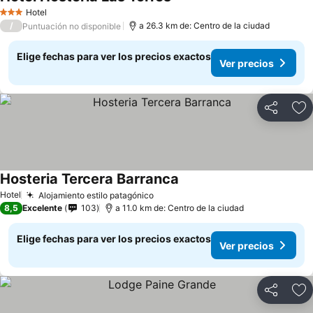
Hotel
3 Estrellas
/
a 26.3 km de: Centro de la ciudad
Puntuación no disponible
Elige fechas para ver los precios exactos
Ver precios
Compartir
Ag
Hosteria Tercera Barranca
Hotel
Alojamiento estilo patagónico
8,5
Excelente
103
a 11.0 km de: Centro de la ciudad
Elige fechas para ver los precios exactos
Ver precios
Compartir
Ag