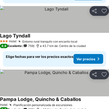
Compartir
Ag
Lago Tyndall
Hotel
Entorno rural tranquilo con encanto local
3 Estrellas
8,9
Excelente
759
a 43.7 km de: Centro de la ciudad
Elige fechas para ver los precios exactos
Ver precios
Compartir
Ag
Pampa Lodge, Quincho & Caballos
Hotel
Planificación personalizada de excursiones