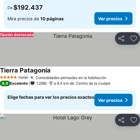
$192.437
De
Mira precios de
10 páginas
Ver precios
Opción destacada
Compartir
Ag
Tierra Patagonia
Hotel
Comodidades pensadas en la habitación
5 Estrellas
9,6
Excelente
1.288
a 8.4 km de: Centro de la ciudad
Elige fechas para ver los precios exactos
Ver precios
Compartir
Ag