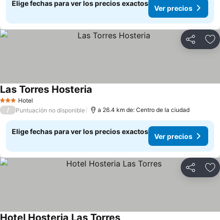
Elige fechas para ver los precios exactos
Ver precios
Compartir
Ag
Las Torres Hosteria
Hotel
3 Estrellas
/
a 26.4 km de: Centro de la ciudad
Puntuación no disponible
Elige fechas para ver los precios exactos
Ver precios
Compartir
Ag
Hotel Hosteria Las Torres