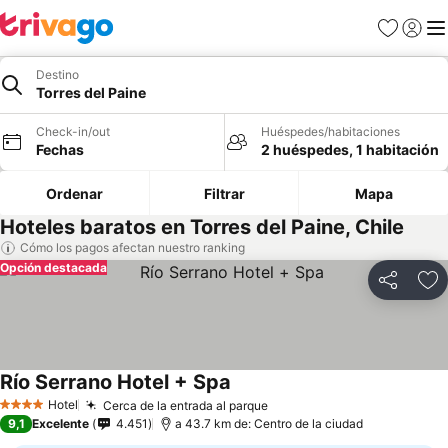
Favoritos
Iniciar 
Me
Destino
Torres del Paine
Check-in/out
Huéspedes/habitaciones
Fechas
2 huéspedes, 1 habitación
Ordenar
Filtrar
Mapa
Hoteles baratos en Torres del Paine, Chile
Cómo los pagos afectan nuestro ranking
Opción destacada
Compartir
Ag
Río Serrano Hotel + Spa
Hotel
Cerca de la entrada al parque
4 Estrellas
9,1
Excelente
4.451
a 43.7 km de: Centro de la ciudad