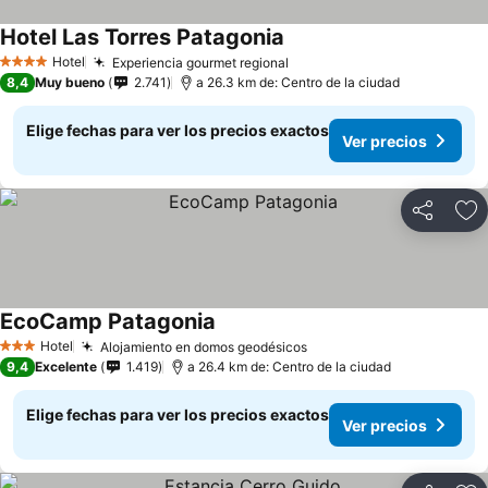
Hotel Las Torres Patagonia
Hotel
Experiencia gourmet regional
4 Estrellas
8,4
Muy bueno
2.741
a 26.3 km de: Centro de la ciudad
Elige fechas para ver los precios exactos
Ver precios
Compartir
Ag
EcoCamp Patagonia
Hotel
Alojamiento en domos geodésicos
3 Estrellas
9,4
Excelente
1.419
a 26.4 km de: Centro de la ciudad
Elige fechas para ver los precios exactos
Ver precios