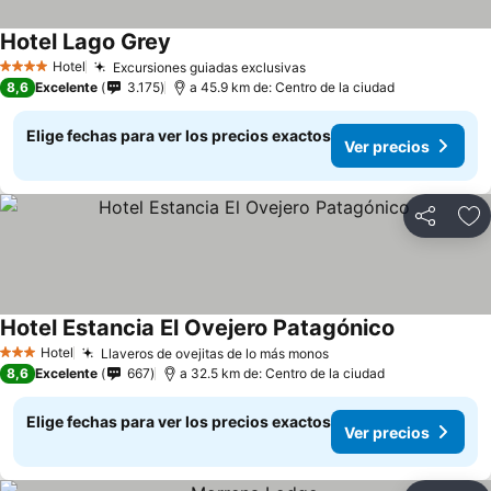
Hotel Lago Grey
Hotel
Excursiones guiadas exclusivas
4 Estrellas
8,6
Excelente
3.175
a 45.9 km de: Centro de la ciudad
Elige fechas para ver los precios exactos
Ver precios
Compartir
Ag
Hotel Estancia El Ovejero Patagónico
Hotel
Llaveros de ovejitas de lo más monos
3 Estrellas
8,6
Excelente
667
a 32.5 km de: Centro de la ciudad
Elige fechas para ver los precios exactos
Ver precios