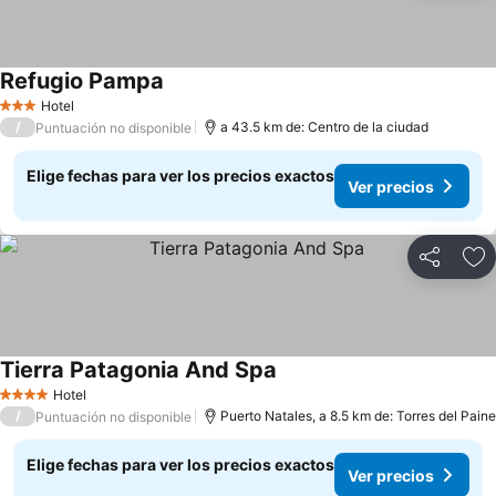
Refugio Pampa
Hotel
3 Estrellas
/
a 43.5 km de: Centro de la ciudad
Puntuación no disponible
Elige fechas para ver los precios exactos
Ver precios
Compartir
Ag
Tierra Patagonia And Spa
Hotel
4 Estrellas
/
Puerto Natales, a 8.5 km de: Torres del Paine
Puntuación no disponible
Elige fechas para ver los precios exactos
Ver precios