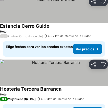
Compartir
Ag
Estancia Cerro Guido
Hotel
/
a 5.7 km de: Centro de la ciudad
Puntuación no disponible
Elige fechas para ver los precios exactos
Ver precios
Compartir
Ag
Hosteria Tercera Barranca
Hotel
8,1
Muy bueno
197
a 5.6 km de: Centro de la ciudad