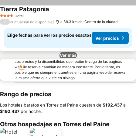
Tierra Patagonia
Hotel
4 Estrellas
/
a 39.3 km de: Centro de la ciudad
Puntuación no disponible
Elige fechas para ver los precios exactos
Ver precios
Ver más
Los precios y la disponibilidad que recibe trivago de las páginas
web de reserva cambian de manera constante. Por lo tanto, es
posible que no siempre encuentres en una página web de reserva
la misma oferta que viste en trivago.
Rango de precios
Los hoteles baratos en Torres del Paine cuestan de
‎$192.437
a
‎$192.437
por noche.
Otros hospedajes en Torres del Paine