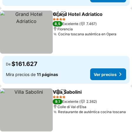
Grand Hotel Adriatico
Compartir
Agregar a favoritos
Ver 
4 Estrellas
8,5
Excelente
7.467
Florencia
Cocina toscana auténtica en Opera
Ver pr
$161.627
De
Mira precios de
11 páginas
Ver precios
Villa Sabolini
Compartir
Agregar a favoritos
Ver precios
4 Estrellas
9,1
Excelente
2.362
Colle di Val d'Elsa
Restaurante de auténtica cocina toscana
Ve