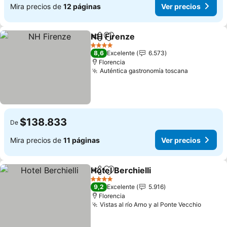
Mira precios de
12 páginas
Ver precios
NH Firenze
Compartir
Agregar a favoritos
Ver precios
4 Estrellas
8,6
Excelente
6.573
Florencia
Auténtica gastronomía toscana
Ver preci
$138.833
De
Mira precios de
11 páginas
Ver precios
Hotel Berchielli
Compartir
Agregar a favoritos
Ver precios
4 Estrellas
9,2
Excelente
5.916
Florencia
Vistas al río Arno y al Ponte Vecchio
Ver pr