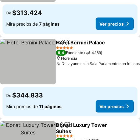
$313.424
De
Mira precios de
7 páginas
Ver precios
Hotel Bernini Palace
Compartir
Agregar a favoritos
Ver pr
5 Estrellas
9,4
Excelente
4.189
Florencia
Desayuno en la Sala Parlamento con frescos
$344.833
De
Mira precios de
11 páginas
Ver precios
Donati Luxury Tower
Compartir
Agregar a favoritos
Suites
Ver precios
5 Estrellas