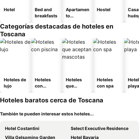
Hotel
Bed and
Apartamen
Hostel
Casa
breakfasts
to
hués
amueblad
Categorías destacadas de hoteles en
o
Toscana
Hoteles de
Hoteles
Hoteles
Hoteles
Hotel
lujo
con
que
con spa
play
piscina
aceptan
mascotas
Hoteles baratos cerca de Toscana
También te pueden interesar estos hoteles...
Hotel Costantini
Select Executive Residence
Villa Gelsomino Garden
Hotel Bavaria