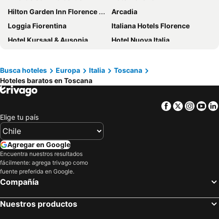
Hilton Garden Inn Florence Novoli
Arcadia
Loggia Fiorentina
Italiana Hotels Florence
Hotel Kursaal & Ausonia
Hotel Nuova Italia
Hotel Lungarno
Villa La Stella
Palazzo Alfieri
Hotel S.Giorgio & Olimpic
Busca hoteles
Europa
Italia
Toscana
Hoteles baratos en Toscana
Hotel Rex
c-hotels Ambasciatori
UNA Hotels Vittoria Firenze
Hotel Delle Nazioni
Facebook
Twitter
Insta
Yo
Soggiorno Primavera
Hotel De La Ville
Elige tu país
Strozzi Palace Hotel
Aurum Firenze
Grand Hotel Baglioni
B&B HOTEL Firenze Laurus Al Duomo
Agregar en Google
Hotel Luxor Florence
Hotel Bodoni
Encuentra nuestros resultados
fácilmente: agrega trivago como
Hotel Atlantic Palace
Hotel Maxim Axial
fuente preferida en Google.
Compañía
Hotel Orto de' Medici
Il Pitti Soggiorno
Hotel Desirèe
Hotel Alba Palace
Nuestros productos
Luxury B&B La Dimora Degli Angeli
Hotel Romagna