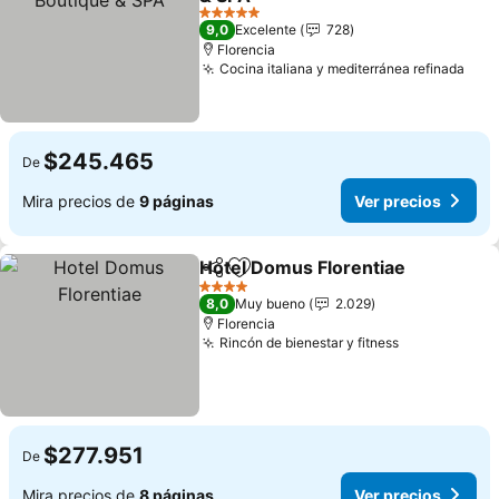
Ver precios
5 Estrellas
9,0
Excelente
728
Florencia
Cocina italiana y mediterránea refinada
Ver 
$245.465
De
Mira precios de
9 páginas
Ver precios
Hotel Domus Florentiae
Compartir
Agregar a favoritos
Ve
4 Estrellas
8,0
Muy bueno
2.029
Florencia
Rincón de bienestar y fitness
Ver precios
$277.951
De
Mira precios de
8 páginas
Ver precios