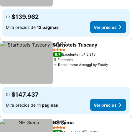
$139.962
De
Mira precios de
12 páginas
Ver precios
Starhotels Tuscany
Compartir
Agregar a favoritos
Ver pre
4 Estrellas
8,7
Excelente
5.315
Florencia
Restaurante Assaggi by Eataly
Ver precio
$147.437
De
Mira precios de
11 páginas
Ver precios
NH Siena
Compartir
Agregar a favoritos
Ver precios
4 Estrellas