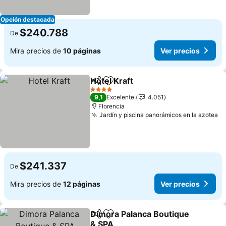
Opción destacada
$240.788
De
Mira precios de
10 páginas
Ver precios
Hotel Kraft
Compartir
Agregar a favoritos
Ver precios
4 Estrellas
9,1
Excelente
4.051
Florencia
Jardín y piscina panorámicos en la azotea
Ve
$241.337
De
Mira precios de
12 páginas
Ver precios
Dimora Palanca Boutique
Compartir
Agregar a favoritos
& SPA