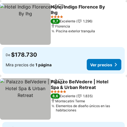
Hotel Indigo Florence By
Compartir
Agregar a favoritos
Ihg
Ver precios
4 Estrellas
8,7
Excelente
1.296
Florencia
Piscina exterior tranquila
Ver precios
$178.730
De
Mira precios de
1 página
Ver precios
Palazzo BelVedere | Hotel
Compartir
Agregar a favoritos
Spa & Urban Retreat
Ver precios
5 Estrellas
8,6
Excelente
1.835
Montecatini Terme
Elementos de diseño únicos en las
habitaciones