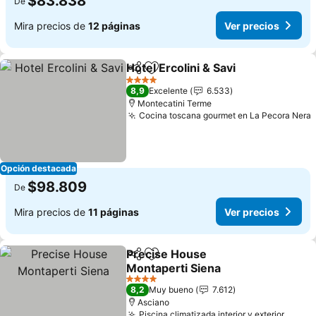
$83.838
De
Mira precios de
12 páginas
Ver precios
Hotel Ercolini & Savi
Compartir
Agregar a favoritos
Ver pr
4 Estrellas
8,9
Excelente
6.533
Montecatini Terme
Cocina toscana gourmet en La Pecora Nera
Opción destacada
$98.809
De
Mira precios de
11 páginas
Ver precios
Precise House
Compartir
Agregar a favoritos
Montaperti Siena
Ver precios
4 Estrellas
8,2
Muy bueno
7.612
Asciano
Piscina climatizada interior y exterior