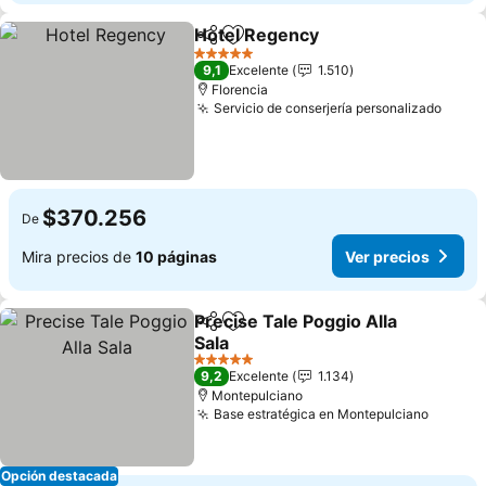
Hotel Regency
Compartir
Agregar a favoritos
Ver precios
5 Estrellas
9,1
Excelente
1.510
Florencia
Servicio de conserjería personalizado
Ver p
$370.256
De
Mira precios de
10 páginas
Ver precios
Precise Tale Poggio Alla
Compartir
Agregar a favoritos
Sala
Ver precios
5 Estrellas
9,2
Excelente
1.134
Montepulciano
Base estratégica en Montepulciano
Ver pr
Opción destacada