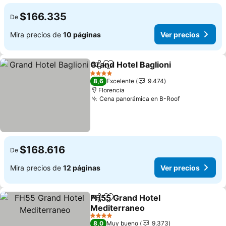
$166.335
De
Mira precios de
10 páginas
Ver precios
Grand Hotel Baglioni
Compartir
Agregar a favoritos
Ver p
4 Estrellas
8,6
Excelente
9.474
Florencia
Cena panorámica en B-Roof
Ver precios
$168.616
De
Mira precios de
12 páginas
Ver precios
FH55 Grand Hotel
Compartir
Agregar a favoritos
Mediterraneo
Ver precios
4 Estrellas
8,0
Muy bueno
9.373