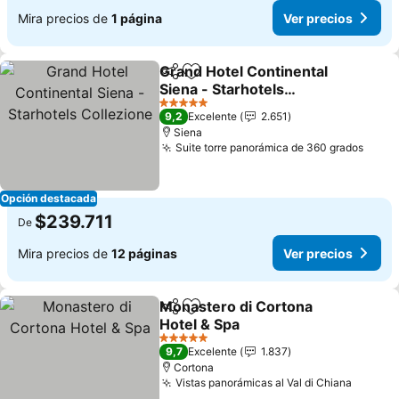
Mira precios de
1 página
Ver precios
Grand Hotel Continental
Compartir
Agregar a favoritos
Siena - Starhotels
Collezione
Ver precios
5 Estrellas
9,2
Excelente
2.651
Siena
Suite torre panorámica de 360 grados
Ver p
Opción destacada
$239.711
De
Mira precios de
12 páginas
Ver precios
Monastero di Cortona
Compartir
Agregar a favoritos
Hotel & Spa
Ver precios
5 Estrellas
9,7
Excelente
1.837
Cortona
Vistas panorámicas al Val di Chiana
Ver pr