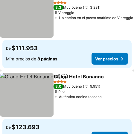
Compartir
Agregar a favoritos
Ver precios
4 Estrellas
8,3
Muy bueno
3.281
Viareggio
Ubicación en el paseo marítimo de Viareggio
$111.953
De
Mira precios de
8 páginas
Ver precios
Grand Hotel Bonanno
Compartir
Agregar a favoritos
Ver 
4 Estrellas
8,0
Muy bueno
9.951
Pisa
Auténtica cocina toscana
Ver precios
$123.693
De