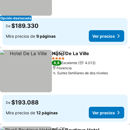
Opción destacada
$189.330
De
Mira precios de
9 páginas
Ver precios
Hotel De La Ville
Compartir
Agregar a favoritos
Ver preci
4 Estrellas
8,8
Excelente
4.012
Florencia
Suites familiares de dos niveles
Ver preci
$193.088
De
Mira precios de
12 páginas
Ver precios