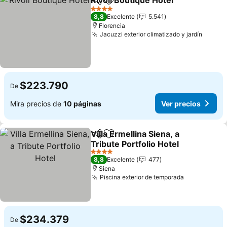
Rivoli Boutique Hotel
Compartir
Agregar a favoritos
Ver p
4 Estrellas
8,8
Excelente
5.541
Florencia
Jacuzzi exterior climatizado y jardín
Ver pr
$223.790
De
Mira precios de
10 páginas
Ver precios
Villa Ermellina Siena, a
Compartir
Agregar a favoritos
Tribute Portfolio Hotel
Ver precios
4 Estrellas
8,8
Excelente
477
Siena
Piscina exterior de temporada
Ver precio
$234.379
De