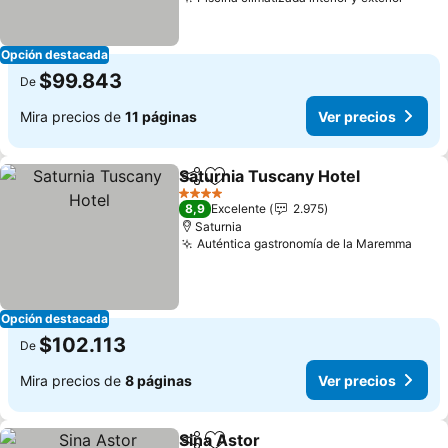
Ver p
Opción destacada
$99.843
De
Mira precios de
11 páginas
Ver precios
Saturnia Tuscany Hotel
Compartir
Agregar a favoritos
Ver
4 Estrellas
8,9
Excelente
2.975
Saturnia
Auténtica gastronomía de la Maremma
Ver 
Opción destacada
$102.113
De
Mira precios de
8 páginas
Ver precios
Sina Astor