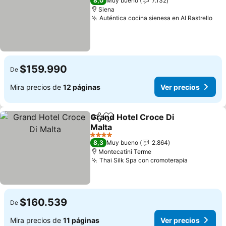
8,0
Muy bueno
7.132
Siena
Auténtica cocina sienesa en Al Rastrello
Ver
$159.990
De
Mira precios de
12 páginas
Ver precios
Grand Hotel Croce Di
Compartir
Agregar a favoritos
Malta
Ver precios
4 Estrellas
8,3
Muy bueno
2.864
Montecatini Terme
Thai Silk Spa con cromoterapia
Ver preci
$160.539
De
Mira precios de
11 páginas
Ver precios