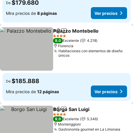
$179.680
De
Mira precios de
8 páginas
Ver precios
Palazzo Montebello
Compartir
Agregar a favoritos
Ver pr
4 Estrellas
9,0
Excelente
4.218
Florencia
Habitaciones con elementos de diseño
únicos
$185.888
De
Mira precios de
12 páginas
Ver precios
Borgo San Luigi
Compartir
Agregar a favoritos
Ver precio
4 Estrellas
9,0
Excelente
5.346
Monteriggioni
Gastronomía gourmet en La Limonaia
Ver p