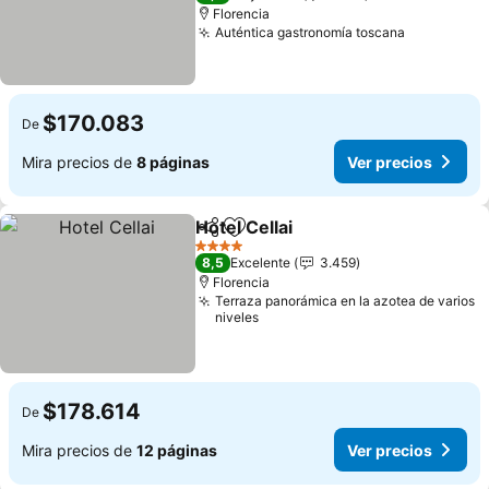
Florencia
Auténtica gastronomía toscana
Ver preci
$170.083
De
Mira precios de
8 páginas
Ver precios
Hotel Cellai
Compartir
Agregar a favoritos
Ver precios
4 Estrellas
8,5
Excelente
3.459
Florencia
Terraza panorámica en la azotea de varios
niveles
$178.614
De
Mira precios de
12 páginas
Ver precios