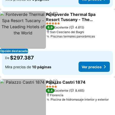
Fonteverde Thermal Spa
Compartir
Agregar a favoritos
Resort Tuscany - The
Leading Hotels of the
Ver precios
5 Estrellas
8,9
Excelente
4.815
World
San Casciano dei Bagni
Piscinas termales panorámicas
Ver precio
Opción destacada
$297.387
De
Mira precios de
10 páginas
Ver precios
Palazzo Castri 1874
Compartir
Agregar a favoritos
Ver pr
4 Estrellas
9,4
Excelente
8.465
Florencia
Piscina de hidromasaje interior y exterior
Ver