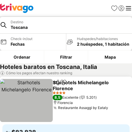
Favoritos
Iniciar 
Me
Destino
Toscana
Check-in/out
Huéspedes/habitaciones
Fechas
2 huéspedes, 1 habitación
Ordenar
Filtrar
Mapa
Hoteles baratos en Toscana, Italia
Cómo los pagos afectan nuestro ranking
Starhotels Michelangelo
Compartir
Agregar a favoritos
Florence
Ver precios
4 Estrellas
8,5
Excelente
5.201
Florencia
Restaurante Assaggi by Eataly
Ver precio