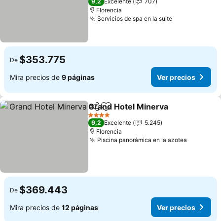
9,2
Excelente
707
Florencia
Servicios de spa en la suite
Ver precios
$353.775
De
Mira precios de
9 páginas
Ver precios
Grand Hotel Minerva
Compartir
Agregar a favoritos
Ver p
4 Estrellas
9,2
Excelente
5.245
Florencia
Piscina panorámica en la azotea
Ver prec
$369.443
De
Mira precios de
12 páginas
Ver precios