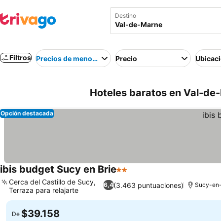
Destino
Filtros
Precios de menor a mayor
Precio
Ubicac
Hoteles baratos en Val-de-
Opción destacada
ibis budget Sucy en Brie
2 Estrellas
Cerca del Castillo de Sucy,
(3.463 puntuaciones)
6,4
Sucy-en-
Terraza para relajarte
$39.158
De