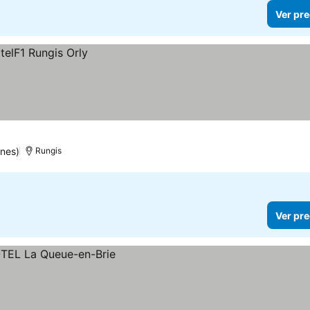
Ver pre
nes)
Rungis
Ver pre