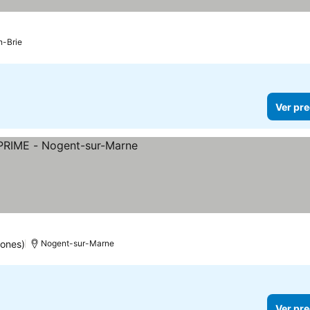
-Brie
Ver pre
s
iones)
Nogent-sur-Marne
Ver pre