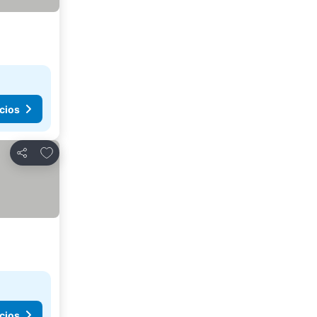
cios
Agregar a favoritos
Compartir
cios