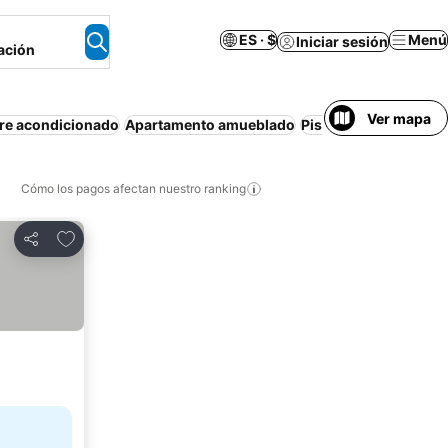
ES · $
Menú
Iniciar sesión
ación
Ver mapa
re acondicionado
Apartamento amueblado
Piscina
Estacionami
Cómo los pagos afectan nuestro ranking
Agregar a favoritos
Compartir