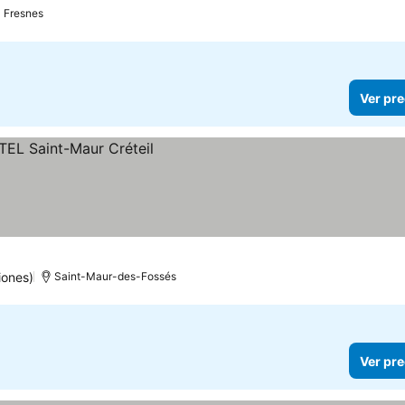
Fresnes
Ver pre
iones)
Saint-Maur-des-Fossés
Ver pre