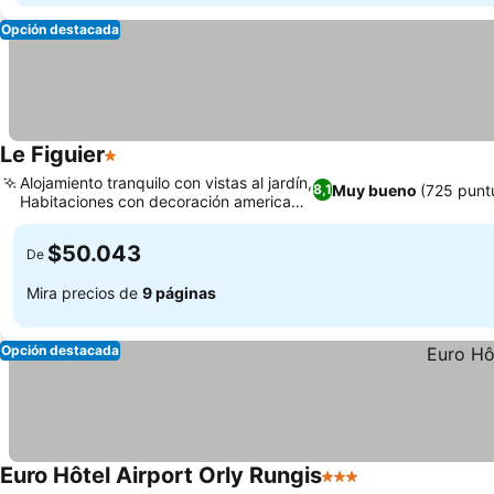
Opción destacada
Le Figuier
1 Estrellas
Alojamiento tranquilo con vistas al jardín,
Muy bueno
(725 punt
8,1
Habitaciones con decoración americana
única
$50.043
De
Mira precios de
9 páginas
Opción destacada
Euro Hôtel Airport Orly Rungis
3 Estrellas