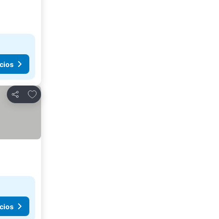
cios
Agregar a favoritos
Compartir
cios