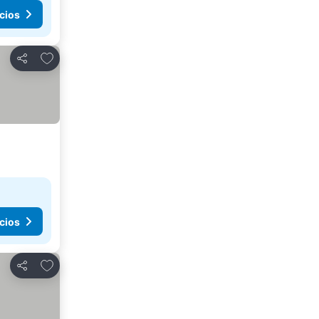
cios
Agregar a favoritos
Compartir
cios
Agregar a favoritos
Compartir