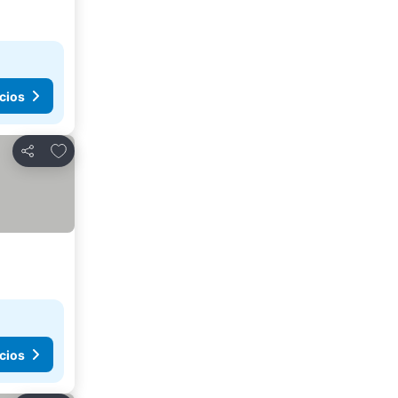
cios
Agregar a favoritos
Compartir
cios