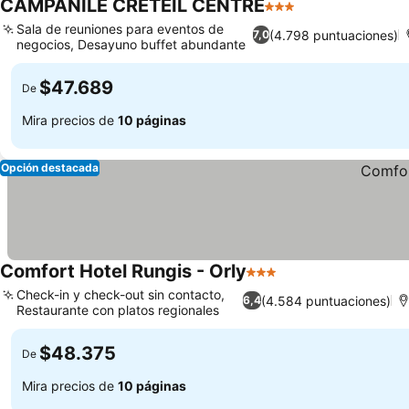
CAMPANILE CRETEIL CENTRE
3 Estrellas
Sala de reuniones para eventos de
(4.798 puntuaciones)
7,0
negocios, Desayuno buffet abundante
$47.689
De
Mira precios de
10 páginas
Opción destacada
Comfort Hotel Rungis - Orly
3 Estrellas
Check-in y check-out sin contacto,
(4.584 puntuaciones)
6,4
Restaurante con platos regionales
$48.375
De
Mira precios de
10 páginas