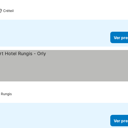
Créteil
Ver pre
Rungis
Ver pre