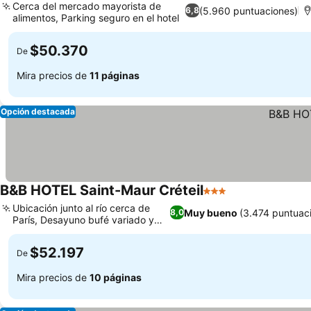
Cerca del mercado mayorista de
(5.960 puntuaciones)
6,8
alimentos, Parking seguro en el hotel
$50.370
De
Mira precios de
11 páginas
Opción destacada
B&B HOTEL Saint-Maur Créteil
3 Estrellas
Ubicación junto al río cerca de
Muy bueno
(3.474 puntuac
8,0
París, Desayuno bufé variado y
repuesto
$52.197
De
Mira precios de
10 páginas