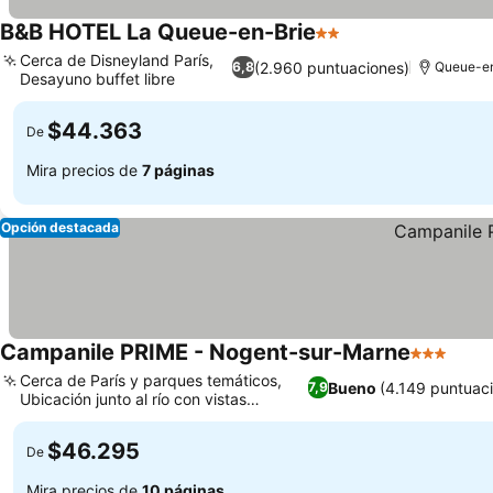
B&B HOTEL La Queue-en-Brie
2 Estrellas
Cerca de Disneyland París,
(2.960 puntuaciones)
6,8
Queue-en
Desayuno buffet libre
$44.363
De
Mira precios de
7 páginas
Opción destacada
Campanile PRIME - Nogent-sur-Marne
3 Estrella
Cerca de París y parques temáticos,
Bueno
(4.149 puntuac
7,9
Ubicación junto al río con vistas
panorámicas
$46.295
De
Mira precios de
10 páginas