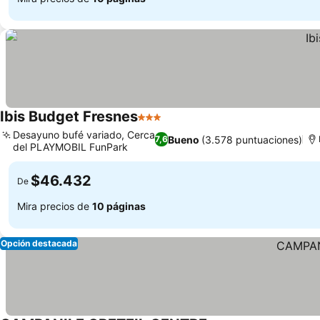
Ibis Budget Fresnes
3 Estrellas
Desayuno bufé variado, Cerca
Bueno
(3.578 puntuaciones)
7,6
del PLAYMOBIL FunPark
$46.432
De
Mira precios de
10 páginas
Opción destacada