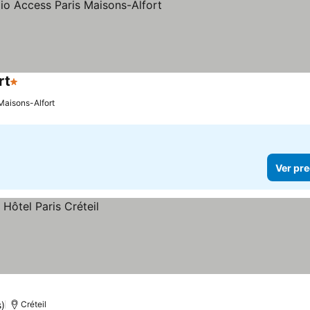
rt
1 Estrellas
Maisons-Alfort
Ver pre
)
Créteil