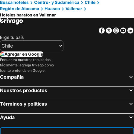
Busca hoteles
Centro- y Sudamérica
Chile
Región de Atacama
Huasco
Vallenar
Hoteles baratos en Vallenar
Facebook
Twitter
Insta
Yo
Elige tu país
Agregar en Google
Encuentra nuestros resultados
fácilmente: agrega trivago como
fuente preferida en Google.
Compañía
Nuestros productos
Términos y políticas
Ayuda