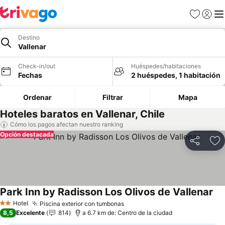
Favoritos
Iniciar 
Me
Destino
Vallenar
Check-in/out
Huéspedes/habitaciones
Fechas
2 huéspedes, 1 habitación
Ordenar
Filtrar
Mapa
Hoteles baratos en Vallenar, Chile
Cómo los pagos afectan nuestro ranking
Opción destacada
Compartir
Ag
Park Inn by Radisson Los Olivos de Vallenar
Hotel
Piscina exterior con tumbonas
2 Estrellas
8,5
Excelente
814
a 6.7 km de: Centro de la ciudad