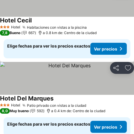
Hotel Cecil
Hotel
Habitaciones con vistas a la piscina
3 Estrellas
7,8
Bueno
667
a 0.8 km de: Centro de la ciudad
Elige fechas para ver los precios exactos
Ver precios
Compartir
Ag
Hotel Del Marques
Hotel
Patio privado con vistas a la ciudad
3 Estrellas
8,0
Muy bueno
592
a 0.4 km de: Centro de la ciudad
Elige fechas para ver los precios exactos
Ver precios