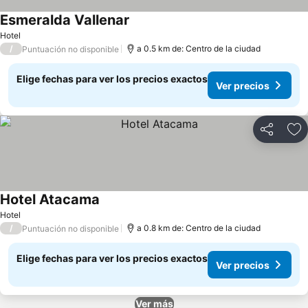
Esmeralda Vallenar
Hotel
/
a 0.5 km de: Centro de la ciudad
Puntuación no disponible
Elige fechas para ver los precios exactos
Ver precios
Compartir
Ag
Hotel Atacama
Hotel
/
a 0.8 km de: Centro de la ciudad
Puntuación no disponible
Elige fechas para ver los precios exactos
Ver precios
Ver más