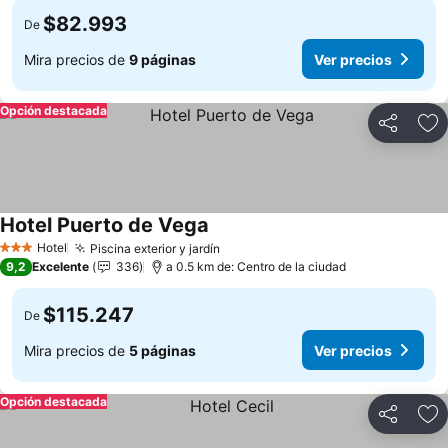
$82.993
De
Mira precios de
9 páginas
Ver precios
Opción destacada
Compartir
Ag
Hotel Puerto de Vega
Hotel
Piscina exterior y jardín
3 Estrellas
9,2
Excelente
336
a 0.5 km de: Centro de la ciudad
$115.247
De
Mira precios de
5 páginas
Ver precios
Opción destacada
Compartir
Ag