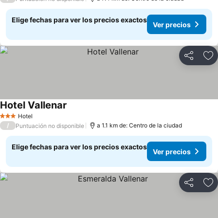
Elige fechas para ver los precios exactos
Ver precios
Compartir
Ag
Hotel Vallenar
Hotel
3 Estrellas
/
a 1.1 km de: Centro de la ciudad
Puntuación no disponible
Elige fechas para ver los precios exactos
Ver precios
Compartir
Ag