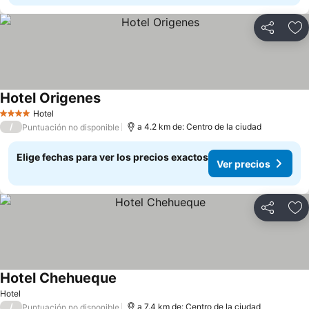
Compartir
Ag
Hotel Origenes
Hotel
4 Estrellas
/
a 4.2 km de: Centro de la ciudad
Puntuación no disponible
Elige fechas para ver los precios exactos
Ver precios
Compartir
Ag
Hotel Chehueque
Hotel
/
a 7.4 km de: Centro de la ciudad
Puntuación no disponible