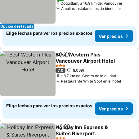
Coquitlam, a 16.9 km de: Vancouver
Amplias instalaciones de bienestar
Ver pre
Opción destacada
Elige fechas para ver los precios exactos
Ver precios
Best Western Plus
Compartir
Agregar a favoritos
Vancouver Airport Hotel
Ver precios
3 Estrellas
7,0
8.069
a 8.7 km de: Centro de la ciudad
Restaurante White Spot en el hotel
Ver pre
Elige fechas para ver los precios exactos
Ver precios
Holiday Inn Express &
Compartir
Agregar a favoritos
Suites Riverport