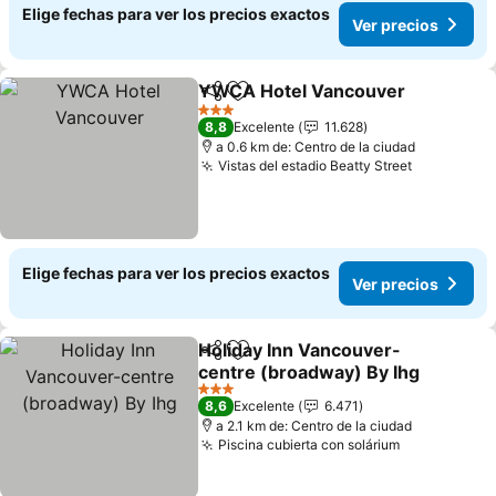
Elige fechas para ver los precios exactos
Ver precios
YWCA Hotel Vancouver
Compartir
Agregar a favoritos
Ve
3 Estrellas
8,8
Excelente
11.628
a 0.6 km de: Centro de la ciudad
Vistas del estadio Beatty Street
Ver preci
Elige fechas para ver los precios exactos
Ver precios
Holiday Inn Vancouver-
Compartir
Agregar a favoritos
centre (broadway) By Ihg
Ver precios
3 Estrellas
8,6
Excelente
6.471
a 2.1 km de: Centro de la ciudad
Piscina cubierta con solárium
Ver precios