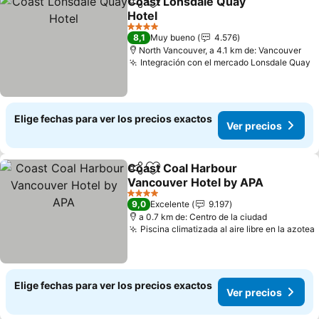
Coast Lonsdale Quay
Compartir
Agregar a favoritos
Hotel
Ver precios
4 Estrellas
8,1
Muy bueno
4.576
North Vancouver, a 4.1 km de: Vancouver
Integración con el mercado Lonsdale Quay
V
Elige fechas para ver los precios exactos
Ver precios
Coast Coal Harbour
Compartir
Agregar a favoritos
Vancouver Hotel by APA
Ver precios
4 Estrellas
9,0
Excelente
9.197
a 0.7 km de: Centro de la ciudad
Piscina climatizada al aire libre en la azotea
Elige fechas para ver los precios exactos
Ver precios