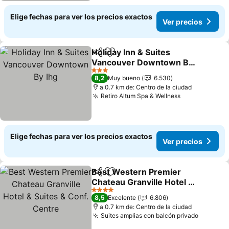
Elige fechas para ver los precios exactos
Ver precios
Holiday Inn & Suites
Compartir
Agregar a favoritos
Vancouver Downtown By
Ihg
Ver precios
3 Estrellas
8,2
Muy bueno
6.530
a 0.7 km de: Centro de la ciudad
Retiro Altum Spa & Wellness
Ver precios
Elige fechas para ver los precios exactos
Ver precios
Best Western Premier
Compartir
Agregar a favoritos
Chateau Granville Hotel &
Suites & Conf. Centre
Ver precios
4 Estrellas
8,5
Excelente
6.806
a 0.7 km de: Centro de la ciudad
Suites amplias con balcón privado
Ver pre