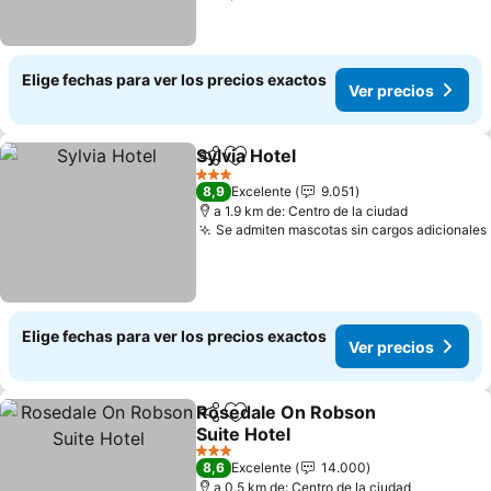
Elige fechas para ver los precios exactos
Ver precios
Sylvia Hotel
Compartir
Agregar a favoritos
Ver precios
3 Estrellas
8,9
Excelente
9.051
a 1.9 km de: Centro de la ciudad
Se admiten mascotas sin cargos adicionales
Elige fechas para ver los precios exactos
Ver precios
Rosedale On Robson
Compartir
Agregar a favoritos
Suite Hotel
Ver precios
3 Estrellas
8,6
Excelente
14.000
a 0.5 km de: Centro de la ciudad