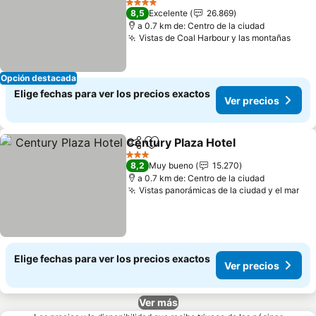
Ver precios
4 Estrellas
8,5
Excelente
26.869
a 0.7 km de: Centro de la ciudad
Vistas de Coal Harbour y las montañas
Ver 
Opción destacada
Elige fechas para ver los precios exactos
Ver precios
Century Plaza Hotel
Compartir
Agregar a favoritos
Ver pr
3 Estrellas
8,2
Muy bueno
15.270
a 0.7 km de: Centro de la ciudad
Vistas panorámicas de la ciudad y el mar
Ver
Elige fechas para ver los precios exactos
Ver precios
Ver más