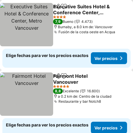
Executive Suites Hotel &
Compartir
Agregar a favoritos
Conference Center,
Metro Vancouver
Ver precios
4 Estrellas
7,9
Bueno
4.473
Burnaby, a 8.0 km de: Vancouver
Fusión de la costa oeste en Acqua
Ver pre
Elige fechas para ver los precios exactos
Ver precios
Fairmont Hotel
Compartir
Agregar a favoritos
Vancouver
Ver precios
5 Estrellas
8,8
Excelente
16.600
a 0.2 km de: Centro de la ciudad
Restaurante y bar Notch8
Ver precios
Elige fechas para ver los precios exactos
Ver precios