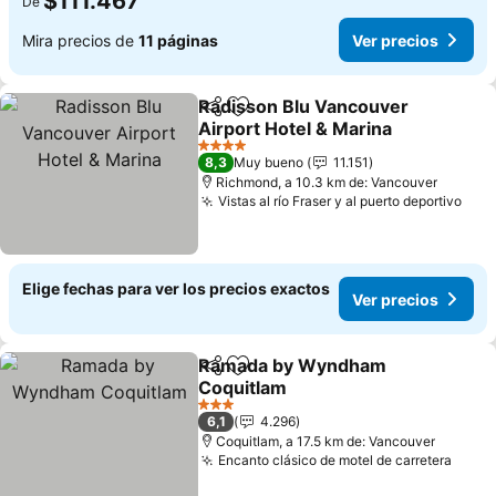
$111.467
De
Mira precios de
11 páginas
Ver precios
Radisson Blu Vancouver
Compartir
Agregar a favoritos
Airport Hotel & Marina
Ver precios
4 Estrellas
8,3
Muy bueno
11.151
Richmond, a 10.3 km de: Vancouver
Vistas al río Fraser y al puerto deportivo
Ver 
Elige fechas para ver los precios exactos
Ver precios
Ramada by Wyndham
Compartir
Agregar a favoritos
Coquitlam
Ver precios
3 Estrellas
6,1
4.296
Coquitlam, a 17.5 km de: Vancouver
Encanto clásico de motel de carretera
Ver p