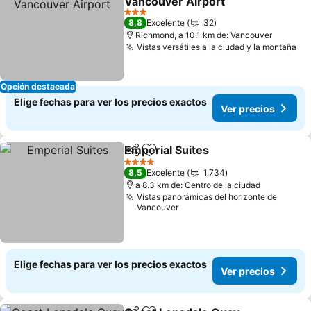
Vancouver Airport
Ver precios
3 Estrellas
8,8
Excelente
32
Richmond, a 10.1 km de: Vancouver
Vistas versátiles a la ciudad y la montaña
Ve
Opción destacada
Elige fechas para ver los precios exactos
Ver precios
Emperial Suites
Compartir
Agregar a favoritos
Ver precio
4 Estrellas
8,5
Excelente
1.734
a 8.3 km de: Centro de la ciudad
Vistas panorámicas del horizonte de
Vancouver
Elige fechas para ver los precios exactos
Ver precios