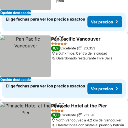
pista
Opción destacada
Elige fechas para ver los precios exactos
Ver precios
Pan Pacific Vancouver
Compartir
Agregar a favoritos
Ver 
5 Estrellas
8,9
Excelente
20.353
a 0.7 km de: Centro de la ciudad
Galardonado restaurante Five Sails
Ver pre
Opción destacada
Elige fechas para ver los precios exactos
Ver precios
Pinnacle Hotel at the Pier
Compartir
Agregar a favoritos
V
4 Estrellas
9,0
Excelente
7.509
North Vancouver, a 4.2 km de: Vancouver
Habitaciones con vistas al puerto y balcón
V