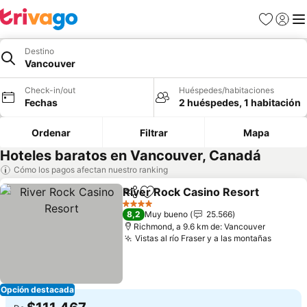
Favoritos
Iniciar 
Me
Destino
Vancouver
Check-in/out
Huéspedes/habitaciones
Fechas
2 huéspedes, 1 habitación
Ordenar
Filtrar
Mapa
Hoteles baratos en Vancouver, Canadá
Cómo los pagos afectan nuestro ranking
River Rock Casino Resort
Compartir
Agregar a favoritos
4 Estrellas
8,2
Muy bueno
25.566
Richmond, a 9.6 km de: Vancouver
Vistas al río Fraser y a las montañas
Ver pr
Opción destacada