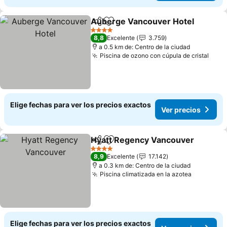
Auberge Vancouver Hotel
Compartir
Agregar a favoritos
4 Estrellas
8,8
Excelente
3.759
a 0.5 km de: Centro de la ciudad
Piscina de ozono con cúpula de cristal
Ver 
Elige fechas para ver los precios exactos
Ver precios
Hyatt Regency Vancouver
Compartir
Agregar a favoritos
4 Estrellas
8,9
Excelente
17.142
a 0.3 km de: Centro de la ciudad
Piscina climatizada en la azotea
Ver preci
Elige fechas para ver los precios exactos