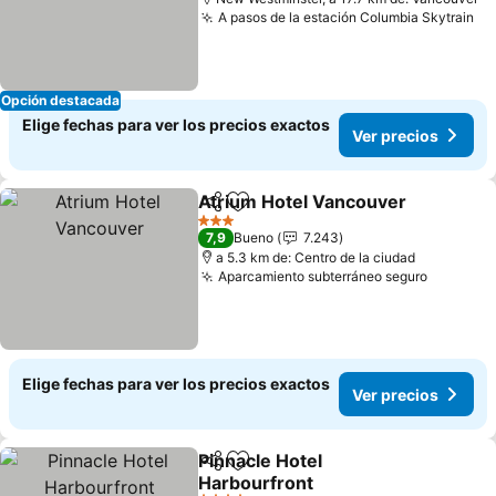
A pasos de la estación Columbia Skytrain
Ve
Opción destacada
Elige fechas para ver los precios exactos
Ver precios
Atrium Hotel Vancouver
Compartir
Agregar a favoritos
Ve
3 Estrellas
7,9
Bueno
7.243
a 5.3 km de: Centro de la ciudad
Aparcamiento subterráneo seguro
Ver prec
Elige fechas para ver los precios exactos
Ver precios
Pinnacle Hotel
Compartir
Agregar a favoritos
Harbourfront