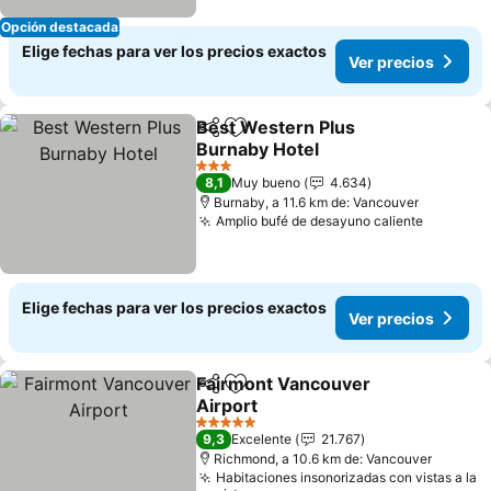
Opción destacada
Elige fechas para ver los precios exactos
Ver precios
Best Western Plus
Compartir
Agregar a favoritos
Burnaby Hotel
Ver precios
3 Estrellas
8,1
Muy bueno
4.634
Burnaby, a 11.6 km de: Vancouver
Amplio bufé de desayuno caliente
Ver prec
Elige fechas para ver los precios exactos
Ver precios
Fairmont Vancouver
Compartir
Agregar a favoritos
Airport
Ver precios
5 Estrellas
9,3
Excelente
21.767
Richmond, a 10.6 km de: Vancouver
Habitaciones insonorizadas con vistas a la