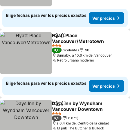
Elige fechas para ver los precios exactos
Ver precios
Hyatt Place
Compartir
Agregar a favoritos
Vancouver/Metrotown
Ver precios
3 Estrellas
9,0
Excelente
90
Burnaby, a 10.6 km de: Vancouver
Retiro urbano moderno
Ver precios
Elige fechas para ver los precios exactos
Ver precios
Days Inn by Wyndham
Compartir
Agregar a favoritos
Vancouver Downtown
Ver precios
3 Estrellas
6,9
6.872
a 0.4 km de: Centro de la ciudad
El pub The Butcher & Bullock
Ver precios