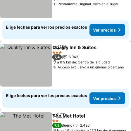
Restaurante Original Joe's en el lugar
Ver p
Elige fechas para ver los precios exactos
Ver precios
Quality Inn & Suites
Compartir
Agregar a favoritos
Ver pre
3 Estrellas
7,4
6.943
a 0.9 km de: Centro de la ciudad
Acceso exclusivo a un gimnasio cercano
Ver
Elige fechas para ver los precios exactos
Ver precios
The Met Hotel
Compartir
Agregar a favoritos
Ver precios
2 Estrellas
7,8
Bueno
2.426
New Westminster, a 17.7 km de: Vancouver