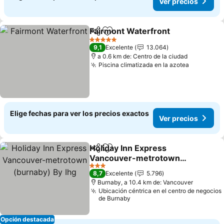
Ver precios
Fairmont Waterfront
Compartir
Agregar a favoritos
Ver p
5 Estrellas
9,1
Excelente
13.064
a 0.6 km de: Centro de la ciudad
Piscina climatizada en la azotea
Ver preci
Elige fechas para ver los precios exactos
Ver precios
Holiday Inn Express
Compartir
Agregar a favoritos
Vancouver-metrotown
(burnaby) By Ihg
Ver precios
3 Estrellas
8,7
Excelente
5.796
Burnaby, a 10.4 km de: Vancouver
Ubicación céntrica en el centro de negocios
de Burnaby
Opción destacada