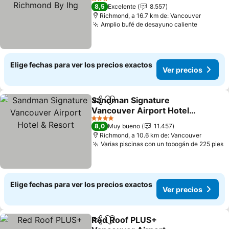
Richmond By Ihg
Ver precios
3 Estrellas
8,5
Excelente
8.557
Richmond, a 16.7 km de: Vancouver
Amplio bufé de desayuno caliente
Ver prec
Elige fechas para ver los precios exactos
Ver precios
Sandman Signature
Compartir
Agregar a favoritos
Vancouver Airport Hotel
& Resort
Ver precios
4 Estrellas
8,0
Muy bueno
11.457
Richmond, a 10.6 km de: Vancouver
Varias piscinas con un tobogán de 225 pies
V
Elige fechas para ver los precios exactos
Ver precios
Red Roof PLUS+
Compartir
Agregar a favoritos