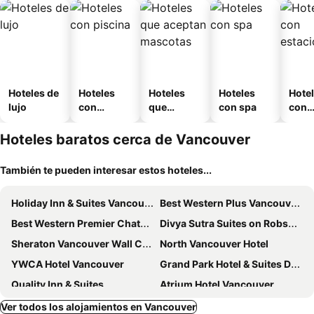
Hoteles de
Hoteles
Hoteles
Hoteles
Hote
lujo
con
que
con spa
con
piscina
aceptan
esta
mascotas
mien
Hoteles baratos cerca de Vancouver
También te pueden interesar estos hoteles...
Holiday Inn & Suites Vancouver Downtown By Ihg
Best Western Plus Vancouver Airport Hotel
Best Western Premier Chateau Granville Hotel & Suites & Conf. Centre
Divya Sutra Suites on Robson Downtown Vancouver
Sheraton Vancouver Wall Centre
North Vancouver Hotel
YWCA Hotel Vancouver
Grand Park Hotel & Suites Downtown Vancouver, an Ascend Collection Hotel
Quality Inn & Suites
Atrium Hotel Vancouver
Pinnacle Hotel Harbourfront
Hyatt Regency Vancouver
Ver todos los alojamientos en Vancouver