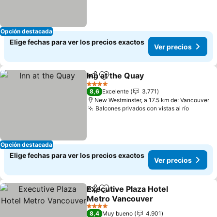
Opción destacada
Elige fechas para ver los precios exactos
Ver precios
Inn at the Quay
Compartir
Agregar a favoritos
Ver precios
4 Estrellas
8,6
Excelente
3.771
New Westminster, a 17.5 km de: Vancouver
Balcones privados con vistas al río
Ver pre
Opción destacada
Elige fechas para ver los precios exactos
Ver precios
Executive Plaza Hotel
Compartir
Agregar a favoritos
Metro Vancouver
Ver precios
4 Estrellas
8,4
Muy bueno
4.901