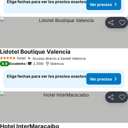
Elige fechas para ver los precios exactos
Ver precios
Compartir
Ag
Lidotel Boutique Valencia
Hotel
Acceso directo a Sambil Valencia
5 Estrellas
8,9
Excelente
2.359
Valencia
Elige fechas para ver los precios exactos
Ver precios
Compartir
Ag
Hotel InterMaracaibo