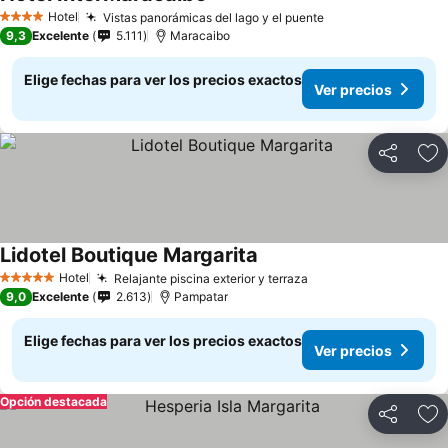
Hotel
Vistas panorámicas del lago y el puente
4 Estrellas
9,3
Excelente
5.111
Maracaibo
Elige fechas para ver los precios exactos
Ver precios
Compartir
Ag
Lidotel Boutique Margarita
Hotel
Relajante piscina exterior y terraza
5 Estrellas
9,0
Excelente
2.613
Pampatar
Elige fechas para ver los precios exactos
Ver precios
Opción destacada
Compartir
Ag