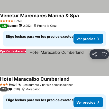
Venetur Maremares Marina & Spa
Hotel
5 Estrellas
7,5
Bueno
2.952
Puerto la Cruz
Elige fechas para ver los precios exactos
Ver precios
Opción destacada
Compartir
Ag
Hotel Maracaibo Cumberland
Hotel
Restaurante y bar sin complicaciones
3 Estrellas
7,1
550
Maracaibo
Elige fechas para ver los precios exactos
Ver precios