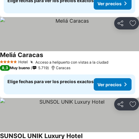
Elige fechas para ver los precios exactos
Ver precios
Compartir
Ag
Meliá Caracas
Hotel
Acceso a helipuerto con vistas a la ciudad
5 Estrellas
8,3
Muy bueno
5.719
Caracas
Elige fechas para ver los precios exactos
Ver precios
Compartir
Ag
SUNSOL UNIK Luxury Hotel