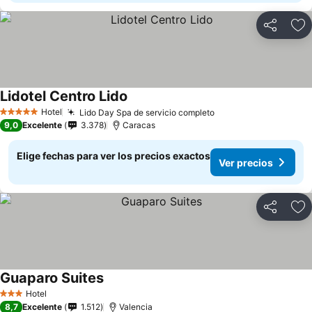
Compartir
Ag
Lidotel Centro Lido
Hotel
Lido Day Spa de servicio completo
5 Estrellas
9,0
Excelente
3.378
Caracas
Elige fechas para ver los precios exactos
Ver precios
Compartir
Ag
Guaparo Suites
Hotel
3 Estrellas
8,7
Excelente
1.512
Valencia