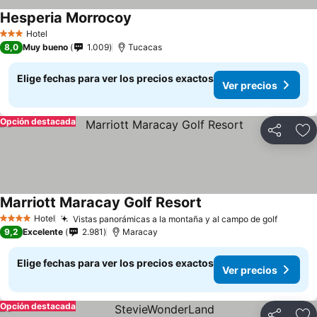
Hesperia Morrocoy
Hotel
3 Estrellas
8,0
Muy bueno
1.009
Tucacas
Elige fechas para ver los precios exactos
Ver precios
Opción destacada
Compartir
Ag
Marriott Maracay Golf Resort
Hotel
Vistas panorámicas a la montaña y al campo de golf
4 Estrellas
9,2
Excelente
2.981
Maracay
Elige fechas para ver los precios exactos
Ver precios
Opción destacada