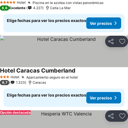
Hotel
Piscina en la azotea con vistas panorámicas
5 Estrellas
8,6
Excelente
4.227
Catia La Mar
Elige fechas para ver los precios exactos
Ver precios
Compartir
Ag
Hotel Caracas Cumberland
Hotel
Aparcamiento seguro en el hotel
3 Estrellas
6,7
1.323
Caracas
Elige fechas para ver los precios exactos
Ver precios
Opción destacada
Compartir
Ag