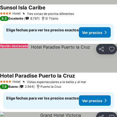
Sunsol Isla Caribe
Hotel
Tres zonas de piscina diferentes
4 Estrellas
8,5
Excelente
8.797
El Tirano
Elige fechas para ver los precios exactos
Ver precios
Opción destacada
Compartir
Ag
Hotel Paradise Puerto la Cruz
Hotel
Vistas espectaculares a la bahía y al mar
4 Estrellas
7,9
Bueno
2.944
Puerto la Cruz
Elige fechas para ver los precios exactos
Ver precios