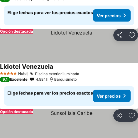
Elige fechas para ver los precios exactos
Ver precios
Opción destacada
Compartir
Ag
Lidotel Venezuela
Hotel
Piscina exterior iluminada
5 Estrellas
9,1
Excelente
4.984
Barquisimeto
Elige fechas para ver los precios exactos
Ver precios
Opción destacada
Compartir
Ag