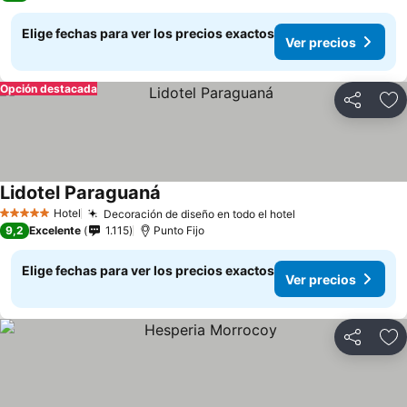
Elige fechas para ver los precios exactos
Ver precios
Opción destacada
Compartir
Ag
Lidotel Paraguaná
Hotel
Decoración de diseño en todo el hotel
5 Estrellas
9,2
Excelente
1.115
Punto Fijo
Elige fechas para ver los precios exactos
Ver precios
Compartir
Ag