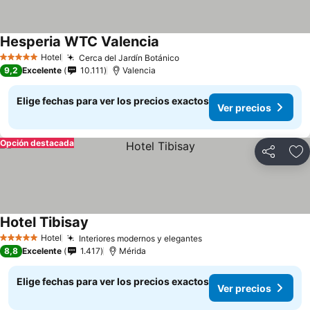
Hesperia WTC Valencia
Hotel
Cerca del Jardín Botánico
5 Estrellas
9,2
Excelente
10.111
Valencia
Elige fechas para ver los precios exactos
Ver precios
Opción destacada
Compartir
Ag
Hotel Tibisay
Hotel
Interiores modernos y elegantes
5 Estrellas
8,8
Excelente
1.417
Mérida
Elige fechas para ver los precios exactos
Ver precios