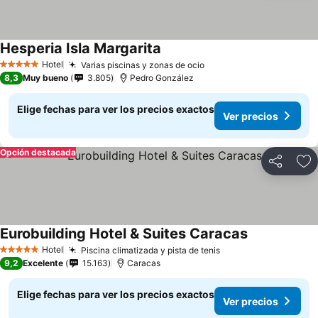
Hesperia Isla Margarita
Hotel
Varias piscinas y zonas de ocio
5 Estrellas
8,3
Muy bueno
3.805
Pedro González
Elige fechas para ver los precios exactos
Ver precios
Opción destacada
Compartir
Ag
Eurobuilding Hotel & Suites Caracas
Hotel
Piscina climatizada y pista de tenis
5 Estrellas
9,2
Excelente
15.163
Caracas
Elige fechas para ver los precios exactos
Ver precios