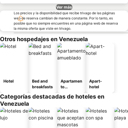
Ver más
Los precios y la disponibilidad que recibe trivago de las páginas
web de reserva cambian de manera constante. Por lo tanto, es
posible que no siempre encuentres en una página web de reserva
la misma oferta que viste en trivago.
Otros hospedajes en Venezuela
Hotel
Bed and
Apartamen
Apart-
breakfasts
to
hotel
amueblad
Categorías destacadas de hoteles en
o
Venezuela