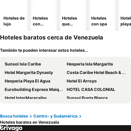
Hoteles de
Hoteles
Hoteles
Hoteles
Hotel
lujo
con
que
con spa
play
piscina
aceptan
mascotas
Hoteles baratos cerca de Venezuela
También te pueden interesar estos hoteles...
Sunsol Isla Caribe
Hesperia Isla Margarita
Hotel Margarita Dynasty
Costa Caribe Hotel Beach & Resort
Hesperia Playa El Agua
Hotel El Arroyo
Eurobuilding Express Maiquetía
HOTEL CASA COLONIAL
Hotel InterMaracaibo
Sunsol Punta Blanca
Lidotel Boutique Margarita
Hotel Villa Playa Grande
Hotel Catimar
Laguna By LD
Busca hoteles
Centro- y Sudamérica
Hoteles baratos en Venezuela
Posada Doña Carmen
Hotel Maracaibo Cumberland