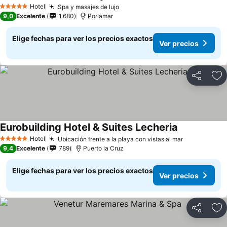
Hotel
Spa y masajes de lujo
5 Estrellas
9,0
Excelente
1.680
Porlamar
Elige fechas para ver los precios exactos
Ver precios
Compartir
Ag
Eurobuilding Hotel & Suites Lecheria
Hotel
Ubicación frente a la playa con vistas al mar
5 Estrellas
9,4
Excelente
789
Puerto la Cruz
Elige fechas para ver los precios exactos
Ver precios
Compartir
Ag