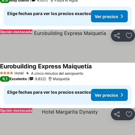
8,0
Muy bueno
4.651
Playa el Agua
Elige fechas para ver los precios exactos
Ver precios
Opción destacada
Compartir
Ag
Eurobuilding Express Maiquetía
Hotel
A cinco minutos del aeropuerto
4 Estrellas
9,1
Excelente
9.832
Maiquetía
Elige fechas para ver los precios exactos
Ver precios
Opción destacada
Compartir
Ag