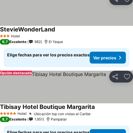
Compartir
Ag
StevieWonderLand
Hotel
3 Estrellas
9,7
Excelente
982
El Yaque
Elige fechas para ver los precios exactos
Ver precios
Opción destacada
Compartir
Ag
Tibisay Hotel Boutique Margarita
Hotel
Ubicación top con vistas al Caribe
5 Estrellas
8,7
Excelente
1.951
Pampatar
Elige fechas para ver los precios exactos