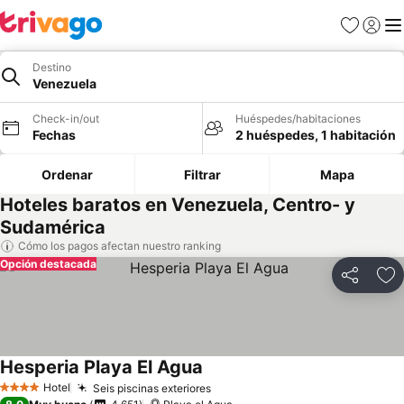
Favoritos
Iniciar 
Me
Destino
Venezuela
Check-in/out
Huéspedes/habitaciones
Fechas
2 huéspedes, 1 habitación
Ordenar
Filtrar
Mapa
Hoteles baratos en Venezuela, Centro- y
Sudamérica
Cómo los pagos afectan nuestro ranking
Opción destacada
Compartir
Ag
Hesperia Playa El Agua
Hotel
Seis piscinas exteriores
4 Estrellas