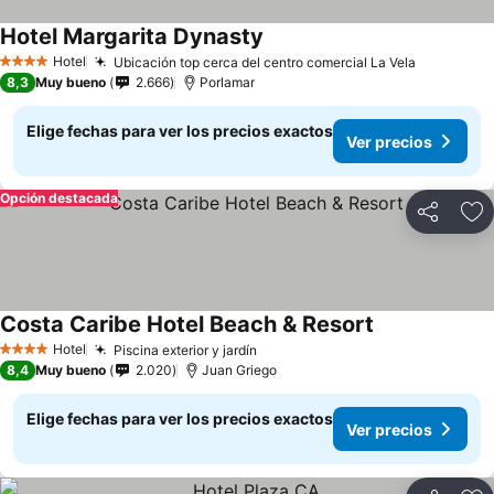
Hotel Margarita Dynasty
Hotel
Ubicación top cerca del centro comercial La Vela
4 Estrellas
8,3
Muy bueno
2.666
Porlamar
Elige fechas para ver los precios exactos
Ver precios
Opción destacada
Compartir
Ag
Costa Caribe Hotel Beach & Resort
Hotel
Piscina exterior y jardín
4 Estrellas
8,4
Muy bueno
2.020
Juan Griego
Elige fechas para ver los precios exactos
Ver precios