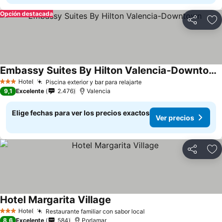
Opción destacada
Compartir
Ag
Embassy Suites By Hilton Valencia-Downtown
Hotel
Piscina exterior y bar para relajarte
3 Estrellas
9,1
Excelente
2.476
Valencia
Elige fechas para ver los precios exactos
Ver precios
Compartir
Ag
Hotel Margarita Village
Hotel
Restaurante familiar con sabor local
3 Estrellas
8,6
Excelente
584
Porlamar