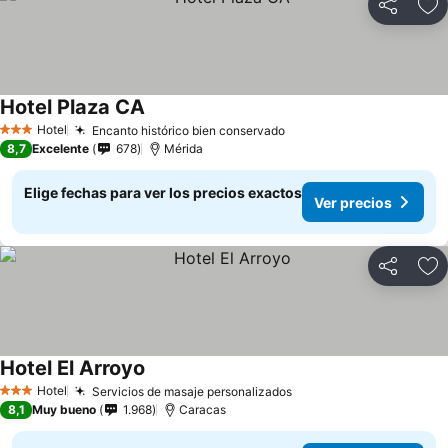
Compartir
Ag
Hotel Plaza CA
Hotel
Encanto histórico bien conservado
3 Estrellas
8,7
Excelente
678
Mérida
Elige fechas para ver los precios exactos
Ver precios
Compartir
Ag
Hotel El Arroyo
Hotel
Servicios de masaje personalizados
3 Estrellas
8,1
Muy bueno
1.968
Caracas