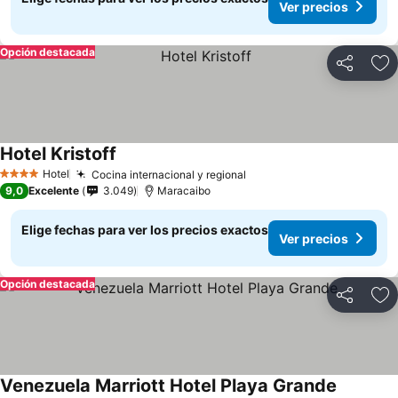
Ver precios
Opción destacada
Compartir
Ag
Hotel Kristoff
Hotel
Cocina internacional y regional
4 Estrellas
9,0
Excelente
3.049
Maracaibo
Elige fechas para ver los precios exactos
Ver precios
Opción destacada
Compartir
Ag
Venezuela Marriott Hotel Playa Grande