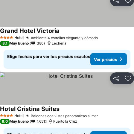
Compartir
Ag
Grand Hotel Victoria
Hotel
Ambiente 4 estrellas elegante y cómodo
4 Estrellas
8,1
Muy bueno
380
Lechería
Elige fechas para ver los precios exactos
Ver precios
Compartir
Ag
Hotel Cristina Suites
Hotel
Balcones con vistas panorámicas al mar
4 Estrellas
8,0
Muy bueno
1.651
Puerto la Cruz