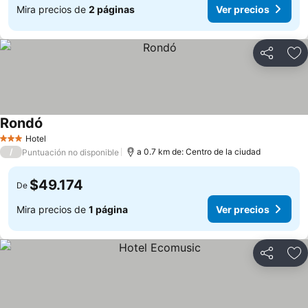
Mira precios de
2 páginas
Ver precios
Compartir
Ag
Rondó
Hotel
3 Estrellas
/
a 0.7 km de: Centro de la ciudad
Puntuación no disponible
$49.174
De
Mira precios de
1 página
Ver precios
Compartir
Ag