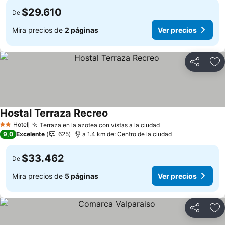
$29.610
De
Mira precios de
2 páginas
Ver precios
Compartir
Ag
Hostal Terraza Recreo
Hotel
Terraza en la azotea con vistas a la ciudad
2 Estrellas
9,0
Excelente
625
a 1.4 km de: Centro de la ciudad
$33.462
De
Mira precios de
5 páginas
Ver precios
Compartir
Ag