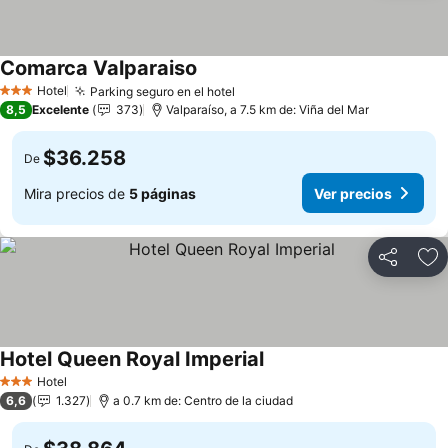
Comarca Valparaiso
Hotel
Parking seguro en el hotel
3 Estrellas
8,5
Excelente
373
Valparaíso, a 7.5 km de: Viña del Mar
$36.258
De
Mira precios de
5 páginas
Ver precios
Compartir
Ag
Hotel Queen Royal Imperial
Hotel
3 Estrellas
6,6
1.327
a 0.7 km de: Centro de la ciudad