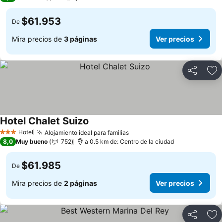
$61.953
De
Mira precios de
3 páginas
Ver precios
Compartir
Ag
Hotel Chalet Suizo
Hotel
Alojamiento ideal para familias
3 Estrellas
8,0
Muy bueno
752
a 0.5 km de: Centro de la ciudad
$61.985
De
Mira precios de
2 páginas
Ver precios
Compartir
Ag