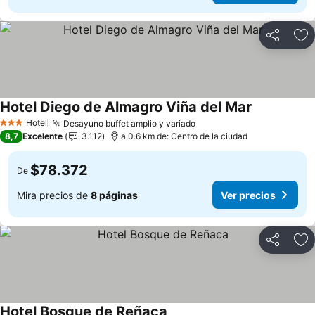
Compartir
Ag
Hotel Diego de Almagro Viña del Mar
Hotel
Desayuno buffet amplio y variado
3 Estrellas
8,7
Excelente
3.112
a 0.6 km de: Centro de la ciudad
$78.372
De
Mira precios de
8 páginas
Ver precios
Compartir
Ag
Hotel Bosque de Reñaca