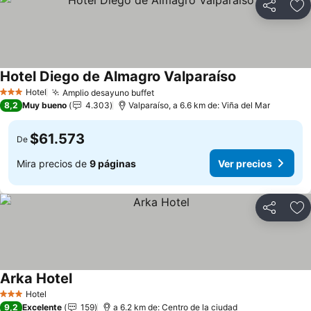
Compartir
Ag
Hotel Diego de Almagro Valparaíso
Hotel
Amplio desayuno buffet
3 Estrellas
8,2
Muy bueno
4.303
Valparaíso, a 6.6 km de: Viña del Mar
$61.573
De
Mira precios de
9 páginas
Ver precios
Compartir
Ag
Arka Hotel
Hotel
3 Estrellas
9,2
Excelente
159
a 6.2 km de: Centro de la ciudad