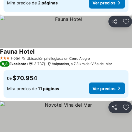
Mira precios de
2 páginas
Ver precios
Compartir
Ag
Fauna Hotel
Hotel
Ubicación privilegiada en Cerro Alegre
3 Estrellas
8,8
Excelente
3.737
Valparaíso, a 7.3 km de: Viña del Mar
$70.954
De
Mira precios de
11 páginas
Ver precios
Compartir
Ag