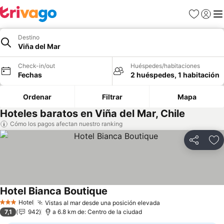
Favoritos
Iniciar 
Me
Destino
Viña del Mar
Check-in/out
Huéspedes/habitaciones
Fechas
2 huéspedes, 1 habitación
Ordenar
Filtrar
Mapa
Hoteles baratos en Viña del Mar, Chile
Cómo los pagos afectan nuestro ranking
Compartir
Ag
Hotel Bianca Boutique
Hotel
Vistas al mar desde una posición elevada
3 Estrellas
7,1
942
a 6.8 km de: Centro de la ciudad