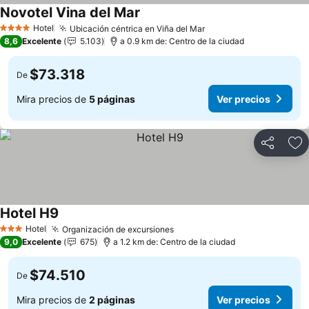
Novotel Vina del Mar
Hotel
Ubicación céntrica en Viña del Mar
4 Estrellas
8,6
Excelente
5.103
a 0.9 km de: Centro de la ciudad
$73.318
De
Mira precios de
5 páginas
Ver precios
Compartir
Ag
Hotel H9
Hotel
Organización de excursiones
3 Estrellas
9,0
Excelente
675
a 1.2 km de: Centro de la ciudad
$74.510
De
Mira precios de
2 páginas
Ver precios