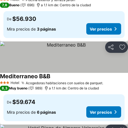
3 Estrellas
7,8
Bueno
696
a 1.1 km de: Centro de la ciudad
$56.930
De
Mira precios de
3 páginas
Ver precios
Compartir
Ag
Mediterraneo B&B
Hotel
Acogedoras habitaciones con suelos de parquet.
3 Estrellas
8,3
Muy bueno
989
a 1.1 km de: Centro de la ciudad
$59.674
De
Mira precios de
6 páginas
Ver precios