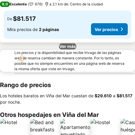
3 Estrellas
9,0
Excelente
676
a 2.1 km de: Centro de la ciudad
$81.517
De
Mira precios de
2 páginas
Ver precios
Ver más
Los precios y la disponibilidad que recibe trivago de las páginas
web de reserva cambian de manera constante. Por lo tanto, es
posible que no siempre encuentres en una página web de reserva
la misma oferta que viste en trivago.
Rango de precios
Los hoteles baratos en Viña del Mar cuestan de
‎$29.610
a
‎$81.517
por noche.
Otros hospedajes en Viña del Mar