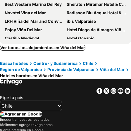
Best Western Marina Del Rey
Sheraton Miramar Hotel & Convention Center
Novotel Vina del Mar
Radisson Blu Acqua Hotel & Spa Concon
LRH Viña del Mar and Convention Center
ibis Valparaiso
Enjoy Viña Del Mar
Hotel Diego de Almagro Viña del Mar
Castillo Medieval
Hotel Oceanic
Hotel Bosque de Reñaca
Hotel Terrazas Del Mar
Ver todos los alojamientos en Viña del Mar
Hotel Balia Casino
Comarca Recreo
Busca hoteles
Centro- y Sudamérica
Chile
Hotel Capric
Hotel Bianca Boutique
Región de Valparaíso
Provincia de Valparaíso
Viña del Mar
Hotel Restaurante Ankara
Hotel Diego de Almagro Valparaíso
Hoteles baratos en Viña del Mar
Hostal 7 Norte
Resplendor Hotel
VOY Hostales - 4 Norte
Hotel Boutique Casa Recreo
Facebook
Twitter
Insta
Yo
Elige tu país
Hotel Boutique Ossido Nero
Hotel Chalet Suizo
B&B Patrimonial Little Castle
La Blanca Hotel
Agregar en Google
Hostal Terraza Recreo
Linda Vista Apart Hotel
Encuentra nuestros resultados
Hotel Castillo Viña del Mar
Hotel Florencia
fácilmente: agrega trivago como
fuente preferida en Google.