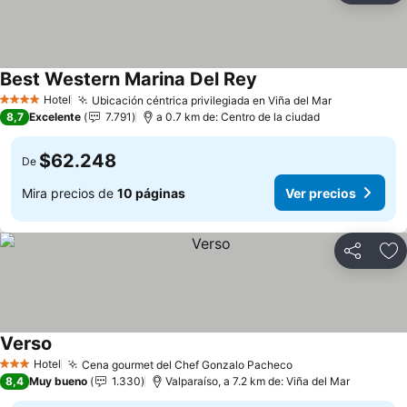
Best Western Marina Del Rey
Hotel
Ubicación céntrica privilegiada en Viña del Mar
4 Estrellas
8,7
Excelente
7.791
a 0.7 km de: Centro de la ciudad
$62.248
De
Mira precios de
10 páginas
Ver precios
Compartir
Ag
Verso
Hotel
Cena gourmet del Chef Gonzalo Pacheco
3 Estrellas
8,4
Muy bueno
1.330
Valparaíso, a 7.2 km de: Viña del Mar