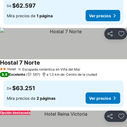
$62.597
De
Mira precios de
1 página
Ver precios
Compartir
Ag
Hostal 7 Norte
Hotel
Escapada romántica en Viña del Mar
2 Estrellas
8,6
Excelente
567
a 1.3 km de: Centro de la ciudad
$63.251
De
Mira precios de
2 páginas
Ver precios
Opción destacada
Compartir
Ag