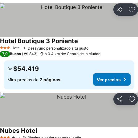
Compartir
Ag
Hotel Boutique 3 Poniente
Hotel
Desayuno personalizado a tu gusto
3 Estrellas
7,9
Bueno
843
a 0.4 km de: Centro de la ciudad
$54.419
De
Mira precios de
2 páginas
Ver precios
Compartir
Ag
Nubes Hotel
Hotel
Piscina exterior y terraza jardín