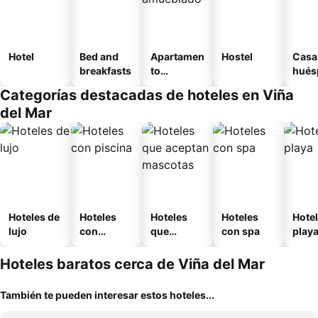
Hotel
Bed and
Apartamen
Hostel
Casa
breakfasts
to
hués
amueblad
Categorías destacadas de hoteles en Viña
o
del Mar
Hoteles de
Hoteles
Hoteles
Hoteles
Hotel
lujo
con
que
con spa
play
piscina
aceptan
mascotas
Hoteles baratos cerca de Viña del Mar
También te pueden interesar estos hoteles...