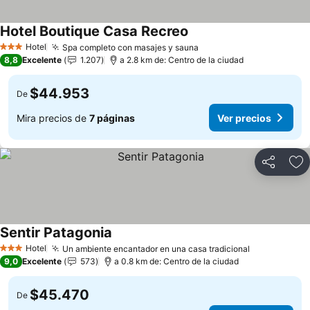
Hotel Boutique Casa Recreo
Hotel
Spa completo con masajes y sauna
3 Estrellas
8,8
Excelente
1.207
a 2.8 km de: Centro de la ciudad
$44.953
De
Mira precios de
7 páginas
Ver precios
Compartir
Ag
Sentir Patagonia
Hotel
Un ambiente encantador en una casa tradicional
3 Estrellas
9,0
Excelente
573
a 0.8 km de: Centro de la ciudad
$45.470
De