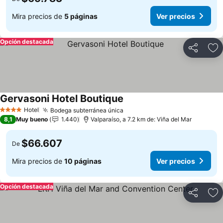
Mira precios de
5 páginas
Ver precios
Opción destacada
Compartir
Ag
Gervasoni Hotel Boutique
Hotel
Bodega subterránea única
4 Estrellas
8,1
Muy bueno
1.440
Valparaíso, a 7.2 km de: Viña del Mar
$66.607
De
Mira precios de
10 páginas
Ver precios
Opción destacada
Compartir
Ag