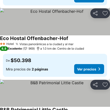
Compartir
Ag
Eco Hostal Offenbacher-Hof
Hotel
Vistas panorámicas a la ciudad y al mar
2 Estrellas
8,8
Excelente
969
a 1.0 km de: Centro de la ciudad
$50.398
De
Mira precios de
2 páginas
Ver precios
Compartir
Ag
B&B Patrimonial Little Castle