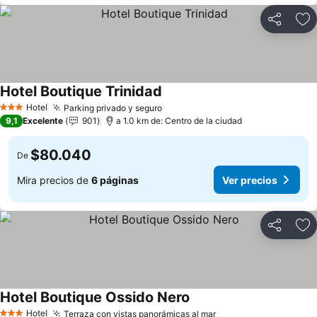
Compartir
Ag
Hotel Boutique Trinidad
Hotel
Parking privado y seguro
3 Estrellas
9,1
Excelente
901
a 1.0 km de: Centro de la ciudad
$80.040
De
Mira precios de
6 páginas
Ver precios
Compartir
Ag
Hotel Boutique Ossido Nero
Hotel
Terraza con vistas panorámicas al mar