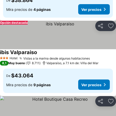
$38.864
De
Mira precios de
4 páginas
Ver precios
Opción destacada
Compartir
Ag
ibis Valparaiso
Hotel
Vistas a la marina desde algunas habitaciones
3 Estrellas
8,1
Muy bueno
8.711
Valparaíso, a 7.1 km de: Viña del Mar
$43.064
De
Mira precios de
9 páginas
Ver precios
Compartir
Ag