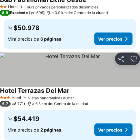
Hotel
Tours privados personalizados disponibles
2 Estrellas
8,9
Excelente
606
a 0.9 km de: Centro de la ciudad
$50.978
De
Mira precios de
6 páginas
Ver precios
Compartir
Ag
Hotel Terrazas Del Mar
Hotel
Vistas panorámicas al mar
3 Estrellas
6,7
771
a 6.5 km de: Centro de la ciudad
$54.419
De
Mira precios de
2 páginas
Ver precios