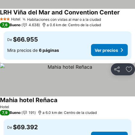
LRH Viña del Mar and Convention Center
Hotel
Habitaciones con vistas al mar o a la ciudad
3 Estrellas
7,6
Bueno
4.638
a 0.6 km de: Centro de la ciudad
$66.955
De
Mira precios de
6 páginas
Ver precios
Compartir
Ag
Mahia hotel Reñaca
Hotel
7,9
Bueno
191
a 6.0 km de: Centro de la ciudad
$69.392
De