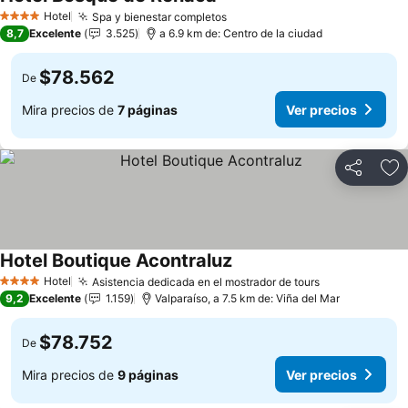
Hotel
Spa y bienestar completos
4 Estrellas
8,7
Excelente
3.525
a 6.9 km de: Centro de la ciudad
$78.562
De
Mira precios de
7 páginas
Ver precios
Compartir
Ag
Hotel Boutique Acontraluz
Hotel
Asistencia dedicada en el mostrador de tours
4 Estrellas
9,2
Excelente
1.159
Valparaíso, a 7.5 km de: Viña del Mar
$78.752
De
Mira precios de
9 páginas
Ver precios