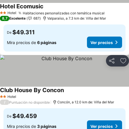
Hotel Ecomusic
Hotel
Habitaciones personalizadas con temática musical
2 Estrellas
8,7
Excelente
687
Valparaíso, a 7.3 km de: Viña del Mar
$49.311
De
Mira precios de
6 páginas
Ver precios
Compartir
Ag
Club House By Concon
Hotel
2 Estrellas
/
Concón, a 12.0 km de: Viña del Mar
Puntuación no disponible
$49.459
De
Mira precios de
3 páginas
Ver precios