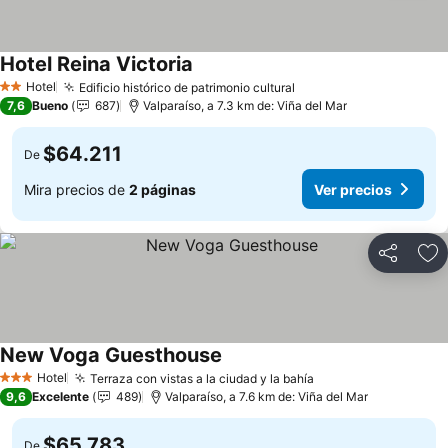
Hotel Reina Victoria
Hotel
Edificio histórico de patrimonio cultural
2 Estrellas
7,6
Bueno
687
Valparaíso, a 7.3 km de: Viña del Mar
$64.211
De
Mira precios de
2 páginas
Ver precios
Compartir
Ag
New Voga Guesthouse
Hotel
Terraza con vistas a la ciudad y la bahía
3 Estrellas
9,6
Excelente
489
Valparaíso, a 7.6 km de: Viña del Mar
$65.783
De