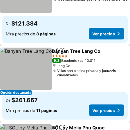
V
$121.384
De
Mira precios de
8 páginas
Ver precios
Banyan Tree Lang Co
Compartir
Agregar a favoritos
Ver 
5 Estrellas
9,8
Excelente
10.811
Lang Co
Villas con piscina privada y jacuzzis
climatizados
Opción destacada
$261.667
De
Mira precios de
11 páginas
Ver precios
SOL by Meliá Phu Quoc