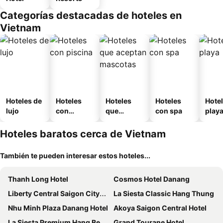
Categorías destacadas de hoteles en
Vietnam
Hoteles de
Hoteles
Hoteles
Hoteles
Hotel
lujo
con
que
con spa
play
piscina
aceptan
mascotas
Hoteles baratos cerca de Vietnam
También te pueden interesar estos hoteles...
Thanh Long Hotel
Cosmos Hotel Danang
Liberty Central Saigon Citypoint Hotel
La Siesta Classic Hang Thung
Nhu Minh Plaza Danang Hotel
Akoya Saigon Central Hotel
La Siesta Premium Hang Be
Grand Tourane Hotel