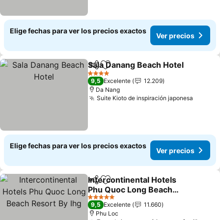
Elige fechas para ver los precios exactos
Ver precios
Sala Danang Beach Hotel
Compartir
Agregar a favoritos
V
4 Estrellas
9,5
Excelente
12.209
Da Nang
Suite Kioto de inspiración japonesa
Ver pre
Elige fechas para ver los precios exactos
Ver precios
Intercontinental Hotels
Compartir
Agregar a favoritos
Phu Quoc Long Beach
Resort By Ihg
Ver precios
5 Estrellas
9,5
Excelente
11.660
Phu Loc