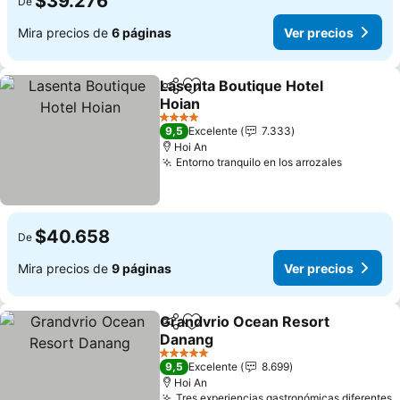
$39.276
De
Mira precios de
6 páginas
Ver precios
Lasenta Boutique Hotel
Compartir
Agregar a favoritos
Hoian
Ver precios
4 Estrellas
9,5
Excelente
7.333
Hoi An
Entorno tranquilo en los arrozales
Ver prec
$40.658
De
Mira precios de
9 páginas
Ver precios
Grandvrio Ocean Resort
Compartir
Agregar a favoritos
Danang
Ver precios
5 Estrellas
9,5
Excelente
8.699
Hoi An
Tres experiencias gastronómicas diferentes