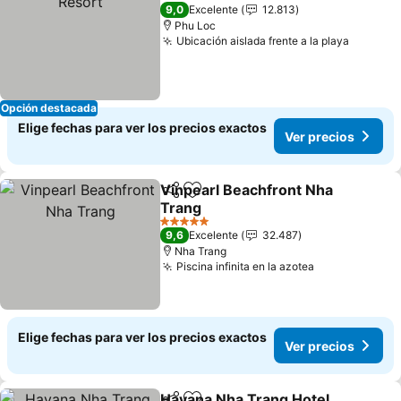
5 Estrellas
9,0
Excelente
12.813
Phu Loc
Ubicación aislada frente a la playa
Ver pre
Opción destacada
Elige fechas para ver los precios exactos
Ver precios
Vinpearl Beachfront Nha
Compartir
Agregar a favoritos
Trang
Ver precios
5 Estrellas
9,6
Excelente
32.487
Nha Trang
Piscina infinita en la azotea
Ver precios
Elige fechas para ver los precios exactos
Ver precios
Havana Nha Trang Hotel