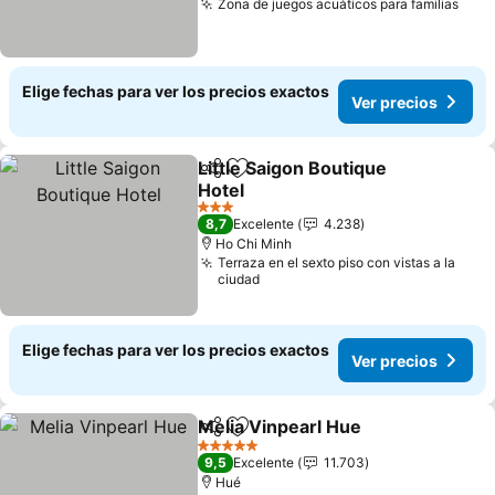
Zona de juegos acuáticos para familias
Ver 
Elige fechas para ver los precios exactos
Ver precios
Little Saigon Boutique
Compartir
Agregar a favoritos
Hotel
Ver precios
3 Estrellas
8,7
Excelente
4.238
Ho Chi Minh
Terraza en el sexto piso con vistas a la
ciudad
Elige fechas para ver los precios exactos
Ver precios
Melia Vinpearl Hue
Compartir
Agregar a favoritos
Ver pre
5 Estrellas
9,5
Excelente
11.703
Hué