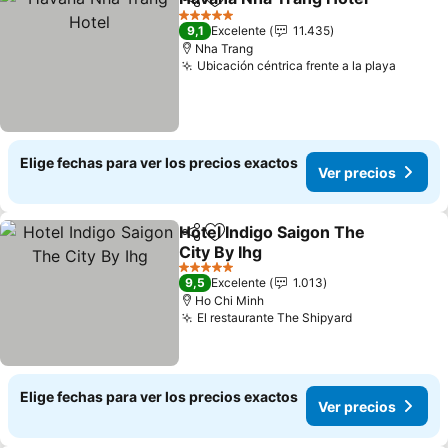
Compartir
Agregar a favoritos
Ve
5 Estrellas
9,1
Excelente
11.435
Nha Trang
Ubicación céntrica frente a la playa
Ver pr
Elige fechas para ver los precios exactos
Ver precios
Hotel Indigo Saigon The
Compartir
Agregar a favoritos
City By Ihg
Ver precios
5 Estrellas
9,5
Excelente
1.013
Ho Chi Minh
El restaurante The Shipyard
Ver precios
Elige fechas para ver los precios exactos
Ver precios