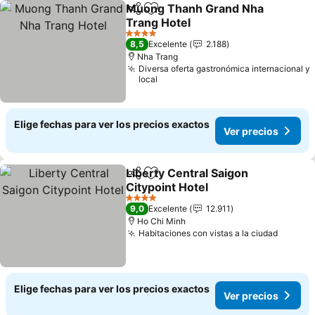
Muong Thanh Grand Nha
Compartir
Agregar a favoritos
Trang Hotel
Ver precios
4 Estrellas
8,5
Excelente
2.188
Nha Trang
Diversa oferta gastronómica internacional y
local
Elige fechas para ver los precios exactos
Ver precios
Liberty Central Saigon
Compartir
Agregar a favoritos
Citypoint Hotel
Ver precios
4 Estrellas
9,0
Excelente
12.911
Ho Chi Minh
Habitaciones con vistas a la ciudad
Ver pr
Elige fechas para ver los precios exactos
Ver precios