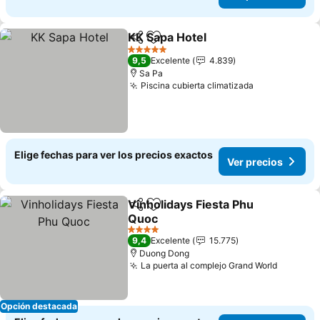
KK Sapa Hotel
Compartir
Agregar a favoritos
Ver precios
5 Estrellas
9,5
Excelente
4.839
Sa Pa
Piscina cubierta climatizada
Ver precios
Elige fechas para ver los precios exactos
Ver precios
Vinholidays Fiesta Phu
Compartir
Agregar a favoritos
Quoc
Ver precios
4 Estrellas
9,4
Excelente
15.775
Duong Dong
La puerta al complejo Grand World
Ver pre
Opción destacada