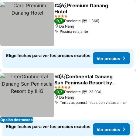
Caro Premium Danang
Compartir
Agregar a favoritos
Hotel
Ver precios
4 Estrellas
9,7
Excelente
1.366
Da Nang
Piscina relajante
Ver precios
Elige fechas para ver los precios exactos
Ver precios
InterContinental Danang
Compartir
Agregar a favoritos
Sun Peninsula Resort by
IHG
Ver precios
5 Estrellas
9,7
Excelente
23.930
Da Nang
Terrazas panorámicas con vistas al mar
Ver
Opción destacada
Elige fechas para ver los precios exactos
Ver precios