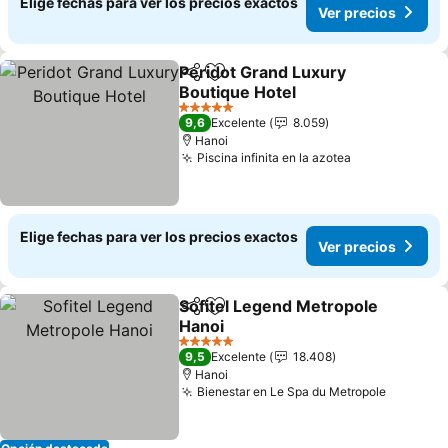
Elige fechas para ver los precios exactos
Ver precios
Peridot Grand Luxury
Compartir
Agregar a favoritos
Boutique Hotel
Ver precios
5 Estrellas
9,6
Excelente
8.059
Hanoi
Piscina infinita en la azotea
Ver precios
Elige fechas para ver los precios exactos
Ver precios
Sofitel Legend Metropole
Compartir
Agregar a favoritos
Hanoi
Ver precios
5 Estrellas
9,5
Excelente
18.408
Hanoi
Bienestar en Le Spa du Metropole
Ver prec