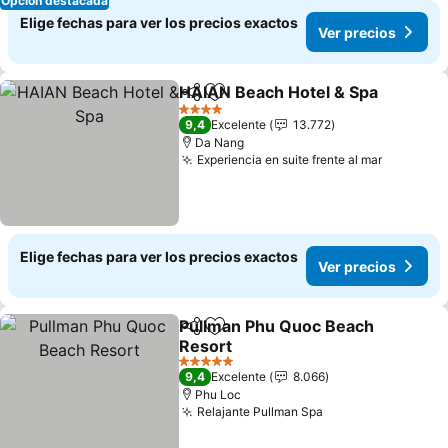
Opción destacada
Elige fechas para ver los precios exactos
Ver precios
HAIAN Beach Hotel & Spa
Compartir
Agregar a favoritos
4 Estrellas
9,4
Excelente
13.772
Da Nang
Experiencia en suite frente al mar
Ver prec
Elige fechas para ver los precios exactos
Ver precios
Pullman Phu Quoc Beach
Compartir
Agregar a favoritos
Resort
Ver precios
5 Estrellas
9,4
Excelente
8.066
Phu Loc
Relajante Pullman Spa
Ver precios