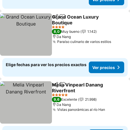
Grand Ocean Luxury
Compartir
Agregar a favoritos
Boutique
Ver precios
4 Estrellas
8,0
Muy bueno
1.142
Da Nang
Paraíso culinario de varios estilos
Ver prec
Elige fechas para ver los precios exactos
Ver precios
Melia Vinpearl Danang
Compartir
Agregar a favoritos
Riverfront
Ver precios
5 Estrellas
9,6
Excelente
21.998
Da Nang
Vistas panorámicas al río Han
Ver precios