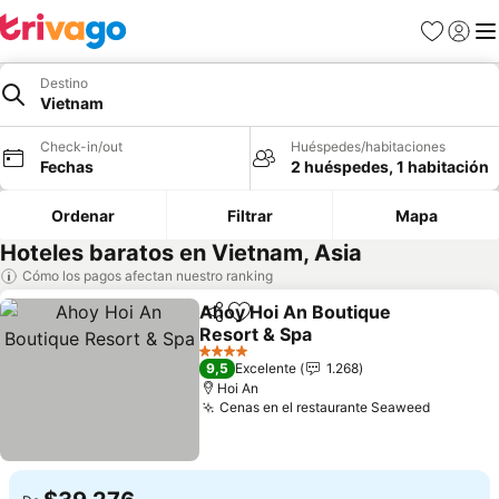
Favoritos
Iniciar 
Me
Destino
Vietnam
Check-in/out
Huéspedes/habitaciones
Fechas
2 huéspedes, 1 habitación
Ordenar
Filtrar
Mapa
Hoteles baratos en Vietnam, Asia
Cómo los pagos afectan nuestro ranking
Ahoy Hoi An Boutique
Compartir
Agregar a favoritos
Resort & Spa
Ver precios
4 Estrellas
9,5
Excelente
1.268
Hoi An
Cenas en el restaurante Seaweed
Ver prec