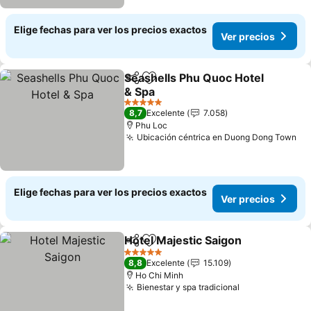
Elige fechas para ver los precios exactos
Ver precios
Seashells Phu Quoc Hotel
Compartir
Agregar a favoritos
& Spa
Ver precios
5 Estrellas
8,7
Excelente
7.058
Phu Loc
Ubicación céntrica en Duong Dong Town
Ve
Elige fechas para ver los precios exactos
Ver precios
Hotel Majestic Saigon
Compartir
Agregar a favoritos
Ver 
5 Estrellas
8,8
Excelente
15.109
Ho Chi Minh
Bienestar y spa tradicional
Ver precios