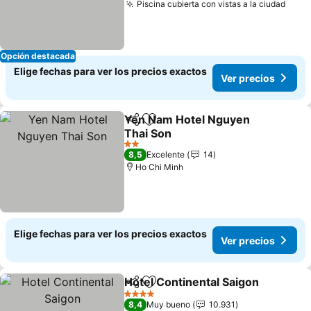
Piscina cubierta con vistas a la ciudad
Ver 
Opción destacada
Elige fechas para ver los precios exactos
Ver precios
Yen Nam Hotel Nguyen
Compartir
Agregar a favoritos
Thai Son
Ver precios
2 Estrellas
8,5
Excelente
14
Ho Chi Minh
Elige fechas para ver los precios exactos
Ver precios
Hotel Continental Saigon
Compartir
Agregar a favoritos
V
4 Estrellas
8,4
Muy bueno
10.931