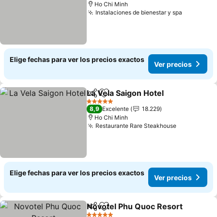
Ho Chi Minh
Instalaciones de bienestar y spa
Ver preci
Elige fechas para ver los precios exactos
Ver precios
La Vela Saigon Hotel
Compartir
Agregar a favoritos
Ver p
5 Estrellas
8,9
Excelente
18.229
Ho Chi Minh
Restaurante Rare Steakhouse
Ver precio
Elige fechas para ver los precios exactos
Ver precios
Novotel Phu Quoc Resort
Compartir
Agregar a favoritos