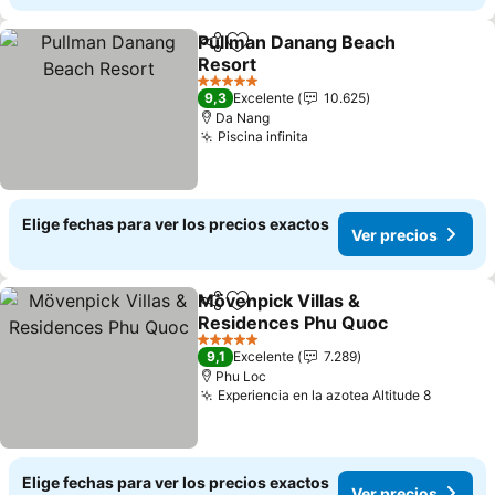
Pullman Danang Beach
Compartir
Agregar a favoritos
Resort
Ver precios
5 Estrellas
9,3
Excelente
10.625
Da Nang
Piscina infinita
Ver precios
Elige fechas para ver los precios exactos
Ver precios
Mövenpick Villas &
Compartir
Agregar a favoritos
Residences Phu Quoc
Ver precios
5 Estrellas
9,1
Excelente
7.289
Phu Loc
Experiencia en la azotea Altitude 8
Ver pre
Elige fechas para ver los precios exactos
Ver precios