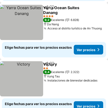
Yarra Ocean Suites
Compartir
Agregar a favoritos
Danang
Ver precios
4 Estrellas
9,2
Excelente
6.828
Da Nang
Acceso al distrito turístico de An Thuong
Ver
Elige fechas para ver los precios exactos
Ver precios
Victory
Compartir
Agregar a favoritos
Ver precios
2 Estrellas
9,4
Excelente
2.322
Vung Tau
Instalaciones de bienestar dedicadas
Ver p
Elige fechas para ver los precios exactos
Ver precios