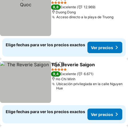
Compartir
Agregar a favoritos
Ver
5 Estrellas
8,8
Excelente
12.969
Duong Dong
Acceso directo a la playa de Truong
Ver pr
Elige fechas para ver los precios exactos
Ver precios
The Reverie Saigon
Compartir
Agregar a favoritos
Ver pr
5 Estrellas
9,4
Excelente
6.671
Ho Chi Minh
Ubicación privilegiada en la calle Nguyen
Hue
Elige fechas para ver los precios exactos
Ver precios