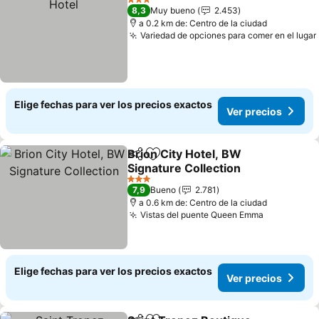
3 Estrellas
8,3
Muy bueno
2.453
a 0.2 km de: Centro de la ciudad
Variedad de opciones para comer en el lugar
Elige fechas para ver los precios exactos
Ver precios
Brion City Hotel, BW
Compartir
Agregar a favoritos
Signature Collection
Ver precios
3 Estrellas
7,9
Bueno
2.781
a 0.6 km de: Centro de la ciudad
Vistas del puente Queen Emma
Ver precio
Elige fechas para ver los precios exactos
Ver precios