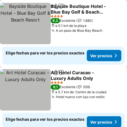
Bayside Boutique Hotel -
Compartir
Agregar a favoritos
Blue Bay Golf & Beach
Resort
Ver precios
4 Estrellas
9,2
Excelente
1.680
a 0.1 km de la playa
A un paso de Blue Bay Beach
Ver precios
Elige fechas para ver los precios exactos
Ver precios
Art Hotel Curacao -
Compartir
Agregar a favoritos
Luxury Adults Only
Ver precios
4 Estrellas
9,1
Excelente
559
a 0.7 km de: Centro de la ciudad
Hotel nuevo con lujo con estilo
Ver precio
Elige fechas para ver los precios exactos
Ver precios