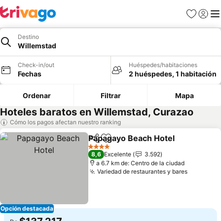
Favoritos
Iniciar 
Me
Destino
Willemstad
Check-in/out
Huéspedes/habitaciones
Fechas
2 huéspedes, 1 habitación
Ordenar
Filtrar
Mapa
Hoteles baratos en Willemstad, Curazao
Cómo los pagos afectan nuestro ranking
Papagayo Beach Hotel
Compartir
Agregar a favoritos
Ver
4 Estrellas
8,6
Excelente
3.592
a 6.7 km de: Centro de la ciudad
Variedad de restaurantes y bares
Ver prec
Opción destacada