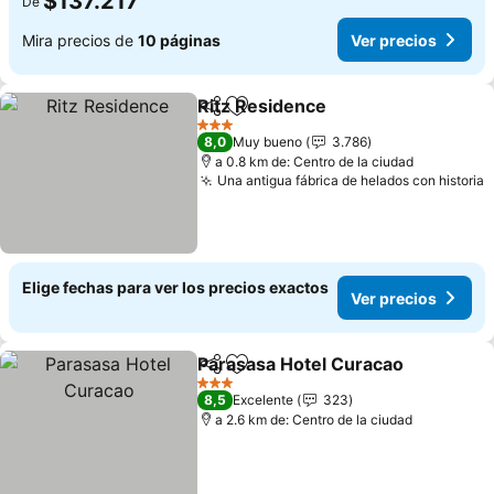
$137.217
De
Mira precios de
10 páginas
Ver precios
Ritz Residence
Compartir
Agregar a favoritos
Ver precios
3 Estrellas
8,0
Muy bueno
3.786
a 0.8 km de: Centro de la ciudad
Una antigua fábrica de helados con historia
V
Elige fechas para ver los precios exactos
Ver precios
Parasasa Hotel Curacao
Compartir
Agregar a favoritos
Ve
3 Estrellas
8,5
Excelente
323
a 2.6 km de: Centro de la ciudad