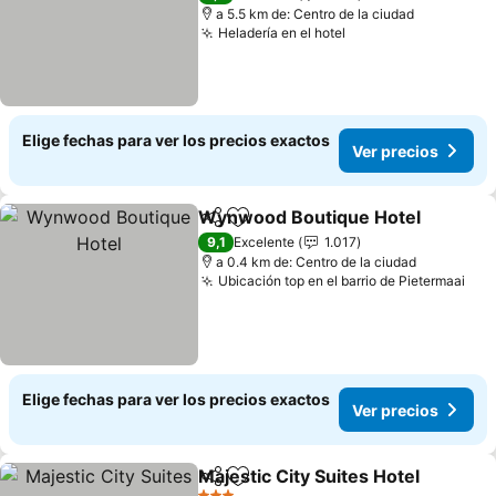
a 5.5 km de: Centro de la ciudad
Heladería en el hotel
Ver precios
Elige fechas para ver los precios exactos
Ver precios
Wynwood Boutique Hotel
Compartir
Agregar a favoritos
9,1
Excelente
1.017
a 0.4 km de: Centro de la ciudad
Ubicación top en el barrio de Pietermaai
Ver
Elige fechas para ver los precios exactos
Ver precios
Majestic City Suites Hotel
Compartir
Agregar a favoritos