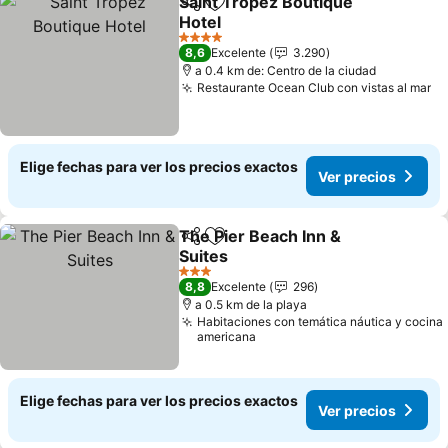
Saint Tropez Boutique
Compartir
Agregar a favoritos
Hotel
Ver precios
4 Estrellas
8,6
Excelente
3.290
a 0.4 km de: Centro de la ciudad
Restaurante Ocean Club con vistas al mar
Ve
Elige fechas para ver los precios exactos
Ver precios
The Pier Beach Inn &
Compartir
Agregar a favoritos
Suites
Ver precios
3 Estrellas
8,8
Excelente
296
a 0.5 km de la playa
Habitaciones con temática náutica y cocina
americana
Elige fechas para ver los precios exactos
Ver precios