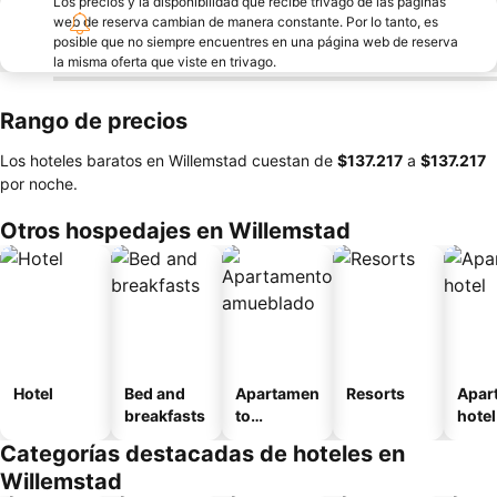
Los precios y la disponibilidad que recibe trivago de las páginas
web de reserva cambian de manera constante. Por lo tanto, es
posible que no siempre encuentres en una página web de reserva
la misma oferta que viste en trivago.
Rango de precios
Los hoteles baratos en Willemstad cuestan de
‎$137.217
a
‎$137.217
por noche.
Otros hospedajes en Willemstad
Hotel
Bed and
Apartamen
Resorts
Apar
breakfasts
to
hotel
amueblad
Categorías destacadas de hoteles en
o
Willemstad