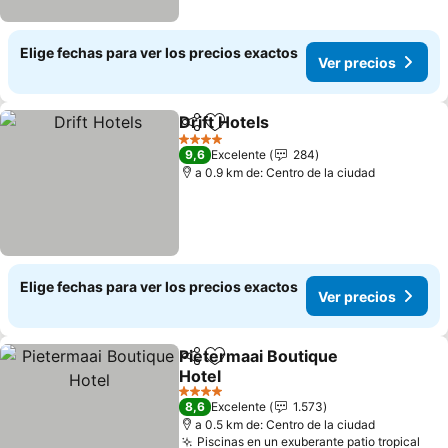
Elige fechas para ver los precios exactos
Ver precios
Drift Hotels
Compartir
Agregar a favoritos
Ver precios
4 Estrellas
9,6
Excelente
284
a 0.9 km de: Centro de la ciudad
Elige fechas para ver los precios exactos
Ver precios
Pietermaai Boutique
Compartir
Agregar a favoritos
Hotel
Ver precios
4 Estrellas
8,6
Excelente
1.573
a 0.5 km de: Centro de la ciudad
Piscinas en un exuberante patio tropical
Ver