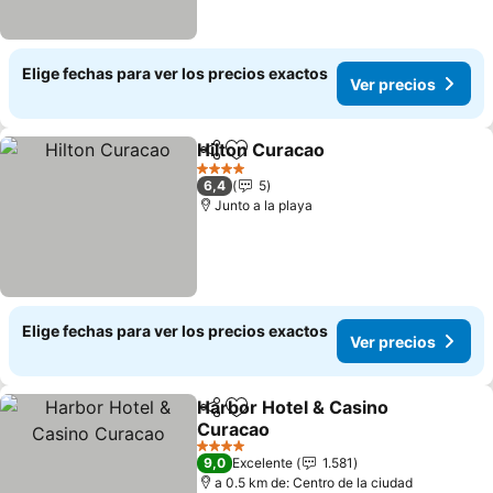
Elige fechas para ver los precios exactos
Ver precios
Hilton Curacao
Compartir
Agregar a favoritos
Ver precios
4 Estrellas
6,4
5
Junto a la playa
Elige fechas para ver los precios exactos
Ver precios
Harbor Hotel & Casino
Compartir
Agregar a favoritos
Curacao
Ver precios
4 Estrellas
9,0
Excelente
1.581
a 0.5 km de: Centro de la ciudad