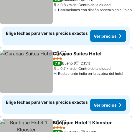
a 0.8 km de: Centro de la ciudad
Habitaciones con diseño bohemio chic único
Elige fechas para ver los precios exactos
Ver precios
Curacao Suites Hotel
Compartir
Agregar a favoritos
Ver p
3 Estrellas
7,9
Bueno
2.151
a 0.7 km de: Centro de la ciudad
Restaurante indio en la azotea del hotel
Ver
Elige fechas para ver los precios exactos
Ver precios
Boutique Hotel 't Klooster
Compartir
Agregar a favoritos
4 Estrellas