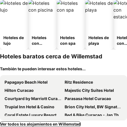
Hoteles de
Hoteles
Hoteles
Hoteles de
Hote
lujo
con
con spa
playa
con
piscina
esta
mien
Hoteles baratos cerca de Willemstad
También te pueden interesar estos hoteles...
Papagayo Beach Hotel
Ritz Residence
Hilton Curacao
Majestic City Suites Hotel
Courtyard by Marriott Curacao
Parasasa Hotel Curacao
Trupial Inn Hotel & Casino
Brion City Hotel, BW Signature Collection
Coral Estate Luxury Resort
Bed & Bike Curacao - Jan Thiel
Quint's Travelers Inn
Elements Hotel & Shops Curaçao
Ver todos los alojamientos en Willemstad