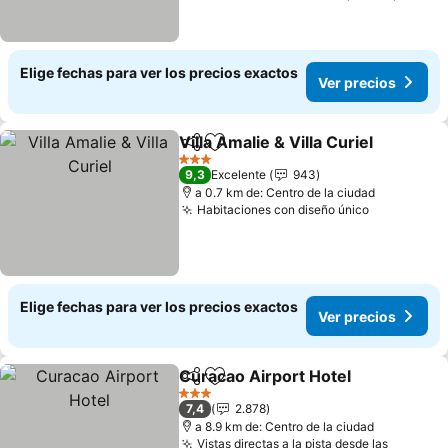
Elige fechas para ver los precios exactos
Ver precios
Villa Amalie & Villa Curiel
Compartir
Agregar a favoritos
V
3 Estrellas
9,3
Excelente
943
a 0.7 km de: Centro de la ciudad
Habitaciones con diseño único
Ver precio
Elige fechas para ver los precios exactos
Ver precios
Curacao Airport Hotel
Compartir
Agregar a favoritos
Ver 
3 Estrellas
7,4
2.878
a 8.9 km de: Centro de la ciudad
Vistas directas a la pista desde las