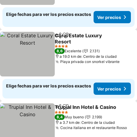
Elige fechas para ver los precios exactos
Ver precios
Coral Estate Luxury
Compartir
Agregar a favoritos
Resort
Ver precios
4 Estrellas
8,6
Excelente
2.131
a 19.0 km de: Centro de la ciudad
Playa privada con snorkel vibrante
Ver pre
Elige fechas para ver los precios exactos
Ver precios
Trupial Inn Hotel & Casino
Compartir
Agregar a favoritos
4 Estrellas
8,4
Muy bueno
2.199
a 3.7 km de: Centro de la ciudad
Cocina italiana en el restaurante Rosso
Ver 