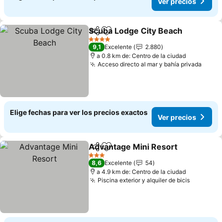
Ver precios
Scuba Lodge City Beach
Compartir
Agregar a favoritos
Ve
4 Estrellas
9,1
Excelente
2.880
a 0.8 km de: Centro de la ciudad
Acceso directo al mar y bahía privada
Ver p
Elige fechas para ver los precios exactos
Ver precios
Advantage Mini Resort
Compartir
Agregar a favoritos
Ver
3 Estrellas
8,6
Excelente
54
a 4.9 km de: Centro de la ciudad
Piscina exterior y alquiler de bicis
Ver prec