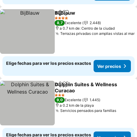
BijBlauw
Compartir
Agregar a favoritos
Ver precios
4 Estrellas
8,7
Excelente
2.448
a 0.7 km de: Centro de la ciudad
Terrazas privadas con amplias vistas al mar
V
Elige fechas para ver los precios exactos
Ver precios
Dolphin Suites & Wellness
Compartir
Agregar a favoritos
Curacao
Ver precios
3 Estrellas
9,0
Excelente
1.445
a 0.2 km de la playa
Servicios pensados para familias
Ver prec
Elige fechas para ver los precios exactos