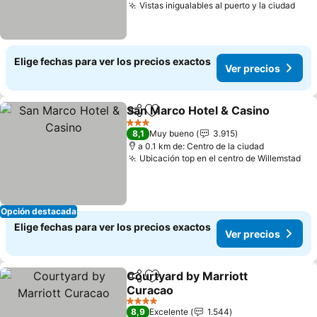
Vistas inigualables al puerto y la ciudad
Ver 
Elige fechas para ver los precios exactos
Ver precios
San Marco Hotel & Casino
Compartir
Agregar a favoritos
3 Estrellas
8,1
Muy bueno
3.915
a 0.1 km de: Centro de la ciudad
Ubicación top en el centro de Willemstad
Ver
Opción destacada
Elige fechas para ver los precios exactos
Ver precios
Courtyard by Marriott
Compartir
Agregar a favoritos
Curacao
Ver precios
4 Estrellas
8,9
Excelente
1.544