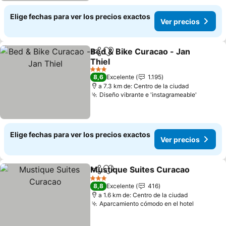
Elige fechas para ver los precios exactos
Ver precios
Bed & Bike Curacao - Jan
Compartir
Agregar a favoritos
Thiel
Ver precios
3 Estrellas
8,6
Excelente
1.195
a 7.3 km de: Centro de la ciudad
Diseño vibrante e 'instagrameable'
Ver pre
Elige fechas para ver los precios exactos
Ver precios
Mustique Suites Curacao
Compartir
Agregar a favoritos
V
3 Estrellas
8,8
Excelente
416
a 1.6 km de: Centro de la ciudad
Aparcamiento cómodo en el hotel
Ver prec