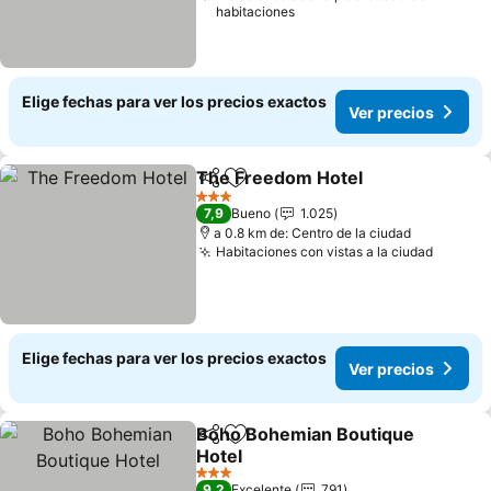
habitaciones
Elige fechas para ver los precios exactos
Ver precios
The Freedom Hotel
Compartir
Agregar a favoritos
Ver pr
3 Estrellas
7,9
Bueno
1.025
a 0.8 km de: Centro de la ciudad
Habitaciones con vistas a la ciudad
Ver pr
Elige fechas para ver los precios exactos
Ver precios
Boho Bohemian Boutique
Compartir
Agregar a favoritos
Hotel
Ver precios
3 Estrellas
9,2
Excelente
791