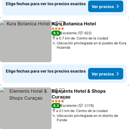
Elige fechas para ver los precios exactos
Ver precios
Kura Botanica Hotel
Compartir
Agregar a favoritos
Ver pr
4 Estrellas
9,5
Excelente
622
a 0.7 km de: Centro de la ciudad
Ubicación privilegiada en el pueblo de Kura
Hulanda
Elige fechas para ver los precios exactos
Ver precios
Elements Hotel & Shops
Compartir
Agregar a favoritos
Curaçao
Ver precios
4 Estrellas
8,5
Excelente
2.176
a 0.1 km de: Centro de la ciudad
Ubicación privilegiada en el distrito de
Punda