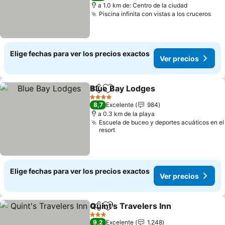
a 1.0 km de: Centro de la ciudad
Piscina infinita con vistas a los cruceros
Ver
Elige fechas para ver los precios exactos
Ver precios
Blue Bay Lodges
Compartir
Agregar a favoritos
Ver preci
4 Estrellas
8,7
Excelente
984
a 0.3 km de la playa
Escuela de buceo y deportes acuáticos en el
resort
Elige fechas para ver los precios exactos
Ver precios
Quint's Travelers Inn
Compartir
Agregar a favoritos
Ver p
3 Estrellas
9,2
Excelente
1.248