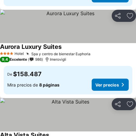
Compartir
Ag
Aurora Luxury Suites
Hotel
Spa y centro de bienestar Euphoria
4 Estrellas
9,4
Excelente
986
Imerovigli
$158.487
De
Mira precios de
8 páginas
Ver precios
Compartir
Ag
Alta Vista Suites