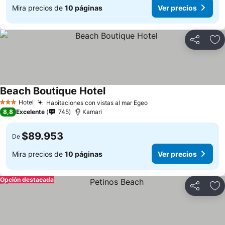
Mira precios de
10 páginas
Ver precios
Compartir
Ag
Beach Boutique Hotel
Hotel
Habitaciones con vistas al mar Egeo
3 Estrellas
8,8
Excelente
745
Kamari
$89.953
De
Mira precios de
10 páginas
Ver precios
Opción destacada
Compartir
Ag