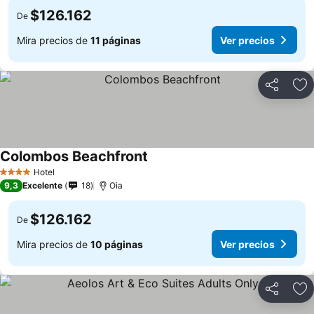
$126.162
De
Mira precios de
11 páginas
Ver precios
Compartir
Ag
Colombos Beachfront
Hotel
4 Estrellas
9,3
Excelente
18
Oia
$126.162
De
Mira precios de
10 páginas
Ver precios
Compartir
Ag