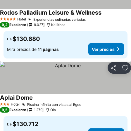
Rodos Palladium Leisure & Wellness
Hotel
Experiencias culinarias variadas
5 Estrellas
9,2
Excelente
9.027
Kallithea
$130.680
De
Mira precios de
11 páginas
Ver precios
Compartir
Ag
Aplai Dome
Hotel
Piscina infinita con vistas al Egeo
3 Estrellas
9,5
Excelente
1.279
Oia
$130.712
De