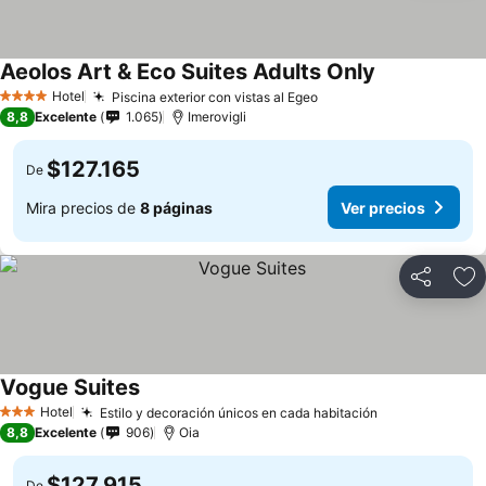
Aeolos Art & Eco Suites Adults Only
Hotel
Piscina exterior con vistas al Egeo
4 Estrellas
8,8
Excelente
1.065
Imerovigli
$127.165
De
Mira precios de
8 páginas
Ver precios
Compartir
Ag
Vogue Suites
Hotel
Estilo y decoración únicos en cada habitación
3 Estrellas
8,8
Excelente
906
Oia
$127.915
De