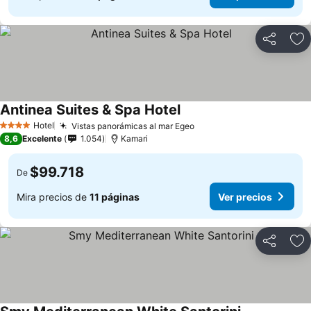
Compartir
Ag
Antinea Suites & Spa Hotel
Hotel
Vistas panorámicas al mar Egeo
4 Estrellas
8,6
Excelente
1.054
Kamari
$99.718
De
Mira precios de
11 páginas
Ver precios
Compartir
Ag