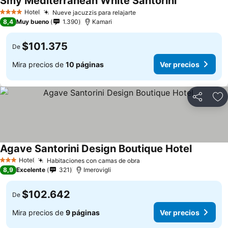
Smy Mediterranean White Santorini
Hotel
Nueve jacuzzis para relajarte
4 Estrellas
8,4
Muy bueno
1.390
Kamari
$101.375
De
Mira precios de
10 páginas
Ver precios
Compartir
Ag
Agave Santorini Design Boutique Hotel
Hotel
Habitaciones con camas de obra
3 Estrellas
8,9
Excelente
321
Imerovigli
$102.642
De
Mira precios de
9 páginas
Ver precios