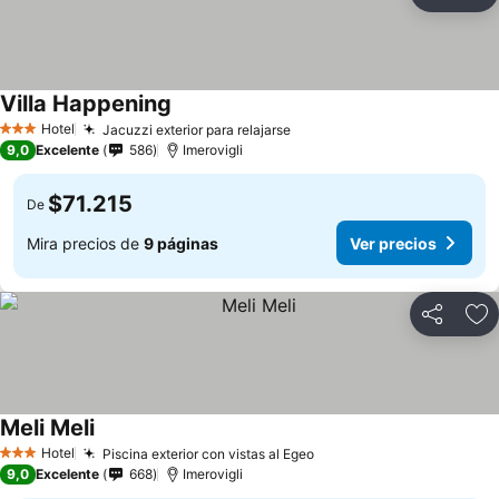
Compartir
Ag
Villa Happening
Hotel
Jacuzzi exterior para relajarse
3 Estrellas
9,0
Excelente
586
Imerovigli
$71.215
De
Mira precios de
9 páginas
Ver precios
Compartir
Ag
Meli Meli
Hotel
Piscina exterior con vistas al Egeo
3 Estrellas
9,0
Excelente
668
Imerovigli