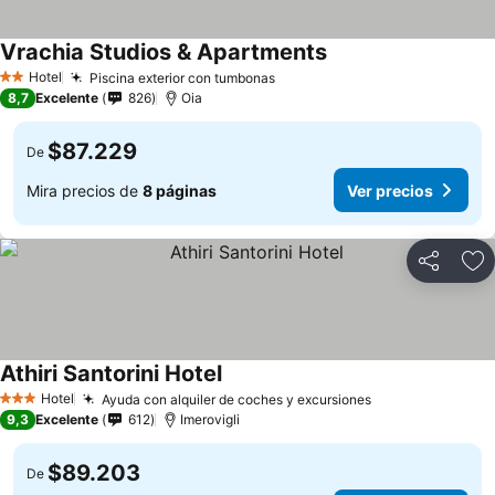
Vrachia Studios & Apartments
Hotel
Piscina exterior con tumbonas
2 Estrellas
8,7
Excelente
826
Oia
$87.229
De
Mira precios de
8 páginas
Ver precios
Compartir
Ag
Athiri Santorini Hotel
Hotel
Ayuda con alquiler de coches y excursiones
3 Estrellas
9,3
Excelente
612
Imerovigli
$89.203
De