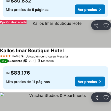
$80.832
De
Mira precios de
9 páginas
Ver precios
Opción destacada
Compartir
Ag
Kallos Imar Boutique Hotel
Hotel
Ubicación céntrica en Mesariá
4 Estrellas
9,7
Excelente
703
Messaria
$83.176
De
Mira precios de
11 páginas
Ver precios
Compartir
Ag