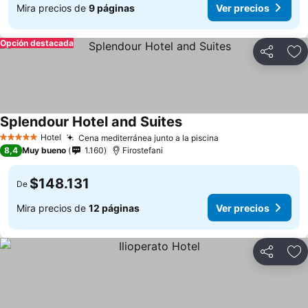
Mira precios de
9 páginas
Ver precios
Opción destacada
Compartir
Ag
Splendour Hotel and Suites
Hotel
Cena mediterránea junto a la piscina
5 Estrellas
8,4
Muy bueno
1.160
Firostefani
$148.131
De
Mira precios de
12 páginas
Ver precios
Compartir
Ag