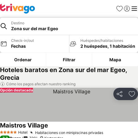
Favoritos
Iniciar 
Me
Destino
Zona sur del mar Egeo
Check-in/out
Huéspedes/habitaciones
Fechas
2 huéspedes, 1 habitación
Ordenar
Filtrar
Mapa
Hoteles baratos en Zona sur del mar Egeo,
Grecia
Cómo los pagos afectan nuestro ranking
Opción destacada
Compartir
Ag
Maistros Village
Hotel
Habitaciones con minipiscinas privadas
5 Estrellas