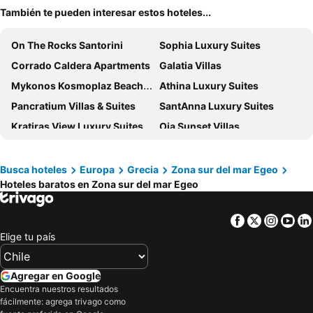
También te pueden interesar estos hoteles...
On The Rocks Santorini
Sophia Luxury Suites
Corrado Caldera Apartments
Galatia Villas
Mykonos Kosmoplaz Beach Resort Hotel
Athina Luxury Suites
Pancratium Villas & Suites
SantAnna Luxury Suites
Kratiras View Luxury Suites
Oia Sunset Villas
Armeni Village Rooms & Suites
Amyth of Mykonos Agios Stefanos
Paradise Beach Resort
Astir Thira Hotel
Busca hoteles
Europa
Grecia
Zona sur del mar Egeo
Hoteles baratos en Zona sur del mar Egeo
La Maltese Estate
Albatros Club Mykonos
Afroessa Hotel
Mykonos Bay Resort & Villas
Facebook
Twitter
Insta
Yo
Aperanto Suites
Hotel Santorini
Elige tu país
Villa Manos
Vencia Boutique Hotel
Petasos Chic Hotel
Remezzo Villas
Agregar en Google
Olvos Luxury Suites Mykonos
Ilio Maris
Encuentra nuestros resultados
fácilmente: agrega trivago como
Ubud Mykonos
Parian Lithos Residence