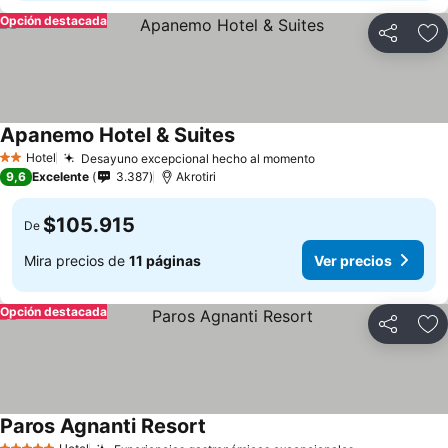
Opción destacada
Compartir
Ag
Apanemo Hotel & Suites
Hotel
Desayuno excepcional hecho al momento
2 Estrellas
9,6
Excelente
3.387
Akrotiri
$105.915
De
Mira precios de
11 páginas
Ver precios
Opción destacada
Compartir
Ag
Paros Agnanti Resort