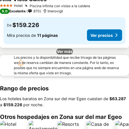
Hotel
Piscina infinita con vistas a la caldera
4 Estrellas
9,0
Excelente
870
Imerovigli
$159.226
De
Mira precios de
11 páginas
Ver precios
Ver más
Los precios y la disponibilidad que recibe trivago de las páginas
web de reserva cambian de manera constante. Por lo tanto, es
posible que no siempre encuentres en una página web de reserva
la misma oferta que viste en trivago.
Rango de precios
Los hoteles baratos en Zona sur del mar Egeo cuestan de
‎$63.287
a
‎$159.226
por noche.
Otros hospedajes en Zona sur del mar Egeo