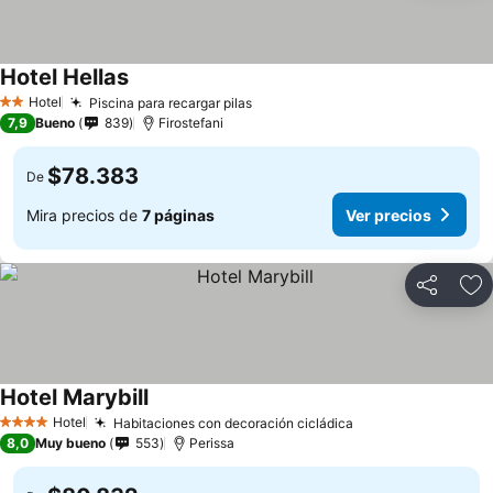
Hotel Hellas
Hotel
Piscina para recargar pilas
2 Estrellas
7,9
Bueno
839
Firostefani
$78.383
De
Mira precios de
7 páginas
Ver precios
Compartir
Ag
Hotel Marybill
Hotel
Habitaciones con decoración cicládica
4 Estrellas
8,0
Muy bueno
553
Perissa