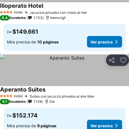
Ilioperato Hotel
Hotel
Jacuzzis privados con vistas al mar
4 Estrellas
9,4
Excelente
1.733
Imerovigli
$149.661
De
Mira precios de
10 páginas
Ver precios
Compartir
Ag
Aperanto Suites
Hotel
Suites con jacuzzis privados al aire libre
4 Estrellas
9,1
Excelente
1.139
Oia
$152.174
De
Mira precios de
9 páginas
Ver precios