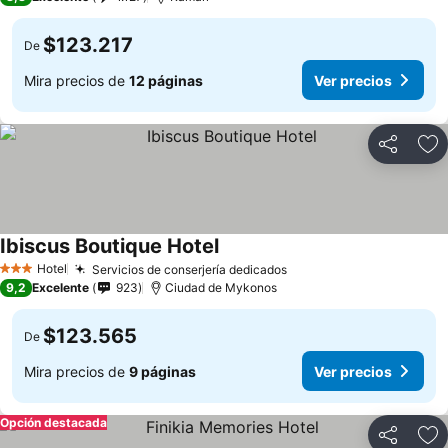
$123.217
De
Mira precios de
12 páginas
Ver precios
Compartir
Ag
Ibiscus Boutique Hotel
Hotel
Servicios de conserjería dedicados
3 Estrellas
9,2
Excelente
923
Ciudad de Mykonos
$123.565
De
Mira precios de
9 páginas
Ver precios
Opción destacada
Compartir
Ag