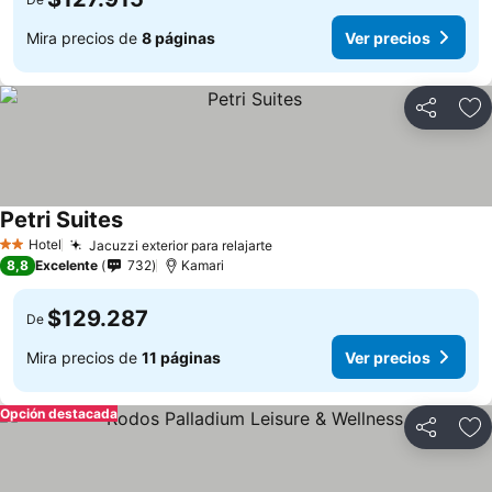
Mira precios de
8 páginas
Ver precios
Compartir
Ag
Petri Suites
Hotel
Jacuzzi exterior para relajarte
2 Estrellas
8,8
Excelente
732
Kamari
$129.287
De
Mira precios de
11 páginas
Ver precios
Opción destacada
Compartir
Ag