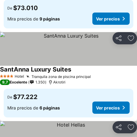
$73.010
De
Mira precios de
9 páginas
Ver precios
Compartir
Ag
SantAnna Luxury Suites
Hotel
Tranquila zona de piscina principal
4 Estrellas
9,7
Excelente
1.350
Akrotiri
$77.222
De
Mira precios de
6 páginas
Ver precios
Compartir
Ag