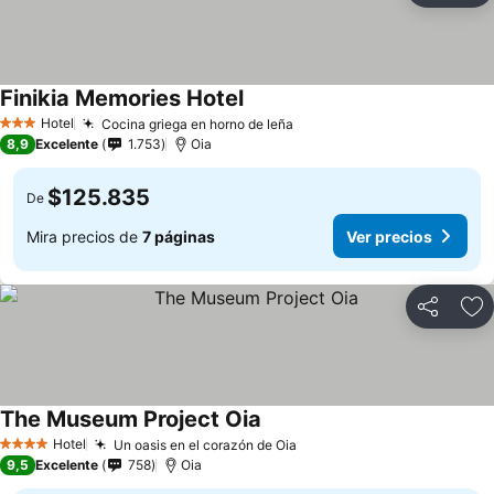
Finikia Memories Hotel
Hotel
Cocina griega en horno de leña
3 Estrellas
8,9
Excelente
1.753
Oia
$125.835
De
Mira precios de
7 páginas
Ver precios
Compartir
Ag
The Museum Project Oia
Hotel
Un oasis en el corazón de Oia
4 Estrellas
9,5
Excelente
758
Oia