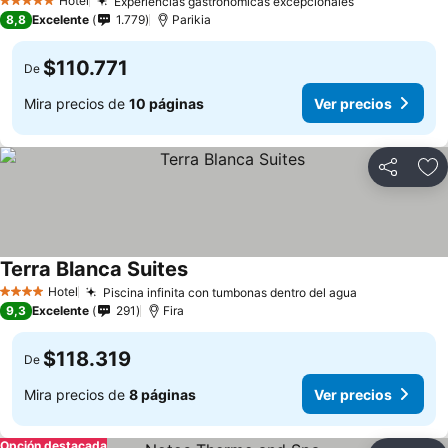
Hotel
Experiencias gastronómicas excepcionales
5 Estrellas
8,8
Excelente
1.779
Parikia
$110.771
De
Mira precios de
10 páginas
Ver precios
Compartir
Ag
Terra Blanca Suites
Hotel
Piscina infinita con tumbonas dentro del agua
4 Estrellas
9,3
Excelente
291
Fira
$118.319
De
Mira precios de
8 páginas
Ver precios
Opción destacada