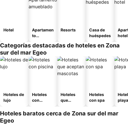
Hotel
Apartamen
Resorts
Casa de
Apar
to
huéspedes
hotel
amueblad
Categorías destacadas de hoteles en Zona
o
sur del mar Egeo
Hoteles de
Hoteles
Hoteles
Hoteles
Hotel
lujo
con
que
con spa
play
piscina
aceptan
mascotas
Hoteles baratos cerca de Zona sur del mar
Egeo