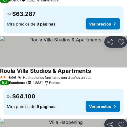
7,7
Bueno
720
Karterados
$63.287
De
Mira precios de
9 páginas
Ver precios
Compartir
Ag
Roula Villa Studios & Apartments
Hotel
Habitaciones familiares con diseños únicos
2 Estrellas
9,2
Excelente
1.883
Perissa
$64.100
De
Mira precios de
9 páginas
Ver precios