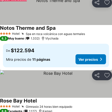
Compartir
Ag
Notos Therme and Spa
Hotel
Spa en roca volcánica con aguas termales
4 Estrellas
8,3
Muy bueno
1.332
Vlychada
$122.594
De
Mira precios de
11 páginas
Ver precios
Compartir
Ag
Rose Bay Hotel
Hotel
Gimnasio 24 horas bien equipado
4 Estrellas
8,8
Excelente
1.127
Kamari