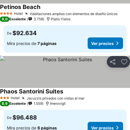
Petinos Beach
Hotel
Habitaciones amplias con elementos de diseño únicos
4 Estrellas
9,0
Excelente
3.758
Platis Yialos
$92.634
De
Mira precios de
7 páginas
Ver precios
Compartir
Ag
Phaos Santorini Suites
Hotel
Jacuzzis privados con vistas al mar
3 Estrellas
8,9
Excelente
1.559
Imerovigli
$96.488
De
Mira precios de
6 páginas
Ver precios